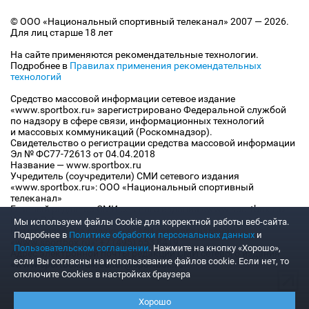
© ООО «Национальный спортивный телеканал» 2007 — 2026.
Для лиц старше 18 лет
На сайте применяются рекомендательные технологии.
Подробнее в
Правилах применения рекомендательных
технологий
Средство массовой информации сетевое издание
«www.sportbox.ru» зарегистрировано Федеральной службой
по надзору в сфере связи, информационных технологий
и массовых коммуникаций (Роскомнадзор).
Свидетельство о регистрации средства массовой информации
Эл № ФС77-72613 от 04.04.2018
Название — www.sportbox.ru
Учредитель (соучредители) СМИ сетевого издания
«www.sportbox.ru»: ООО «Национальный спортивный
телеканал»
Главный редактор СМИ сетевого издания «www.sportbox.ru»:
Конов В.А.
Мы используем файлы Сookie для корректной работы веб-сайта.
Номер телефона редакции СМИ сетевого издания
Подробнее в
Политике обработки персональных данных
и
«www.sportbox.ru»: +7 (495) 653 8419
Пользовательском соглашении
. Нажмите на кнопку «Хорошо»,
Адрес электронной почты редакции СМИ сетевого издания
если Вы согласны на использование файлов cookie. Если нет, то
«www.sportbox.ru»: editor@sportbox.ru
отключите Cookies в настройках браузера
Хорошо