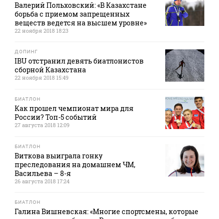
Валерий Польховский: «В Казахстане
борьба с приемом запрещенных
веществ ведется на высшем уровне»
22 ноября 2018 18:23
ДОПИНГ
IBU отстранил девять биатлонистов
сборной Казахстана
22 ноября 2018 15:49
БИАТЛОН
Как прошел чемпионат мира для
России? Топ-5 событий
27 августа 2018 12:09
БИАТЛОН
Виткова выиграла гонку
преследования на домашнем ЧМ,
Васильева – 8-я
26 августа 2018 17:24
БИАТЛОН
Галина Вишневская: «Многие спортсмены, которые