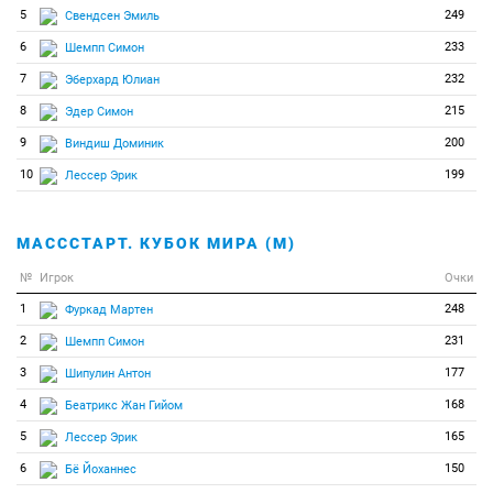
5
249
Свендсен Эмиль
6
233
Шемпп Симон
7
232
Эберхард Юлиан
8
215
Эдер Симон
9
200
Виндиш Доминик
10
199
Лессер Эрик
МАСССТАРТ. КУБОК МИРА (М)
№
Игрок
Очки
1
248
Фуркад Мартен
2
231
Шемпп Симон
3
177
Шипулин Антон
4
168
Беатрикс Жан Гийом
5
165
Лессер Эрик
6
150
Бё Йоханнес