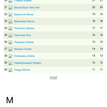
20
21
21
Старых Ирина
21
20
20
Бреза-Буше Жюстин
22
19
19
Брорссон Мона
23
18
18
Фиалкова Ивона
24
17
17
Петренко Ирина
25
16
16
Герекова Яна
26
15
15
Лещенко Ирина
27
14
14
Эмонье Селия
28
13
13
Коломиец Алина
29
12
12
Хаммершмидт Марен
30
11
11
Тенди Меган
31
10
10
Вишневская Галина
ЕЩЕ
32
9
9
Бендика Байба
33
8
8
Херрман Дениз
М
34
7
7
Хойниш-Старенга Моника
35
6
6
Татидзаки Фуюко