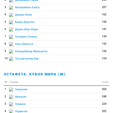
Дальмайер Лаура
3
207
Мякяряйнен Кайса
4
162
Джима Юлия
5
156
Вирер Доротея
6
147
Дорен-Абер Мари
7
139
Гаспарин Селина
8
132
Хинц Ванесса
9
126
Хильдебранд Франциска
10
124
Пускарчикова Ева
ЭСТАФЕТА. КУБОК МИРА (Ж)
№
Страна
Очки
1
300
Германия
2
248
Франция
3
224
Украина
4
202
Норвегия