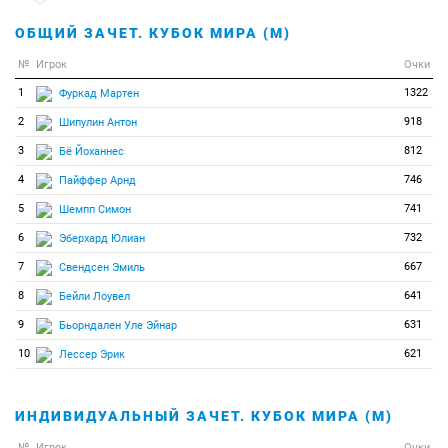
36
5
5
Иган Клэр
ОБЩИЙ ЗАЧЕТ. КУБОК МИРА (М)
37
4
4
Гаспарин Аита
№
Игрок
Очки
38
3
3
Меркушина Анастасия
1
1322
Фуркад Мартен
39
2
2
Пускарчикова Ева
2
918
Шипулин Антон
40
1
1
Рунгальдьер Алексия
3
812
Бё Йоханнес
41
0
0
Аввакумова Екатерина
4
746
Пайффер Арнд
42
0
0
Акимова Татьяна
5
741
Шемпп Симон
43
0
0
Виткова Вероника
6
732
Эберхард Юлиан
44
0
0
Виттоцци Лиза
7
667
Свендсен Эмиль
45
0
0
Гаспарин Элиза
8
641
Бейли Лоувел
46
0
0
Збылют Кинга
9
631
Бьорндален Уле Эйнар
47
0
0
Кистанова Анна
10
621
Лессер Эрик
48
0
0
Климина Дарья
49
0
0
Кочергина Наталья
ИНДИВИДУАЛЬНЫЙ ЗАЧЕТ. КУБОК МИРА (М)
50
0
0
Ландер Эмма
№
Игрок
Очки