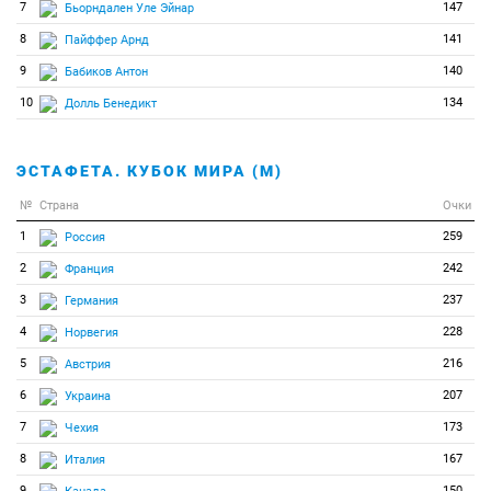
7
147
Бьорндален Уле Эйнар
8
141
Пайффер Арнд
9
140
Бабиков Антон
10
134
Долль Бенедикт
ЭСТАФЕТА. КУБОК МИРА (М)
№
Страна
Очки
1
259
Россия
2
242
Франция
3
237
Германия
4
228
Норвегия
5
216
Австрия
6
207
Украина
7
173
Чехия
8
167
Италия
9
150