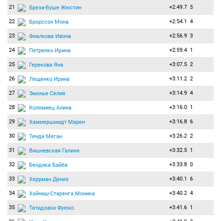
21
+2:49.7
5
Бреза-Буше Жюстин
22
+2:54.1
4
Брорссон Мона
23
+2:56.9
3
Фиалкова Ивона
24
+2:59.4
1
Петренко Ирина
25
+3:07.5
2
Герекова Яна
26
+3:11.2
2
Лещенко Ирина
27
+3:14.9
4
Эмонье Селия
28
+3:16.0
1
Коломиец Алина
29
+3:16.8
6
Хаммершмидт Марен
30
+3:26.2
2
Тенди Меган
31
+3:32.5
1
Вишневская Галина
32
+3:33.8
0
Бендика Байба
33
+3:40.1
6
Херрман Дениз
34
+3:40.2
4
Хойниш-Старенга Моника
35
+3:41.6
1
Татидзаки Фуюко