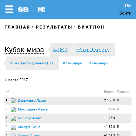
Войти
ГЛАВНАЯ
РЕЗУЛЬТАТЫ
БИАТЛОН
Кубок мира
2016-17
7-й этап, Пхёнчхан
10 км преследование (Ж)
Календарь
Календарь
4 марта 2017
№
Время
Промахи
1
27:58.0
0
Дальмайер Лаура
2
+1:12.6
2
Мякяряйнен Кайса
3
+1:18.9
1
Бесконд Анаис
4
+1:32.0
5
Экхофф Тирил
5
+1:32.5
3
Данкли Сьюзан