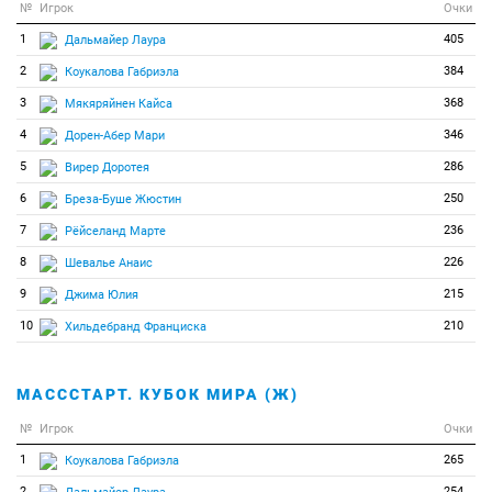
№
Игрок
Очки
1
405
Дальмайер Лаура
2
384
Коукалова Габриэла
3
368
Мякяряйнен Кайса
4
346
Дорен-Абер Мари
5
286
Вирер Доротея
6
250
Бреза-Буше Жюстин
7
236
Рёйселанд Марте
8
226
Шевалье Анаис
9
215
Джима Юлия
10
210
Хильдебранд Франциска
МАСССТАРТ. КУБОК МИРА (Ж)
№
Игрок
Очки
1
265
Коукалова Габриэла
2
254