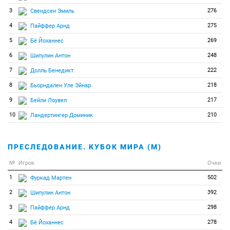
3
276
Свендсен Эмиль
4
275
Пайффер Арнд
5
269
Бё Йоханнес
6
248
Шипулин Антон
7
222
Долль Бенедикт
8
218
Бьорндален Уле Эйнар
9
217
Бейли Лоувел
10
210
Ландертингер Доминик
ПРЕСЛЕДОВАНИЕ. КУБОК МИРА (М)
№
Игрок
Очки
1
502
Фуркад Мартен
2
392
Шипулин Антон
3
298
Пайффер Арнд
4
278
Бё Йоханнес