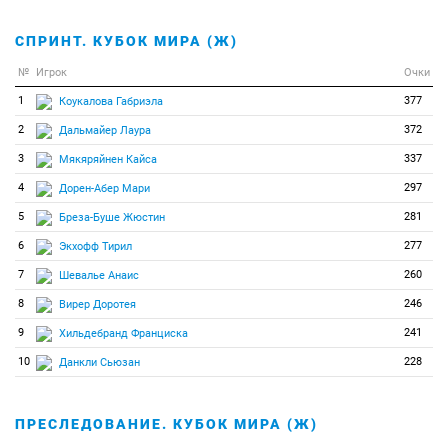
СПРИНТ. КУБОК МИРА (Ж)
№
Игрок
Очки
1
377
Коукалова Габриэла
2
372
Дальмайер Лаура
3
337
Мякяряйнен Кайса
4
297
Дорен-Абер Мари
5
281
Бреза-Буше Жюстин
6
277
Экхофф Тирил
7
260
Шевалье Анаис
8
246
Вирер Доротея
9
241
Хильдебранд Франциска
10
228
Данкли Сьюзан
ПРЕСЛЕДОВАНИЕ. КУБОК МИРА (Ж)