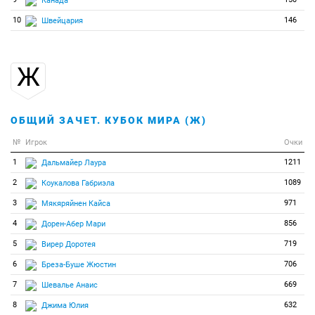
Канада
10
146
Швейцария
Ж
ОБЩИЙ ЗАЧЕТ. КУБОК МИРА (Ж)
№
Игрок
Очки
1
1211
Дальмайер Лаура
2
1089
Коукалова Габриэла
3
971
Мякяряйнен Кайса
4
856
Дорен-Абер Мари
5
719
Вирер Доротея
6
706
Бреза-Буше Жюстин
7
669
Шевалье Анаис
8
632
Джима Юлия