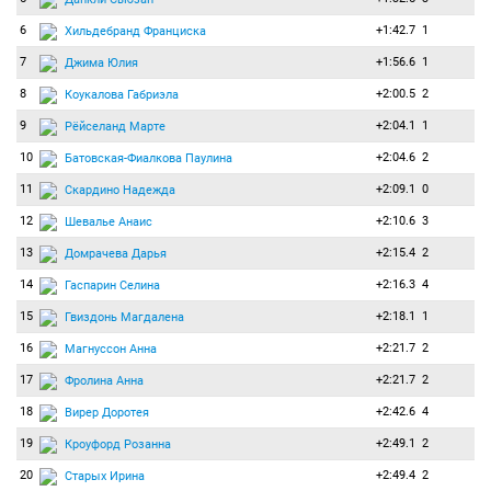
6
+1:42.7
1
Хильдебранд Франциска
7
+1:56.6
1
Джима Юлия
8
+2:00.5
2
Коукалова Габриэла
9
+2:04.1
1
Рёйселанд Марте
10
+2:04.6
2
Батовская-Фиалкова Паулина
11
+2:09.1
0
Скардино Надежда
12
+2:10.6
3
Шевалье Анаис
13
+2:15.4
2
Домрачева Дарья
14
+2:16.3
4
Гаспарин Селина
15
+2:18.1
1
Гвиздонь Магдалена
16
+2:21.7
2
Магнуссон Анна
17
+2:21.7
2
Фролина Анна
18
+2:42.6
4
Вирер Доротея
19
+2:49.1
2
Кроуфорд Розанна
20
+2:49.4
2
Старых Ирина