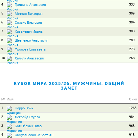
4
333
Гришина Анастасия
5
309
Метеля Виктория
6
304
Сливко Виктория
7
303
Казакевич Ирина
8
289
Шевченко Анастасия
9
273
Фролова Елизавета
10
268
Халили Анастасия
КУБОК МИРА 2025/26. МУЖЧИНЫ. ОБЩИЙ
ЗАЧЕТ
№
Имя
Очки
1
1263
Перро Эрик
2
984
Легрейд Стурла
3
968
Ботн Йохан-Олав
4
918
Самуэльссон Себастьян