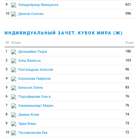
9
621
Хильдебранд Франциска
10
596
Данкли Сьюзан
ИНДИВИДУАЛЬНЫЙ ЗАЧЕТ. КУБОК МИРА (Ж)
№
Игрок
Очки
1
180
Дальмайер Лаура
2
103
Хинц Ванесса
3
96
Рунгальдьер Алексия
4
95
Коукалова Габриэла
5
83
Билосюк Елена
6
76
Подчуфарова Ольга
7
76
Хаммершмидт Марен
8
74
Джима Юлия
9
73
Эдер Мари
10
72
Пускарчикова Ева