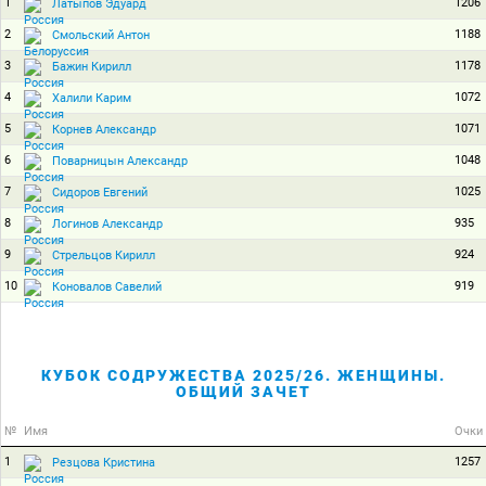
1
1206
Латыпов Эдуард
2
1188
Смольский Антон
3
1178
Бажин Кирилл
4
1072
Халили Карим
5
1071
Корнев Александр
6
1048
Поварницын Александр
7
1025
Сидоров Евгений
8
935
Логинов Александр
9
924
Стрельцов Кирилл
10
919
Коновалов Савелий
КУБОК СОДРУЖЕСТВА 2025/26. ЖЕНЩИНЫ.
ОБЩИЙ ЗАЧЕТ
№
Имя
Очки
1
1257
Резцова Кристина