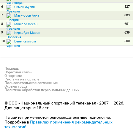
6
827
Симон Жулия
7
803
Магнуссон Анна
8
651
Мишело Осеан
9
639
Киркейде Марен
10
600
Бене Камилла
Помощь
Обратная связь
О портале
Реклама на портале
Пользовательское соглашение
Охрана труда
Политика обработки персональных данных
© ООО «Национальный спортивный телеканал» 2007 — 2026.
Для лиц старше 18 лет
На сайте применяются рекомендательные технологии.
Подробнее в
Правилах применения рекомендательных
технологий