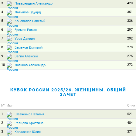
3
420
Поварницын Александр
4
351
Латыпов Эдуард
5
336
Коновалов Савелий
6
297
Еремин Роман
7
292
Усов Даниил
8
278
Евменов Дмитрий
9
275
Вагин Алексей
10
272
Логинов Александр
КУБОК РОССИИ 2025/26. ЖЕНЩИНЫ. ОБЩИЙ
ЗАЧЕТ
№
Имя
Очки
1
521
Шевченко Наталия
2
484
Резцова Кристина
3
371
Коваленко Юлия