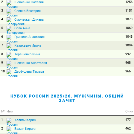
2
1256
Шевченко Наталия
3
1151
Сливко Виктория
4
1073
Смольская Динара
5
1069
Сола Анна
6
1048
Гришина Анастасия
7
1004
Казакевич Ирина
8
992
Терещенко Инна
9
968
Шевченко Анастасия
10
966
Дербушева Тамара
КУБОК РОССИИ 2025/26. МУЖЧИНЫ. ОБЩИЙ
ЗАЧЕТ
№
Имя
Очки
1
477
Халили Карим
2
462
Бажин Кирилл