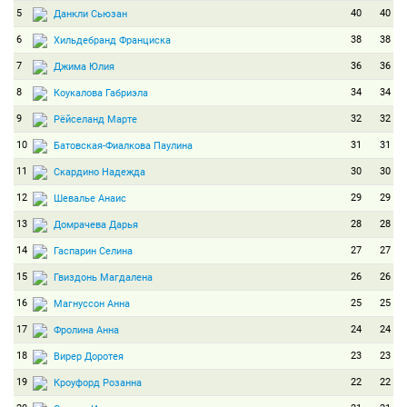
5
40
40
Данкли Сьюзан
6
38
38
Хильдебранд Франциска
7
36
36
Джима Юлия
8
34
34
Коукалова Габриэла
9
32
32
Рёйселанд Марте
10
31
31
Батовская-Фиалкова Паулина
11
30
30
Скардино Надежда
12
29
29
Шевалье Анаис
13
28
28
Домрачева Дарья
14
27
27
Гаспарин Селина
15
26
26
Гвиздонь Магдалена
16
25
25
Магнуссон Анна
17
24
24
Фролина Анна
18
23
23
Вирер Доротея
19
22
22
Кроуфорд Розанна