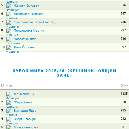
5
876
Жаклен Эмильен
6
797
Джакомел Томмазо
7
736
Кристиансен Ветле-Сьястад
8
727
Понсилуома Мартин
9
716
Наврат Филипп
10
697
Дале Йоханнес
КУБОК МИРА 2025/26. ЖЕНЩИНЫ. ОБЩИЙ
ЗАЧЕТ
№
Имя
Очки
1
1135
Жанмонно Лу
2
958
Эберг Ханна
3
935
Виттоцци Лиза
4
922
Эберг Эльвира
5
881
Минккинен Суви