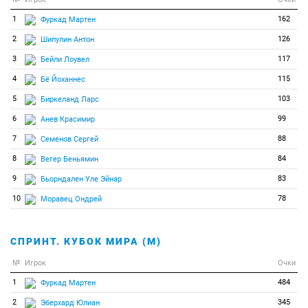
51
0
0
Рид Джоанна
1
162
Фуркад Мартен
52
0
0
Рэнсом Жулия
2
126
Шипулин Антон
53
0
0
Семеренко Валентина
3
117
Бейли Лоувел
54
0
0
Тан Цзялинь
4
115
Бё Йоханнес
55
0
0
Услугина Ирина
5
103
Биркеланд Ларс
56
0
0
Фенне Хильде
6
99
Анев Красимир
57
0
0
Хаузер Лиза
7
88
Семенов Сергей
58
0
0
Хорхлер Надин
8
84
Вегер Беньямин
59
0
0
Хубер Марьон
9
83
Бьорндален Уле Эйнар
60
0
0
Юркевич Дарья
10
78
Моравец Ондрей
СПРИНТ. КУБОК МИРА (М)
№
Игрок
Очки
1
484
Фуркад Мартен
2
345
Эберхард Юлиан