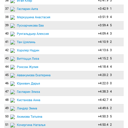
36
+3:41.9
3
Иган Клэр
37
+3:42.9
1
Гаспарин Аита
38
+3:51.9
4
Меркушина Анастасия
39
+3:59.4
5
Пускарчикова Ева
40
+4:09.4
3
Рунгальдьер Алексия
41
+4:10.9
2
Тан Цзялинь
42
+4:13.6
3
Хорхлер Надин
43
+4:15.2
5
Виттоцци Лиза
44
+4:18.4
4
Рэнсом Жулия
45
+4:20.2
3
Аввакумова Екатерина
46
+4:22.0
0
Юркевич Дарья
47
+4:38.3
4
Гаспарин Элиза
48
+4:42.7
4
Кистанова Анна
49
+4:49.6
2
Ландер Эмма
50
+4:50.3
5
Акимова Татьяна
51
+4:50.4
2
Кочергина Наталья