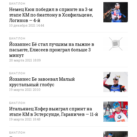
БИАТЛОН
Немец Кюн победил в спринте на 3-м
этапе КМ по биатлону в Хохфильцене,
Логинов — 4-й
10 декабря 2021 14:44
БИАТЛОН
Йоханнес Бё стал лучшим на лыжне в
пасьюте, Елисеев проиграл больше 3
минут
20 марта 2021 18:09
БИАТЛОН
Йоханнес Бе завоевал Малый
хрустальный глобус
19 марта 2021 20:10
БИАТЛОН
Итальянец Хофер выиграл спринт на
этапе КМ в Эстерсунде, Гараничев — 11-й
19 марта 2021 18:48
БИАТЛОН