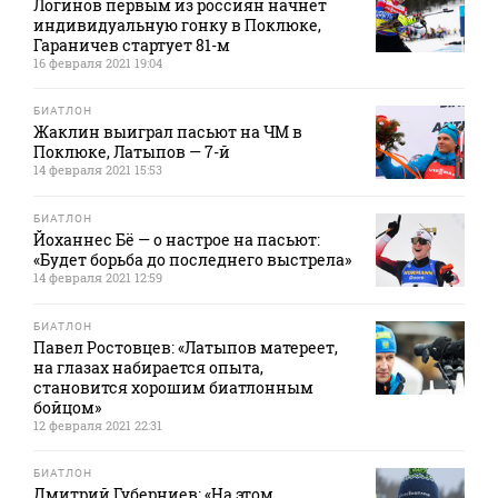
Логинов первым из россиян начнет
индивидуальную гонку в Поклюке,
Гараничев стартует 81-м
16 февраля 2021 19:04
БИАТЛОН
Жаклин выиграл пасьют на ЧМ в
Поклюке, Латыпов — 7-й
14 февраля 2021 15:53
БИАТЛОН
Йоханнес Бё — о настрое на пасьют:
«Будет борьба до последнего выстрела»
14 февраля 2021 12:59
БИАТЛОН
Павел Ростовцев: «Латыпов матереет,
на глазах набирается опыта,
становится хорошим биатлонным
бойцом»
12 февраля 2021 22:31
БИАТЛОН
Дмитрий Губерниев: «На этом