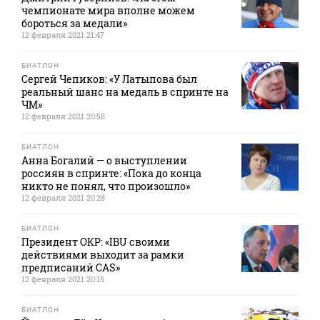
чемпионате мира вполне можем
бороться за медали»
12 февраля 2021 21:47
БИАТЛОН
Сергей Чепиков: «У Латыпова был
реальный шанс на медаль в спринте на
ЧМ»
12 февраля 2021 20:58
БИАТЛОН
Анна Богалий — о выступлении
россиян в спринте: «Пока до конца
никто не понял, что произошло»
12 февраля 2021 20:28
БИАТЛОН
Президент ОКР: «IBU своими
действиями выходит за рамки
предписаний CAS»
12 февраля 2021 20:15
БИАТЛОН