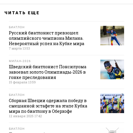
ЧИТАТЬ ЕЩЕ
БИАТЛОН
Русский биатлонист превзошел
олимпийского чемпиона Милана.
Невероятный успех на Кубке мира
7 марта 13:53
МИЛАН-2026
Шведский биатлонист Понсилуома
завоевал золото Олимпиады‑2026 в
гонке преследования
15 февраля 13:59
БИАТЛОН
Сборная Швеции одержала победу в
смешанной эстафете на этапе Кубка
мира по биатлону в Оберхофе
12 января 2025 17:42
БИАТЛОН