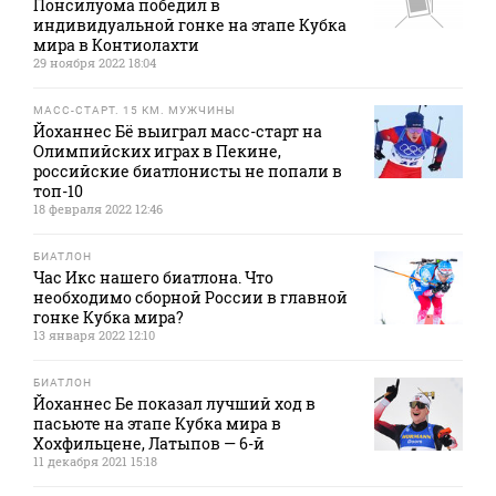
Понсилуома победил в
индивидуальной гонке на этапе Кубка
мира в Контиолахти
29 ноября 2022 18:04
МАСС-СТАРТ. 15 КМ. МУЖЧИНЫ
Йоханнес Бё выиграл масс-старт на
Олимпийских играх в Пекине,
российские биатлонисты не попали в
топ-10
18 февраля 2022 12:46
БИАТЛОН
Час Икс нашего биатлона. Что
необходимо сборной России в главной
гонке Кубка мира?
13 января 2022 12:10
БИАТЛОН
Йоханнес Бе показал лучший ход в
пасьюте на этапе Кубка мира в
Хохфильцене, Латыпов — 6-й
11 декабря 2021 15:18