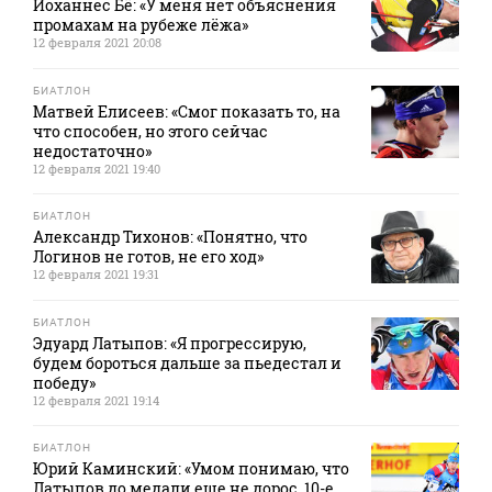
Йоханнес Бё: «У меня нет объяснения
промахам на рубеже лёжа»
12 февраля 2021 20:08
БИАТЛОН
Матвей Елисеев: «Смог показать то, на
что способен, но этого сейчас
недостаточно»
12 февраля 2021 19:40
БИАТЛОН
Александр Тихонов: «Понятно, что
Логинов не готов, не его ход»
12 февраля 2021 19:31
БИАТЛОН
Эдуард Латыпов: «Я прогрессирую,
будем бороться дальше за пьедестал и
победу»
12 февраля 2021 19:14
БИАТЛОН
Юрий Каминский: «Умом понимаю, что
Латыпов до медали еще не дорос. 10-е