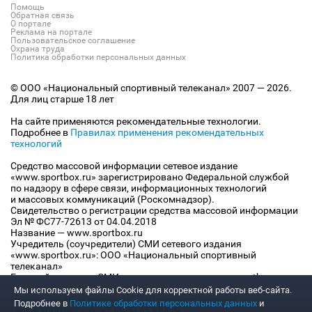
Помощь
Обратная связь
О портале
Реклама на портале
Пользовательское соглашение
Охрана труда
Политика обработки персональных данных
© ООО «Национальный спортивный телеканал» 2007 — 2026.
Для лиц старше 18 лет
На сайте применяются рекомендательные технологии.
Подробнее в
Правилах применения рекомендательных
технологий
Средство массовой информации сетевое издание
«www.sportbox.ru» зарегистрировано Федеральной службой
по надзору в сфере связи, информационных технологий
и массовых коммуникаций (Роскомнадзор).
Свидетельство о регистрации средства массовой информации
Эл № ФС77-72613 от 04.04.2018
Название — www.sportbox.ru
Учредитель (соучредители) СМИ сетевого издания
«www.sportbox.ru»: ООО «Национальный спортивный
телеканал»
Главный редактор СМИ сетевого издания «www.sportbox.ru»:
Конов В.А.
Мы используем файлы Сookie для корректной работы веб-сайта.
Номер телефона редакции СМИ сетевого издания
Подробнее в
Политике обработки персональных данных
и
«www.sportbox.ru»: +7 (495) 653 8419