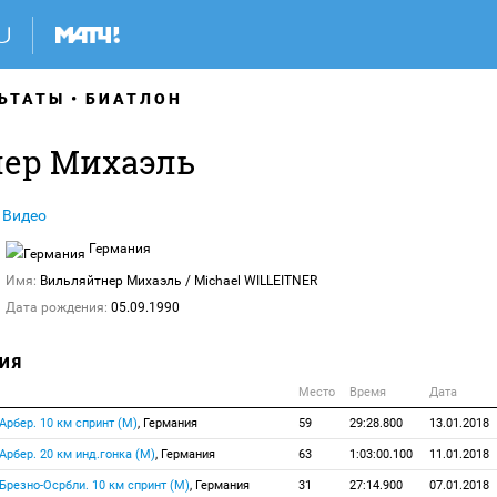
ЬТАТЫ
БИАТЛОН
ер Михаэль
Видео
Германия
Имя:
Вильляйтнер Михаэль
/ Michael WILLEITNER
Дата рождения:
05.09.1990
ИЯ
Место
Время
Дата
, Арбер. 10 км спринт (М)
, Германия
59
29:28.800
13.01.2018
, Арбер. 20 км инд.гонка (М)
, Германия
63
1:03:00.100
11.01.2018
, Брезно-Осрбли. 10 км спринт (М)
, Германия
31
27:14.900
07.01.2018