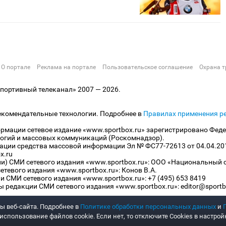
О портале
Реклама на портале
Пользовательское соглашение
Охрана т
ортивный телеканал» 2007 — 2026.
екомендательные технологии. Подробнее в
Правилах применения р
рмации сетевое издание «www.sportbox.ru» зарегистрировано Феде
огий и массовых коммуникаций (Роскомнадзор).
рации средства массовой информации Эл № ФС77-72613 от 04.04.20
x.ru
ли) СМИ сетевого издания «www.sportbox.ru»: ООО «Национальный 
тевого издания «www.sportbox.ru»: Конов В.А.
 СМИ сетевого издания «www.sportbox.ru»: +7 (495) 653 8419
 редакции СМИ сетевого издания «www.sportbox.ru»: editor@sportb
ы веб-сайта. Подробнее в
Политике обработки персональных данных
и
спользование файлов cookie. Если нет, то отключите Cookies в настрой