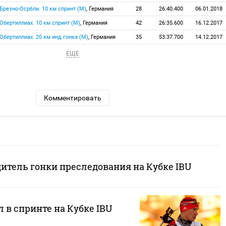
, Брезно-Осрбли. 10 км спринт (М)
, Германия
28
26:40.400
06.01.2018
, Обертиллиах. 10 км спринт (М)
, Германия
42
26:35.600
16.12.2017
, Обертиллиах. 20 км инд.гонка (М)
, Германия
35
53:37.700
14.12.2017
ЕЩЕ
Комментировать
итель гонки преследования на Кубке IBU
 в спринте на Кубке IBU