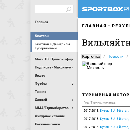
Главная
ГЛАВНАЯ
РЕЗУЛ
Биатлон
Вильляйтн
Биатлон с Дмитрием
Губерниевым
Карточка
Новости
Матч ТВ. Прямой эфир
Подписка «Максимум»
Видео
Футбол
Теннис
ТУРНИРНАЯ ИСТОР
Хоккей
Год. Турнир, команда
MMA/Единоборства
2017-2018.
Кубок IBU. 5-й этап
Фигурное катание
2017-2018.
Кубок IBU. 5-й этап
Лыжные гонки
2017-2018.
Кубок IBU. 4-й этап