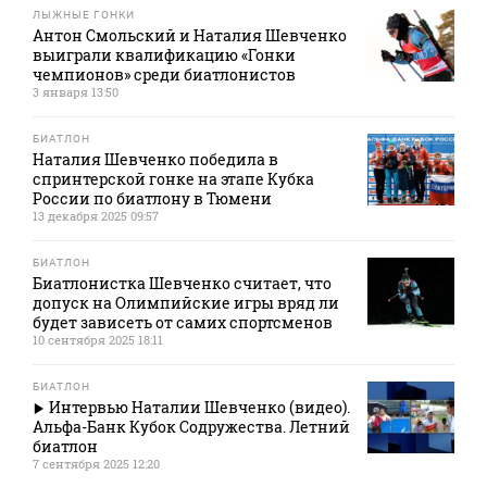
ЛЫЖНЫЕ ГОНКИ
Антон Смольский и Наталия Шевченко
выиграли квалификацию «Гонки
чемпионов» среди биатлонистов
3 января 13:50
БИАТЛОН
Наталия Шевченко победила в
спринтерской гонке на этапе Кубка
России по биатлону в Тюмени
13 декабря 2025 09:57
БИАТЛОН
Биатлонистка Шевченко считает, что
допуск на Олимпийские игры вряд ли
будет зависеть от самих спортсменов
10 сентября 2025 18:11
БИАТЛОН
Интервью Наталии Шевченко (видео).
Альфа-Банк Кубок Содружества. Летний
биатлон
7 сентября 2025 12:20