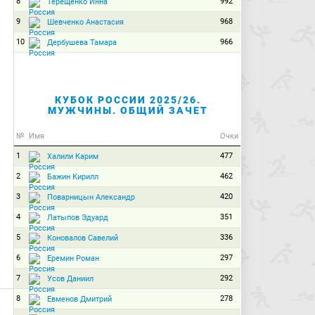
8
992
Терещенко Инна
9
968
Шевченко Анастасия
10
966
Дербушева Тамара
КУБОК РОССИИ 2025/26.
МУЖЧИНЫ. ОБЩИЙ ЗАЧЕТ
№
Имя
Очки
1
477
Халили Карим
2
462
Бажин Кирилл
3
420
Поварницын Александр
4
351
Латыпов Эдуард
5
336
Коновалов Савелий
6
297
Еремин Роман
7
292
Усов Даниил
8
278
Евменов Дмитрий