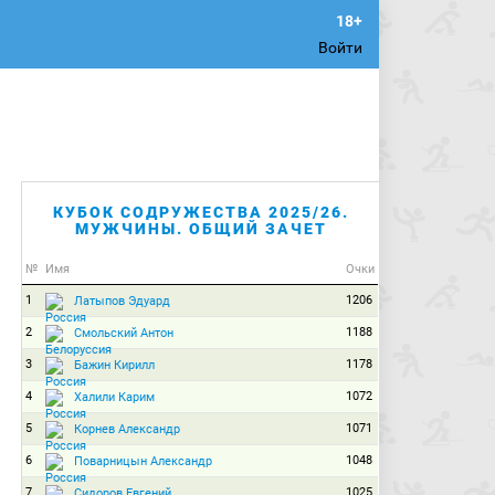
Войти
КУБОК СОДРУЖЕСТВА 2025/26.
МУЖЧИНЫ. ОБЩИЙ ЗАЧЕТ
№
Имя
Очки
1
1206
Латыпов Эдуард
2
1188
Смольский Антон
3
1178
Бажин Кирилл
4
1072
Халили Карим
5
1071
Корнев Александр
6
1048
Поварницын Александр
7
1025
Сидоров Евгений