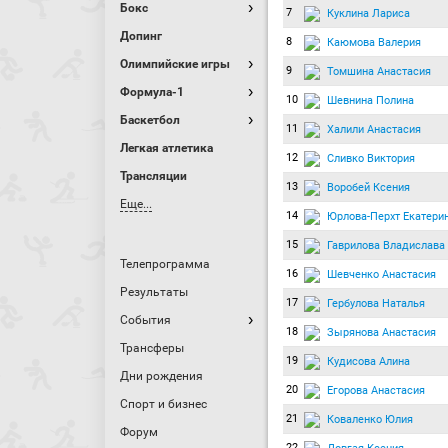
Бокс
7
Куклина Лариса
Допинг
8
Каюмова Валерия
Олимпийские игры
9
Томшина Анастасия
Формула-1
10
Шевнина Полина
Баскетбол
11
Халили Анастасия
Легкая атлетика
12
Сливко Виктория
Трансляции
13
Воробей Ксения
Еще...
14
Юрлова-Перхт Екатери
15
Гаврилова Владислава
Телепрограмма
16
Шевченко Анастасия
Результаты
17
Гербулова Наталья
События
18
Зырянова Анастасия
Трансферы
19
Кудисова Алина
Дни рождения
20
Егорова Анастасия
Спорт и бизнес
21
Коваленко Юлия
Форум
22