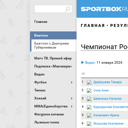
Главная
ГЛАВНАЯ
РЕЗУЛ
Биатлон
Биатлон с Дмитрием
Чемпионат Ро
Губерниевым
Матч ТВ. Прямой эфир
Видео.
11 января 2024
Подписка «Максимум»
№
Видео
1
Дербушева Тамара
Футбол
Теннис
2
Сола Анна
Хоккей
3
Шевченко Наталия
MMA/Единоборства
4
Бурундукова Елизавета
Фигурное катание
5
Казакевич Ирина
Лыжные гонки
6
Мошкова Екатерина