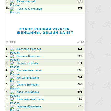
9
275
Вагин Алексей
10
272
Логинов Александр
КУБОК РОССИИ 2025/26.
ЖЕНЩИНЫ. ОБЩИЙ ЗАЧЕТ
№
Имя
Очки
1
521
Шевченко Наталия
2
484
Резцова Кристина
3
371
Коваленко Юлия
4
333
Гришина Анастасия
5
309
Метеля Виктория
6
304
Сливко Виктория
7
303
Казакевич Ирина
8
289
Шевченко Анастасия
9
273
Фролова Елизавета