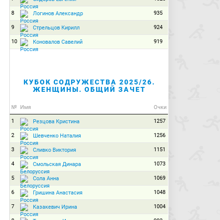
8
935
Логинов Александр
9
924
Стрельцов Кирилл
10
919
Коновалов Савелий
КУБОК СОДРУЖЕСТВА 2025/26.
ЖЕНЩИНЫ. ОБЩИЙ ЗАЧЕТ
№
Имя
Очки
1
1257
Резцова Кристина
2
1256
Шевченко Наталия
3
1151
Сливко Виктория
4
1073
Смольская Динара
5
1069
Сола Анна
6
1048
Гришина Анастасия
7
1004
Казакевич Ирина