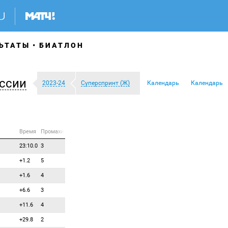
ЬТАТЫ
БИАТЛОН
ссии
2023-24
Суперспринт (Ж)
Календарь
Календарь
Время
Промахи
23:10.0
3
+1.2
5
+1.6
4
+6.6
3
+11.6
4
+29.8
2