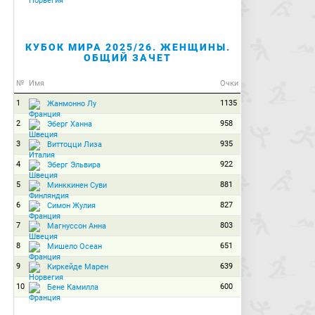
КУБОК МИРА 2025/26. ЖЕНЩИНЫ.
ОБЩИЙ ЗАЧЕТ
№
Имя
Очки
1
1135
Жанмонно Лу
2
958
Эберг Ханна
3
935
Виттоцци Лиза
4
922
Эберг Эльвира
5
881
Минккинен Суви
6
827
Симон Жулия
7
803
Магнуссон Анна
8
651
Мишело Осеан
9
639
Киркейде Марен
10
600
Бене Камилла