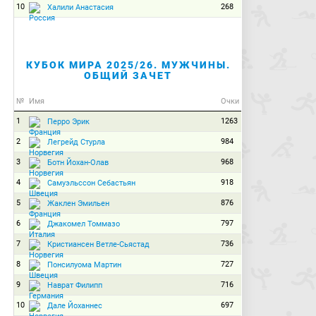
10
268
Халили Анастасия
КУБОК МИРА 2025/26. МУЖЧИНЫ.
ОБЩИЙ ЗАЧЕТ
№
Имя
Очки
1
1263
Перро Эрик
2
984
Легрейд Стурла
3
968
Ботн Йохан-Олав
4
918
Самуэльссон Себастьян
5
876
Жаклен Эмильен
6
797
Джакомел Томмазо
7
736
Кристиансен Ветле-Сьястад
8
727
Понсилуома Мартин
9
716
Наврат Филипп
10
697
Дале Йоханнес