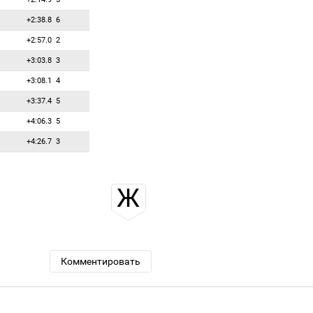
+2:38.8
6
+2:57.0
2
+3:03.8
3
+3:08.1
4
+3:37.4
5
+4:06.3
5
+4:26.7
3
Ж
Комментировать