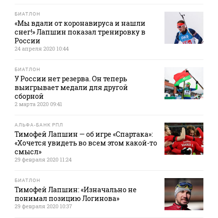
БИАТЛОН
«Мы вдали от коронавируса и нашли
снег!» Лапшин показал тренировку в
России
24 апреля 2020 10:44
БИАТЛОН
У России нет резерва. Он теперь
выигрывает медали для другой
сборной
2 марта 2020 09:41
АЛЬФА-БАНК РПЛ
Тимофей Лапшин — об игре «Спартака»:
«Хочется увидеть во всем этом какой-то
смысл»
29 февраля 2020 11:24
БИАТЛОН
Тимофей Лапшин: «Изначально не
понимал позицию Логинова»
29 февраля 2020 10:37