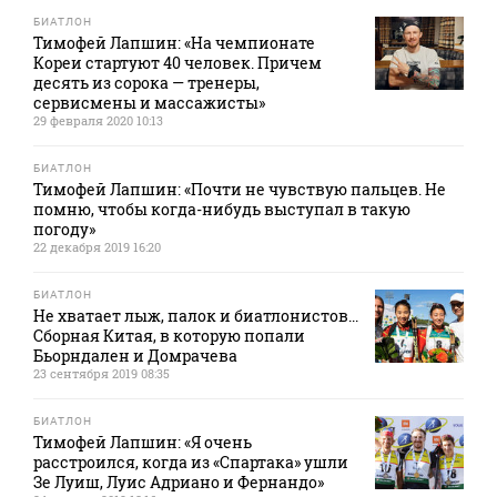
БИАТЛОН
Тимофей Лапшин: «На чемпионате
Кореи стартуют 40 человек. Причем
десять из сорока — тренеры,
сервисмены и массажисты»
29 февраля 2020 10:13
БИАТЛОН
Тимофей Лапшин: «Почти не чувствую пальцев. Не
помню, чтобы когда-нибудь выступал в такую
погоду»
22 декабря 2019 16:20
БИАТЛОН
Не хватает лыж, палок и биатлонистов...
Сборная Китая, в которую попали
Бьорндален и Домрачева
23 сентября 2019 08:35
БИАТЛОН
Тимофей Лапшин: «Я очень
расстроился, когда из «Спартака» ушли
Зе Луиш, Луис Адриано и Фернандо»