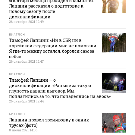
«Полтора месяца просидел в комнате».
Лапшин рассказал о подготовке к
новому сезону после
дисквалификации
26 октября 2021 12:49
БИАТЛОН
Тимофей Лапшин: «Ни в СБР, ни в
корейской федерации мне не помогали.
Я где-то между остался, боролся сам за
себя»
26 октября 2021 12:47
БИАТЛОН
Тимофей Лапшин — о
дисквалификации: «Раньше за такую
глупость давали выговор. Мы
поплатились за то, что понадеялись на авось»
26 октября 2021 12:44
БИАТЛОН
Лапшин провел тренировку в одних
трусах (фото)
8 июля 2021 14:36