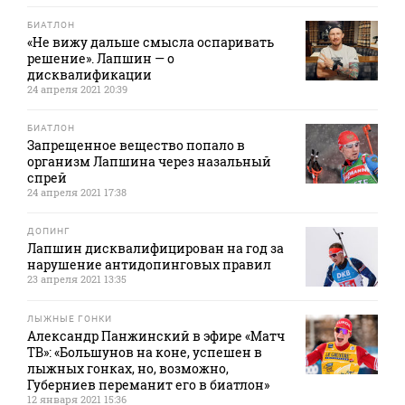
БИАТЛОН
«Не вижу дальше смысла оспаривать
решение». Лапшин — о
дисквалификации
24 апреля 2021 20:39
БИАТЛОН
Запрещенное вещество попало в
организм Лапшина через назальный
спрей
24 апреля 2021 17:38
ДОПИНГ
Лапшин дисквалифицирован на год за
нарушение антидопинговых правил
23 апреля 2021 13:35
ЛЫЖНЫЕ ГОНКИ
Александр Панжинский в эфире «Матч
ТВ»: «Большунов на коне, успешен в
лыжных гонках, но, возможно,
Губерниев переманит его в биатлон»
12 января 2021 15:36