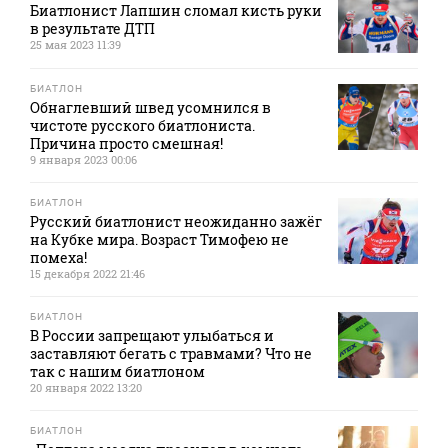
Биатлонист Лапшин сломал кисть руки
в результате ДТП
25 мая 2023 11:39
БИАТЛОН
Обнаглевший швед усомнился в
чистоте русского биатлониста.
Причина просто смешная!
9 января 2023 00:06
БИАТЛОН
Русский биатлонист неожиданно зажёг
на Кубке мира. Возраст Тимофею не
помеха!
15 декабря 2022 21:46
БИАТЛОН
В России запрещают улыбаться и
заставляют бегать с травмами? Что не
так с нашим биатлоном
20 января 2022 13:20
БИАТЛОН