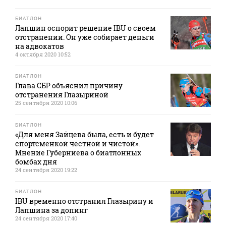
БИАТЛОН
Лапшин оспорит решение IBU о своем
отстранении. Он уже собирает деньги
на адвокатов
4 октября 2020 10:52
БИАТЛОН
Глава СБР объяснил причину
отстранения Глазыриной
25 сентября 2020 10:06
БИАТЛОН
«Для меня Зайцева была, есть и будет
спортсменкой честной и чистой».
Мнение Губерниева о биатлонных
бомбах дня
24 сентября 2020 19:22
БИАТЛОН
IBU временно отстранил Глазырину и
Лапшина за допинг
24 сентября 2020 17:40