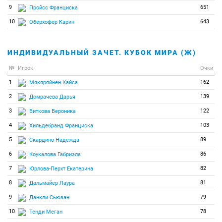
9
651
Пройсс Франциска
10
643
Оберхофер Карин
ИНДИВИДУАЛЬНЫЙ ЗАЧЕТ. КУБОК МИРА (Ж)
№
Игрок
Очки
1
162
Мякяряйнен Кайса
2
139
Домрачева Дарья
3
122
Виткова Вероника
4
103
Хильдебранд Франциска
5
89
Скардино Надежда
6
86
Коукалова Габриэла
7
82
Юрлова-Перхт Екатерина
8
81
Дальмайер Лаура
9
79
Данкли Сьюзан
10
78
Тенди Меган