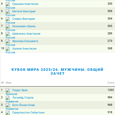
4
333
Гришина Анастасия
5
309
Метеля Виктория
6
304
Сливко Виктория
7
303
Казакевич Ирина
8
289
Шевченко Анастасия
9
273
Фролова Елизавета
10
268
Халили Анастасия
КУБОК МИРА 2025/26. МУЖЧИНЫ. ОБЩИЙ
ЗАЧЕТ
№
Имя
Очки
1
1263
Перро Эрик
2
984
Легрейд Стурла
3
968
Ботн Йохан-Олав
4
918
Самуэльссон Себастьян