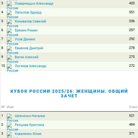
3
420
Поварницын Александр
4
351
Латыпов Эдуард
5
336
Коновалов Савелий
6
297
Еремин Роман
7
292
Усов Даниил
8
278
Евменов Дмитрий
9
275
Вагин Алексей
10
272
Логинов Александр
КУБОК РОССИИ 2025/26. ЖЕНЩИНЫ. ОБЩИЙ
ЗАЧЕТ
№
Имя
Очки
1
521
Шевченко Наталия
2
484
Резцова Кристина
3
371
Коваленко Юлия