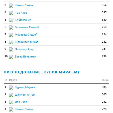
3
354
Шемпп Симон
4
337
Фак Яков
5
330
Бё Йоханнес
6
258
Гараничев Евгений
7
254
Моравец Ондрей
8
242
Шлезингер Михал
9
241
Пайффер Арнд
10
239
Вегер Беньямин
ПРЕСЛЕДОВАНИЕ. КУБОК МИРА (М)
№
Игрок
Очки
1
335
Фуркад Мартен
2
305
Шипулин Антон
3
282
Фак Яков
4
228
Шемпп Симон