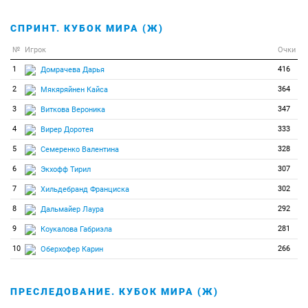
СПРИНТ. КУБОК МИРА (Ж)
№
Игрок
Очки
1
416
Домрачева Дарья
2
364
Мякяряйнен Кайса
3
347
Виткова Вероника
4
333
Вирер Доротея
5
328
Семеренко Валентина
6
307
Экхофф Тирил
7
302
Хильдебранд Франциска
8
292
Дальмайер Лаура
9
281
Коукалова Габриэла
10
266
Оберхофер Карин
ПРЕСЛЕДОВАНИЕ. КУБОК МИРА (Ж)