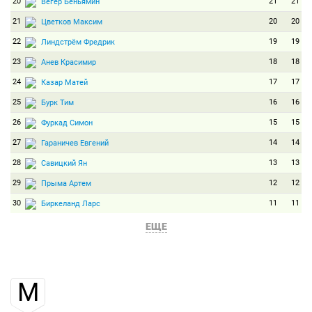
20
21
21
Вегер Беньямин
21
20
20
Цветков Максим
22
19
19
Линдстрём Фредрик
23
18
18
Анев Красимир
24
17
17
Казар Матей
25
16
16
Бурк Тим
26
15
15
Фуркад Симон
27
14
14
Гараничев Евгений
28
13
13
Савицкий Ян
29
12
12
Прыма Артем
30
11
11
Биркеланд Ларс
31
10
10
Пидручный Дмитрий
ЕЩЕ
32
9
9
Бейли Лоувел
33
8
8
Ус Александр
М
34
7
7
Печенкин Александр
35
6
6
Семенов Сергей