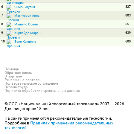
6
827
Симон Жулия
7
803
Магнуссон Анна
8
651
Мишело Осеан
9
639
Киркейде Марен
10
600
Бене Камилла
Помощь
Обратная связь
О портале
Реклама на портале
Пользовательское соглашение
Охрана труда
Политика обработки персональных данных
© ООО «Национальный спортивный телеканал» 2007 — 2026.
Для лиц старше 18 лет
На сайте применяются рекомендательные технологии.
Подробнее в
Правилах применения рекомендательных
технологий