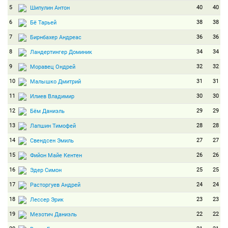
5
40
40
Шипулин Антон
6
38
38
Бё Тарьей
7
36
36
Бирнбахер Андреас
8
34
34
Ландертингер Доминик
9
32
32
Моравец Ондрей
10
31
31
Малышко Дмитрий
11
30
30
Илиев Владимир
12
29
29
Бём Даниэль
13
28
28
Лапшин Тимофей
14
27
27
Свендсен Эмиль
15
26
26
Фийон Майе Кентен
16
25
25
Эдер Симон
17
24
24
Расторгуев Андрей
18
23
23
Лессер Эрик
19
22
22
Мезотич Даниэль