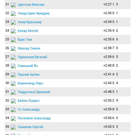
21
+2:27.1
3
Цветков Максим
22
+2:30.0
1
Линдстрём Фредрик
23
+2:34.5
1
Анев Красимир
24
+2:35.4
2
Казар Матей
25
+2:35.6
5
Бурк Тим
26
+2:38.7
3
Фуркад Симон
27
+2:39.6
3
Гараничев Евгений
28
+2:40.8
2
Савицкий Ян
29
+2:41.4
2
Прыма Артем
30
+2:43.5
4
Биркеланд Ларс
31
+2:48.3
1
Пидручный Дмитрий
32
+2:53.2
4
Бейли Лоувел
33
+2:59.8
5
Ус Александр
34
+3:00.6
3
Печенкин Александр
35
+3:03.5
3
Семенов Сергей