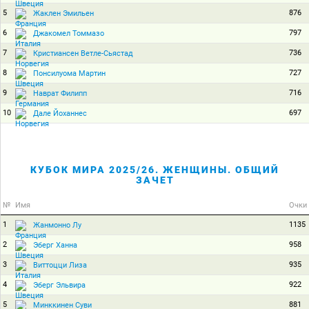
5
876
Жаклен Эмильен
6
797
Джакомел Томмазо
7
736
Кристиансен Ветле-Сьястад
8
727
Понсилуома Мартин
9
716
Наврат Филипп
10
697
Дале Йоханнес
КУБОК МИРА 2025/26. ЖЕНЩИНЫ. ОБЩИЙ
ЗАЧЕТ
№
Имя
Очки
1
1135
Жанмонно Лу
2
958
Эберг Ханна
3
935
Виттоцци Лиза
4
922
Эберг Эльвира
5
881
Минккинен Суви