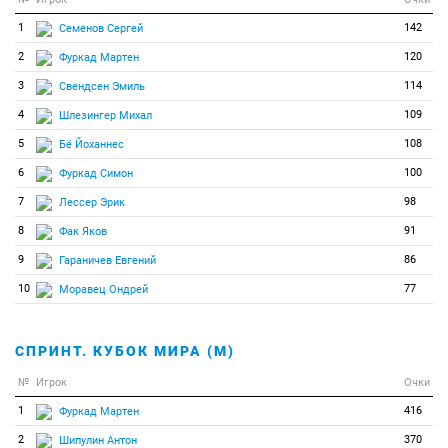
51
0
0
Отченаш Мартин
1
142
Семенов Сергей
52
0
0
Пайффер Арнд
2
120
Фуркад Мартен
53
0
0
Пучиану Корнел
3
114
Свендсен Эмиль
54
0
0
Слуф Жоэль
4
109
Шлезингер Михал
55
0
0
Смит Натан
5
108
Бё Йоханнес
56
0
0
Сокуп Ярослав
6
100
Фуркад Симон
57
0
0
Тобрелутс Индрек
7
98
Лессер Эрик
58
0
0
Хиденсало Олли
8
91
Фак Яков
59
0
0
Чепелин Владимир
9
86
Гараничев Евгений
60
0
0
Шлезингер Михал
10
77
Моравец Ондрей
СПРИНТ. КУБОК МИРА (М)
№
Игрок
Очки
1
416
Фуркад Мартен
2
370
Шипулин Антон