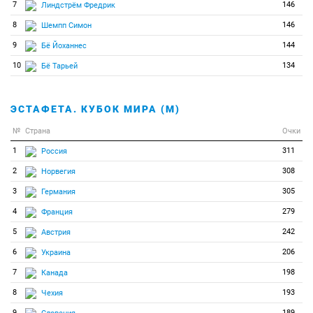
7
146
Линдстрём Фредрик
8
146
Шемпп Симон
9
144
Бё Йоханнес
10
134
Бё Тарьей
ЭСТАФЕТА. КУБОК МИРА (М)
№
Страна
Очки
1
311
Россия
2
308
Норвегия
3
305
Германия
4
279
Франция
5
242
Австрия
6
206
Украина
7
198
Канада
8
193
Чехия
9
189