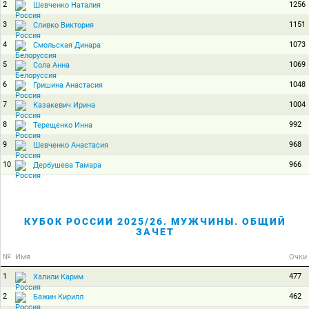
2
1256
Шевченко Наталия
3
1151
Сливко Виктория
4
1073
Смольская Динара
5
1069
Сола Анна
6
1048
Гришина Анастасия
7
1004
Казакевич Ирина
8
992
Терещенко Инна
9
968
Шевченко Анастасия
10
966
Дербушева Тамара
КУБОК РОССИИ 2025/26. МУЖЧИНЫ. ОБЩИЙ
ЗАЧЕТ
№
Имя
Очки
1
477
Халили Карим
2
462
Бажин Кирилл