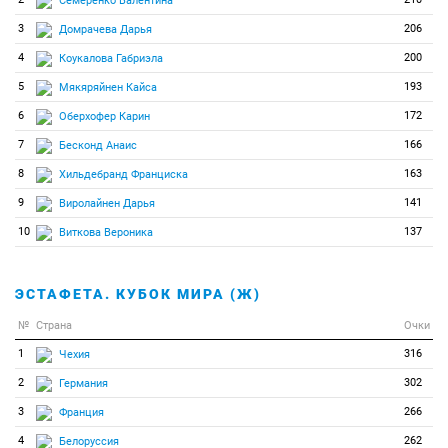
Семеренко Валентина
3
206
Домрачева Дарья
4
200
Коукалова Габриэла
5
193
Мякяряйнен Кайса
6
172
Оберхофер Карин
7
166
Бесконд Анаис
8
163
Хильдебранд Франциска
9
141
Виролайнен Дарья
10
137
Виткова Вероника
ЭСТАФЕТА. КУБОК МИРА (Ж)
№
Страна
Очки
1
316
Чехия
2
302
Германия
3
266
Франция
4
262
Белоруссия