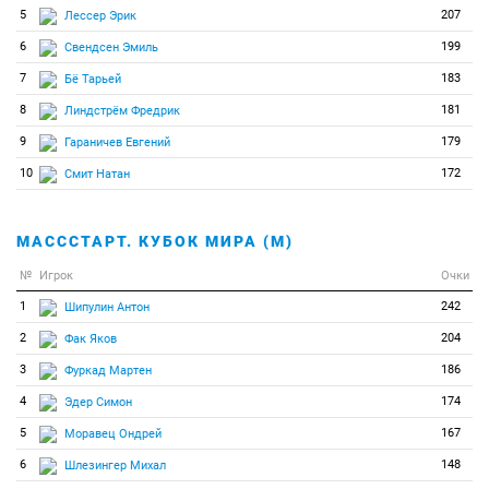
5
207
Лессер Эрик
6
199
Свендсен Эмиль
7
183
Бё Тарьей
8
181
Линдстрём Фредрик
9
179
Гараничев Евгений
10
172
Смит Натан
МАСССТАРТ. КУБОК МИРА (М)
№
Игрок
Очки
1
242
Шипулин Антон
2
204
Фак Яков
3
186
Фуркад Мартен
4
174
Эдер Симон
5
167
Моравец Ондрей
6
148
Шлезингер Михал