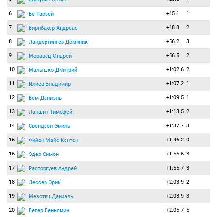
6
+45.1
1
Бё Тарьей
7
+48.8
2
Бирнбахер Андреас
8
+56.2
3
Ландертингер Доминик
9
+56.5
2
Моравец Ондрей
10
+1:02.6
2
Малышко Дмитрий
11
+1:07.2
1
Илиев Владимир
12
+1:09.5
1
Бём Даниэль
13
+1:13.5
2
Лапшин Тимофей
14
+1:37.7
3
Свендсен Эмиль
15
+1:46.2
0
Фийон Майе Кентен
16
+1:55.6
3
Эдер Симон
17
+1:55.7
3
Расторгуев Андрей
18
+2:03.9
2
Лессер Эрик
19
+2:03.9
3
Мезотич Даниэль
20
+2:05.7
5
Вегер Беньямин