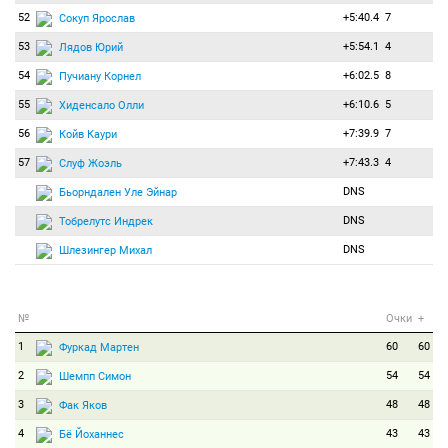
52
+5:40.4
7
Сокуп Ярослав
53
+5:54.1
4
Лядов Юрий
54
+6:02.5
8
Пучиану Корнел
55
+6:10.6
5
Хиденсало Олли
56
+7:39.9
7
Койв Каури
57
+7:43.3
4
Слуф Жоэль
DNS
Бьорндален Уле Эйнар
DNS
Тобрелутс Индрек
DNS
Шлезингер Михал
№
Очки
+
1
60
60
Фуркад Мартен
2
54
54
Шемпп Симон
3
48
48
Фак Яков
4
43
43
Бё Йоханнес