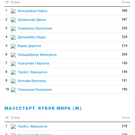
№
Игрок
Очки
1
348
Мякяряйнен Кайса
2
347
Домрачева Дарья
3
255
Семеренко Валентина
4
224
Дальмайер Лаура
5
214
Вирер Доротея
6
204
Хильдебранд Франциска
7
195
Коукалова Габриэла
8
194
Пройсс Франциска
9
191
Виткова Вероника
10
190
Глазырина Екатерина
МАСССТАРТ. КУБОК МИРА (Ж)
№
Игрок
Очки
1
218
Пройсс Франциска
2
210