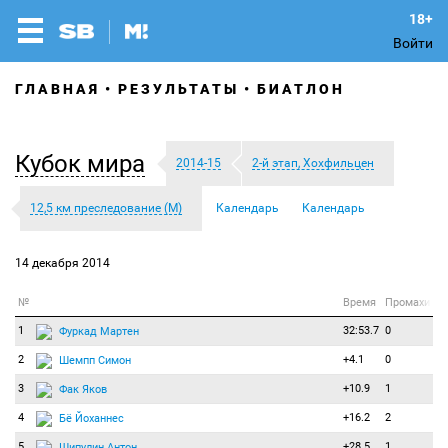
Войти
ГЛАВНАЯ
РЕЗУЛЬТАТЫ
БИАТЛОН
Кубок мира
2014-15
2-й этап, Хохфильцен
12,5 км преследование (М)
Календарь
Календарь
14 декабря 2014
№
Время
Промахи
1
32:53.7
0
Фуркад Мартен
2
+4.1
0
Шемпп Симон
3
+10.9
1
Фак Яков
4
+16.2
2
Бё Йоханнес
5
+28.5
1
Шипулин Антон