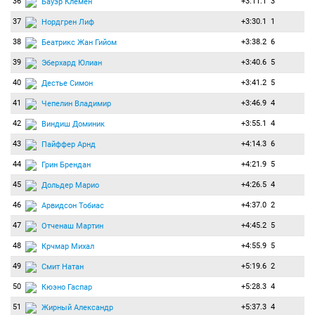
36
+3:11.1
3
Бауэр Клемен
37
+3:30.1
1
Нордгрен Лиф
38
+3:38.2
6
Беатрикс Жан Гийом
39
+3:40.6
5
Эберхард Юлиан
40
+3:41.2
5
Дестье Симон
41
+3:46.9
4
Чепелин Владимир
42
+3:55.1
4
Виндиш Доминик
43
+4:14.3
6
Пайффер Арнд
44
+4:21.9
5
Грин Брендан
45
+4:26.5
4
Дольдер Марио
46
+4:37.0
2
Арвидсон Тобиас
47
+4:45.2
5
Отченаш Мартин
48
+4:55.9
5
Крчмар Михал
49
+5:19.6
2
Смит Натан
50
+5:28.3
4
Кюэно Гаспар
51
+5:37.3
4
Жирный Александр