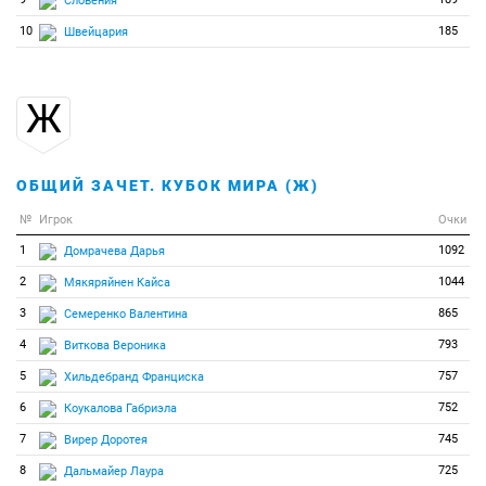
Словения
10
185
Швейцария
Ж
ОБЩИЙ ЗАЧЕТ. КУБОК МИРА (Ж)
№
Игрок
Очки
1
1092
Домрачева Дарья
2
1044
Мякяряйнен Кайса
3
865
Семеренко Валентина
4
793
Виткова Вероника
5
757
Хильдебранд Франциска
6
752
Коукалова Габриэла
7
745
Вирер Доротея
8
725
Дальмайер Лаура