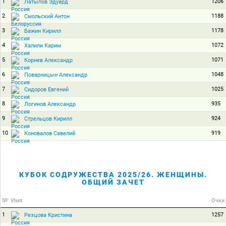
1
1206
Латыпов Эдуард
2
1188
Смольский Антон
3
1178
Бажин Кирилл
4
1072
Халили Карим
5
1071
Корнев Александр
6
1048
Поварницын Александр
7
1025
Сидоров Евгений
8
935
Логинов Александр
9
924
Стрельцов Кирилл
10
919
Коновалов Савелий
КУБОК СОДРУЖЕСТВА 2025/26. ЖЕНЩИНЫ.
ОБЩИЙ ЗАЧЕТ
№
Имя
Очки
1
1257
Резцова Кристина