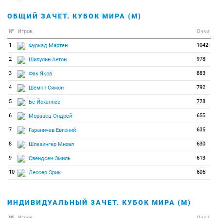
36
5
5
Бауэр Клемен
ОБЩИЙ ЗАЧЕТ. КУБОК МИРА (М)
37
4
4
Нордгрен Лиф
№
Игрок
Очки
38
3
3
Беатрикс Жан Гийом
1
1042
Фуркад Мартен
39
2
2
Эберхард Юлиан
2
978
Шипулин Антон
40
1
1
Дестье Симон
3
883
Фак Яков
41
0
0
Арвидсон Тобиас
4
792
Шемпп Симон
42
0
0
Бьорндален Уле Эйнар
5
728
Бё Йоханнес
43
0
0
Виндиш Доминик
6
655
Моравец Ондрей
44
0
0
Грин Брендан
7
635
Гараничев Евгений
45
0
0
Дольдер Марио
8
630
Шлезингер Михал
46
0
0
Жирный Александр
9
613
Свендсен Эмиль
47
0
0
Койв Каури
10
606
Лессер Эрик
48
0
0
Крчмар Михал
49
0
0
Кюэно Гаспар
ИНДИВИДУАЛЬНЫЙ ЗАЧЕТ. КУБОК МИРА (М)
50
0
0
Лядов Юрий
№
Игрок
Очки