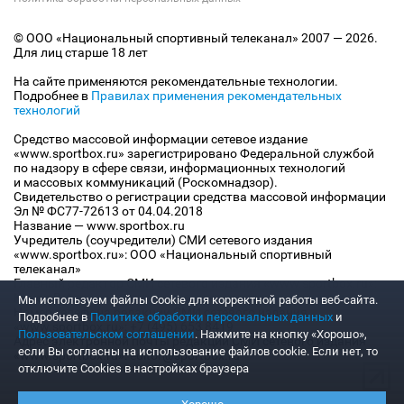
© ООО «Национальный спортивный телеканал» 2007 — 2026.
Для лиц старше 18 лет
На сайте применяются рекомендательные технологии.
Подробнее в
Правилах применения рекомендательных
технологий
Средство массовой информации сетевое издание
«www.sportbox.ru» зарегистрировано Федеральной службой
по надзору в сфере связи, информационных технологий
и массовых коммуникаций (Роскомнадзор).
Свидетельство о регистрации средства массовой информации
Эл № ФС77-72613 от 04.04.2018
Название — www.sportbox.ru
Учредитель (соучредители) СМИ сетевого издания
«www.sportbox.ru»: ООО «Национальный спортивный
телеканал»
Главный редактор СМИ сетевого издания «www.sportbox.ru»:
Конов В.А.
Мы используем файлы Сookie для корректной работы веб-сайта.
Номер телефона редакции СМИ сетевого издания
Подробнее в
Политике обработки персональных данных
и
«www.sportbox.ru»: +7 (495) 653 8419
Пользовательском соглашении
. Нажмите на кнопку «Хорошо»,
Адрес электронной почты редакции СМИ сетевого издания
если Вы согласны на использование файлов cookie. Если нет, то
«www.sportbox.ru»: editor@sportbox.ru
отключите Cookies в настройках браузера