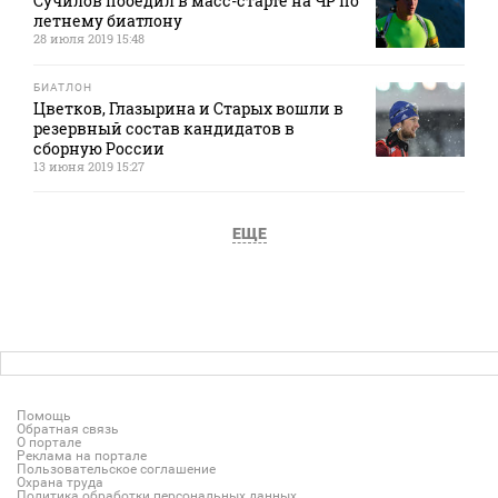
Сучилов победил в масс-старте на ЧР по
летнему биатлону
28 июля 2019 15:48
БИАТЛОН
Цветков, Глазырина и Старых вошли в
резервный состав кандидатов в
сборную России
13 июня 2019 15:27
ЕЩЕ
Помощь
Обратная связь
О портале
Реклама на портале
Пользовательское соглашение
Охрана труда
Политика обработки персональных данных