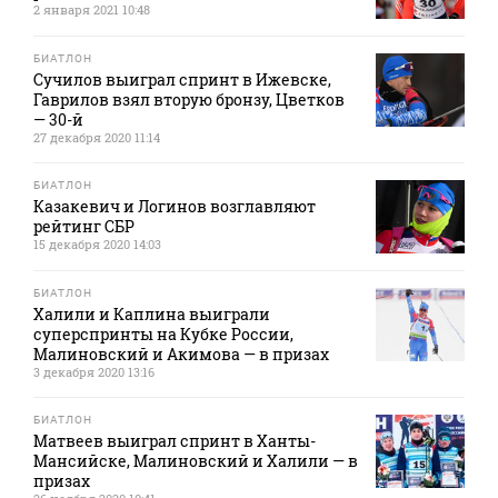
2 января 2021 10:48
БИАТЛОН
Сучилов выиграл спринт в Ижевске,
Гаврилов взял вторую бронзу, Цветков
— 30-й
27 декабря 2020 11:14
БИАТЛОН
Казакевич и Логинов возглавляют
рейтинг СБР
15 декабря 2020 14:03
БИАТЛОН
Халили и Каплина выиграли
суперспринты на Кубке России,
Малиновский и Акимова — в призах
3 декабря 2020 13:16
БИАТЛОН
Матвеев выиграл спринт в Ханты-
Мансийске, Малиновский и Халили — в
призах