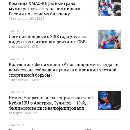
Команда ХМАО-Югры выиграла
мужскую эстафету на чемпионате
России по летнему биатлону
26 сентября 2021 13:29
БИАТЛОН
Логинов впервые с 2018 года упустил
лидерство в итоговом рейтинге СБР
5 апреля 2021 13:21
БИАТЛОН
Биатлонист Филимонов: «У нас спортсмены куда-то
ломятся, не соблюдая правила и принцип честной
спортивной борьбы»
3 апреля 2021 13:22
БИАТЛОН
Немец Наврат выиграл спринт на этапе
Кубка IBU в Австрии, Сучилов — 10-й,
Филимонова дисквалифицировали
12 марта 2021 13:46
БИАТЛОН