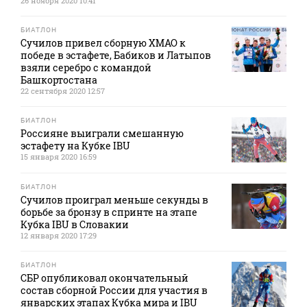
26 ноября 2020 10:41
БИАТЛОН
Сучилов привел сборную ХМАО к
победе в эстафете, Бабиков и Латыпов
взяли серебро с командой
Башкортостана
22 сентября 2020 12:57
БИАТЛОН
Россияне выиграли смешанную
эстафету на Кубке IBU
15 января 2020 16:59
БИАТЛОН
Сучилов проиграл меньше секунды в
борьбе за бронзу в спринте на этапе
Кубка IBU в Словакии
12 января 2020 17:29
БИАТЛОН
СБР опубликовал окончательный
состав сборной России для участия в
январских этапах Кубка мира и IBU