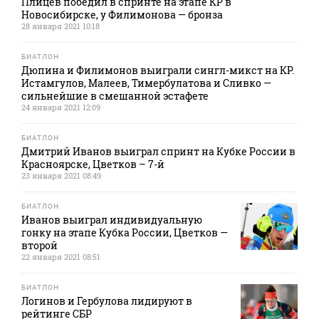
Плицев победил в спринте на этапе КР в
Новосибирске, у Филимонова — бронза
28 января 2021 10:18
БИАТЛОН
Дюпина и Филимонов выиграли сингл-микст на КР.
Истамгулов, Малеев, Тимербулатова и Сливко —
сильнейшие в смешанной эстафете
24 января 2021 12:09
БИАТЛОН
Дмитрий Иванов выиграл спринт на Кубке России в
Красноярске, Цветков – 7-й
23 января 2021 08:49
БИАТЛОН
Иванов выиграл индивидуальную
гонку на этапе Кубка России, Цветков —
второй
22 января 2021 08:51
БИАТЛОН
Логинов и Гербулова лидируют в
рейтинге СБР