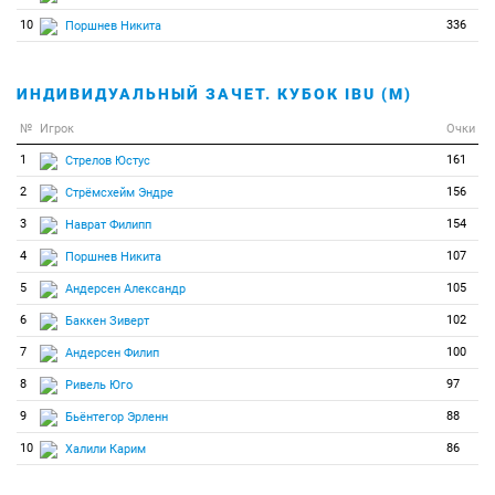
47
0
0
Балодис Руди
10
336
Поршнев Никита
48
0
0
Боржо-Републик Мартен
49
0
0
Брандт Оскар
ИНДИВИДУАЛЬНЫЙ ЗАЧЕТ. КУБОК IBU (М)
50
0
0
Браун Люк
№
Игрок
Очки
51
0
0
Бригадир Руслан
1
161
Стрелов Юстус
52
0
0
Бротье Реми
2
156
Стрёмсхейм Эндре
53
0
0
Буки Адам
3
154
Наврат Филипп
54
0
0
Бута Флорин-Каталин
4
107
Поршнев Никита
55
0
0
Бьёнтегор Эрленн
5
105
Андерсен Александр
56
0
0
Вестервельт Бьорн
6
102
Баккен Зиверт
57
0
0
Вреко Лука
7
100
Андерсен Филип
58
0
0
Вукович Алекса
8
97
Ривель Юго
59
0
0
Вшивцев Март
9
88
Бьёнтегор Эрленн
60
0
0
Гайдук Николай
10
86
Халили Карим
61
0
0
Гего Хунор
62
0
0
Губац Самуэль