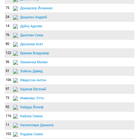
75
Донхаузер Йоханнес
24
Доценко Андрей
14
Дуйчу Аделин
76
Дьяллаи Сома
80
Дюсенов Асет
122
Еремин Владимир
36
Земличка Милан
51
Зобель Давид
106
Иварссон Антон
97
Идинов Евгений
73
Инвениус Отто
92
Кабрда Йозеф
116
Кайзер Симон
11
Каппеллари Даниэле
102
Кодама Сохеи