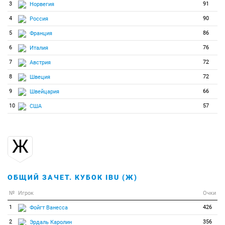
3
91
Норвегия
94
0
0
Романов Никита
4
90
Россия
95
0
0
Росбо Йоахим
5
86
Франция
96
0
0
Росбо Якоб
6
76
Италия
97
0
0
Салют Нико
7
72
Австрия
98
0
0
Сендря Виктор
8
72
Швеция
99
0
0
Серохвостов Даниил
9
66
Швейцария
100
0
0
Сирик Сергей
10
57
США
101
0
0
Скленарик Томаш
102
0
0
Слотинс Робертс
Ж
103
0
0
Станоевич Марко
104
0
0
Стефанссон Малте
105
0
0
Тамборнино Элиджус
ОБЩИЙ ЗАЧЕТ. КУБОК IBU (Ж)
106
0
0
Ткаленко Руслан
№
Игрок
Очки
107
0
0
Триксль Себастьян
1
426
Фойгт Ванесса
108
0
0
Турлубеков Бекентай
2
356
Эрдаль Каролин