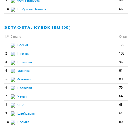
9
58
Фойгт Ванесса
10
55
Гербулова Наталья
ЭСТАФЕТА. КУБОК IBU (Ж)
№
Страна
Очки
1
120
Россия
2
108
Швеция
3
96
Германия
4
81
Украина
5
80
Франция
6
79
Норвегия
7
64
Чехия
8
63
США
9
61
Швейцария
10
60
Польша