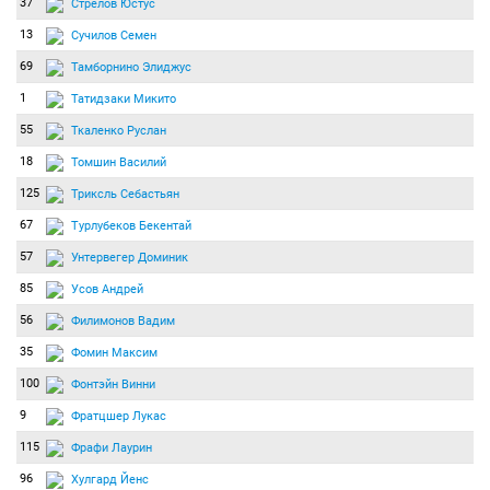
37
Стрелов Юстус
13
Сучилов Семен
69
Тамборнино Элиджус
1
Татидзаки Микито
55
Ткаленко Руслан
18
Томшин Василий
125
Триксль Себастьян
67
Турлубеков Бекентай
57
Унтервегер Доминик
85
Усов Андрей
56
Филимонов Вадим
35
Фомин Максим
100
Фонтэйн Винни
9
Фратцшер Лукас
115
Фрафи Лаурин
96
Хулгард Йенс