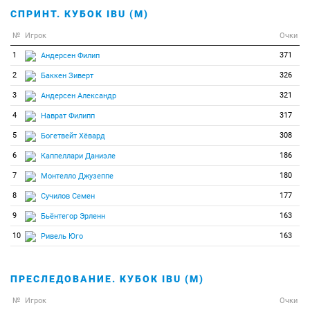
СПРИНТ. КУБОК IBU (М)
63
0
0
Гёсслинг Рэйлих
64
0
0
Десмус Гийом
№
Игрок
Очки
65
1
0
371
0
Андерсен Филип
Дилен Петр
66
2
0
326
0
Баккен Зиверт
Доценко Андрей
67
3
0
321
0
Андерсен Александр
Дуйчу Аделин
68
4
0
317
0
Наврат Филипп
Дьяллаи Сома
69
5
0
308
0
Богетвейт Хёвард
Дюсенов Асет
70
6
0
186
0
Каппеллари Даниэле
Еремин Владимир
71
7
0
180
0
Монтелло Джузеппе
Иварссон Антон
72
8
0
177
0
Сучилов Семен
Идинов Евгений
73
9
0
163
0
Бьёнтегор Эрленн
Инвениус Отто
74
10
0
163
0
Ривель Юго
Кабрда Йозеф
75
0
0
Кайзер Симон
76
0
0
Кодама Сохеи
ПРЕСЛЕДОВАНИЕ. КУБОК IBU (М)
77
0
0
Колтя Георге
№
Игрок
Очки