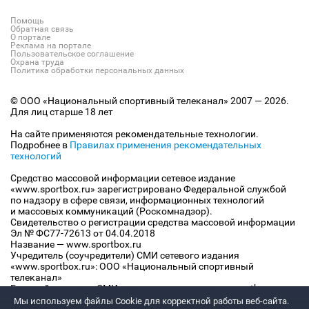
Помощь
Обратная связь
О портале
Реклама на портале
Пользовательское соглашение
Охрана труда
Политика обработки персональных данных
© ООО «Национальный спортивный телеканал» 2007 — 2026.
Для лиц старше 18 лет
На сайте применяются рекомендательные технологии.
Подробнее в
Правилах применения рекомендательных
технологий
Средство массовой информации сетевое издание
«www.sportbox.ru» зарегистрировано Федеральной службой
по надзору в сфере связи, информационных технологий
и массовых коммуникаций (Роскомнадзор).
Свидетельство о регистрации средства массовой информации
Эл № ФС77-72613 от 04.04.2018
Название — www.sportbox.ru
Учредитель (соучредители) СМИ сетевого издания
«www.sportbox.ru»: ООО «Национальный спортивный
телеканал»
Главный редактор СМИ сетевого издания «www.sportbox.ru»:
Конов В.А.
Мы используем файлы Сookie для корректной работы веб-сайта.