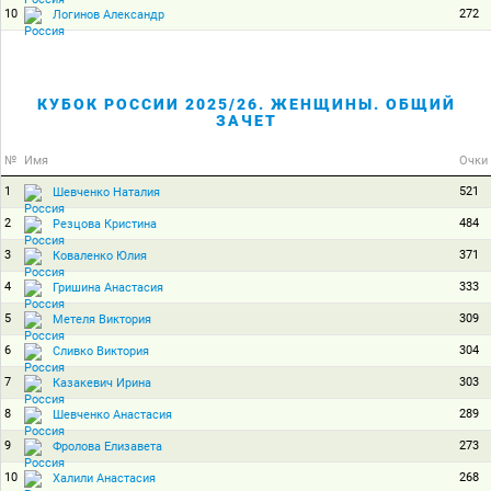
10
272
Логинов Александр
КУБОК РОССИИ 2025/26. ЖЕНЩИНЫ. ОБЩИЙ
ЗАЧЕТ
№
Имя
Очки
1
521
Шевченко Наталия
2
484
Резцова Кристина
3
371
Коваленко Юлия
4
333
Гришина Анастасия
5
309
Метеля Виктория
6
304
Сливко Виктория
7
303
Казакевич Ирина
8
289
Шевченко Анастасия
9
273
Фролова Елизавета
10
268
Халили Анастасия