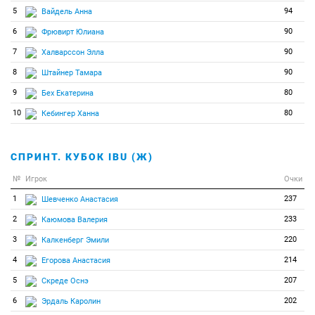
5
94
Вайдель Анна
125
0
0
Ямамото Рю
6
90
Фрювирт Юлиана
7
90
Халварссон Элла
8
90
Штайнер Тамара
9
80
Бех Екатерина
10
80
Кебингер Ханна
СПРИНТ. КУБОК IBU (Ж)
№
Игрок
Очки
1
237
Шевченко Анастасия
2
233
Каюмова Валерия
3
220
Калкенберг Эмили
4
214
Егорова Анастасия
5
207
Скреде Оснэ
6
202
Эрдаль Каролин