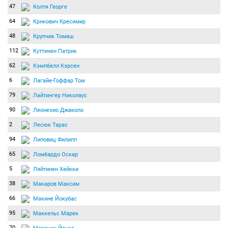
47
Колтя Георге
64
Крнкович Кресимир
48
Крупчик Томаш
112
Куттинен Патрик
62
Кэмпбелл Кэрсен
6
Лагайе-Гоффар Том
79
Лайтингер Николаус
90
Леонезио Джакопо
2
Лесюк Тарас
94
Липовиц Филипп
65
Ломбардо Оскар
5
Ляйтинен Хейкки
38
Макаров Максим
66
Макине Йокубас
95
Маккельс Марек
70