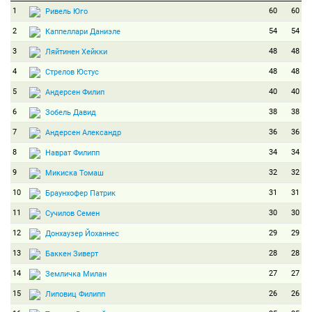
1
60
60
Ривель Юго
2
54
54
Каппеллари Даниэле
3
48
48
Ляйтинен Хейкки
4
48
48
Стрелов Юстус
5
40
40
Андерсен Филип
6
38
38
Зобель Давид
7
36
36
Андерсен Александр
8
34
34
Наврат Филипп
9
32
32
Микиска Томаш
10
31
31
Браунхофер Патрик
11
30
30
Сучилов Семен
12
29
29
Донхаузер Йоханнес
13
28
28
Баккен Зиверт
14
27
27
Земличка Милан
15
26
26
Липовиц Филипп