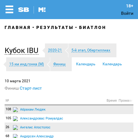
Войти
ГЛАВНАЯ
РЕЗУЛЬТАТЫ
БИАТЛОН
Кубок IBU
2020-21
5-й этап, Обертиллиах
15 км инд.гонка (М)
Финиш
Календарь
Календарь
10 марта 2021
Финиш
Старт-лист
№
Время
Промахи
108
Абрахам Людек
105
Александровас Ромуалдас
26
Ангелис Апостолос
68
Андерсен Александр