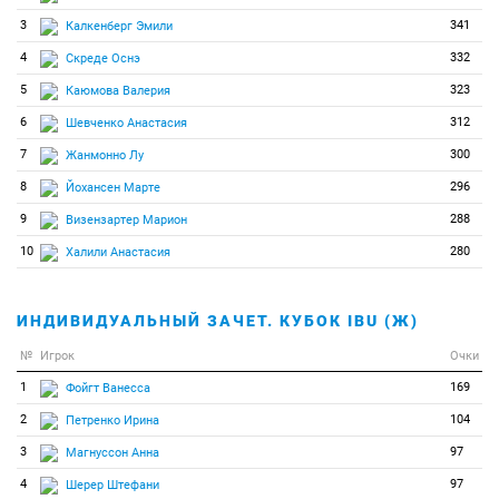
109
0
0
Усов Андрей
3
341
Калкенберг Эмили
110
0
0
Фомин Максим
4
332
Скреде Оснэ
111
0
0
Фонтэйн Винни
5
323
Каюмова Валерия
112
0
0
Фратцшер Лукас
6
312
Шевченко Анастасия
113
0
0
Фрафи Лаурин
7
300
Жанмонно Лу
114
0
0
Хулгард Йенс
8
296
Йохансен Марте
115
0
0
Церен-Очир Адияжаргал
9
288
Визензартер Марион
116
0
0
Цингерле Давид
10
280
Халили Анастасия
117
0
0
Цурекас Николаос
118
0
0
Червенка Вацлав
ИНДИВИДУАЛЬНЫЙ ЗАЧЕТ. КУБОК IBU (Ж)
119
0
0
Шмук Доминик
№
Игрок
Очки
120
0
0
Штальдер Гион
1
169
Фойгт Ванесса
121
0
0
Энхбат Энхсайхан
2
104
Петренко Ирина
122
0
0
Эпнер Маркус
3
97
Магнуссон Анна
123
0
0
Яда Ставре
4
97
Шерер Штефани
124
0
0
Якоб Патрик