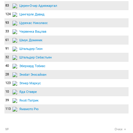
83
Церен-Очир Адияжаргал
124
Цингерле Давид
93
Цурекас Николаос
33
Червенка Вацлав
61
Шмук Доминик
91
Штальдер Гион
32
Штальдер Себастьян
40
Эберхард Тобиас
28
Энхбат Энхсайхан
123
Эпнер Маркус
10
Яда Ставре
39
Якоб Патрик
113
Ямамото Рю
№
Очки
+