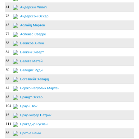
41
Андерсен Филип
78
Андерссон Оскар
45
Аолайд Мартен
77
Аспенес Сверре
58
Бабиков Антон
34
Баккен Зиверт
88
Балога Матей
50
Балодис Руди
63
Богетвейт Хёвард
44
Боржо-Републик Мартен
43
Брандт Оскар
104
Браун Люк
16
Браунхофер Патрик
111
Бригадир Руслан
86
Бротье Реми