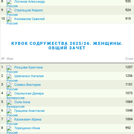
8
935
Логинов Александр
9
924
Стрельцов Кирилл
10
919
Коновалов Савелий
КУБОК СОДРУЖЕСТВА 2025/26. ЖЕНЩИНЫ.
ОБЩИЙ ЗАЧЕТ
№
Имя
Очки
1
1257
Резцова Кристина
2
1256
Шевченко Наталия
3
1151
Сливко Виктория
4
1073
Смольская Динара
5
1069
Сола Анна
6
1048
Гришина Анастасия
7
1004
Казакевич Ирина
8
992
Терещенко Инна