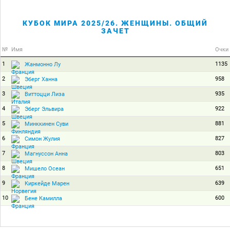
КУБОК МИРА 2025/26. ЖЕНЩИНЫ. ОБЩИЙ
ЗАЧЕТ
№
Имя
Очки
1
1135
Жанмонно Лу
2
958
Эберг Ханна
3
935
Виттоцци Лиза
4
922
Эберг Эльвира
5
881
Минккинен Суви
6
827
Симон Жулия
7
803
Магнуссон Анна
8
651
Мишело Осеан
9
639
Киркейде Марен
10
600
Бене Камилла