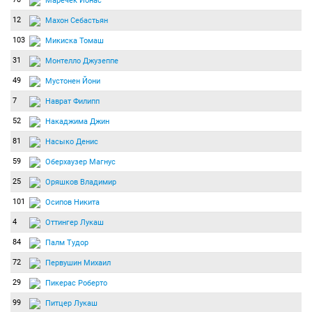
Маречек Йонас
12
Махон Себастьян
103
Микиска Томаш
31
Монтелло Джузеппе
49
Мустонен Йони
7
Наврат Филипп
52
Накаджима Джин
81
Насыко Денис
59
Оберхаузер Магнус
25
Оряшков Владимир
101
Осипов Никита
4
Оттингер Лукаш
84
Палм Тудор
72
Первушин Михаил
29
Пикерас Роберто
99
Питцер Лукаш