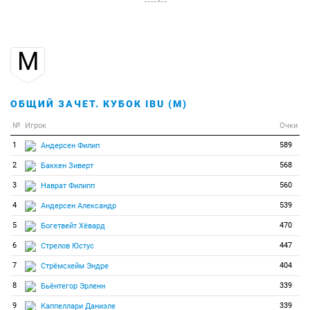
32
9
9
Богетвейт Хёвард
33
8
8
Монтелло Джузеппе
М
34
8
8
Унтервегер Доминик
35
6
6
Аспенес Сверре
36
5
5
Растич Дамир
ОБЩИЙ ЗАЧЕТ. КУБОК IBU (М)
37
4
4
Дартши Макс
№
Игрок
Очки
38
3
3
Поршнев Никита
1
589
Андерсен Филип
39
2
2
Макаров Максим
2
568
Баккен Зиверт
40
1
1
Насыко Денис
3
560
Наврат Филипп
41
0
0
Абрахам Людек
4
539
Андерсен Александр
42
0
0
Александровас Ромуалдас
5
470
Богетвейт Хёвард
43
0
0
Ангелис Апостолос
6
447
Стрелов Юстус
44
0
0
Андерссон Оскар
7
404
Стрёмсхейм Эндре
45
0
0
Аолайд Мартен
8
339
Бьёнтегор Эрленн
46
0
0
Балога Матей
9
339
Каппеллари Даниэле