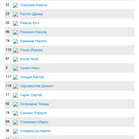
22
Поршнев Никита
23
Растич Дамир
20
Ривель Юго
46
Романин Никола
74
Романов Никита
110
Росбо Йоахим
87
Росбо Якоб
3
Салют Нико
117
Сендря Виктор
118
Серохвостов Даниил
17
Сирик Сергей
42
Скленарик Томаш
19
Слотинс Робертс
89
Станоевич Марко
30
Стефанссон Малте