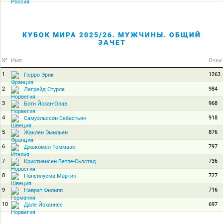
КУБОК МИРА 2025/26. МУЖЧИНЫ. ОБЩИЙ
ЗАЧЕТ
№
Имя
Очки
1
1263
Перро Эрик
2
984
Легрейд Стурла
3
968
Ботн Йохан-Олав
4
918
Самуэльссон Себастьян
5
876
Жаклен Эмильен
6
797
Джакомел Томмазо
7
736
Кристиансен Ветле-Сьястад
8
727
Понсилуома Мартин
9
716
Наврат Филипп
10
697
Дале Йоханнес