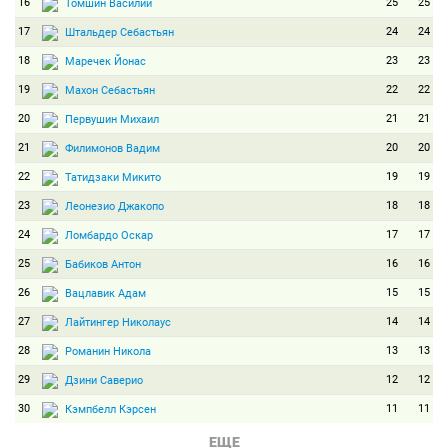
16
25
25
Томшин Василий
17
24
24
Штальдер Себастьян
18
23
23
Маречек Йонас
19
22
22
Махон Себастьян
20
21
21
Первушин Михаил
21
20
20
Филимонов Вадим
22
19
19
Татидзаки Микито
23
18
18
Леонезио Джакопо
24
17
17
Ломбардо Оскар
25
16
16
Бабиков Антон
26
15
15
Вацлавик Адам
27
14
14
Лайтингер Николаус
28
13
13
Романин Никола
29
12
12
Дзини Саверио
30
11
11
Кэмпбелл Кэрсен
31
10
10
Эберхард Тобиас
ЕЩЕ