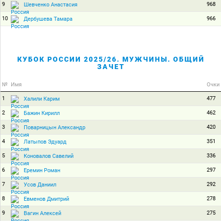
9
968
Шевченко Анастасия
10
966
Дербушева Тамара
КУБОК РОССИИ 2025/26. МУЖЧИНЫ. ОБЩИЙ
ЗАЧЕТ
№
Имя
Очки
1
477
Халили Карим
2
462
Бажин Кирилл
3
420
Поварницын Александр
4
351
Латыпов Эдуард
5
336
Коновалов Савелий
6
297
Еремин Роман
7
292
Усов Даниил
8
278
Евменов Дмитрий
9
275
Вагин Алексей