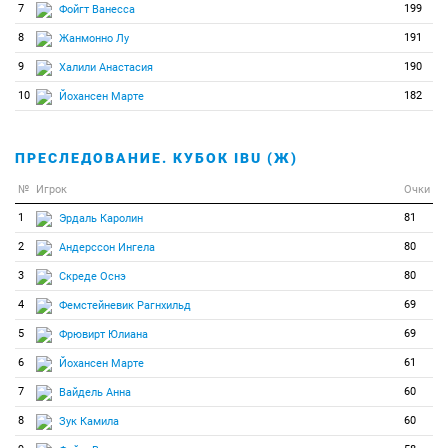
7
199
Фойгт Ванесса
8
191
Жанмонно Лу
9
190
Халили Анастасия
10
182
Йохансен Марте
ПРЕСЛЕДОВАНИЕ. КУБОК IBU (Ж)
№
Игрок
Очки
1
81
Эрдаль Каролин
2
80
Андерссон Ингела
3
80
Скреде Оснэ
4
69
Фемстейневик Рагнхильд
5
69
Фрювирт Юлиана
6
61
Йохансен Марте
7
60
Вайдель Анна
8
60
Зук Камила