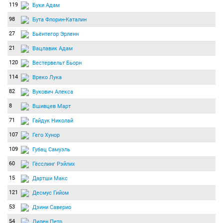
119
Буки Адам
98
Бута Флорин-Каталин
27
Бьёнтегор Эрленн
21
Вацлавик Адам
120
Вестервельт Бьорн
114
Вреко Лука
82
Вукович Алекса
8
Вшивцев Март
71
Гайдук Николай
107
Гего Хунор
109
Губац Самуэль
60
Гёсслинг Рэйлих
15
Дартши Макс
121
Десмус Гийом
53
Дзини Саверио
54
Дилен Петр