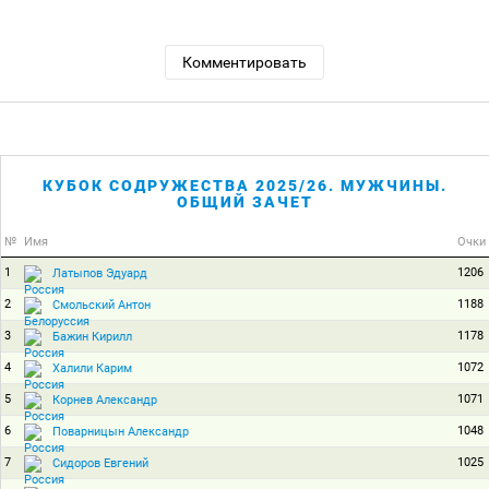
Комментировать
КУБОК СОДРУЖЕСТВА 2025/26. МУЖЧИНЫ.
ОБЩИЙ ЗАЧЕТ
№
Имя
Очки
1
1206
Латыпов Эдуард
2
1188
Смольский Антон
3
1178
Бажин Кирилл
4
1072
Халили Карим
5
1071
Корнев Александр
6
1048
Поварницын Александр
7
1025
Сидоров Евгений