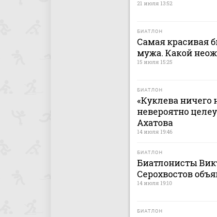
21 июля 13:52
БИАТЛОН
Самая красивая 
мужа. Какой нео
15 июля 15:25
БИАТЛОН
«Куклева ничего 
невероятно целеу
Ахатова
14 июля 19:46
БИАТЛОН
Биатлонисты Вик
Серохвостов объя
14 июля 19:10
БИАТЛОН