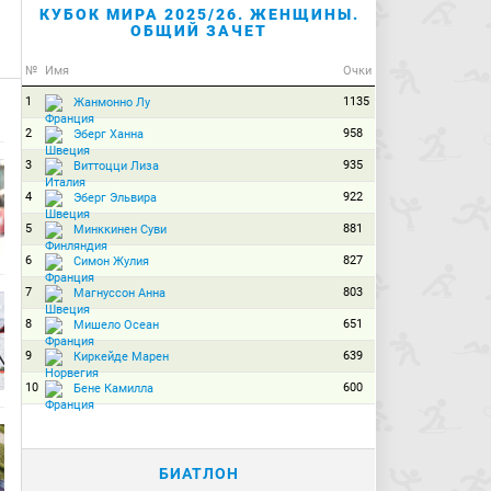
КУБОК МИРА 2025/26. ЖЕНЩИНЫ.
ОБЩИЙ ЗАЧЕТ
№
Имя
Очки
1
1135
Жанмонно Лу
2
958
Эберг Ханна
3
935
Виттоцци Лиза
4
922
Эберг Эльвира
5
881
Минккинен Суви
6
827
Симон Жулия
7
803
Магнуссон Анна
8
651
Мишело Осеан
9
639
Киркейде Марен
10
600
Бене Камилла
БИАТЛОН