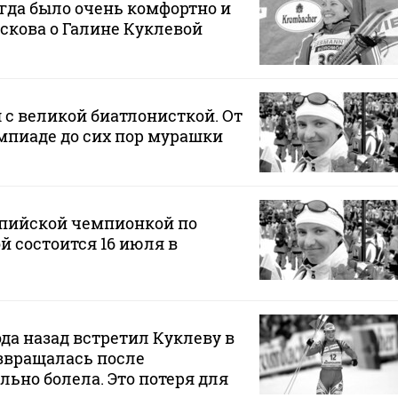
егда было очень комфортно и
оскова о Галине Куклевой
 с великой биатлонисткой. От
мпиаде до сих пор мурашки
пийской чемпионкой по
й состоится 16 июля в
ода назад встретил Куклеву в
озвращалась после
льно болела. Это потеря для