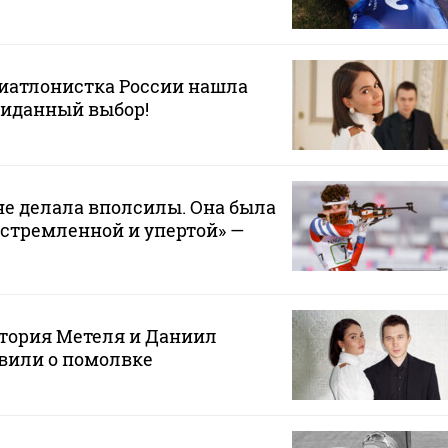
биатлонистка России нашла
жиданный выбор!
не делала вполсилы. Она была
стремленной и упертой» —
тория Метеля и Даниил
вили о помолвке