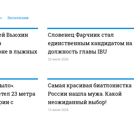
н
Эксклюзив
ей Вьюхин
Словенец Фарчник стал
в
единственным кандидатом на
оне в лыжных
должность главы IBU
23 июля 2026
ыло».
Самая красивая биатлонистка
тел 23 метра
России нашла мужа. Какой
рии с
неожиданный выбор!
15 июля 2026