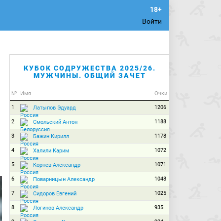
Войти
КУБОК СОДРУЖЕСТВА 2025/26.
МУЖЧИНЫ. ОБЩИЙ ЗАЧЕТ
№
Имя
Очки
1
1206
Латыпов Эдуард
2
1188
Смольский Антон
3
1178
Бажин Кирилл
4
1072
Халили Карим
5
1071
Корнев Александр
6
1048
Поварницын Александр
7
1025
Сидоров Евгений
8
935
Логинов Александр