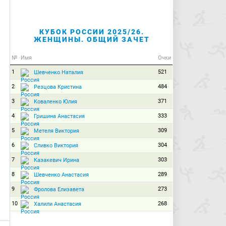
КУБОК РОССИИ 2025/26.
ЖЕНЩИНЫ. ОБЩИЙ ЗАЧЕТ
№
Имя
Очки
1
521
Шевченко Наталия
2
484
Резцова Кристина
3
371
Коваленко Юлия
4
333
Гришина Анастасия
5
309
Метеля Виктория
6
304
Сливко Виктория
7
303
Казакевич Ирина
8
289
Шевченко Анастасия
9
273
Фролова Елизавета
10
268
Халили Анастасия