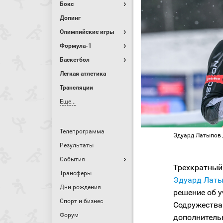
Бокс
Допинг
Олимпийские игры
Формула-1
Баскетбол
Легкая атлетика
Трансляции
Еще...
Телепрограмма
Эдуард Латыпов 
Результаты
События
Трехкратный
Трансферы
Эдуард Лат
Дни рождения
решение об у
Спорт и бизнес
Содружества
Форум
дополнитель