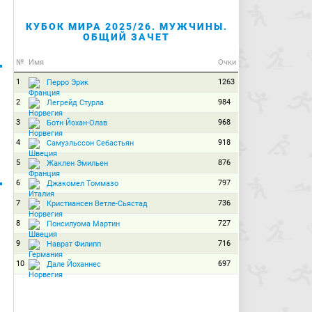
КУБОК МИРА 2025/26. МУЖЧИНЫ.
ОБЩИЙ ЗАЧЕТ
№
Имя
Очки
1
1263
Перро Эрик
2
984
Легрейд Стурла
3
968
Ботн Йохан-Олав
4
918
Самуэльссон Себастьян
5
876
Жаклен Эмильен
6
797
Джакомел Томмазо
7
736
Кристиансен Ветле-Сьястад
8
727
Понсилуома Мартин
9
716
Наврат Филипп
10
697
Дале Йоханнес