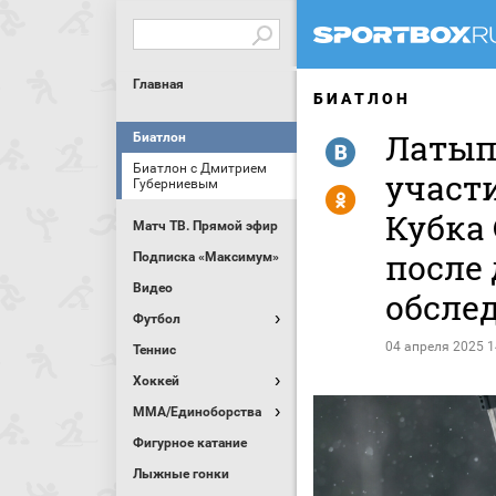
Главная
БИАТЛОН
Латып
Биатлон
R
Биатлон с Дмитрием
участи
Губерниевым
Y
Кубка
Матч ТВ. Прямой эфир
после
Подписка «Максимум»
Видео
обсле
Футбол
04 апреля 2025 1
Теннис
Хоккей
MMA/Единоборства
Фигурное катание
Лыжные гонки