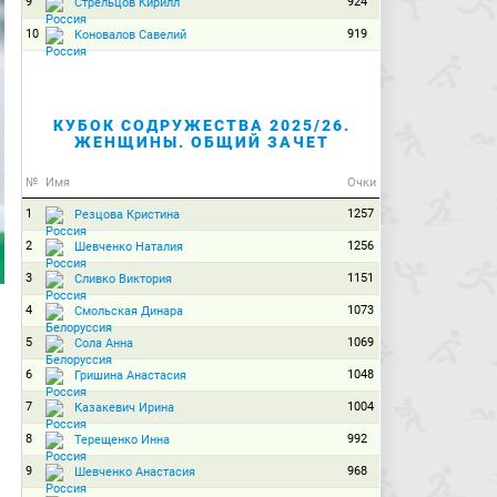
9
924
Стрельцов Кирилл
10
919
Коновалов Савелий
КУБОК СОДРУЖЕСТВА 2025/26.
ЖЕНЩИНЫ. ОБЩИЙ ЗАЧЕТ
№
Имя
Очки
1
1257
Резцова Кристина
2
1256
Шевченко Наталия
3
1151
Сливко Виктория
4
1073
Смольская Динара
5
1069
Сола Анна
6
1048
Гришина Анастасия
7
1004
Казакевич Ирина
8
992
Терещенко Инна
9
968
Шевченко Анастасия