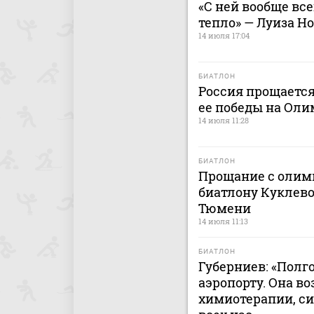
«С ней вообще вс
тепло» — Луиза Н
14 июля 17:04
БИАТЛОН
Россия прощается
ее победы на Оли
14 июля 11:28
БИАТЛОН
Прощание с олим
биатлону Куклево
Тюмени
14 июля 11:13
БИАТЛОН
Губерниев: «Полг
аэропорту. Она в
химиотерапии, си