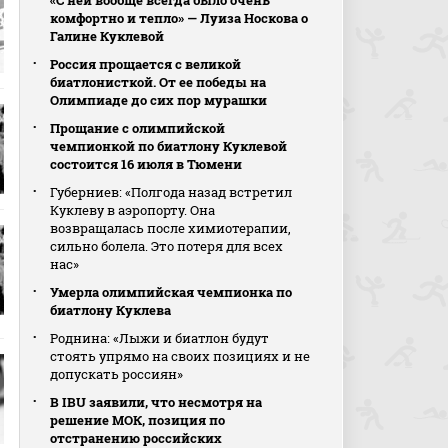
«С ней вообще всегда было очень
комфортно и тепло» — Луиза Носкова о
Галине Куклевой
Россия прощается с великой
биатлонисткой. От ее победы на
Олимпиаде до сих пор мурашки
Прощание с олимпийской
чемпионкой по биатлону Куклевой
состоится 16 июля в Тюмени
Губерниев: «Полгода назад встретил
Куклеву в аэропорту. Она
возвращалась после химиотерапии,
сильно болела. Это потеря для всех
нас»
Умерла олимпийская чемпионка по
биатлону Куклева
Роднина: «Лыжи и биатлон будут
стоять упрямо на своих позициях и не
допускать россиян»
В IBU заявили, что несмотря на
решение МОК, позиция по
отстранению российских