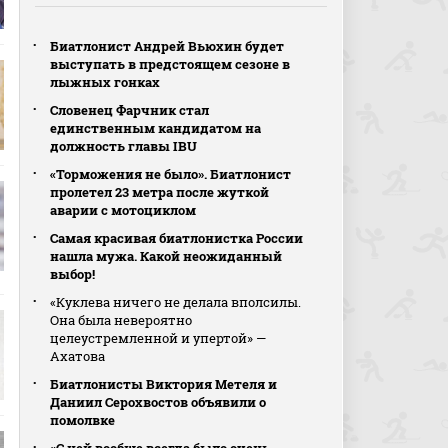
Биатлонист Андрей Вьюхин будет
выступать в предстоящем сезоне в
лыжных гонках
Словенец Фарчник стал
единственным кандидатом на
должность главы IBU
«Торможения не было». Биатлонист
пролетел 23 метра после жуткой
аварии с мотоциклом
Самая красивая биатлонистка России
нашла мужа. Какой неожиданный
выбор!
«Куклева ничего не делала вполсилы.
Она была невероятно
целеустремленной и упертой» —
Ахатова
Биатлонисты Виктория Метеля и
Даниил Серохвостов объявили о
помолвке