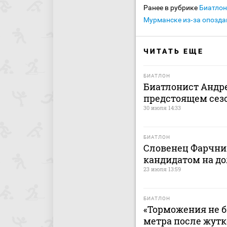
Ранее в рубрике
Биатлон
Мурманске из‑за опозда
ЧИТАТЬ ЕЩЕ
БИАТЛОН
Биатлонист Андре
предстоящем сез
30 июля 14:33
БИАТЛОН
Словенец Фарчни
кандидатом на до
23 июля 13:59
БИАТЛОН
«Торможения не б
метра после жутк