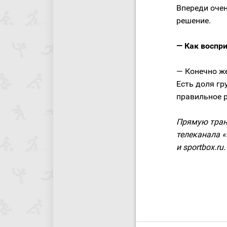
Впереди оче
решение.
— Как воспр
— Конечно же
Есть доля гр
правильное р
Прямую тран
телеканала «
и sportbox.ru.