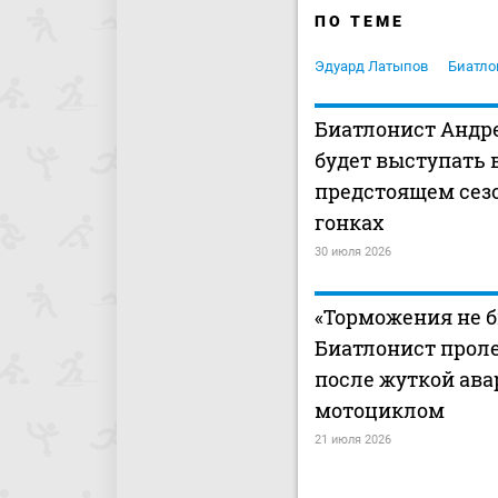
ПО ТЕМЕ
Эдуард Латыпов
Биатло
Биатлонист Андр
будет выступать 
предстоящем сез
гонках
30 июля 2026
«Торможения не б
Биатлонист проле
после жуткой ава
мотоциклом
21 июля 2026