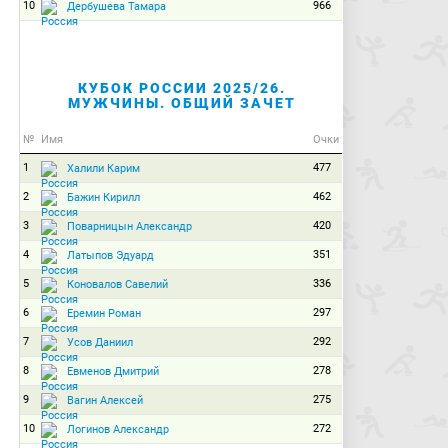
10
966
Дербушева Тамара
КУБОК РОССИИ 2025/26.
МУЖЧИНЫ. ОБЩИЙ ЗАЧЕТ
№
Имя
Очки
1
477
Халили Карим
2
462
Бажин Кирилл
3
420
Поварницын Александр
4
351
Латыпов Эдуард
5
336
Коновалов Савелий
6
297
Еремин Роман
7
292
Усов Даниил
8
278
Евменов Дмитрий
9
275
Вагин Алексей
10
272
Логинов Александр