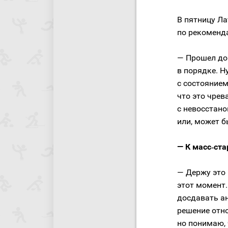
В пятницу Ла
по рекоменда
— Прошел до
в порядке. Н
с состоянием
что это чре
с невосстан
или, может б
— К масс‑ста
— Держу это 
этот момент.
досдавать а
решение отно
но понимаю, 