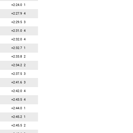
+2:24.0
1
52
0
0
Дюрингер Рамона
+2:27.9
4
53
0
0
Журавок Юлия
+2:29.5
3
54
0
0
Зварикова Вероника
+2:31.0
4
55
0
0
Кадева Даниэла
+2:32.0
4
56
0
0
Карисик Таня
+2:32.7
1
57
0
0
Климина Дарья
+2:33.8
2
58
0
0
Ко Ын-Чжон
+2:34.2
2
59
0
0
Коломиец Алина
+2:37.5
3
60
0
0
Кудо Вако
+2:41.6
3
61
0
0
Кунец Анастасия
+2:42.0
4
62
0
0
Кюэльм Сюзан
+2:43.5
4
63
0
0
Ландер Эмма
+2:44.0
1
64
0
0
Лассак Беата
+2:45.2
1
65
0
0
Лескинскайте Габриэла
+2:45.5
2
66
0
0
Лёйниг Каролин