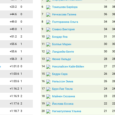
+23.2
0
6
38
3
Томешова Барбора
+44.6
0
7
36
3
Нечкасова Галина
+49.0
0
8
34
3
Полторанина Ольга
+49.0
1
9
34
3
Сливко Виктория
+51.2
2
10
31
3
Бондар Яна
+55.6
1
11
30
3
Боллье Марин
+55.6
1
12
30
3
Ландхейм Бенте
+56.3
3
13
28
2
Фенне Хильде
+1:01.0
0
14
27
2
н
Николайсен Кайя-Вёйен
+1:03.6
1
15
26
2
Бедри Сара
+1:03.6
1
16
26
2
Нильссон Эмма
+1:16.2
1
17
24
2
Брун-Лие Текла
+1:16.9
2
18
23
2
Майнен Сюзанна
+1:17.6
2
19
22
2
Йислова Ессика
+1:18.7
3
20
21
2
Нигматуллина Ульяна