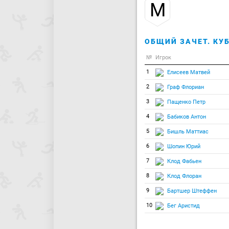
М
ОБЩИЙ ЗАЧЕТ. КУБ
№
Игрок
1
Елисеев Матвей
2
Граф Флориан
3
Пащенко Петр
4
Бабиков Антон
5
Бишль Маттиас
6
Шопин Юрий
7
Клод Фабьен
8
Клод Флоран
9
Бартшер Штеффен
10
Бег Аристид