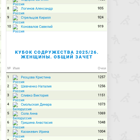
8
8
935
Логинов Александр
6
9
924
Стрельцов Кирилл
4
10
919
Коновалов Савелий
4
1
КУБОК СОДРУЖЕСТВА 2025/26.
0
ЖЕНЩИНЫ. ОБЩИЙ ЗАЧЕТ
0
№
Имя
Очки
8
1
1257
Резцова Кристина
7
2
1256
Шевченко Наталия
6
3
1151
Сливко Виктория
6
4
1073
Смольская Динара
4
5
1069
Сола Анна
3
6
1048
Гришина Анастасия
2
7
1004
Казакевич Ирина
1