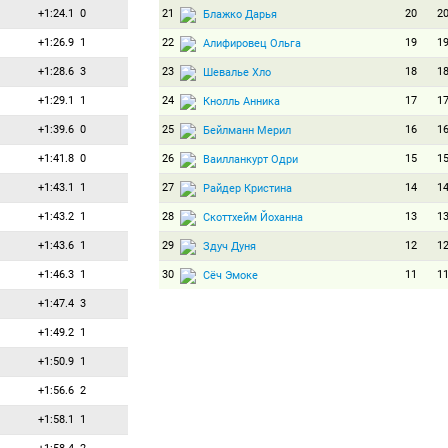
+1:24.1
0
21
20
2
Блажко Дарья
+1:26.9
1
22
19
1
Алифировец Ольга
+1:28.6
3
23
18
1
Шевалье Хло
+1:29.1
1
24
17
1
Кнолль Анника
+1:39.6
0
25
16
1
Бейлманн Мерил
+1:41.8
0
26
15
1
Ваилланкурт Одри
+1:43.1
1
27
14
1
Райдер Кристина
+1:43.2
1
28
13
1
Скоттхейм Йоханна
+1:43.6
1
29
12
1
Здуч Дуня
+1:46.3
1
30
11
1
Сёч Эмоке
+1:47.4
3
31
10
1
Андерсен Рикке
+1:49.2
1
32
9
9
Швайгер Юлия
+1:50.9
1
33
8
8
Йоханидесова Лея
+1:56.6
2
34
7
7
Маркканен Санна
+1:58.1
1
35
6
6
Чу Юаньмэн