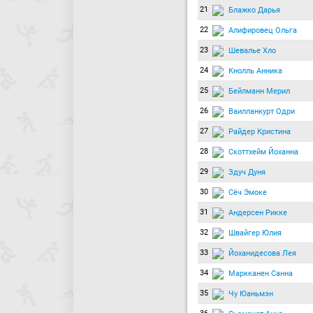
21
Блажко Дарья
22
Алифировец Ольга
23
Шевалье Хло
24
Кнолль Анника
25
Бейлманн Мерил
26
Ваилланкурт Одри
27
Райдер Кристина
28
Скоттхейм Йоханна
29
Здуч Дуня
30
Сёч Эмоке
31
Андерсен Рикке
32
Швайгер Юлия
33
Йоханидесова Лея
34
Маркканен Санна
35
Чу Юаньмэн