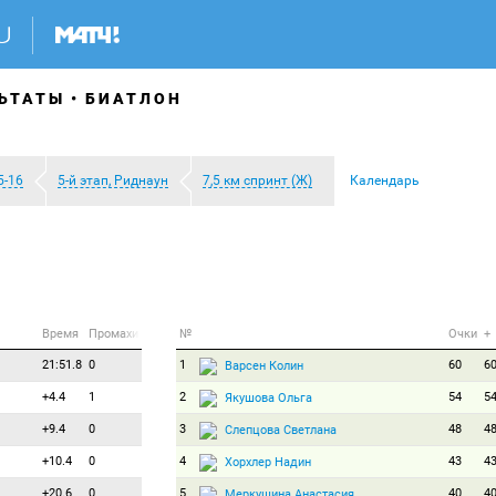
ЬТАТЫ
БИАТЛОН
5-16
5-й этап, Риднаун
7,5 км спринт (Ж)
Календарь
Время
Промахи
№
Очки
+
21:51.8
0
1
60
6
Варсен Колин
+4.4
1
2
54
5
Якушова Ольга
+9.4
0
3
48
4
Слепцова Светлана
+10.4
0
4
43
4
Хорхлер Надин
+20.6
0
5
40
4
Меркушина Анастасия