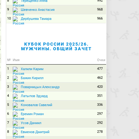
8
992
Терещенко Инна
0
9
968
Шевченко Анастасия
9
10
966
Дербушева Тамара
8
7
6
КУБОК РОССИИ 2025/26.
МУЖЧИНЫ. ОБЩИЙ ЗАЧЕТ
5
4
№
Имя
Очки
3
1
477
Халили Карим
2
2
462
Бажин Кирилл
1
3
420
Поварницын Александр
0
4
351
Латыпов Эдуард
5
336
Коновалов Савелий
6
297
Еремин Роман
7
292
Усов Даниил
8
278
Евменов Дмитрий