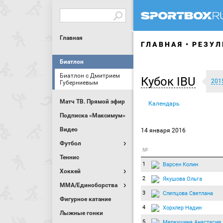
Главная
ГЛАВНАЯ
РЕЗУЛ
Биатлон
Биатлон с Дмитрием
Кубок IBU
201
Губерниевым
Матч ТВ. Прямой эфир
Календарь
Подписка «Максимум»
Видео
14 января 2016
Футбол
№
Теннис
1
Варсен Колин
Хоккей
2
Якушова Ольга
MMA/Единоборства
3
Слепцова Светлана
Фигурное катание
4
Хорхлер Надин
Лыжные гонки
5
Меркушина Анастасия