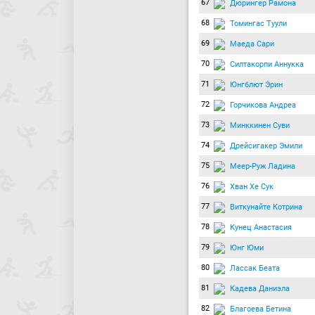
67
Дюрингер Рамона
68
Томингас Туули
69
Маеда Сари
70
Силтакорпи Аннукка
71
Юнгблют Эрин
72
Горчикова Андреа
73
Минккинен Суви
74
Дрейсигакер Эмили
75
Меер-Руж Ладина
76
Хван Хе Сук
77
Виткунайте Котрина
78
Кунец Анастасия
79
Юнг Юми
80
Лассак Беата
81
Кадева Даниэла
82
Благоева Бетина