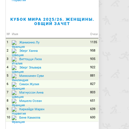
КУБОК МИРА 2025/26. ЖЕНЩИНЫ.
ОБЩИЙ ЗАЧЕТ
№
Имя
Очки
1
1135
Жанмонно Лу
2
958
Эберг Ханна
3
935
Виттоцци Лиза
4
922
Эберг Эльвира
5
881
Минккинен Суви
6
827
Симон Жулия
7
803
Магнуссон Анна
8
651
Мишело Осеан
9
639
Киркейде Марен
10
600
Бене Камилла