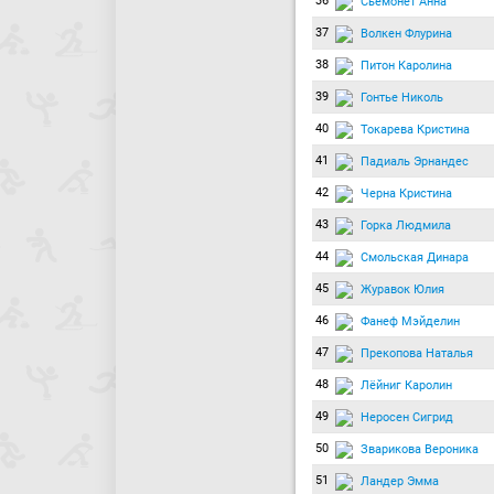
36
Сьемонет Анна
37
Волкен Флурина
38
Питон Каролина
39
Гонтье Николь
40
Токарева Кристина
41
Падиаль Эрнандес
42
Черна Кристина
43
Горка Людмила
44
Смольская Динара
45
Журавок Юлия
46
Фанеф Мэйделин
47
Прекопова Наталья
48
Лёйниг Каролин
49
Неросен Сигрид
50
Зварикова Вероника
51
Ландер Эмма