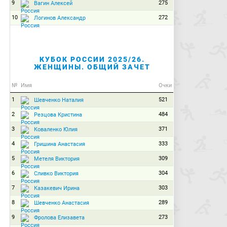
9
275
Вагин Алексей
10
272
Логинов Александр
КУБОК РОССИИ 2025/26.
ЖЕНЩИНЫ. ОБЩИЙ ЗАЧЕТ
№
Имя
Очки
1
521
Шевченко Наталия
2
484
Резцова Кристина
3
371
Коваленко Юлия
4
333
Гришина Анастасия
5
309
Метеля Виктория
6
304
Сливко Виктория
7
303
Казакевич Ирина
8
289
Шевченко Анастасия
9
273
Фролова Елизавета