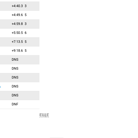
+4:40.3
3
83
0
0
Смольская Динара
+4:49.6
5
84
0
0
Тисеева Снежана
+4:59.8
3
85
0
0
Томингас Туули
+5:50.5
6
86
0
0
Фанеф Мэйделин
+7:13.5
5
87
0
0
Хайнрих Мари
+9:18.6
5
88
0
0
Хартвегер Фабьен
DNS
89
0
0
Хван Хе Сук
DNS
90
0
0
Хойниш Патриция
DNS
91
0
0
Черна Кристина
DNS
92
0
0
а
Чжан Чжаохань
DNS
93
0
0
Юнг Юми
DNF
94
0
0
Юнгблют Эрин
ЕЩЕ