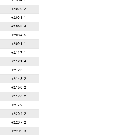
+1:58.4
2
36
5
5
Сьемонет Анна
+2:02.0
2
37
4
4
Волкен Флурина
+2:03.1
1
38
3
3
Питон Каролина
+2:06.8
4
39
2
2
Гонтье Николь
+2:08.4
5
40
1
1
Токарева Кристина
+2:09.1
1
41
0
0
Белкина Надежда
+2:11.7
1
42
0
0
Благоева Бетина
+2:12.1
4
43
0
0
Боровчанин Снежана
+2:12.3
1
44
0
0
Ван Сюэлань
+2:14.3
2
45
0
0
Вилухина Ольга
+2:15.0
2
46
0
0
Виткунайте Котрина
+2:17.6
2
47
0
0
Гаспарин Элиза
+2:17.9
1
48
0
0
Горка Людмила
+2:20.4
2
49
0
0
Горчикова Андреа
+2:20.7
2
50
0
0
Дрейсигакер Анна
+2:20.9
3
51
0
0
Дрейсигакер Эмили