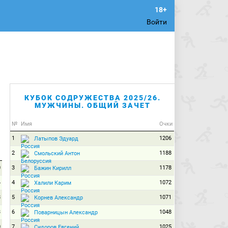
Войти
КУБОК СОДРУЖЕСТВА 2025/26.
МУЖЧИНЫ. ОБЩИЙ ЗАЧЕТ
№
Имя
Очки
1
1206
Латыпов Эдуард
2
1188
Смольский Антон
0
3
1178
Бажин Кирилл
4
4
1072
Халили Карим
8
5
1071
Корнев Александр
3
6
1048
Поварницын Александр
0
7
1025
Сидоров Евгений