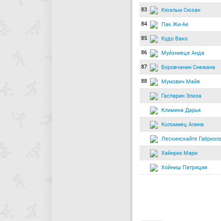
83
Кюэльм Сюзан
84
Пак Жи-Ае
85
Кудо Вако
86
Муйзниеце Анда
87
Боровчанин Снежана
88
Мумович Майя
Гаспарин Элиза
Климина Дарья
Коломиец Алина
Лескинскайте Габриэл
Хайнрих Мари
Хойниш Патриция