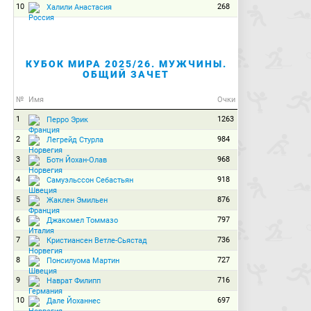
10
268
Халили Анастасия
КУБОК МИРА 2025/26. МУЖЧИНЫ.
ОБЩИЙ ЗАЧЕТ
№
Имя
Очки
1
1263
Перро Эрик
2
984
Легрейд Стурла
3
968
Ботн Йохан-Олав
4
918
Самуэльссон Себастьян
5
876
Жаклен Эмильен
6
797
Джакомел Томмазо
7
736
Кристиансен Ветле-Сьястад
8
727
Понсилуома Мартин
9
716
Наврат Филипп
10
697
Дале Йоханнес