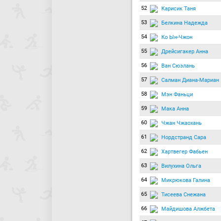
52
Карисик Таня
53
Белкина Надежда
54
Ко Ын-Чжон
55
Дрейсигакер Анна
56
Ван Сюэлань
57
Салман Диана-Мариан
58
Мэн Фаньци
59
Мака Анна
60
Чжан Чжаохань
61
Нордстранд Сара
62
Хартвегер Фабьен
63
Вилухина Ольга
64
Микрюкова Галина
65
Тисеева Снежана
66
Майдишова Алжбета