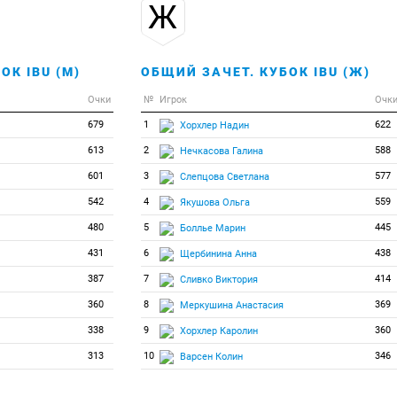
Ж
ОК IBU (М)
ОБЩИЙ ЗАЧЕТ. КУБОК IBU (Ж)
Очки
№
Игрок
Очк
679
1
622
Хорхлер Надин
613
2
588
Нечкасова Галина
601
3
577
Слепцова Светлана
542
4
559
Якушова Ольга
480
5
445
Боллье Марин
431
6
438
Щербинина Анна
387
7
414
Сливко Виктория
360
8
369
Меркушина Анастасия
338
9
360
Хорхлер Каролин
313
10
346
Варсен Колин