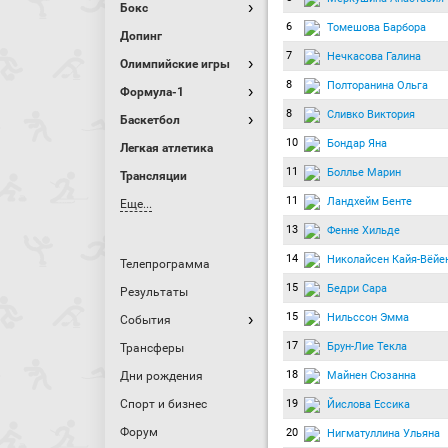
Бокс
6
Томешова Барбора
Допинг
7
Нечкасова Галина
Олимпийские игры
8
Полторанина Ольга
Формула-1
8
Сливко Виктория
Баскетбол
10
Бондар Яна
Легкая атлетика
11
Боллье Марин
Трансляции
11
Ландхейм Бенте
Еще...
13
Фенне Хильде
14
Николайсен Кайя-Вёйе
Телепрограмма
15
Бедри Сара
Результаты
15
Нильссон Эмма
События
17
Брун-Лие Текла
Трансферы
18
Майнен Сюзанна
Дни рождения
Спорт и бизнес
19
Йислова Ессика
Форум
20
Нигматуллина Ульяна