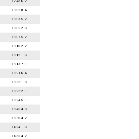
+2:48.6
2
67
0
0
Маеда Сари
+3:02.8
4
68
0
0
Майдишова Алжбета
+3:03.5
2
69
0
0
Мака Анна
+3:05.2
3
70
0
0
Меер-Руж Ладина
+3:07.5
2
71
0
0
Микрюкова Галина
+3:10.2
2
72
0
0
Минккинен Суви
+3:12.1
3
73
0
0
Муйзниеце Анда
+3:13.7
1
74
0
0
Мумович Майя
+3:21.6
4
75
0
0
Мэн Фаньци
+3:22.1
3
76
0
0
Неросен Сигрид
+3:22.2
1
77
0
0
Нордстранд Сара
+3:24.5
1
78
0
0
Падиаль Эрнандес
+3:46.4
3
79
0
0
Пак Жи-Ае
+3:50.4
2
80
0
0
Прекопова Наталья
+4:24.1
3
81
0
0
Салман Диана-Мариан
+4:36.4
2
82
0
0
Силтакорпи Аннукка