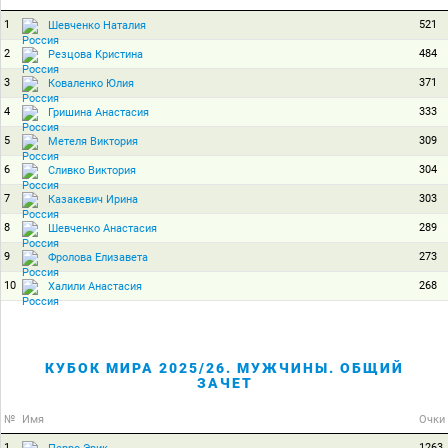
1
521
Шевченко Наталия
2
484
Резцова Кристина
3
371
Коваленко Юлия
4
333
Гришина Анастасия
5
309
Метеля Виктория
6
304
Сливко Виктория
7
303
Казакевич Ирина
8
289
Шевченко Анастасия
9
273
Фролова Елизавета
10
268
Халили Анастасия
КУБОК МИРА 2025/26. МУЖЧИНЫ. ОБЩИЙ
ЗАЧЕТ
№
Имя
Очки
1
1263