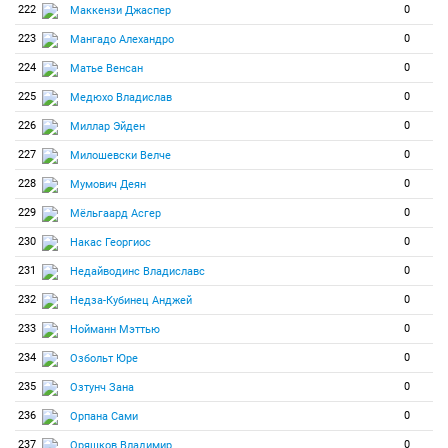
222
0
Маккензи Джаспер
223
0
Мангадо Алехандро
224
0
Матье Венсан
225
0
Медюхо Владислав
226
0
Миллар Эйден
227
0
Милошевски Велче
228
0
Мумович Деян
229
0
Мёльгаард Асгер
230
0
Накас Георгиос
231
0
Недайводинс Владиславс
232
0
Недза-Кубинец Анджей
233
0
Нойманн Мэттью
234
0
Озбольт Юре
235
0
Озтунч Зана
236
0
Орпана Сами
237
0
Оряшков Владимир