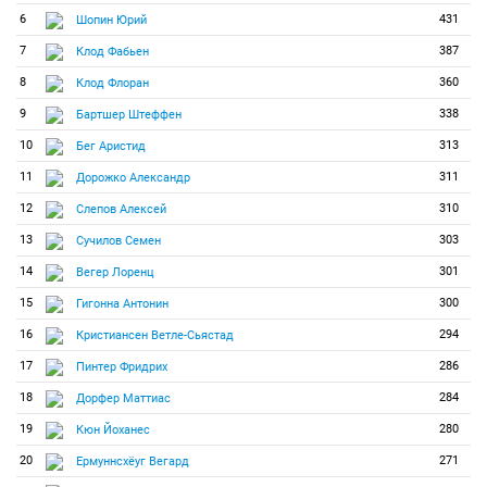
6
431
Шопин Юрий
7
387
Клод Фабьен
8
360
Клод Флоран
9
338
Бартшер Штеффен
10
313
Бег Аристид
11
311
Дорожко Александр
12
310
Слепов Алексей
13
303
Сучилов Семен
14
301
Вегер Лоренц
15
300
Гигонна Антонин
16
294
Кристиансен Ветле-Сьястад
17
286
Пинтер Фридрих
18
284
Дорфер Маттиас
19
280
Кюн Йоханес
20
271
Ермуннсхёуг Вегард