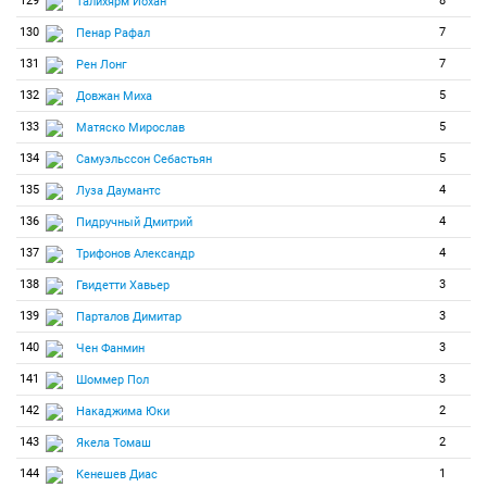
129
8
Талихярм Йохан
130
7
Пенар Рафал
131
7
Рен Лонг
132
5
Довжан Миха
133
5
Матяско Мирослав
134
5
Самуэльссон Себастьян
135
4
Луза Даумантс
136
4
Пидручный Дмитрий
137
4
Трифонов Александр
138
3
Гвидетти Хавьер
139
3
Парталов Димитар
140
3
Чен Фанмин
141
3
Шоммер Пол
142
2
Накаджима Юки
143
2
Якела Томаш
144
1
Кенешев Диас