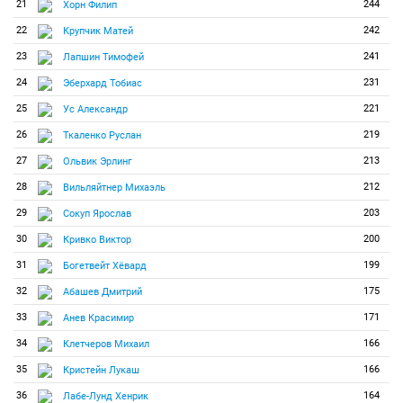
21
244
Хорн Филип
22
242
Крупчик Матей
23
241
Лапшин Тимофей
24
231
Эберхард Тобиас
25
221
Ус Александр
26
219
Ткаленко Руслан
27
213
Ольвик Эрлинг
28
212
Вильляйтнер Михаэль
29
203
Сокуп Ярослав
30
200
Кривко Виктор
31
199
Богетвейт Хёвард
32
175
Абашев Дмитрий
33
171
Анев Красимир
34
166
Клетчеров Михаил
35
166
Кристейн Лукаш
36
164
Лабе-Лунд Хенрик