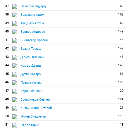
37
162
Латыпов Эдуард
38
152
Вацлавик Адам
39
152
Тищенко Артем
40
149
Вернес Андреас
41
144
Бьёнтегор Эрленн
42
142
Вожик Томаш
43
141
Дюмон Клеман
44
140
Комац Давид
45
131
Дутто Пьетро
46
130
Прыма Артем
47
129
Хёрль Фабиан
48
124
Бочарников Сергей
49
121
Кильчицкий Виталий
50
119
Илиев Владимир
51
118
Лядов Юрий