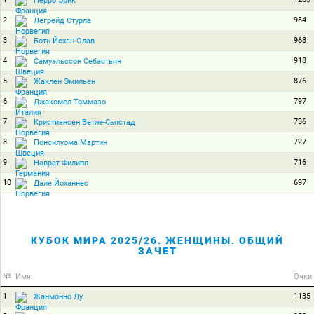
Перро Эрик
2
984
Легрейд Стурла
3
968
Ботн Йохан-Олав
4
918
Самуэльссон Себастьян
5
876
Жаклен Эмильен
6
797
Джакомел Томмазо
7
736
Кристиансен Ветле-Сьястад
8
727
Понсилуома Мартин
9
716
Наврат Филипп
10
697
Дале Йоханнес
КУБОК МИРА 2025/26. ЖЕНЩИНЫ. ОБЩИЙ
ЗАЧЕТ
№
Имя
Очки
1
1135
Жанмонно Лу