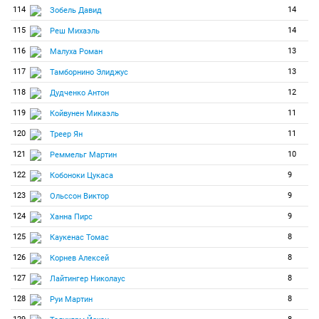
114
14
Зобель Давид
115
14
Реш Михаэль
116
13
Малуха Роман
117
13
Тамборнино Элиджус
118
12
Дудченко Антон
119
11
Койвунен Микаэль
120
11
Треер Ян
121
10
Реммельг Мартин
122
9
Кобоноки Цукаса
123
9
Ольссон Виктор
124
9
Ханна Пирс
125
8
Каукенас Томас
126
8
Корнев Алексей
127
8
Лайтингер Николаус
128
8
Руи Мартин