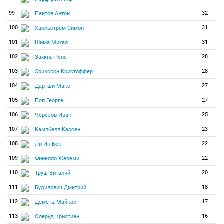
99
32
Пантов Антон
100
31
Халльстрём Симон
101
31
Шима Михал
102
28
Захкна Рене
103
28
Эрикссон Кристоффер
104
27
Дартши Макс
105
27
Поп Георге
106
25
Черезов Иван
107
23
Кэмпбелл Кэрсен
108
22
Ли Ин-Бок
109
22
Финелло Жереми
110
20
Труш Виталий
111
18
Будилович Дмитрий
112
17
Деметц Майкол
113
16
Олеруд Кристиан