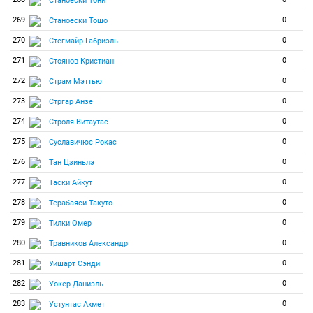
Станоески Тони
269
0
Станоески Тошо
270
0
Стегмайр Габриэль
271
0
Стоянов Кристиан
272
0
Страм Мэттью
273
0
Стргар Анзе
274
0
Строля Витаутас
275
0
Суславичюс Рокас
276
0
Тан Цзиньлэ
277
0
Таски Айкут
278
0
Терабаяси Такуто
279
0
Тилки Омер
280
0
Травников Александр
281
0
Уишарт Сэнди
282
0
Уокер Даниэль
283
0
Устунтас Ахмет