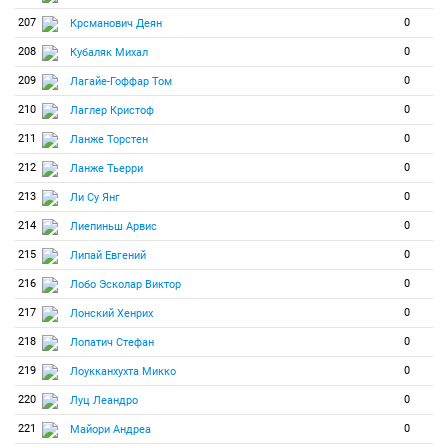
207
0
Крсманович Деян
208
0
Кубаляк Михал
209
0
Лагайе-Гоффар Том
210
0
Лаглер Кристоф
211
0
Ланже Торстен
212
0
Ланже Тьерри
213
0
Ли Су Янг
214
0
Лиепиньш Арвис
215
0
Липай Евгений
216
0
Лобо Эсколар Виктор
217
0
Лонский Хенрих
218
0
Лопатич Стефан
219
0
Лоукканхухта Микко
220
0
Луц Леандро
221
0
Майори Андреа