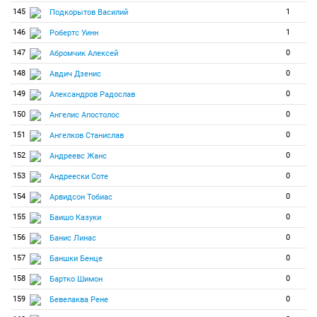
145
1
Подкорытов Василий
146
1
Робертс Уинн
147
0
Абромчик Алексей
148
0
Авдич Дзенис
149
0
Александров Радослав
150
0
Ангелис Апостолос
151
0
Ангелков Станислав
152
0
Андреевс Жанс
153
0
Андреески Соте
154
0
Арвидсон Тобиас
155
0
Баишо Казуки
156
0
Банис Линас
157
0
Баншки Бенце
158
0
Бартко Шимон
159
0
Бевелаква Рене