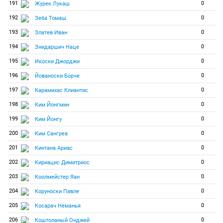
191
0
Журек Лукаш
192
0
Зеба Томаш
193
0
Златев Иван
194
0
Знидаршич Наце
195
0
Икоски Джорджи
196
0
Йованоски Борче
197
0
Карамихас Клиантис
198
0
Ким Йонгмин
199
0
Ким Йонгу
200
0
Ким Сангреа
201
0
Кинтана Ариас
202
0
Кириацис Димитриос
203
0
Коолмейстер Яан
204
0
Коруноски Павле
205
0
Косарач Неманья
206
0
Коштоланый Онджей