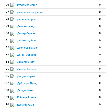
176
0
Гулдемир Сейит
177
0
Дамьяновски Дарко
178
0
Данила Марьян
179
0
Декснис Ингус
180
0
Демир Серкан
181
0
Демков Дейвид
182
0
Джонсон Патрик
183
0
Дзини Саверио
184
0
Диксон Скотт
185
0
Дитрих Северин
186
0
Додди Мирко
187
0
Дубалари Ливиу
188
0
Дюпуи Алекс
189
0
Елётнов Роман
190
0
Еремин Роман