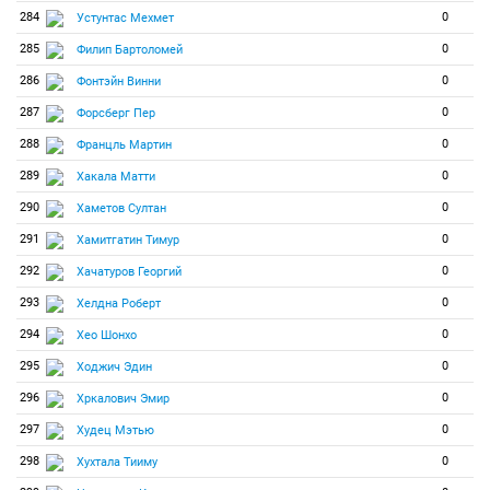
284
0
Устунтас Мехмет
285
0
Филип Бартоломей
286
0
Фонтэйн Винни
287
0
Форсберг Пер
288
0
Францль Мартин
289
0
Хакала Матти
290
0
Хаметов Султан
291
0
Хамитгатин Тимур
292
0
Хачатуров Георгий
293
0
Хелдна Роберт
294
0
Хео Шонхо
295
0
Ходжич Эдин
296
0
Хркалович Эмир
297
0
Худец Мэтью
298
0
Хухтала Тииму