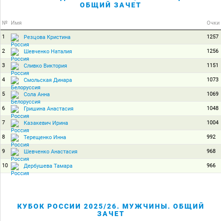
ОБЩИЙ ЗАЧЕТ
№
Имя
Очки
1
1257
Резцова Кристина
2
1256
Шевченко Наталия
3
1151
Сливко Виктория
4
1073
Смольская Динара
5
1069
Сола Анна
6
1048
Гришина Анастасия
7
1004
Казакевич Ирина
8
992
Терещенко Инна
9
968
Шевченко Анастасия
10
966
Дербушева Тамара
КУБОК РОССИИ 2025/26. МУЖЧИНЫ. ОБЩИЙ
ЗАЧЕТ