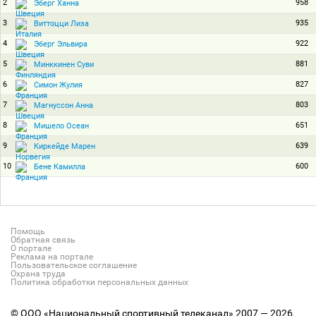
2
958
Эберг Ханна
3
935
Виттоцци Лиза
4
922
Эберг Эльвира
5
881
Минккинен Суви
6
827
Симон Жулия
7
803
Магнуссон Анна
8
651
Мишело Осеан
9
639
Киркейде Марен
10
600
Бене Камилла
Помощь
Обратная связь
О портале
Реклама на портале
Пользовательское соглашение
Охрана труда
Политика обработки персональных данных
© ООО «Национальный спортивный телеканал» 2007 — 2026.