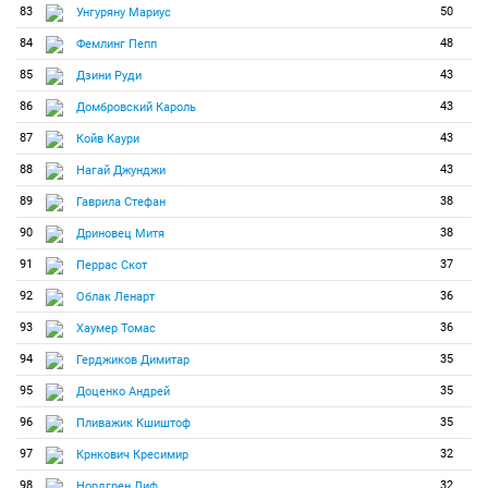
83
50
Унгуряну Мариус
84
48
Фемлинг Пепп
85
43
Дзини Руди
86
43
Домбровский Кароль
87
43
Койв Каури
88
43
Нагай Джунджи
89
38
Гаврила Стефан
90
38
Дриновец Митя
91
37
Перрас Скот
92
36
Облак Ленарт
93
36
Хаумер Томас
94
35
Герджиков Димитар
95
35
Доценко Андрей
96
35
Пливажик Кшиштоф
97
32
Крнкович Кресимир
98
32
Нордгрен Лиф