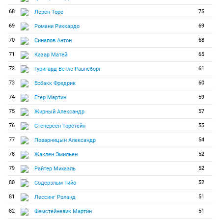
68
75
Лерен Торе
69
69
Романи Риккардо
70
68
Синапов Антон
71
65
Казар Матей
72
61
Гуригард Ветле-Равнсборг
73
60
Есбакк Фредрик
74
59
Егер Мартин
75
57
Жирный Александр
76
55
Стенерсен Торстейн
77
54
Поварницын Александр
78
52
Жаклен Эмильен
79
52
Райтер Михаэль
80
52
Содерэльм Тийо
81
51
Лессинг Роланд
82
51
Фемстейневик Мартин