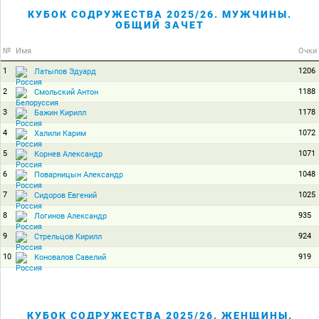
КУБОК СОДРУЖЕСТВА 2025/26. МУЖЧИНЫ.
ОБЩИЙ ЗАЧЕТ
№
Имя
Очки
1
1206
Латыпов Эдуард
2
1188
Смольский Антон
3
1178
Бажин Кирилл
4
1072
Халили Карим
5
1071
Корнев Александр
6
1048
Поварницын Александр
7
1025
Сидоров Евгений
8
935
Логинов Александр
9
924
Стрельцов Кирилл
10
919
Коновалов Савелий
КУБОК СОДРУЖЕСТВА 2025/26. ЖЕНЩИНЫ.