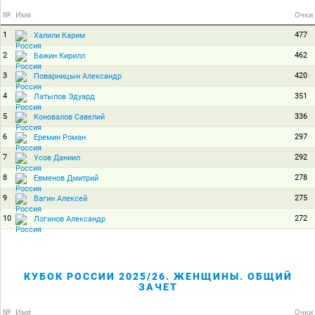
№
Имя
Очки
1
477
Халили Карим
2
462
Бажин Кирилл
3
420
Поварницын Александр
4
351
Латыпов Эдуард
5
336
Коновалов Савелий
6
297
Еремин Роман
7
292
Усов Даниил
8
278
Евменов Дмитрий
9
275
Вагин Алексей
10
272
Логинов Александр
КУБОК РОССИИ 2025/26. ЖЕНЩИНЫ. ОБЩИЙ
ЗАЧЕТ
№
Имя
Очки