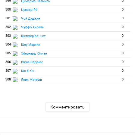
299
0
Цимерман Камиль
300
0
Цунода Рё
301
0
Чой Дуджин
302
0
Чуффо Аксель
303
0
Шепфер Кеннет
304
0
Шоу Мартин
305
0
Эберхард Юлиан
306
0
Юкна Сарунас
307
0
Юн Е-Юк
308
0
Яник Матеуш
Комментировать