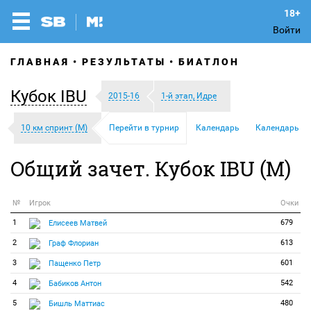
Войти
ГЛАВНАЯ
РЕЗУЛЬТАТЫ
БИАТЛОН
Кубок IBU
2015-16
1-й этап, Идре
10 км спринт (М)
Перейти в турнир
Календарь
Календарь
Общий зачет. Кубок IBU (М)
№
Игрок
Очки
1
679
Елисеев Матвей
2
613
Граф Флориан
3
601
Пащенко Петр
4
542
Бабиков Антон
5
480
Бишль Маттиас