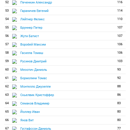
52
116
Печенкин Александр
53
114
Гараничев Евгений
54
110
Ляйтнер Феликс
55
107
Бруннер Петер
56
107
Жути Батист
57
106
Воробей Максим
58
106
Гасилла Томаш
59
103
Русинов Дмитрий
60
93
Мезотич Даниэль
61
92
Бормолини Томас
62
88
Монтелло Джузеппе
63
86
Скьелвик Кристоффер
64
83
Семаков Владимир
65
80
Йоллер Иван
66
80
Янов Вит
67
77
Густафссон Даниэль