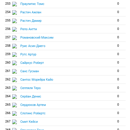
253
0
Праулитис Томс
254
0
Растич Ажлан
255
0
Растич Дамир
256
0
Репо Антти
257
0
Романовский Максим
258
0
Руис Асин Диего
259
0
Рутс Артур
260
0
Сайркус Роберт
261
0
Санс Гусман
262
0
Сантос Морейра Кайо
263
0
Сеппяля Теро
264
0
Сербан Денис
265
0
Сердюков Артем
266
0
Слотинс Робертс
267
0
Смит Кейси
268
0