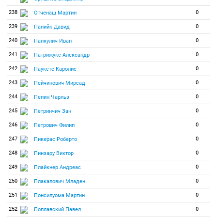
238
0
Отченаш Мартин
239
0
Панийк Давид
240
0
Панкулич Иван
241
0
Патрижукс Александр
242
0
Пауксте Каролис
243
0
Пейчинович Мирсад
244
0
Пепин Чарльз
245
0
Петринчич Зан
246
0
Петрович Филип
247
0
Пикерас Роберто
248
0
Пинзару Виктор
249
0
Плайкнер Андреас
250
0
Плакалович Младен
251
0
Понсилуома Мартин
252
0
Поплавский Павел