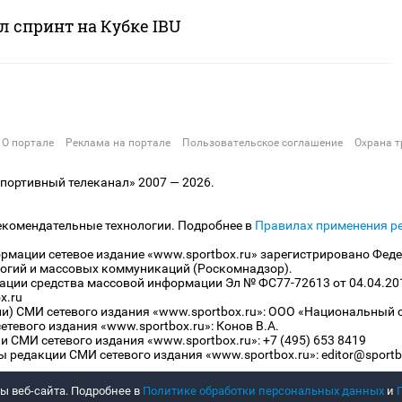
л спринт на Кубке IBU
О портале
Реклама на портале
Пользовательское соглашение
Охрана т
ортивный телеканал» 2007 — 2026.
екомендательные технологии. Подробнее в
Правилах применения р
рмации сетевое издание «www.sportbox.ru» зарегистрировано Феде
огий и массовых коммуникаций (Роскомнадзор).
рации средства массовой информации Эл № ФС77-72613 от 04.04.20
x.ru
ли) СМИ сетевого издания «www.sportbox.ru»: ООО «Национальный 
тевого издания «www.sportbox.ru»: Конов В.А.
 СМИ сетевого издания «www.sportbox.ru»: +7 (495) 653 8419
 редакции СМИ сетевого издания «www.sportbox.ru»: editor@sportb
ы веб-сайта. Подробнее в
Политике обработки персональных данных
и