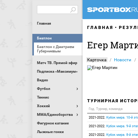
Главная
ГЛАВНАЯ
РЕЗУЛ
Биатлон
Егер Март
Биатлон с Дмитрием
Губерниевым
Карточка
Новости
Матч ТВ. Прямой эфир
Подписка «Максимум»
Видео
Футбол
Теннис
ТУРНИРНАЯ ИСТОР
Хоккей
Год. Турнир, команда
MMA/Единоборства
2021-2022.
Кубок мира. 10-й эт
Фигурное катание
2021-2022.
Кубок мира. 9-й эта
Лыжные гонки
2021-2022.
Кубок мира. 8-й эта