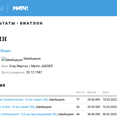
ЬТАТЫ
БИАТЛОН
ин
Видео
Швейцария
Имя:
Егер Мартин
/ Martin JAEGER
Дата рождения:
20.12.1987
ИЯ
Место
Время
Дата
ап, Холменколлен. 10 км спринт (М)
, Швейцария
77
29:26.800
18.03.2022
п, Отепя. 10 км спринт (М)
, Швейцария
54
24:35.600
10.03.2022
п, Контиолахти. 12,5 км преследование (М)
, Швейцария
44
36:46.000
06.03.2022