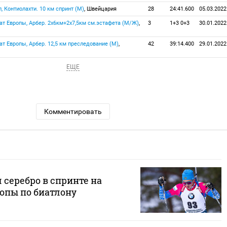
п, Контиолахти. 10 км спринт (М)
, Швейцария
28
24:41.600
05.03.2022
ат Европы, Арбер. 2х6км+2х7,5км см.эстафета (М/Ж)
,
3
1+3 0+3
30.01.2022
ат Европы, Арбер. 12,5 км преследование (М)
,
42
39:14.400
29.01.2022
ЕЩЕ
Комментировать
 серебро в спринте на
опы по биатлону