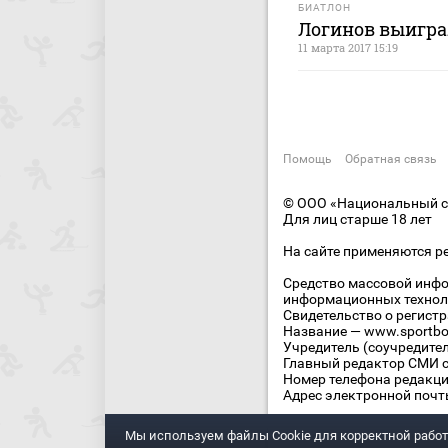
БИАТЛОН
Логинов выигра
11 марта 2017 15:19
Помощь
Обратная связь
© ООО «Национальный сп
Для лиц старше 18 лет
На сайте применяются р
Средство массовой инфо
информационных технол
Свидетельство о регист
Название — www.sportbo
Учредитель (соучредите
Главный редактор СМИ се
Номер телефона редакции
Адрес электронной почты
Мы используем файлы Сookie для корректной работ