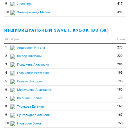
9
417
Лиен Ида
10
396
Хаммершмидт Марен
ИНДИВИДУАЛЬНЫЙ ЗАЧЕТ. КУБОК IBU (Ж)
№
Игрок
Очки
1
273
Андерссон Ингела
2
229
Шерер Штефани
3
206
Поршнева Анастасия
4
199
Глазырина Екатерина
5
196
Сливко Виктория
6
180
Меркушина Анастасия
7
179
Шевнина Полина
8
168
Турикова Евгения
9
167
Рунгальдьер Алексия
10
158
Нильссон Эмма