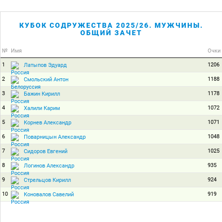
КУБОК СОДРУЖЕСТВА 2025/26. МУЖЧИНЫ.
ОБЩИЙ ЗАЧЕТ
№
Имя
Очки
1
1206
Латыпов Эдуард
2
1188
Смольский Антон
3
1178
Бажин Кирилл
4
1072
Халили Карим
5
1071
Корнев Александр
6
1048
Поварницын Александр
7
1025
Сидоров Евгений
8
935
Логинов Александр
9
924
Стрельцов Кирилл
10
919
Коновалов Савелий