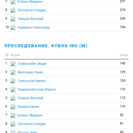
7
277
Есбакк Фредрик
8
274
Петтерсен Синдре
9
243
Томшин Василий
10
194
Андерсен Александр
ПРЕСЛЕДОВАНИЕ. КУБОК IBU (М)
№
Игрок
Очки
1
143
Стрёмсхейм Эндре
2
129
Фратцшер Лукас
3
124
Стрельцов Кирилл
4
116
Перрила-Боттоне Мартен
5
113
Томшин Василий
6
110
Халили Карим
7
92
Есбакк Фредрик
8
91
Петтерсен Синдре
9
90
Лессер Эрик