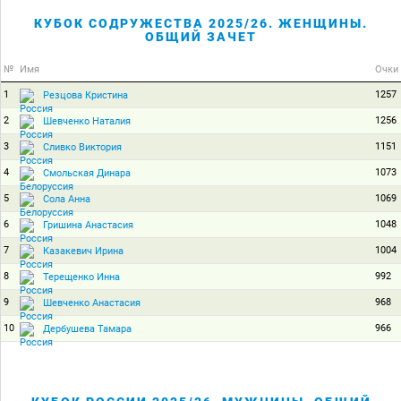
КУБОК СОДРУЖЕСТВА 2025/26. ЖЕНЩИНЫ.
ОБЩИЙ ЗАЧЕТ
№
Имя
Очки
1
1257
Резцова Кристина
2
1256
Шевченко Наталия
3
1151
Сливко Виктория
4
1073
Смольская Динара
5
1069
Сола Анна
6
1048
Гришина Анастасия
7
1004
Казакевич Ирина
8
992
Терещенко Инна
9
968
Шевченко Анастасия
10
966
Дербушева Тамара