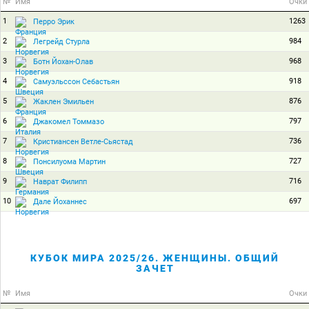
№
Имя
Очки
1
1263
Перро Эрик
2
984
Легрейд Стурла
3
968
Ботн Йохан-Олав
4
918
Самуэльссон Себастьян
5
876
Жаклен Эмильен
6
797
Джакомел Томмазо
7
736
Кристиансен Ветле-Сьястад
8
727
Понсилуома Мартин
9
716
Наврат Филипп
10
697
Дале Йоханнес
КУБОК МИРА 2025/26. ЖЕНЩИНЫ. ОБЩИЙ
ЗАЧЕТ
№
Имя
Очки