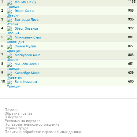
1
1135
Жанмонно Лу
2
958
Эберг Ханна
3
935
Виттоцци Лиза
4
922
Эберг Эльвира
5
881
Минккинен Суви
6
827
Симон Жулия
7
803
Магнуссон Анна
8
651
Мишело Осеан
9
639
Киркейде Марен
10
600
Бене Камилла
Помощь
Обратная связь
О портале
Реклама на портале
Пользовательское соглашение
Охрана труда
Политика обработки персональных данных