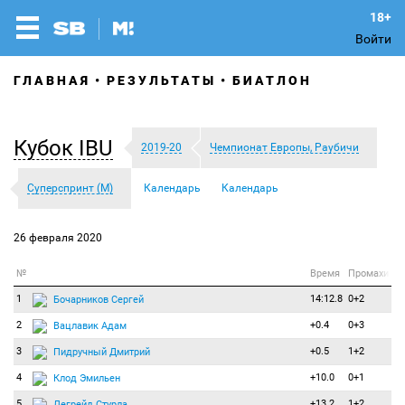
Войти
ГЛАВНАЯ
РЕЗУЛЬТАТЫ
БИАТЛОН
Кубок IBU
2019-20
Чемпионат Европы, Раубичи
Суперспринт (М)
Календарь
Календарь
26 февраля 2020
№
Время
Промахи
1
14:12.8
0+2
Бочарников Сергей
2
+0.4
0+3
Вацлавик Адам
3
+0.5
1+2
Пидручный Дмитрий
4
+10.0
0+1
Клод Эмильен
5
+13.2
1+2
Легрейд Стурла