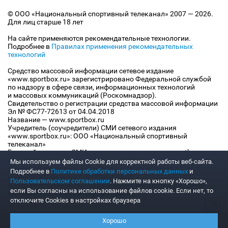
© ООО «Национальный спортивный телеканал» 2007 — 2026.
Для лиц старше 18 лет
На сайте применяются рекомендательные технологии.
Подробнее в
Правилах применения рекомендательных
технологий
Средство массовой информации сетевое издание
«www.sportbox.ru» зарегистрировано Федеральной службой
по надзору в сфере связи, информационных технологий
и массовых коммуникаций (Роскомнадзор).
Свидетельство о регистрации средства массовой информации
Эл № ФС77-72613 от 04.04.2018
Название — www.sportbox.ru
Учредитель (соучредители) СМИ сетевого издания
«www.sportbox.ru»: ООО «Национальный спортивный
телеканал»
Главный редактор СМИ сетевого издания «www.sportbox.ru»:
Конов В.А.
Мы используем файлы Сookie для корректной работы веб-сайта.
Номер телефона редакции СМИ сетевого издания
Подробнее в
Политике обработки персональных данных
и
«www.sportbox.ru»: +7 (495) 653 8419
Пользовательском соглашении
. Нажмите на кнопку «Хорошо»,
Адрес электронной почты редакции СМИ сетевого издания
если Вы согласны на использование файлов cookie. Если нет, то
«www.sportbox.ru»: editor@sportbox.ru
отключите Cookies в настройках браузера
Хорошо