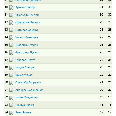
10
31
31
Кривко Виктор
11
30
30
Смольский Антон
12
29
29
Стрельцов Кирилл
13
28
28
Латыпов Эдуард
14
27
27
Хорниг Витеслав
15
26
26
Ткаленко Руслан
16
25
25
Фратцшер Лукас
17
24
24
Стрелов Юстус
18
23
23
Йорде Синдре
19
22
22
Шима Михал
20
21
21
Стегмайр Габриэль
21
20
20
Андерсен Александр
22
19
19
Илиев Владимир
23
18
18
Прыма Артем
24
17
17
Реес Роман