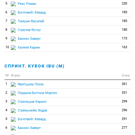
5
230
Реес Роман
6
185
Богетвейт Хёвард
7
185
Томшин Василий
8
180
Стрелов Юстус
9
173
Баккен Зиверт
10
163
Халили Карим
СПРИНТ. КУБОК IBU (М)
№
Игрок
Очки
1
361
Фратцшер Лукас
2
331
Перрила-Боттоне Мартен
3
299
Стрельцов Кирилл
4
296
Стрёмсхейм Эндре
5
291
Богетвейт Хёвард
6
277
Баккен Зиверт