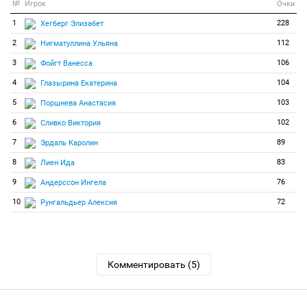
№
Игрок
Очки
1
228
Хегберг Элизабет
2
112
Нигматуллина Ульяна
3
106
Фойгт Ванесса
4
104
Глазырина Екатерина
5
103
Поршнева Анастасия
6
102
Сливко Виктория
7
89
Эрдаль Каролин
8
83
Лиен Ида
9
76
Андерссон Ингела
10
72
Рунгальдьер Алексия
Комментировать (5)