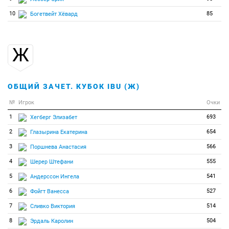
10
85
Богетвейт Хёвард
Ж
ОБЩИЙ ЗАЧЕТ. КУБОК IBU (Ж)
№
Игрок
Очки
1
693
Хегберг Элизабет
2
654
Глазырина Екатерина
3
566
Поршнева Анастасия
4
555
Шерер Штефани
5
541
Андерссон Ингела
6
527
Фойгт Ванесса
7
514
Сливко Виктория
8
504
Эрдаль Каролин