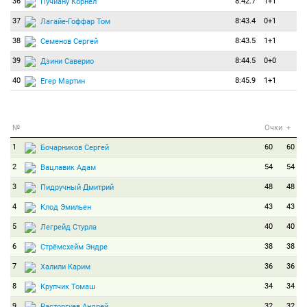
36
8:42.7
1+1
Пучиану Корнел
37
8:43.4
0+1
Лагайе-Гоффар Том
38
8:43.5
1+1
Семенов Сергей
39
8:44.5
0+0
Дзини Саверио
40
8:45.9
1+1
Егер Мартин
№
Очки
+
1
60
60
Бочарников Сергей
2
54
54
Вацлавик Адам
3
48
48
Пидручный Дмитрий
4
43
43
Клод Эмильен
5
40
40
Легрейд Стурла
6
38
38
Стрёмсхейм Эндре
7
36
36
Халили Карим
8
34
34
Крупчик Томаш
9
32
32
Расторгуев Андрей