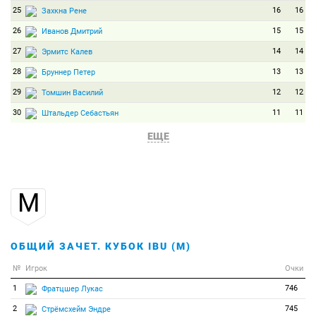
25
16
16
Захкна Рене
26
15
15
Иванов Дмитрий
27
14
14
Эрмитс Калев
28
13
13
Бруннер Петер
29
12
12
Томшин Василий
30
11
11
Штальдер Себастьян
31
10
10
Буркхалтер Йошка
ЕЩЕ
32
9
9
Баккен Зиверт
33
8
8
Елисеев Матвей
М
34
7
7
Ляйтинен Хейкки
35
6
6
Дудченко Антон
36
5
5
Пучиану Корнел
ОБЩИЙ ЗАЧЕТ. КУБОК IBU (М)
37
4
4
Лагайе-Гоффар Том
№
Игрок
Очки
38
3
3
Семенов Сергей
1
746
Фратцшер Лукас
39
2
2
Дзини Саверио
2
745
Стрёмсхейм Эндре