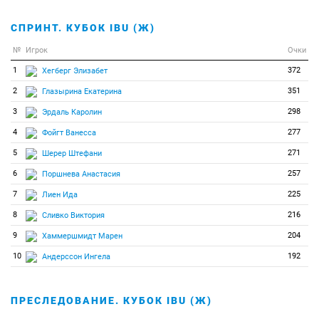
СПРИНТ. КУБОК IBU (Ж)
№
Игрок
Очки
1
372
Хегберг Элизабет
2
351
Глазырина Екатерина
3
298
Эрдаль Каролин
4
277
Фойгт Ванесса
5
271
Шерер Штефани
6
257
Поршнева Анастасия
7
225
Лиен Ида
8
216
Сливко Виктория
9
204
Хаммершмидт Марен
10
192
Андерссон Ингела
ПРЕСЛЕДОВАНИЕ. КУБОК IBU (Ж)