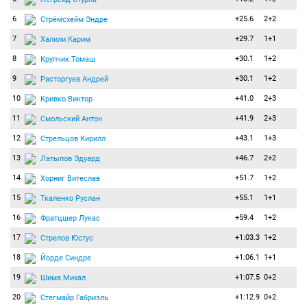
6
+25.6
2+2
Стрёмсхейм Эндре
7
+29.7
1+1
Халили Карим
8
+30.1
1+2
Крупчик Томаш
9
+30.1
1+2
Расторгуев Андрей
10
+41.0
2+3
Кривко Виктор
11
+41.9
2+3
Смольский Антон
12
+43.1
1+3
Стрельцов Кирилл
13
+46.7
2+2
Латыпов Эдуард
14
+51.7
1+2
Хорниг Витеслав
15
+55.1
1+1
Ткаленко Руслан
16
+59.4
1+2
Фратцшер Лукас
17
+1:03.3
1+2
Стрелов Юстус
18
+1:06.1
1+1
Йорде Синдре
19
+1:07.5
0+2
Шима Михал
20
+1:12.9
0+2
Стегмайр Габриэль