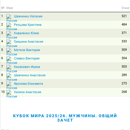
№
Имя
Очки
1
521
Шевченко Наталия
2
484
Резцова Кристина
3
371
Коваленко Юлия
4
333
Гришина Анастасия
5
309
Метеля Виктория
6
304
Сливко Виктория
7
303
Казакевич Ирина
8
289
Шевченко Анастасия
9
273
Фролова Елизавета
10
268
Халили Анастасия
КУБОК МИРА 2025/26. МУЖЧИНЫ. ОБЩИЙ
ЗАЧЕТ