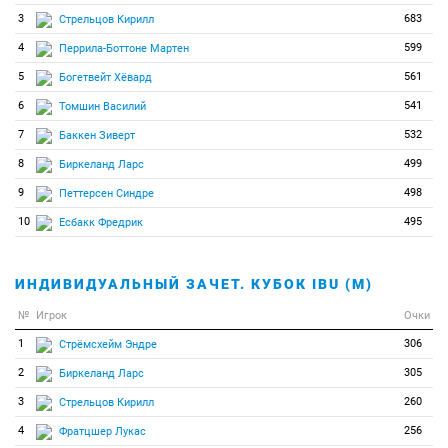
40
1
1
Егер Мартин
3
683
Стрельцов Кирилл
4
599
Перрила-Боттоне Мартен
5
561
Богетвейт Хёвард
6
541
Томшин Василий
7
532
Баккен Зиверт
8
499
Биркеланд Ларс
9
498
Петтерсен Синдре
10
495
Есбакк Фредрик
ИНДИВИДУАЛЬНЫЙ ЗАЧЕТ. КУБОК IBU (М)
№
Игрок
Очки
1
306
Стрёмсхейм Эндре
2
305
Биркеланд Ларс
3
260
Стрельцов Кирилл
4
256
Фратцшер Лукас