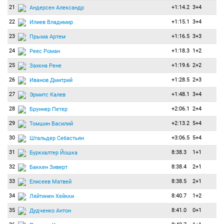
21
+1:14.2
3+4
Андерсен Александр
22
+1:15.1
3+4
Илиев Владимир
23
+1:16.5
3+3
Прыма Артем
24
+1:18.3
1+2
Реес Роман
25
+1:19.6
2+2
Захкна Рене
26
+1:28.5
2+3
Иванов Дмитрий
27
+1:48.1
3+4
Эрмитс Калев
28
+2:06.1
2+4
Бруннер Петер
29
+2:13.2
5+4
Томшин Василий
30
+3:06.5
5+4
Штальдер Себастьян
31
8:38.3
1+1
Буркхалтер Йошка
32
8:38.4
2+1
Баккен Зиверт
33
8:38.5
2+1
Елисеев Матвей
34
8:40.7
1+2
Ляйтинен Хейкки
35
8:41.0
0+1
Дудченко Антон