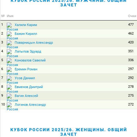
КУБОК РОССИИ 2025/26. МУЖЧИНЫ. ОБЩИЙ
ЗАЧЕТ
№
Имя
Очки
1
477
Халили Карим
2
462
Бажин Кирилл
3
420
Поварницын Александр
4
351
Латыпов Эдуард
5
336
Коновалов Савелий
6
297
Еремин Роман
7
292
Усов Даниил
8
278
Евменов Дмитрий
9
275
Вагин Алексей
10
272
Логинов Александр
КУБОК РОССИИ 2025/26. ЖЕНЩИНЫ. ОБЩИЙ
ЗАЧЕТ