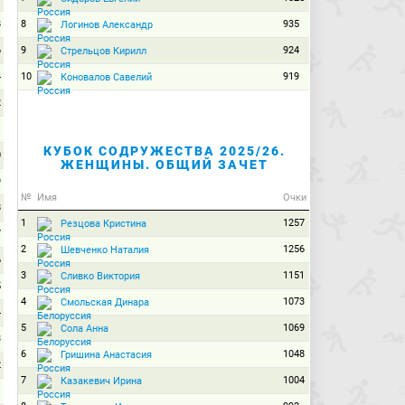
8
8
935
Логинов Александр
6
9
924
Стрельцов Кирилл
4
10
919
Коновалов Савелий
2
1
КУБОК СОДРУЖЕСТВА 2025/26.
0
ЖЕНЩИНЫ. ОБЩИЙ ЗАЧЕТ
9
№
Имя
Очки
8
1
1257
Резцова Кристина
7
2
1256
Шевченко Наталия
6
3
1151
Сливко Виктория
5
4
1073
Смольская Динара
4
5
1069
Сола Анна
3
6
1048
Гришина Анастасия
2
7
1004
Казакевич Ирина
1