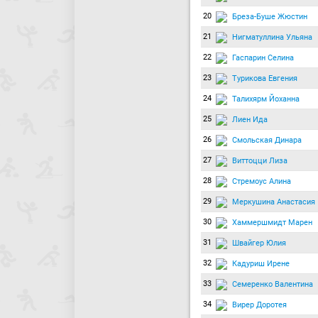
20
Бреза-Буше Жюстин
21
Нигматуллина Ульяна
22
Гаспарин Селина
23
Турикова Евгения
24
Талихярм Йоханна
25
Лиен Ида
26
Смольская Динара
27
Виттоцци Лиза
28
Стремоус Алина
29
Меркушина Анастасия
30
Хаммершмидт Марен
31
Швайгер Юлия
32
Кадуриш Ирене
33
Семеренко Валентина
34
Вирер Доротея