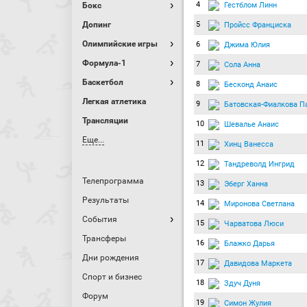
4
Гестблом Линн
Бокс
Допинг
5
Пройсс Франциска
Олимпийские игры
6
Джима Юлия
Формула-1
7
Сола Анна
Баскетбол
8
Бесконд Анаис
Легкая атлетика
9
Батовская-Фиалкова П
Трансляции
10
Шевалье Анаис
Еще...
11
Хинц Ванесса
12
Тандреволд Ингрид
Телепрограмма
13
Эберг Ханна
Результаты
14
Миронова Светлана
События
15
Чарватова Люси
Трансферы
16
Блажко Дарья
Дни рождения
17
Давидова Маркета
Спорт и бизнес
18
Здуч Дуня
Форум
19
Симон Жулия