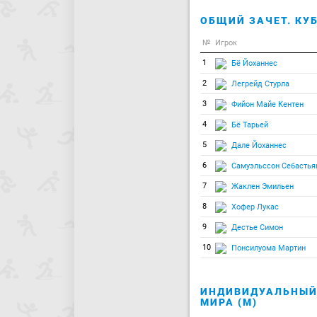
ОБЩИЙ ЗАЧЕТ. КУБ
№
Игрок
1
Бё Йоханнес
2
Легрейд Стурла
3
Фийон Майе Кентен
4
Бё Тарьей
5
Дале Йоханнес
6
Самуэльссон Себастья
7
Жаклен Эмильен
8
Хофер Лукас
9
Дестье Симон
10
Понсилуома Мартин
ИНДИВИДУАЛЬНЫЙ 
МИРА (М)