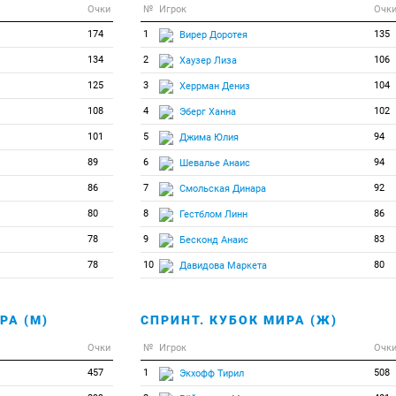
Очки
№
Игрок
Очк
174
1
135
Вирер Доротея
134
2
106
Хаузер Лиза
125
3
104
Херрман Дениз
108
4
102
Эберг Ханна
101
5
94
Джима Юлия
89
6
94
Шевалье Анаис
86
7
92
Смольская Динара
80
8
86
Гестблом Линн
78
9
83
Бесконд Анаис
78
10
80
Давидова Маркета
РА (М)
СПРИНТ. КУБОК МИРА (Ж)
Очки
№
Игрок
Очк
457
1
508
Экхофф Тирил