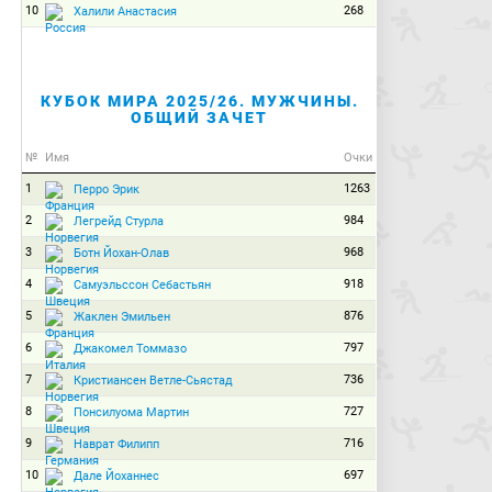
10
268
Халили Анастасия
КУБОК МИРА 2025/26. МУЖЧИНЫ.
ОБЩИЙ ЗАЧЕТ
№
Имя
Очки
1
1263
Перро Эрик
2
984
Легрейд Стурла
3
968
Ботн Йохан-Олав
4
918
Самуэльссон Себастьян
5
876
Жаклен Эмильен
6
797
Джакомел Томмазо
7
736
Кристиансен Ветле-Сьястад
8
727
Понсилуома Мартин
9
716
Наврат Филипп
10
697
Дале Йоханнес