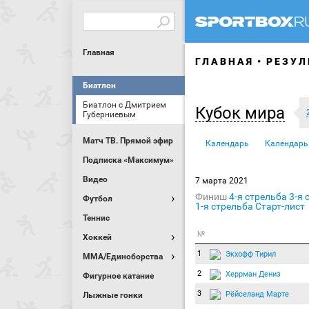
Главная
ГЛАВНАЯ
РЕЗУЛ
Биатлон
Биатлон с Дмитрием
Кубок мира
Губерниевым
Матч ТВ. Прямой эфир
Календарь
Календарь
Подписка «Максимум»
Видео
7 марта 2021
Финиш
4-я стрельба
3-я 
Футбол
1-я стрельба
Старт-лист
Теннис
№
Хоккей
1
Экхофф Тирил
MMA/Единоборства
2
Херрман Дениз
Фигурное катание
3
Рёйселанд Марте
Лыжные гонки