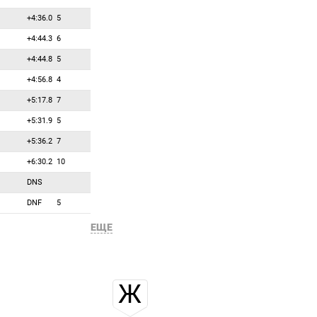
52
0
0
Лайтфут Аманда
+4:36.0
5
53
0
0
Лие Лоттэ
+4:44.3
6
54
0
0
Маеда Сари
+4:44.8
5
55
0
0
Минккинен Суви
+4:56.8
4
56
0
0
Пускарчикова Ева
+5:17.8
7
57
0
0
Хаузер Лиза
+5:31.9
5
58
0
0
Хеттих-Вальц Янина
+5:36.2
7
59
0
0
Шевалье Хло
+6:30.2
10
60
0
0
Эрмитс Регина
DNS
DNF
5
ЕЩЕ
Ж