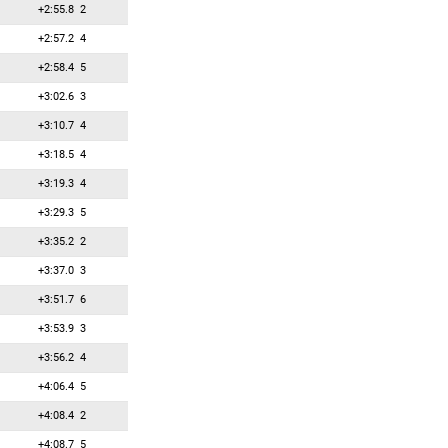
36
5
5
Казакевич Ирина
+2:55.8
2
37
4
4
Эдер Мари
+2:57.2
4
38
3
3
Зук Камила
+2:58.4
5
39
2
2
Бендика Байба
+3:02.6
3
40
1
1
Фиалкова Ивона
+3:10.7
4
41
0
0
Аввакумова Екатерина
+3:18.5
4
42
0
0
Билосюк Елена
+3:19.3
4
43
0
0
Брорссон Мона
+3:29.3
5
44
0
0
Гаспарин Аита
+3:35.2
2
45
0
0
Гаспарин Элиза
+3:37.0
3
46
0
0
Гиленко Алла
+3:51.7
6
47
0
0
Збылют Кинга
+3:53.9
3
48
0
0
Йислова Ессика
+3:56.2
4
49
0
0
Каррара Микела
+4:06.4
5
50
0
0
Клеменчич Полона
+4:08.4
2
51
0
0
Куклина Лариса
+4:08.7
5