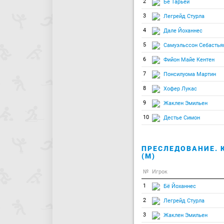
2
Бё Тарьей
3
Легрейд Стурла
4
Дале Йоханнес
5
Самуэльссон Себастья
6
Фийон Майе Кентен
7
Понсилуома Мартин
8
Хофер Лукас
9
Жаклен Эмильен
10
Дестье Симон
ПРЕСЛЕДОВАНИЕ. 
(М)
№
Игрок
1
Бё Йоханнес
2
Легрейд Стурла
3
Жаклен Эмильен