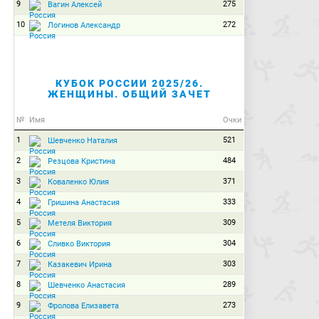
9
275
Вагин Алексей
10
272
Логинов Александр
КУБОК РОССИИ 2025/26.
ЖЕНЩИНЫ. ОБЩИЙ ЗАЧЕТ
№
Имя
Очки
1
521
Шевченко Наталия
2
484
Резцова Кристина
3
371
Коваленко Юлия
4
333
Гришина Анастасия
5
309
Метеля Виктория
6
304
Сливко Виктория
7
303
Казакевич Ирина
8
289
Шевченко Анастасия
9
273
Фролова Елизавета