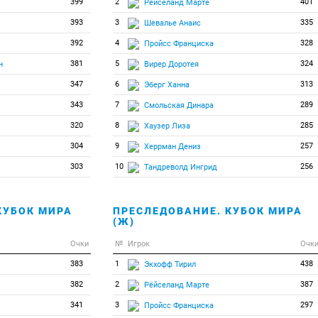
399
2
401
Рёйселанд Марте
393
3
335
Шевалье Анаис
392
4
328
Пройсс Франциска
381
5
324
н
Вирер Доротея
347
6
313
Эберг Ханна
343
7
289
Смольская Динара
320
8
285
Хаузер Лиза
304
9
257
Херрман Дениз
303
10
256
Тандреволд Ингрид
КУБОК МИРА
ПРЕСЛЕДОВАНИЕ. КУБОК МИРА
(Ж)
Очки
№
Игрок
Очк
383
1
438
Экхофф Тирил
382
2
387
Рёйселанд Марте
341
3
297
Пройсс Франциска