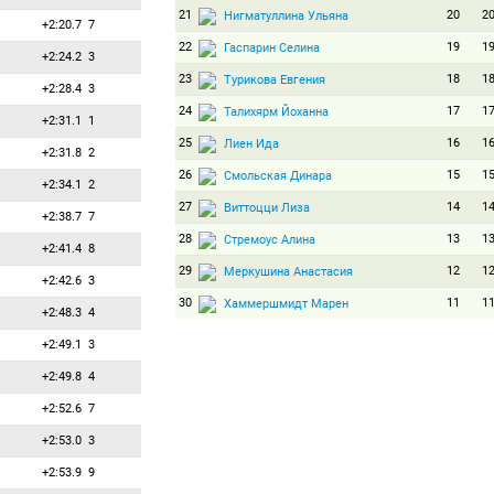
21
20
2
Нигматуллина Ульяна
+2:20.7
7
22
19
1
Гаспарин Селина
+2:24.2
3
23
18
1
Турикова Евгения
+2:28.4
3
24
17
1
Талихярм Йоханна
+2:31.1
1
25
16
1
Лиен Ида
+2:31.8
2
26
15
1
Смольская Динара
+2:34.1
2
27
14
1
Виттоцци Лиза
+2:38.7
7
28
13
1
Стремоус Алина
+2:41.4
8
29
12
1
Меркушина Анастасия
+2:42.6
3
30
11
1
Хаммершмидт Марен
+2:48.3
4
31
10
1
Швайгер Юлия
+2:49.1
3
32
9
9
Кадуриш Ирене
+2:49.8
4
33
8
8
Семеренко Валентина
+2:52.6
7
34
7
7
Вирер Доротея
+2:53.0
3
35
6
6
Жанмонно Лу
+2:53.9
9