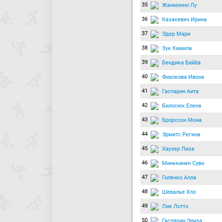
35
Жанмонно Лу
36
Казакевич Ирина
37
Эдер Мари
38
Зук Камила
39
Бендика Байба
40
Фиалкова Ивона
41
Гаспарин Аита
42
Билосюк Елена
43
Брорссон Мона
44
Эрмитс Регина
45
Хаузер Лиза
46
Минккинен Суви
47
Гиленко Алла
48
Шевалье Хло
49
Лие Лоттэ
50
Гаспарин Элиза