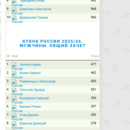
8
992
Терещенко Инна
0
9
968
Шевченко Анастасия
9
10
966
Дербушева Тамара
8
7
6
КУБОК РОССИИ 2025/26.
МУЖЧИНЫ. ОБЩИЙ ЗАЧЕТ
5
4
№
Имя
Очки
3
1
477
Халили Карим
2
2
462
Бажин Кирилл
1
3
420
Поварницын Александр
0
4
351
Латыпов Эдуард
5
336
Коновалов Савелий
6
297
Еремин Роман
7
292
Усов Даниил
8
278
Евменов Дмитрий