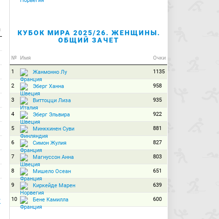
и
КУБОК МИРА 2025/26. ЖЕНЩИНЫ.
ОБЩИЙ ЗАЧЕТ
№
Имя
Очки
1
1135
Жанмонно Лу
2
958
Эберг Ханна
3
935
Виттоцци Лиза
4
922
Эберг Эльвира
5
881
Минккинен Суви
6
827
Симон Жулия
7
803
Магнуссон Анна
8
651
Мишело Осеан
9
639
Киркейде Марен
10
600
Бене Камилла
К