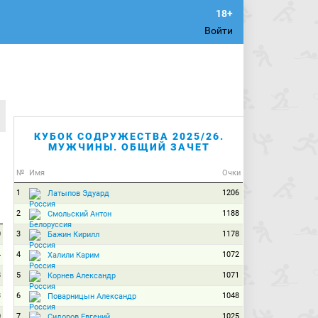
Войти
КУБОК СОДРУЖЕСТВА 2025/26.
МУЖЧИНЫ. ОБЩИЙ ЗАЧЕТ
№
Имя
Очки
1
1206
Латыпов Эдуард
2
1188
Смольский Антон
0
3
1178
Бажин Кирилл
4
4
1072
Халили Карим
8
5
1071
Корнев Александр
3
6
1048
Поварницын Александр
0
7
1025
Сидоров Евгений