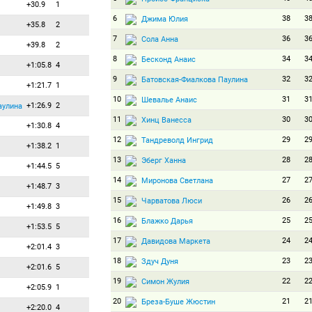
+30.9
1
6
38
3
Джима Юлия
+35.8
2
7
36
3
Сола Анна
+39.8
2
8
34
3
Бесконд Анаис
+1:05.8
4
9
32
3
Батовская-Фиалкова Паулина
+1:21.7
1
10
31
3
Шевалье Анаис
+1:26.9
2
аулина
11
30
3
Хинц Ванесса
+1:30.8
4
12
29
2
Тандреволд Ингрид
+1:38.2
1
13
28
2
Эберг Ханна
+1:44.5
5
14
27
2
Миронова Светлана
+1:48.7
3
15
26
2
Чарватова Люси
+1:49.8
3
16
25
2
Блажко Дарья
+1:53.5
5
17
24
2
Давидова Маркета
+2:01.4
3
18
23
2
Здуч Дуня
+2:01.6
5
19
22
2
Симон Жулия
+2:05.9
1
20
21
2
Бреза-Буше Жюстин
+2:20.0
4