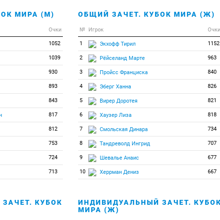
ОК МИРА (М)
ОБЩИЙ ЗАЧЕТ. КУБОК МИРА (Ж)
Очки
№
Игрок
Очк
1052
1
1152
Экхофф Тирил
1039
2
963
Рёйселанд Марте
930
3
840
Пройсс Франциска
893
4
826
Эберг Ханна
843
5
821
Вирер Доротея
817
6
818
н
Хаузер Лиза
812
7
734
Смольская Динара
753
8
707
Тандреволд Ингрид
724
9
677
Шевалье Анаис
713
10
667
Херрман Дениз
ЗАЧЕТ. КУБОК
ИНДИВИДУАЛЬНЫЙ ЗАЧЕТ. КУБО
МИРА (Ж)