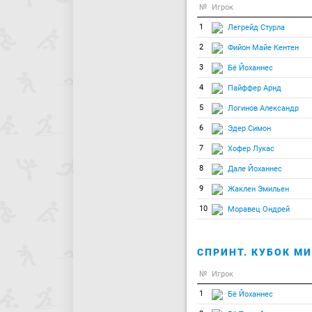
№
Игрок
1
Легрейд Стурла
2
Фийон Майе Кентен
3
Бё Йоханнес
4
Пайффер Арнд
5
Логинов Александр
6
Эдер Симон
7
Хофер Лукас
8
Дале Йоханнес
9
Жаклен Эмильен
10
Моравец Ондрей
СПРИНТ. КУБОК МИ
№
Игрок
1
Бё Йоханнес