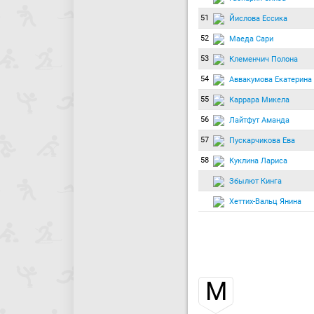
51
Йислова Ессика
52
Маеда Сари
53
Клеменчич Полона
54
Аввакумова Екатерина
55
Каррара Микела
56
Лайтфут Аманда
57
Пускарчикова Ева
58
Куклина Лариса
Збылют Кинга
Хеттих-Вальц Янина
М