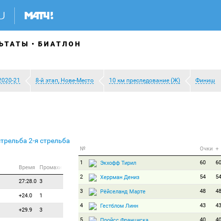
ЬТАТЫ
БИАТЛОН
2020-21
8-й этап, Нове-Место
10 км преследование (Ж)
Финиш
стрельба
2-я стрельба
№
Очки
+
1
60
6
Экхофф Тирил
Время
Промахи
2
54
5
Херрман Дениз
27:28.0
3
3
48
4
Рёйселанд Марте
+24.0
1
4
43
4
Гестблом Линн
+29.9
3
5
40
4
Пройсс Франциска