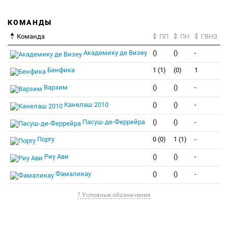
КОМАНДЫ
Команда
ПП
ПН
ГВНЗ
Академику де Визеу
()
()
-
Бенфика
1 (1)
(0)
1
Варзим
()
()
-
Канелаш 2010
()
()
-
Пасуш-де-Феррейра
()
()
-
Порту
0 (0)
1 (1)
-
Риу Ави
()
()
-
Фамаликау
()
()
-
? Условные обозначения