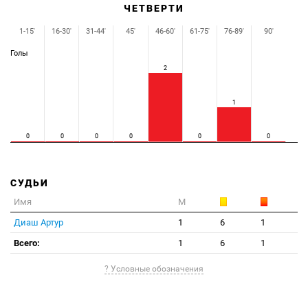
ЧЕТВЕРТИ
1-15'
16-30'
31-44'
45'
46-60'
61-75'
76-89'
90'
Голы
2
1
0
0
0
0
0
0
СУДЬИ
Имя
М
Диаш Артур
1
6
1
Всего:
1
6
1
? Условные обозначения