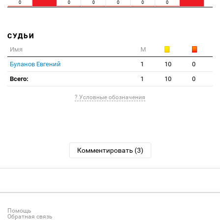
0
0
0
0
0
0
СУДЬИ
Имя
М
Буланов Евгений
1
10
0
Всего:
1
10
0
? Условные обозначения
Комментировать (3)
Помощь
Обратная связь