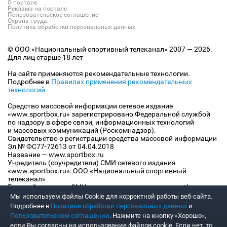
О портале
Реклама на портале
Пользовательское соглашение
Охрана труда
Политика обработки персональных данных
© ООО «Национальный спортивный телеканал» 2007 — 2026.
Для лиц старше 18 лет
На сайте применяются рекомендательные технологии.
Подробнее в
Правилах применения рекомендательных
технологий
Средство массовой информации сетевое издание
«www.sportbox.ru» зарегистрировано Федеральной службой
по надзору в сфере связи, информационных технологий
и массовых коммуникаций (Роскомнадзор).
Свидетельство о регистрации средства массовой информации
Эл № ФС77-72613 от 04.04.2018
Название — www.sportbox.ru
Учредитель (соучредители) СМИ сетевого издания
«www.sportbox.ru»: ООО «Национальный спортивный
телеканал»
Главный редактор СМИ сетевого издания «www.sportbox.ru»:
Конов В.А.
Мы используем файлы Сookie для корректной работы веб-сайта.
Номер телефона редакции СМИ сетевого издания
Подробнее в
Политике обработки персональных данных
и
«www.sportbox.ru»: +7 (495) 653 8419
Пользовательском соглашении
. Нажмите на кнопку «Хорошо»,
Адрес электронной почты редакции СМИ сетевого издания
если Вы согласны на использование файлов cookie. Если нет, то