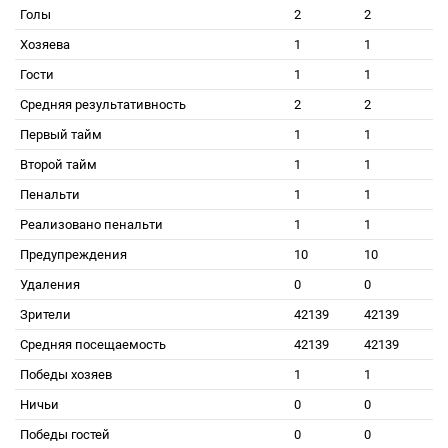
Голы
2
2
Хозяева
1
1
Гости
1
1
Средняя результативность
2
2
Первый тайм
1
1
Второй тайм
1
1
Пенальти
1
1
Реализовано пенальти
1
1
Предупреждения
10
10
Удаления
0
0
Зрители
42139
42139
Средняя посещаемость
42139
42139
Победы хозяев
1
1
Ничьи
0
0
Победы гостей
0
0