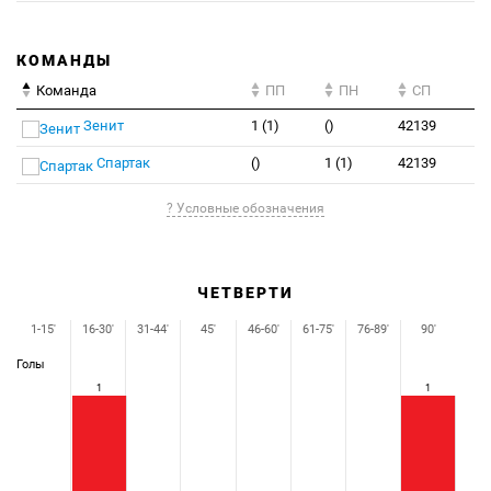
КОМАНДЫ
Команда
ПП
ПН
СП
Зенит
1 (1)
()
42139
Спартак
()
1 (1)
42139
? Условные обозначения
ЧЕТВЕРТИ
1-15'
16-30'
31-44'
45'
46-60'
61-75'
76-89'
90'
Голы
1
1