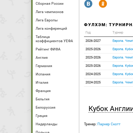
R
Y
Сборная России
Лига чемпионов
Лига Европы
ФУЛХЭМ: ТУРНИРН
Лига конференций
Год
Турнир
Таблица
коэффициентов УЕФА
2026-2027
Европа. Чемп
Рейтинг ФИФА
2025-2026
Европа. Кубо
Англия
2025-2026
Европа. Чемп
Германия
2025-2026
Европа. Кубо
Испания
2024-2025
Европа. Кубо
Италия
2024-2025
Европа. Чемп
Франция
Бельгия
Кубок Англи
Белоруссия
Греция
Нидерланды
Тренер:
Паркер Скотт
Польша