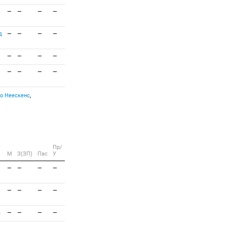
—
—
—
—
д
—
—
—
—
—
—
—
—
—
—
—
—
о Неескенс
,
Пр/
M
З(ЗП)
Пас
У
—
—
—
—
—
—
—
—
а
—
—
—
—