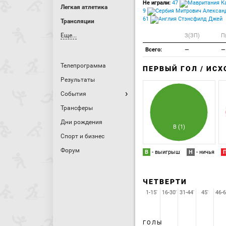
Не играли:
47
Ка
Легкая атлетика
9
Митрович Алексан
61
Стэнсфилд Джей
Трансляции
Еще...
З(ЗП)
П
Всего:
—
—
Телепрограмма
ПЕРВЫЙ ГОЛ / ИС
Результаты
События
Трансферы
Дни рождения
В (1)
Спорт и бизнес
Форум
В
- выигрыш
Н
- ничья
ЧЕТВЕРТИ
1-15'
16-30'
31-44'
45'
46-6
ГОЛЫ