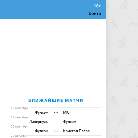
Войти
БЛИЖАЙШИЕ МАТЧИ
19 сентября
Фулхэм
-:-
МЮ
12 сентября
Ливерпуль
-:-
Фулхэм
05 сентября
Фулхэм
-:-
Кристал Пэлас
29 августа