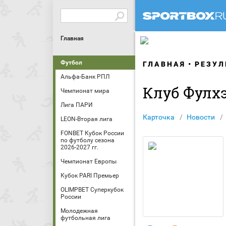
Главная
Футбол
ГЛАВНАЯ
РЕЗУЛ
Альфа-Банк РПЛ
Клуб Фулх
Чемпионат мира
Лига ПАРИ
Карточка
Новости
LEON-Вторая лига
FONBET Кубок России
по футболу сезона
2026-2027 гг.
Чемпионат Европы
Кубок PARI Премьер
OLIMPBET Суперкубок
России
Молодежная
футбольная лига