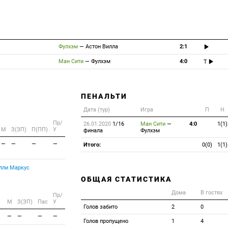
Фулхэм
—
Астон Вилла
2:1
Ман Сити
—
Фулхэм
4:0
T
ПЕНАЛЬТИ
Дата (тур)
Игра
П
Н
Пр/
26.01.2020
1/16
Ман Сити
—
4:0
1(1)
M
З(ЗП)
П(ПП)
У
финала
Фулхэм
—
—
—
—
Итого:
0(0)
1(1)
лли Маркус
ОБЩАЯ СТАТИСТИКА
Дома
В гостях
Пр/
M
З(ЗП)
Пас
У
Голов забито
2
0
—
—
—
—
Голов пропущено
1
4