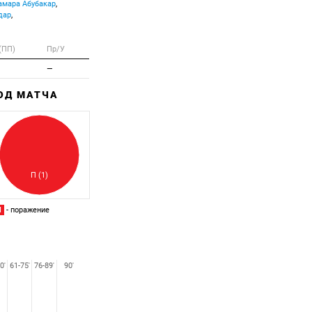
мара Абубакар
,
дар
,
(ПП)
Пр/У
—
ХОД МАТЧА
Забитый
Пропущенный
П (1)
П
- поражение
0'
61-75'
76-89'
90'