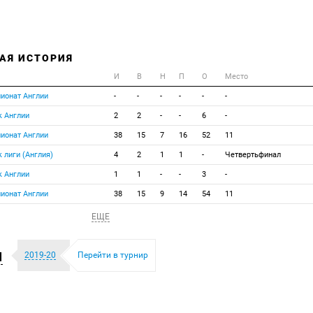
АЯ ИСТОРИЯ
И
В
Н
П
О
Место
ионат Англии
-
-
-
-
-
-
к Англии
2
2
-
-
6
-
ионат Англии
38
15
7
16
52
11
к лиги (Англия)
4
2
1
1
-
Четвертьфинал
к Англии
1
1
-
-
3
-
ионат Англии
38
15
9
14
54
11
ЕЩЕ
и
2019-20
Перейти в турнир