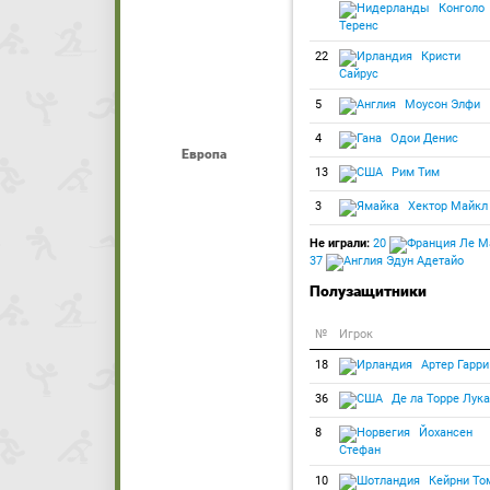
Конголо
Теренс
22
Кристи
Сайрус
5
Моусон Элфи
4
Одои Денис
Европа
13
Рим Тим
3
Хектор Майкл
Не играли:
20
Ле М
37
Эдун Адетайо
Полузащитники
№
Игрок
18
Артер Гарри
36
Де ла Торре Лука
8
Йохансен
Стефан
10
Кейрни То