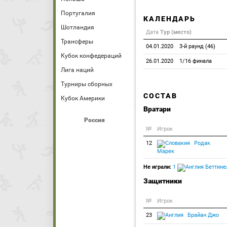
Португалия
КАЛЕНДАРЬ
Шотландия
Дата
Тур (место)
Трансферы
04.01.2020
3-й раунд (46)
Кубок конфедераций
26.01.2020
1/16 финала
Лига наций
Турниры сборных
СОСТАВ
Кубок Америки
Вратари
Россия
№
Игрок
12
Родак
Марек
Не играли:
1
Беттине
Защитники
№
Игрок
23
Брайан Джо