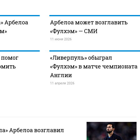
а» Арбелоа
Арбелоа может возглавить
эм»
«Фулхэм» — СМИ
11 июня 2026
 помог
«Ливерпуль» обыграл
омить
«Фулхэм» в матче чемпионата
Англии
11 апреля 2026
ла» Арбелоа возглавил