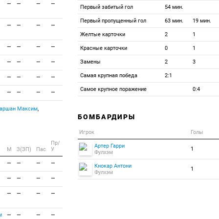
—
—
—
—
Первый забитый гол
54 мин.
Первый пропущенный гол
63 мин.
19 мин.
—
—
—
—
Желтые карточки
2
1
—
—
—
—
Красные карточки
0
1
—
—
—
—
Замены
2
3
Самая крупная победа
2:1
—
—
—
—
Самое крупное поражение
0:4
—
—
—
—
аршан Максим
,
БОМБАРДИРЫ
Игрок
Голы
Пр/
Артер Гарри
1
M
З(ЗП)
Пас
У
Фулхэм
—
—
—
—
Кнокар Антони
1
Фулхэм
—
—
—
—
—
—
—
—
м
—
—
—
—