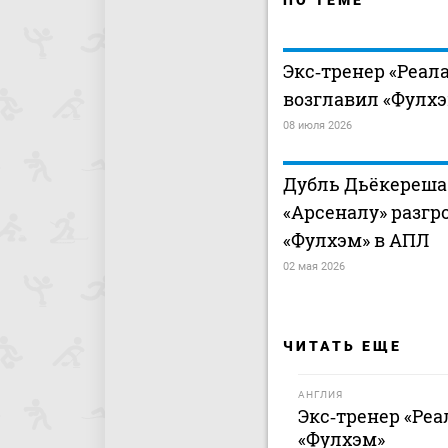
ПО ТЕМЕ
Экс‑тренер «Реал
возглавил «Фулх
08 июля 2026
Дубль Дьёкереша
«Арсеналу» разгр
«Фулхэм» в АПЛ
02 мая 2026
ЧИТАТЬ ЕЩЕ
АНГЛИЯ
Экс‑тренер «Реа
«Фулхэм»