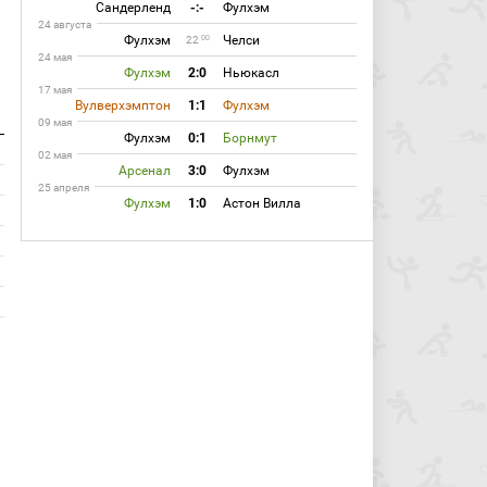
Сандерленд
-:-
Фулхэм
24 августа
Фулхэм
Челси
00
22
24 мая
Фулхэм
2:0
Ньюкасл
17 мая
Вулверхэмптон
1:1
Фулхэм
09 мая
Фулхэм
0:1
Борнмут
02 мая
Арсенал
3:0
Фулхэм
25 апреля
Фулхэм
1:0
Астон Вилла