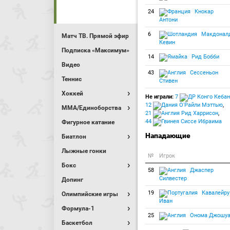
24
Кнокар
Антони
6
Макдонал
Матч ТВ. Прямой эфир
Кевин
Подписка «Максимум»
14
Рид Бобби
Видео
43
Сессеньон
Теннис
Стивен
Хоккей
Не играли:
7
Кебан
12
О'Райли Мэттью
,
MMA/Единоборства
21
Рид Харрисон
,
44
Сиссе Ибраима
Фигурное катание
Нападающие
Биатлон
Лыжные гонки
№
Игрок
Бокс
58
Джаспер
Силвестер
Допинг
19
Кавалейру
Олимпийские игры
Иван
Формула-1
25
Онома Джошу
Баскетбол