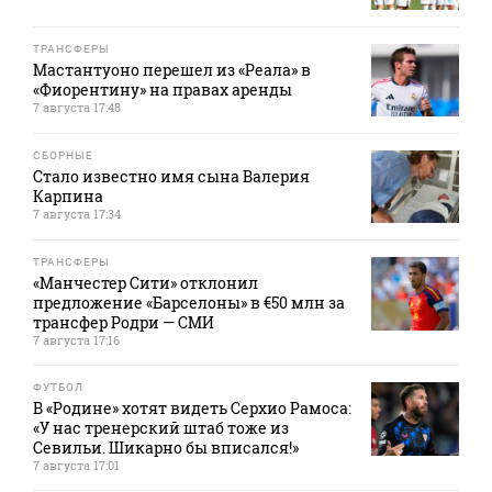
ТРАНСФЕРЫ
Мастантуоно перешел из «Реала» в
«Фиорентину» на правах аренды
7 августа 17:48
СБОРНЫЕ
Стало известно имя сына Валерия
Карпина
7 августа 17:34
ТРАНСФЕРЫ
«Манчестер Сити» отклонил
предложение «Барселоны» в €50 млн за
трансфер Родри — СМИ
7 августа 17:16
ФУТБОЛ
В «Родине» хотят видеть Серхио Рамоса:
«У нас тренерский штаб тоже из
Севильи. Шикарно бы вписался!»
7 августа 17:01