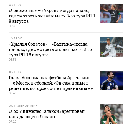
ФУТБОЛ
«Локомотив» — «Акрон»: когда начало,
где смотреть онлайн матч 3‑го тура РПЛ
8 августа
09:33
ФУТБОЛ
«Крылья Советов» — «Балтика»: когда
начало, где смотреть онлайн матч 3‑го
тура РПЛ 8 августа
08:56
ФУТБОЛ
Глава Ассоциации футбола Аргентины
— о Месси в сборной: «Он сам примет
решение, которое сочтет правильным»
08:48
ОСТАЛЬНОЙ МИР
«Лос‑Анджелес Гэлакси» арендовал
нападающего Лосано
07:25