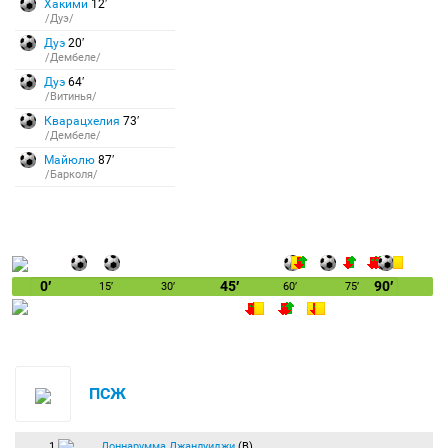
Хакими
12′
/Дуэ/
Дуэ
20′
/Дембеле/
Дуэ
64′
/Витинья/
Кварацхелия
73′
/Дембеле/
Майюлю
87′
/Барколя/
0′
45′
90′
15′
30′
60′
75′
ПСЖ
1
Доннарумма Джанлуиджи
(В)