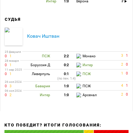
Интер
1:0
Верона
СУДЬЯ
Ковач Иштван
25 февраля
3
1
0
1
ПСЖ
2:2
Монако
28 января
2
0
0
1
Боруссия Д
0:2
Интер
11 мар 2025
1
0
0
1
Ливерпуль
0:1
ПСЖ
(по пен. 1:4)
26 ноя 2024
4
1
0
3
Бавария
1:0
ПСЖ
06 ноя 2024
2
0
0
2
Интер
1:0
Арсенал
КТО ПОБЕДИТ? ИТОГИ ГОЛОСОВАНИЯ: