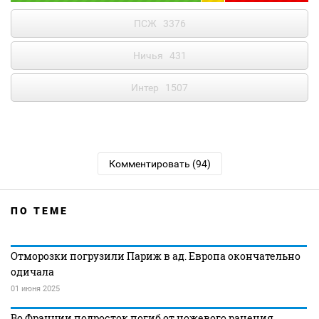
ПСЖ
3376
Ничья
431
Интер
1507
Комментировать (94)
ПО ТЕМЕ
Отморозки погрузили Париж в ад. Европа окончательно
одичала
01 июня 2025
Во Франции подросток погиб от ножевого ранения,