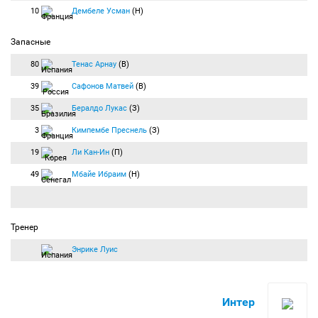
10
Дембеле Усман
(Н)
Запасные
80
Тенас Арнау
(В)
39
Сафонов Матвей
(В)
35
Бералдо Лукас
(З)
3
Кимпембе Преснель
(З)
19
Ли Кан-Ин
(П)
49
Мбайе Ибраим
(Н)
Тренер
Энрике Луис
Интер