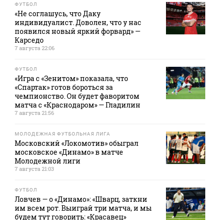
ФУТБОЛ
«Не соглашусь, что Даку
индивидуалист. Доволен, что у нас
появился новый яркий форвард» —
Карседо
7 августа 22:06
ФУТБОЛ
«Игра с «Зенитом» показала, что
«Спартак» готов бороться за
чемпионство. Он будет фаворитом
матча с «Краснодаром» — Гладилин
7 августа 21:56
МОЛОДЕЖНАЯ ФУТБОЛЬНАЯ ЛИГА
Московский «Локомотив» обыграл
московское «Динамо» в матче
Молодежной лиги
7 августа 21:03
ФУТБОЛ
Ловчев — о «Динамо»: «Шварц, заткни
им всем рот. Выиграй три матча, и мы
будем тут говорить: «Красавец»