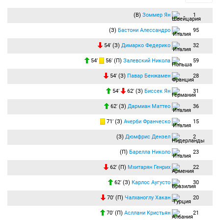
(В)
Зоммер Ян
1
(З)
Бастони Алессандро
95
54′ (З)
Димарко Федерико
32
54′
56′ (П)
Залевский Никола
59
54′ (З)
Павар Бенжамен
28
54′
62′ (З)
Биссек Ян
31
62′ (З)
Дармиан Маттео
36
71′ (З)
Ачерби Франческо
15
(З)
Дюмфрис Дензел
2
(П)
Барелла Николо
23
62′ (П)
Мхитарян Генрих
22
62′ (З)
Карлос Аугусто
30
70′ (П)
Чалханоглу Хакан
20
70′ (П)
Асллани Кристьян
21