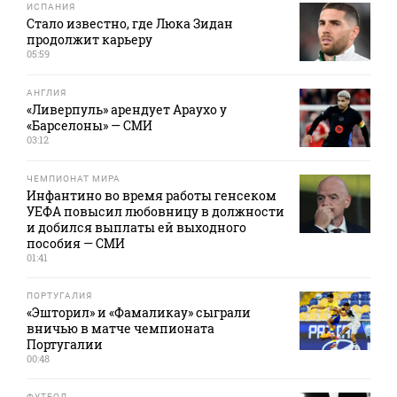
ИСПАНИЯ
Стало известно, где Люка Зидан
продолжит карьеру
05:59
АНГЛИЯ
«Ливерпуль» арендует Араухо у
«Барселоны» — СМИ
03:12
ЧЕМПИОНАТ МИРА
Инфантино во время работы генсеком
УЕФА повысил любовницу в должности
и добился выплаты ей выходного
пособия — СМИ
01:41
ПОРТУГАЛИЯ
«Эшторил» и «Фамаликау» сыграли
вничью в матче чемпионата
Португалии
00:48
ФУТБОЛ