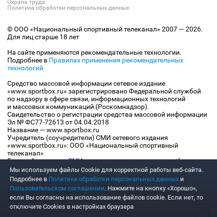
Охрана труда
Политика обработки персональных данных
© ООО «Национальный спортивный телеканал» 2007 — 2026.
Для лиц старше 18 лет
На сайте применяются рекомендательные технологии.
Подробнее в
Правилах применения рекомендательных
технологий
Средство массовой информации сетевое издание
«www.sportbox.ru» зарегистрировано Федеральной службой
по надзору в сфере связи, информационных технологий
и массовых коммуникаций (Роскомнадзор).
Свидетельство о регистрации средства массовой информации
Эл № ФС77-72613 от 04.04.2018
Название — www.sportbox.ru
Учредитель (соучредители) СМИ сетевого издания
«www.sportbox.ru»: ООО «Национальный спортивный
телеканал»
Главный редактор СМИ сетевого издания «www.sportbox.ru»:
Конов В.А.
Мы используем файлы Сookie для корректной работы веб-сайта.
Номер телефона редакции СМИ сетевого издания
Подробнее в
Политике обработки персональных данных
и
«www.sportbox.ru»: +7 (495) 653 8419
Пользовательском соглашении
. Нажмите на кнопку «Хорошо»,
Адрес электронной почты редакции СМИ сетевого издания
если Вы согласны на использование файлов cookie. Если нет, то
«www.sportbox.ru»: editor@sportbox.ru
отключите Cookies в настройках браузера