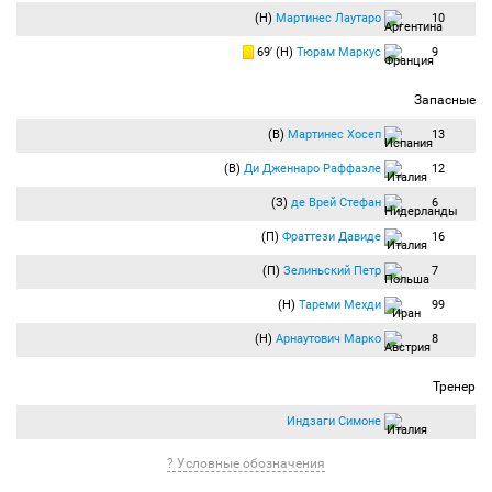
(Н)
Мартинес Лаутаро
10
69′ (Н)
Тюрам Маркус
9
Запасные
(В)
Мартинес Хосеп
13
(В)
Ди Дженнаро Раффаэле
12
(З)
де Врей Стефан
6
(П)
Фраттези Давиде
16
(П)
Зелиньский Петр
7
(Н)
Тареми Мехди
99
(Н)
Арнаутович Марко
8
Тренер
Индзаги Симоне
? Условные обозначения