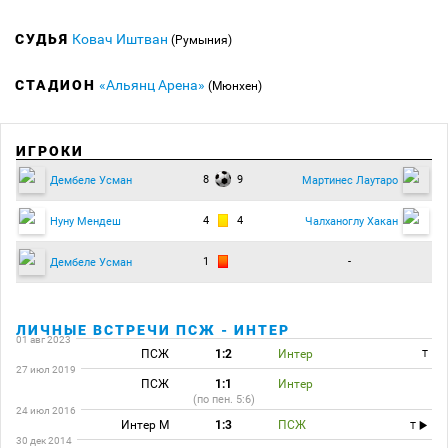
СУДЬЯ
Ковач Иштван
(Румыния)
СТАДИОН
«Альянц Арена»
(Мюнхен)
ИГРОКИ
8
9
Дембеле Усман
Мартинес Лаутаро
4
4
Нуну Мендеш
Чалханоглу Хакан
1
-
Дембеле Усман
ЛИЧНЫЕ ВСТРЕЧИ ПСЖ - ИНТЕР
01 авг 2023
ПСЖ
1:2
Интер
T
27 июл 2019
ПСЖ
1:1
Интер
(по пен. 5:6)
24 июл 2016
Интер М
1:3
ПСЖ
T
30 дек 2014