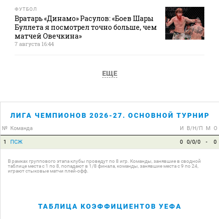
ФУТБОЛ
Вратарь «Динамо» Расулов: «Боев Шары
Буллета я посмотрел точно больше, чем
матчей Овечкина»
7 августа 16:44
ЕЩЕ
ЛИГА ЧЕМПИОНОВ 2026-27. ОСНОВНОЙ ТУРНИР
№
Команда
И
В/Н/П
М
О
1
ПСЖ
0
0/0/0
-
0
В рамках группового этапа клубы проведут по 8 игр. Команды, занявшие в сводной
таблице места с 1 по 8, попадают в 1/8 финала, команды, занявшие места с 9 по 24,
играют стыковые матчи плей-офф.
ТАБЛИЦА КОЭФФИЦИЕНТОВ УЕФА