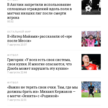
В Англии запретили использование
сплошных ограждений вдоль поля в
матчах низших лиг после смерти
игрока
00:32
ОСТАЛЬНОЙ МИР
В «Интер Майами» рассказали об «эре
после Месси»
7 августа 23:37
ФУТБОЛ
Григорян: «У всех есть своя система,
своя кухня. И многие опасаются, что
Дзюба может нарушить эту кухню»
7 августа 22:44
ФУТБОЛ
«Важно не терять свои очки. Там, где мы
должны брать их». Михаил Кержаков —
о матче «Зенита» с «Родиной»
7 августа 22:31