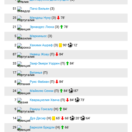
51
Пачо Вильян
(З)
25
Мендеш Нуну
(З)
78′
21
Эрнандес Люка
(З)
78′
5
Маркиньос
(З)
2
Хакими Ашраф
(З)
90′
12′
87
Невеш Жоау
(П)
84′
33
Заир-Эмери Уоррен
(П)
84′
17
Витинья
(П)
8
Руис Фабиан
(П)
84′
24
Майюлю Сенни
(П)
84′
87′
7
Кварацхелия Хвича
(П)
84′
73′
9
Рамуш Гонсалу
(Н)
84′
14
Дуэ Десир
(Н)
65′
66′
20′
64′
29
Барколя Бредли
(Н)
66′