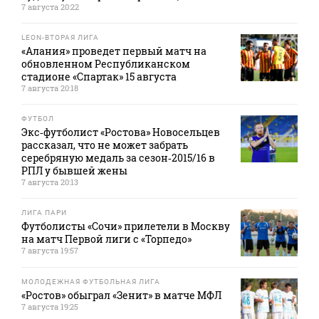
7 августа 20:22
LEON-ВТОРАЯ ЛИГА
«Алания» проведет первый матч на
обновленном Республиканском
стадионе «Спартак» 15 августа
7 августа 20:18
ФУТБОЛ
Экс‑футболист «Ростова» Новосельцев
рассказал, что не может забрать
серебряную медаль за сезон‑2015/16 в
РПЛ у бывшей жены
7 августа 20:13
ЛИГА ПАРИ
Футболисты «Сочи» прилетели в Москву
на матч Первой лиги с «Торпедо»
7 августа 19:57
МОЛОДЕЖНАЯ ФУТБОЛЬНАЯ ЛИГА
«Ростов» обыграл «Зенит» в матче МФЛ
7 августа 19:25