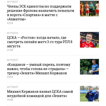
ФУТБОЛ
Члены ЭСК единогласно поддержали
решение Фролова назначить пенальти
в ворота «Спартака» в матче с
«Ахматом»
12:14
ФУТБОЛ
ЦСКА — «Ростов»: когда начало, где
смотреть онлайн матч 3‑го тура РПЛ 8
августа
11:04
ФУТБОЛ
«Кондаков — умный парень, поэтому
важно, чтобы голова не страдала» —
тренер «Зенита» Михаил Кержаков
10:53
ФУТБОЛ
Михаил Кержаков назвал ЦСКА самой
неудобной командой для «Зенита»
10:49