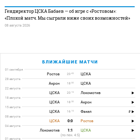
Гендиректор ЦСКА Бабаев — об игре с «Ростовом»:
«Плохой матч. Мы сыграли ниже своих возможностей»
08 августа 2026
БЛИЖАЙШИЕ МАТЧИ
01 сентября
Ростов
ЦСКА
45
20
28 августа
Акрон
ЦСКА
00
18
22 августа
ЦСКА
Локомотив
15
20
18 августа
ЦСКА
Акрон
30
18
15 августа
ЦСКА
Факел
15
16
08 августа
ЦСКА
0:0
Ростов
04 августа
Локомотив
1:1
ЦСКА
(по пен. 4:5)
01 августа