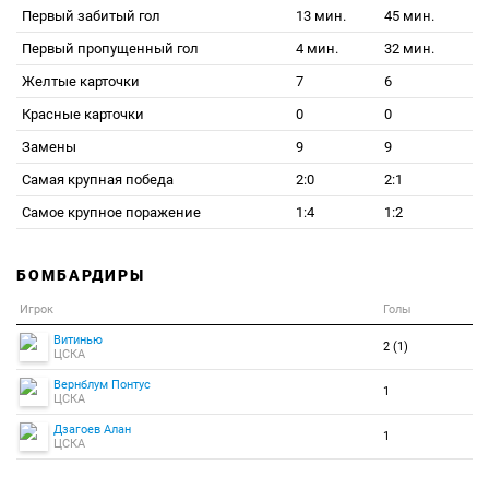
Первый забитый гол
13 мин.
45 мин.
Первый пропущенный гол
4 мин.
32 мин.
Желтые карточки
7
6
Красные карточки
0
0
Замены
9
9
Самая крупная победа
2:0
2:1
Самое крупное поражение
1:4
1:2
БОМБАРДИРЫ
Игрок
Голы
Витинью
2 (1)
ЦСКА
Вернблум Понтус
1
ЦСКА
Дзагоев Алан
1
ЦСКА