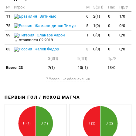
№
Игрок
M
З(ЗП)
Пас
Пр/У
11
Витинью
6
2(1)
0
1/0
75
Жамалетдинов Тимур
5
1(0)
0
0/0
99
Оланаре Аарон
1
0(0)
0
0/0
↔ отзаявлен 02.2018
63
Чалов Федор
3
0(0)
0
0/0
З(ЗП)
П(ПП)
Пр/У
Всего: 23
7(1)
-10(-1)
13/0
? Условные обозначения
ПЕРВЫЙ ГОЛ / ИСХОД МАТЧА
З
П
П (1)
В (1)
П (2)
В (2)