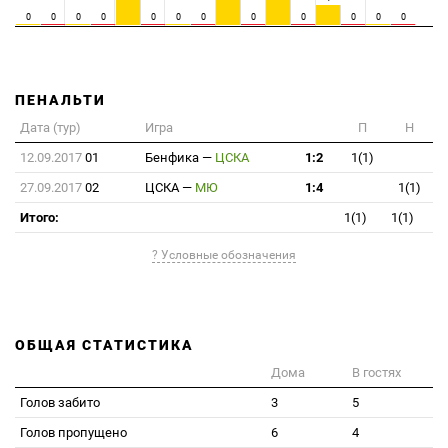
0
0
0
0
0
0
0
0
0
0
0
0
ПЕНАЛЬТИ
Дата (тур)
Игра
П
Н
12.09.2017
01
Бенфика
—
ЦСКА
1:2
1(1)
27.09.2017
02
ЦСКА
—
МЮ
1:4
1(1)
Итого:
1(1)
1(1)
? Условные обозначения
ОБЩАЯ СТАТИСТИКА
Дома
В гостях
Голов забито
3
5
Голов пропущено
6
4