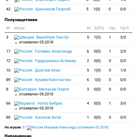
42
Щенников Георгий
5
1(0)
0
0/0
Полузащитники
№
Игрок
M
З(ЗП)
Пас
Пр/У
3
Вернблум Понтус
5
1(0)
1
3/0
↔ отзаявлен 05.2018
17
Головин Александр
6
0(0)
1
2/0
72
Гордюшенко Астемир
2
0(0)
0
0/0
10
Дзагоев Алан
5
1(0)
0
1/0
89
Кучаев Константин
6
1(0)
0
0/0
8
Миланов Георги
3
0(0)
0
0/0
↔ отзаявлен 05.2018
66
Натхо Бибрас
4
0(0)
1
3/0
↔ отзаявлен 05.2018
80
Хосонов Хетаг
1
0(0)
0
0/0
Не играли:
31
Макаров Александр (отзаявлен 02.2018)
Нападающие