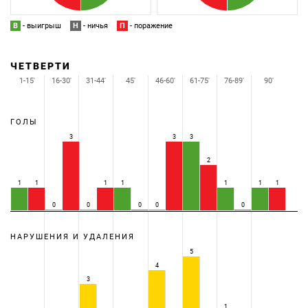
В
- выигрыш
Н
- ничья
П
- поражение
ЧЕТВЕРТИ
1-15'
16-30'
31-44'
45'
46-60'
61-75'
76-89'
90'
ГОЛЫ
3
3
3
2
1
1
1
1
1
1
1
0
0
0
0
0
НАРУШЕНИЯ И УДАЛЕНИЯ
5
4
3
1