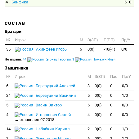
4
Бенфика
6
0
СОСТАВ
Вратари
№
Игрок
M
З(ЗП)
П(ПП)
Пр/У
35
Акинфеев Игорь
6
0(0)
-10(-1)
0/0
Не играли:
44
Кырнац Георгий
,
1
Помазун Илья
Защитники
№
Игрок
M
З(ЗП)
Пас
Пр/У
6
Березуцкий Алексей
3
0(0)
0
0/0
24
Березуцкий Василий
5
0(0)
0
1/0
5
Васин Виктор
6
0(0)
0
0/0
4
Игнашевич Сергей
4
0(0)
0
0/0
↔ отзаявлен 07.2018
14
Набабкин Кирилл
2
0(0)
0
1/0
2
Фернандес Марио
6
0(0)
1
1/0