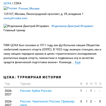
ЦСКА
/ CSKA
Россия, Москва
125167, Москва, Ленинградский проспект, д. 39, владение 1
www.pfc-cska.com
Игдисамов Дмитрий Игоревич
Главный тренер
ПФК ЦСКА был основан в 1911 году, как футбольная секция Общества
любителей лыжного спорта (ОЛЛС). В 1923 году лыжную станцию, как и
саму секцию передали армии в целях «практического исследования
различных видов спорта, гимнастики и подвижных игр в качестве
средств физической подготовки воина». Команда
…
Еще
ЦСКА: ТУРНИРНАЯ ИСТОРИЯ
Год
Турнир
И
В
Н
П
О
2026-
Россия. Кубок России
1
-
1
-
-
2027
2026-
Россия. Чемпионат России. Премьер-
3
1
2
-
5
2027
лига