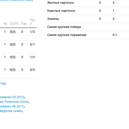
Желтые карточки
0
2
Красные карточки
0
1
Замены
0
2
Пр/
M
З(ЗП)
Пас
У
Самая крупная победа
1
0(0)
0
1/0
Самое крупное поражение
0:1
1
0(0)
0
0/1
1
0(0)
0
1/0
1
0(0)
0
0/0
ктор
,
заявлен 02.2012)
,
Полюткин Антон
,
заявлен 08.2011)
,
Федотов Семен
,