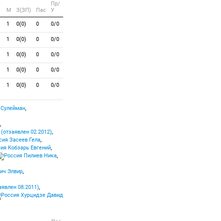
Пр/
M
З(ЗП)
Пас
У
1
0(0)
0
0/0
1
0(0)
0
0/0
1
0(0)
0
0/0
1
0(0)
0
0/0
1
0(0)
0
0/0
 Сулейман
,
,
(отзаявлен 02.2012)
,
Засеев Гела
,
Кобзарь Евгений
,
Пилиев Ника
,
ич Элвир
,
явлен 08.2011)
,
Хурцидзе Давид