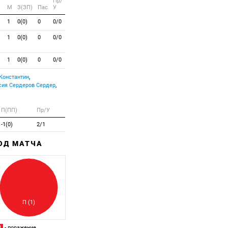
Пр/
M
З(ЗП)
Пас
У
1
0(0)
0
0/0
1
0(0)
0
0/0
1
0(0)
0
0/0
Константин
,
Сердеров Сердер
,
П(ПП)
Пр/У
-1(0)
2/1
ХОД МАТЧА
Забитый
Пропущенный
П (1)
П
- поражение