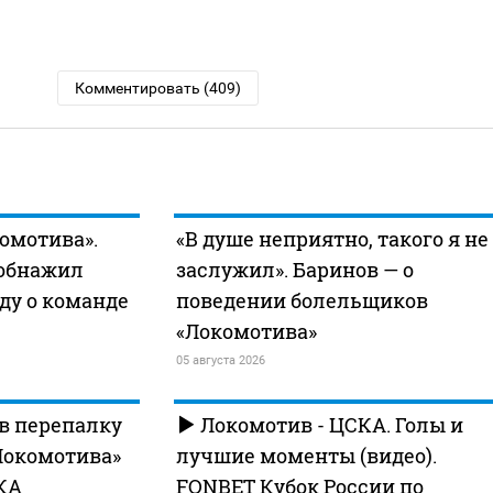
Комментировать (409)
комотива».
«В душе неприятно, такого я не
 обнажил
заслужил». Баринов — о
ду о команде
поведении болельщиков
«Локомотива»
05 августа 2026
в перепалку
Локомотив - ЦСКА. Голы и
Локомотива»
лучшие моменты (видео).
КА
FONBET Кубок России по