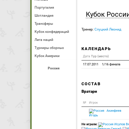
Португалия
Кубок Росси
Шотландия
Трансферы
Тренер:
Слуцкий Леонид
Кубок конфедераций
Лига наций
Турниры сборных
КАЛЕНДАРЬ
Кубок Америки
Дата
Тур (место)
17.07.2011
1/16 финала
Россия
СОСТАВ
Вратари
№
Игрок
Акинфеев
Игорь
Не играли:
Исупов В
Ревякин Сергей
,