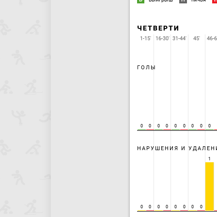
ЧЕТВЕРТИ
1-15'
16-30'
31-44'
45'
46-6
ГОЛЫ
0
0
0
0
0
0
0
0
0
НАРУШЕНИЯ И УДАЛЕН
1
0
0
0
0
0
0
0
0