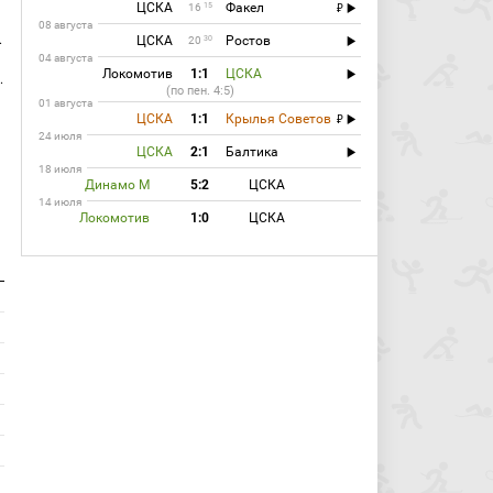
ЦСКА
Факел
15
16
08 августа
.
ЦСКА
Ростов
30
20
04 августа
Локомотив
1:1
ЦСКА
.
(по пен. 4:5)
01 августа
ЦСКА
1:1
Крылья Советов
24 июля
ЦСКА
2:1
Балтика
18 июля
Динамо М
5:2
ЦСКА
14 июля
Локомотив
1:0
ЦСКА