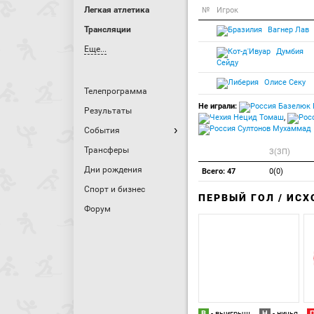
Легкая атлетика
№
Игрок
Трансляции
Вагнер Лав
Еще...
Думбия
Сейду
Олисе Секу
Телепрограмма
Не играли:
Базелюк 
Результаты
Нецид Томаш
,
Султонов Мухаммад
События
Трансферы
З(ЗП)
Дни рождения
Всего: 47
0(0)
Спорт и бизнес
ПЕРВЫЙ ГОЛ / ИС
Форум
В
- выигрыш
Н
- ничья