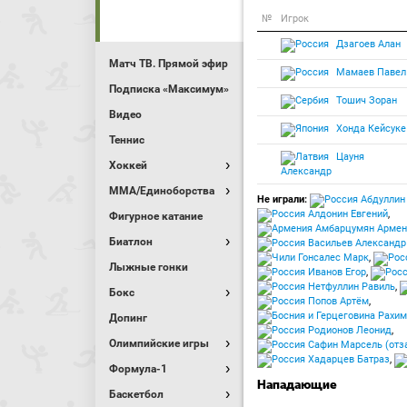
№
Игрок
Дзагоев Алан
Матч ТВ. Прямой эфир
Мамаев Павел
Подписка «Максимум»
Тошич Зоран
Видео
Хонда Кейсуке
Теннис
Цауня
Хоккей
Александр
MMA/Единоборства
Не играли:
Абдуллин
Алдонин Евгений
,
Фигурное катание
Амбарцумян Армен
Биатлон
Васильев Александр 
Гонсалес Марк
,
Лыжные гонки
Иванов Егор
,
Нетфуллин Равиль
,
Бокс
Попов Артём
,
Рахим
Допинг
Родионов Леонид
,
Олимпийские игры
Сафин Марсель (отза
Хадарцев Батраз
,
Формула-1
Нападающие
Баскетбол