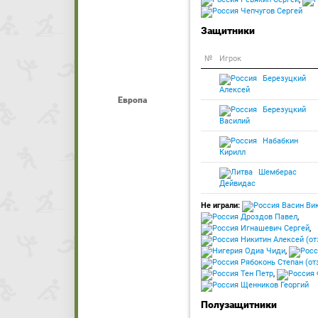
Чепчугов Сергей
Защитники
№
Игрок
Березуцкий
Алексей
Европа
Березуцкий
Василий
Набабкин
Кирилл
Шемберас
Дейвидас
Не играли:
Васин Ви
Дроздов Павел
,
Игнашевич Сергей
,
Никитин Алексей (от
Одиа Чиди
,
Рябоконь Степан (от
Тен Петр
,
Щенников Георгий
Полузащитники