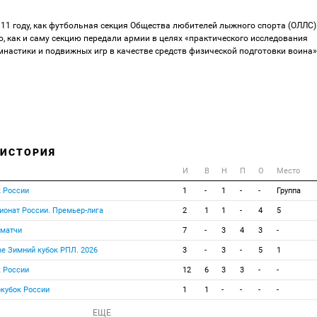
1 году, как футбольная секция Общества любителей лыжного спорта (ОЛЛС)
, как и саму секцию передали армии в целях «практического исследования
мнастики и подвижных игр в качестве средств физической подготовки воина»
 ИСТОРИЯ
И
В
Н
П
О
Место
к России
1
-
1
-
-
Группа
ионат России. Премьер-лига
2
1
1
-
4
5
 матчи
7
-
3
4
3
-
ne Зимний кубок РПЛ. 2026
3
-
3
-
5
1
к России
12
6
3
3
-
-
ркубок России
1
1
-
-
-
-
ЕЩЕ