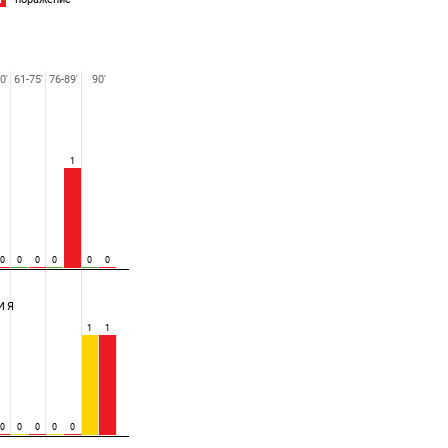
0'
61-75'
76-89'
90'
1
0
0
0
0
0
0
ИЯ
1
1
0
0
0
0
0