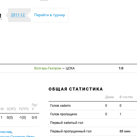
и
2011-12
Перейти в турнир
Волгарь-Газпром
—
ЦСКА
1:0
ОБЩАЯ СТАТИСТИКА
Дома
В гостях
Пр/
Голов забито
0
0
M
З(ЗП)
П(ПП)
У
Голов пропущено
0
1
1
0(0)
-1(0)
0/0
Первый забитый гол
Первый пропущенный гол
88 мин.
ячеслав
,
Скрипник Иван
,