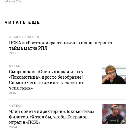
24 мая 2025
ЧИТАТЬ ЕЩЕ
АЛЬФА-БАНК РПЛ
ЦСКА и «Ростов» играют вничью после первого
тайма матча РПЛ
21:17
ФУТБОЛ
Смородская: «Очень плохая игра у
«Локомотива», просто безобразие!
Сложно чего‑то ожидать, если нет
усиления»
21:07
ФУТБОЛ
Член совета директоров «Локомотива»
Филатов: «Хотел бы, чтобы Батраков
играл в «ПСЖ»
20:54