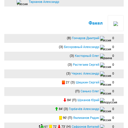
Тарханов Александр
Факел
(В)
Гончаров Дмитрий
0
(З)
Бескровный Александр
0
(З)
Касторный Олег
0
(З)
Растегаев Сергей
0
(З)
Черкес Александр
0
21′ (З)
Шишкин Сергей
0
(П)
Санько Олег
0
84′ (П)
Шуканов Юрий
0
84′ (З)
Горбачёв Александр
0
90′ (П)
Ямлиханов Радик
0
61′
72′
73′ (Н)
Сафронов Виталий
0