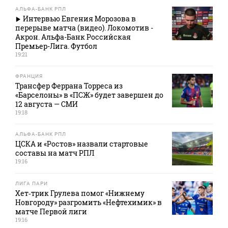
АЛЬФА-БАНК РПЛ
Интервью Евгения Морозова в
перерыве матча (видео). Локомотив -
Акрон. Альфа-Банк Российская
Премьер-Лига. Футбол
19:21
ФРАНЦИЯ
Трансфер Феррана Торреса из
«Барселоны» в «ПСЖ» будет завершен до
12 августа — СМИ
19:18
АЛЬФА-БАНК РПЛ
ЦСКА и «Ростов» назвали стартовые
составы на матч РПЛ
19:16
ЛИГА ПАРИ
Хет‑трик Грулева помог «Нижнему
Новгороду» разгромить «Нефтехимик» в
матче Первой лиги
19:16