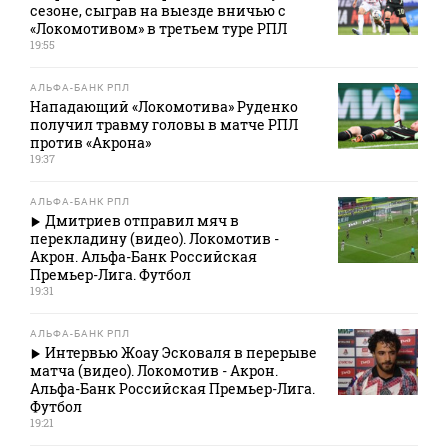
сезоне, сыграв на выезде вничью с
«Локомотивом» в третьем туре РПЛ
19:55
АЛЬФА-БАНК РПЛ
Нападающий «Локомотива» Руденко
получил травму головы в матче РПЛ
против «Акрона»
19:37
АЛЬФА-БАНК РПЛ
Дмитриев отправил мяч в
перекладину (видео). Локомотив -
Акрон. Альфа-Банк Российская
Премьер-Лига. Футбол
19:31
АЛЬФА-БАНК РПЛ
Интервью Жоау Эсковаля в перерыве
матча (видео). Локомотив - Акрон.
Альфа-Банк Российская Премьер-Лига.
Футбол
19:21