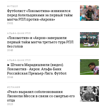
ФУТБОЛ
Футболист «Локомотива» извинился
перед болельщиками за первый тайм
матча РПЛ против «Акрона»
19:02
АЛЬФА-БАНК РПЛ
«Локомотив» и «Акрон» завершили
первый тайм матча третьего тура РПЛ
без голов
18:48
АЛЬФА-БАНК РПЛ
Штанга Марадишвили (видео).
Локомотив - Акрон. Альфа-Банк
Российская Премьер-Лига. Футбол
18:44
ИСПАНИЯ
«Реал» выразил соболезнования
Лионелю Месси в связи со смертью его
отца
18:23