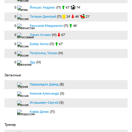
0
Йокшас Андриус
(П)
67′
74′
0
Тетерин Дмитрий
(П)
24′
46′
21′
0
Касымов Мирджалол
(П)
46′
0
Лакич Огниен
(Н)
67′
0
Бобер Антон
(П)
67′
0
Петросянц Тигран
(Н)
0
Эду
(Н)
Запасные
Гварамадзе Давид
(В)
Анюков Александр
(З)
Игнашевич Сергей
(З)
Ковба Денис
(П)
Тренер