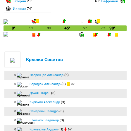
Тетерин
21′
61′
Сафронов
Йокшас
74′
0′
45′
90′
15′
30′
60′
75′
Крылья Советов
0
Лавренцов Александр
(В)
0
Бородюк Александр
(З)
75′
0
Дохоян Карен
(З)
0
Кирюхин Александр
(З)
0
Самарони Леандро
(З)
0
Шунейко Владимир
(З)
0
Коновалов Андрей
(П)
67′