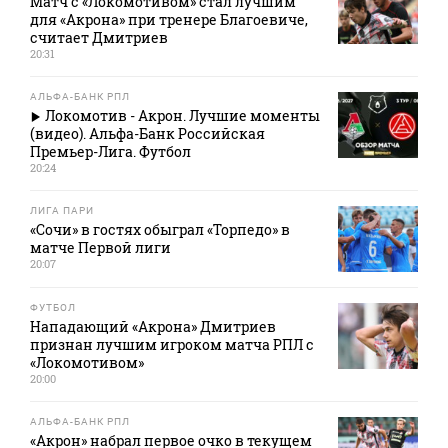
Матч с «Локомотивом» стал лучшим
для «Акрона» при тренере Благоевиче,
считает Дмитриев
20:31
АЛЬФА-БАНК РПЛ
Локомотив - Акрон. Лучшие моменты
(видео). Альфа-Банк Российская
Премьер-Лига. Футбол
20:24
ЛИГА ПАРИ
«Сочи» в гостях обыграл «Торпедо» в
матче Первой лиги
20:07
ФУТБОЛ
Нападающий «Акрона» Дмитриев
признан лучшим игроком матча РПЛ с
«Локомотивом»
20:00
АЛЬФА-БАНК РПЛ
«Акрон» набрал первое очко в текущем