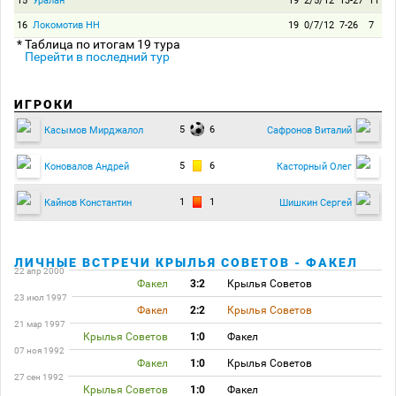
15
Уралан
19
2/5/12
13-27
11
16
Локомотив НН
19
0/7/12
7-26
7
* Таблица по итогам 19 тура
Перейти в последний тур
ИГРОКИ
5
6
Касымов Мирджалол
Сафронов Виталий
5
6
Коновалов Андрей
Касторный Олег
1
1
Кайнов Константин
Шишкин Сергей
ЛИЧНЫЕ ВСТРЕЧИ КРЫЛЬЯ СОВЕТОВ - ФАКЕЛ
22 апр 2000
Факел
3:2
Крылья Советов
23 июл 1997
Факел
2:2
Крылья Советов
21 мар 1997
Крылья Советов
1:0
Факел
07 ноя 1992
Факел
1:0
Крылья Советов
27 сен 1992
Крылья Советов
1:0
Факел