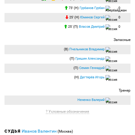
73′ (Н)
Гурбанов Гурбан
0
25′ (Н)
Юминов Сергей
0
25′ (П)
Власов Дмитрий
0
Запасные
(В)
Пчельников Владимир
(П)
Гришин Александр
(П)
Семин Геннадий
(Н)
Дегтярёв Игорь
Тренер
Нененко Валерий
? Условные обозначения
СУДЬЯ
Иванов Валентин
(Москва)