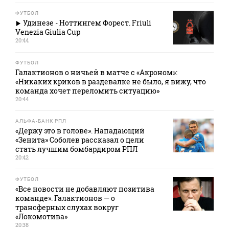
ФУТБОЛ
Удинезе - Ноттингем Форест. Friuli
Venezia Giulia Cup
20:44
ФУТБОЛ
Галактионов о ничьей в матче с «Акроном»:
«Никаких криков в раздевалке не было, я вижу, что
команда хочет переломить ситуацию»
20:44
АЛЬФА-БАНК РПЛ
«Держу это в голове». Нападающий
«Зенита» Соболев рассказал о цели
стать лучшим бомбардиром РПЛ
20:42
ФУТБОЛ
«Все новости не добавляют позитива
команде». Галактионов — о
трансферных слухах вокруг
«Локомотива»
20:38