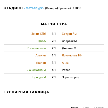
СТАДИОН
«Металлург»
(Самара)
Зрителей: 17000
МАТЧИ ТУРА
Зенит СПб
1:1
Сатурн Рм
ЦСКА
2:1
Спартак М
Ростсельмаш
2:1
Динамо М
Алания
1:1
Локомотив НН
Уралан
1:1
Анжи
Локомотив М
4:1
Ротор
Торпедо М
2:1
Черноморец
ТУРНИРНАЯ ТАБЛИЦА
Всего
Дома
В гостях