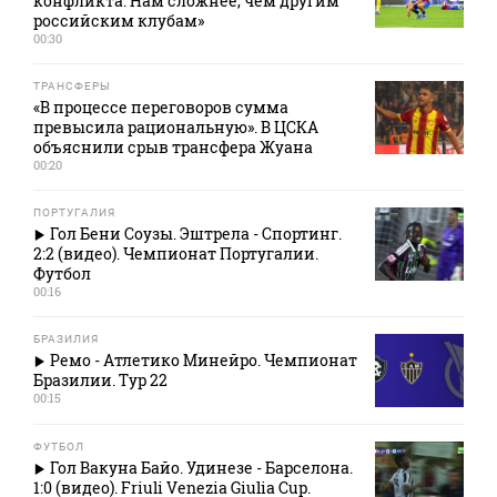
конфликта. Нам сложнее, чем другим
российским клубам»
00:30
ТРАНСФЕРЫ
«В процессе переговоров сумма
превысила рациональную». В ЦСКА
объяснили срыв трансфера Жуана
00:20
ПОРТУГАЛИЯ
Гол Бени Соузы. Эштрела - Спортинг.
2:2 (видео). Чемпионат Португалии.
Футбол
00:16
БРАЗИЛИЯ
Ремо - Атлетико Минейро. Чемпионат
Бразилии. Тур 22
00:15
ФУТБОЛ
Гол Вакуна Байо. Удинезе - Барселона.
1:0 (видео). Friuli Venezia Giulia Cup.