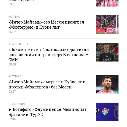
05:31
ФУТБОЛ
«Интер Майами» без Месси проиграл
«Монтеррею» в Кубке лиг
05:19
ТРАНСФЕРЫ
«Локомотив» и «Галатасарай» достигли
соглашения по трансферу Батракова —
СМИ
05:08
ФУТБОЛ
«Интер Майами» сыграет в Кубке лиг
против «Монтеррея» без Месси
03:27
БРАЗИЛИЯ
Ботафого - Флуминенсе. Чемпионат
Бразилии. Тур 22
02:46