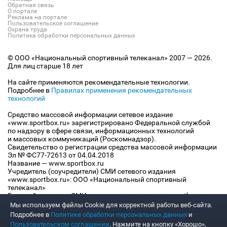
Обратная связь
О портале
Реклама на портале
Пользовательское соглашение
Охрана труда
Политика обработки персональных данных
© ООО «Национальный спортивный телеканал» 2007 — 2026.
Для лиц старше 18 лет
На сайте применяются рекомендательные технологии.
Подробнее в
Правилах применения рекомендательных
технологий
Средство массовой информации сетевое издание
«www.sportbox.ru» зарегистрировано Федеральной службой
по надзору в сфере связи, информационных технологий
и массовых коммуникаций (Роскомнадзор).
Свидетельство о регистрации средства массовой информации
Эл № ФС77-72613 от 04.04.2018
Название — www.sportbox.ru
Учредитель (соучредители) СМИ сетевого издания
«www.sportbox.ru»: ООО «Национальный спортивный
телеканал»
Главный редактор СМИ сетевого издания «www.sportbox.ru»:
Конов В.А.
Мы используем файлы Сookie для корректной работы веб-сайта.
Номер телефона редакции СМИ сетевого издания
Подробнее в
Политике обработки персональных данных
и
«www.sportbox.ru»: +7 (495) 653 8419
Пользовательском соглашении
. Нажмите на кнопку «Хорошо»,