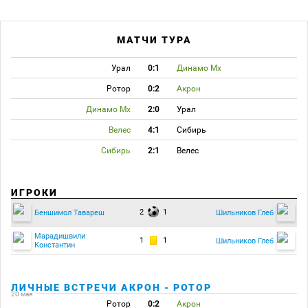
МАТЧИ ТУРА
Урал
0:1
Динамо Мх
Ротор
0:2
Акрон
Динамо Мх
2:0
Урал
Велес
4:1
Сибирь
Сибирь
2:1
Велес
ИГРОКИ
2
1
Беншимол Тавареш
Шильников Глеб
Марадишвили
1
1
Шильников Глеб
Константин
ЛИЧНЫЕ ВСТРЕЧИ АКРОН - РОТОР
20 мая
Ротор
0:2
Акрон