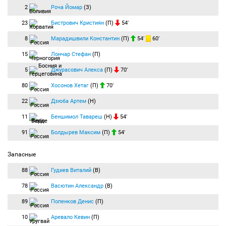
2
Роча Йомар
(З)
23
Бистрович Кристиян
(П)
54′
8
Марадишвили Константин
(П)
54′
60′
15
Лончар Стефан
(П)
5
Джурасович Алекса
(П)
70′
80
Хосонов Хетаг
(П)
70′
22
Дзюба Артем
(Н)
11
Беншимол Тавареш
(Н)
54′
91
Болдырев Максим
(П)
54′
Запасные
88
Гудиев Виталий
(В)
78
Васютин Александр
(В)
89
Попенков Денис
(П)
10
Аревало Кевин
(П)