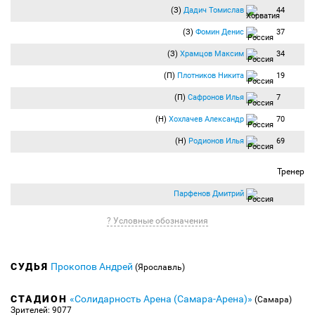
(З)
Дадич Томислав
44
(З)
Фомин Денис
37
(З)
Храмцов Максим
34
(П)
Плотников Никита
19
(П)
Сафронов Илья
7
(Н)
Хохлачев Александр
70
(Н)
Родионов Илья
69
Тренер
Парфенов Дмитрий
? Условные обозначения
СУДЬЯ
Прокопов Андрей
(Ярославль)
СТАДИОН
«Солидарность Арена (Самара-Арена)»
(Самара)
Зрителей: 9077