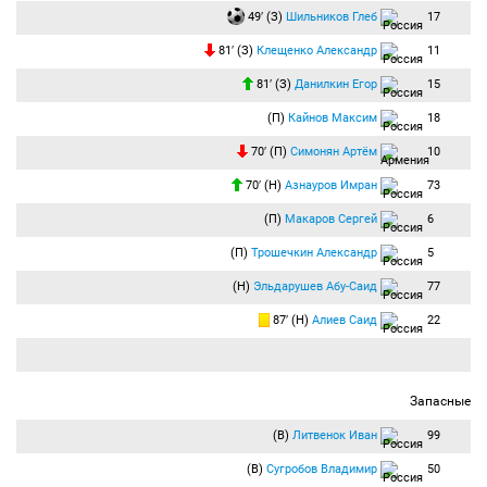
49′ (З)
Шильников Глеб
17
81′ (З)
Клещенко Александр
11
81′ (З)
Данилкин Егор
15
(П)
Кайнов Максим
18
70′ (П)
Симонян Артём
10
70′ (Н)
Азнауров Имран
73
(П)
Макаров Сергей
6
(П)
Трошечкин Александр
5
(Н)
Эльдарушев Абу-Саид
77
87′ (Н)
Алиев Саид
22
Запасные
(В)
Литвенок Иван
99
(В)
Сугробов Владимир
50