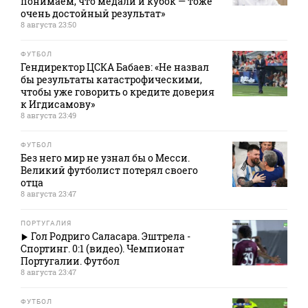
понимаем, что медали и кубок — тоже
очень достойный результат»
8 августа 23:50
ФУТБОЛ
Гендиректор ЦСКА Бабаев: «Не назвал
бы результаты катастрофическими,
чтобы уже говорить о кредите доверия
к Игдисамову»
8 августа 23:49
ФУТБОЛ
Без него мир не узнал бы о Месси.
Великий футболист потерял своего
отца
8 августа 23:47
ПОРТУГАЛИЯ
Гол Родриго Саласара. Эштрела -
Спортинг. 0:1 (видео). Чемпионат
Португалии. Футбол
8 августа 23:47
ФУТБОЛ