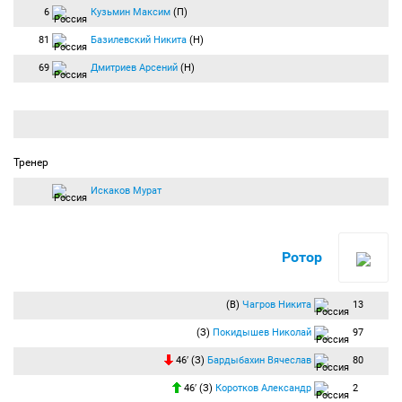
6
Кузьмин Максим
(П)
81
Базилевский Никита
(Н)
69
Дмитриев Арсений
(Н)
Тренер
Искаков Мурат
Ротор
(В)
Чагров Никита
13
(З)
Покидышев Николай
97
46′ (З)
Бардыбахин Вячеслав
80
46′ (З)
Коротков Александр
2