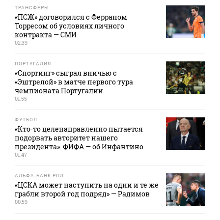
ТРАНСФЕРЫ
«ПСЖ» договорился с Ферраном
Торресом об условиях личного
контракта — СМИ
02:39
ПОРТУГАЛИЯ
«Спортинг» сыграл вничью с
«Эштрелой» в матче первого тура
чемпионата Португалии
01:55
ФУТБОЛ
«Кто‑то целенаправленно пытается
подорвать авторитет нашего
президента». ФИФА — об Инфантино
01:47
АЛЬФА-БАНК РПЛ
«ЦСКА может наступить на одни и те же
грабли второй год подряд» — Радимов
00:59