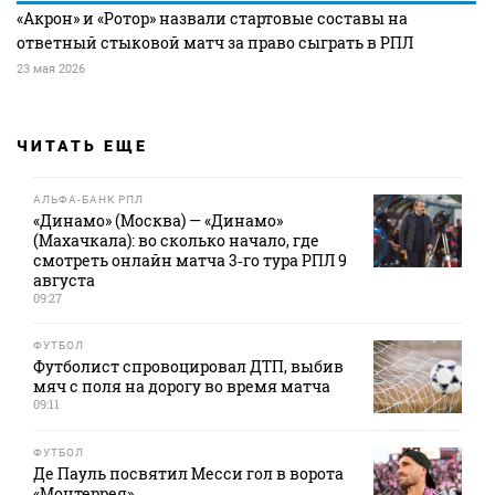
«Акрон» и «Ротор» назвали стартовые составы на
ответный стыковой матч за право сыграть в РПЛ
23 мая 2026
ЧИТАТЬ ЕЩЕ
АЛЬФА-БАНК РПЛ
«Динамо» (Москва) — «Динамо»
(Махачкала): во сколько начало, где
смотреть онлайн матча 3‑го тура РПЛ 9
августа
09:27
ФУТБОЛ
Футболист спровоцировал ДТП, выбив
мяч с поля на дорогу во время матча
09:11
ФУТБОЛ
Де Пауль посвятил Месси гол в ворота
«Монтеррея»