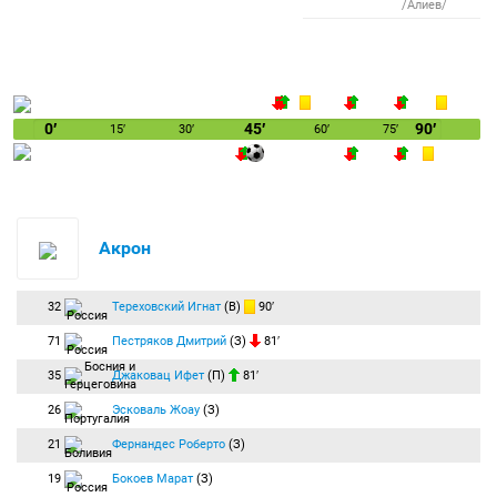
/Алиев/
0′
45′
90′
15′
30′
60′
75′
Акрон
32
Тереховский Игнат
(В)
90′
71
Пестряков Дмитрий
(З)
81′
35
Джаковац Ифет
(П)
81′
26
Эсковаль Жоау
(З)
21
Фернандес Роберто
(З)
19
Бокоев Марат
(З)