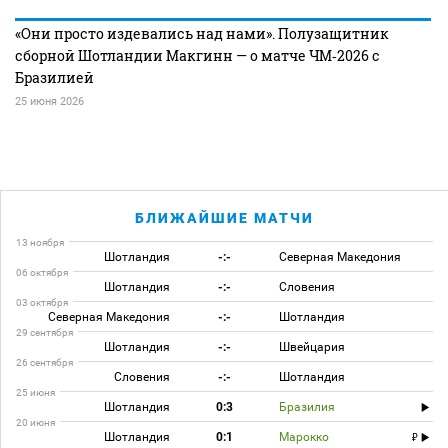
«Они просто издевались над нами». Полузащитник
сборной Шотландии Макгинн — о матче ЧМ‑2026 с
Бразилией
25 июня 2026
БЛИЖАЙШИЕ МАТЧИ
13 ноября
Шотландия
-:-
Северная Македония
06 октября
Шотландия
-:-
Словения
03 октября
Северная Македония
-:-
Шотландия
29 сентября
Шотландия
-:-
Швейцария
26 сентября
Словения
-:-
Шотландия
25 июня
Шотландия
0:3
Бразилия
20 июня
Шотландия
0:1
Марокко