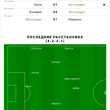
14 июня
Гаити
0:1
Шотландия
06 июня
Боливия
0:4
Шотландия
30 мая
Шотландия
4:1
Кюрасао
ПОСЛЕДНЯЯ РАССТАНОВКА
(4-2-3-1)
.Ролстон
.Кристи
.Гилмор
.Хэнли
.Мактоминей
.Ганн
.Дайкс
.Маклин