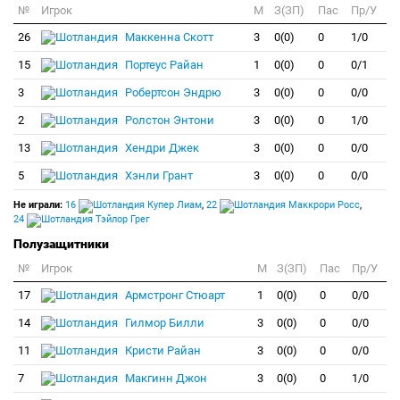
№
Игрок
M
З(ЗП)
Пас
Пр/У
26
Маккенна Скотт
3
0(0)
0
1/0
15
Портеус Райан
1
0(0)
0
0/1
3
Робертсон Эндрю
3
0(0)
0
0/0
2
Ролстон Энтони
3
0(0)
0
1/0
13
Хендри Джек
3
0(0)
0
0/0
5
Хэнли Грант
3
0(0)
0
0/0
Не играли:
16
Купер Лиам
,
22
Маккрори Росс
,
24
Тэйлор Грег
Полузащитники
№
Игрок
M
З(ЗП)
Пас
Пр/У
17
Армстронг Стюарт
1
0(0)
0
0/0
14
Гилмор Билли
3
0(0)
0
0/0
11
Кристи Райан
3
0(0)
0
0/0
7
Макгинн Джон
3
0(0)
0
1/0