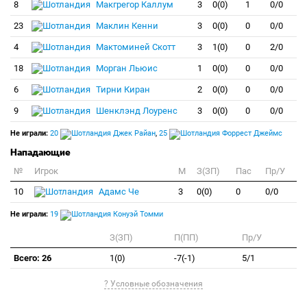
8
Макгрегор Каллум
3
0(0)
1
0/0
23
Маклин Кенни
3
0(0)
0
0/0
4
Мактоминей Скотт
3
1(0)
0
2/0
18
Морган Льюис
1
0(0)
0
0/0
6
Тирни Киран
2
0(0)
0
0/0
9
Шенклэнд Лоуренс
3
0(0)
0
0/0
Не играли:
20
Джек Райан
,
25
Форрест Джеймс
Нападающие
№
Игрок
M
З(ЗП)
Пас
Пр/У
10
Адамс Че
3
0(0)
0
0/0
Не играли:
19
Конуэй Томми
З(ЗП)
П(ПП)
Пр/У
Всего: 26
1(0)
-7(-1)
5/1
? Условные обозначения