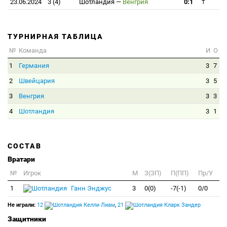
23.06.2024
3 (4)
Шотландия
—
Венгрия
0:1
T
ТУРНИРНАЯ ТАБЛИЦА
№
Команда
И
О
1
Германия
3
7
2
Швейцария
3
5
3
Венгрия
3
3
4
Шотландия
3
1
СОСТАВ
Вратари
№
Игрок
M
З(ЗП)
П(ПП)
Пр/У
1
Ганн Энджус
3
0(0)
-7(-1)
0/0
Не играли:
12
Келли Лиам
,
21
Кларк Зандер
Защитники