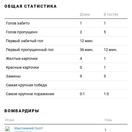
ОБЩАЯ СТАТИСТИКА
Дома
В гостях
Голов забито
1
1
Голов пропущено
2
5
Первый забитый гол
12 мин.
Первый пропущенный гол
36 мин.
12 мин.
Желтые карточки
4
1
Красные карточки
0
1
Замены
9
5
Самая крупная победа
Самое крупное поражение
0:1
1:5
БОМБАРДИРЫ
Игрок
Голы
Мактоминей Скотт
1