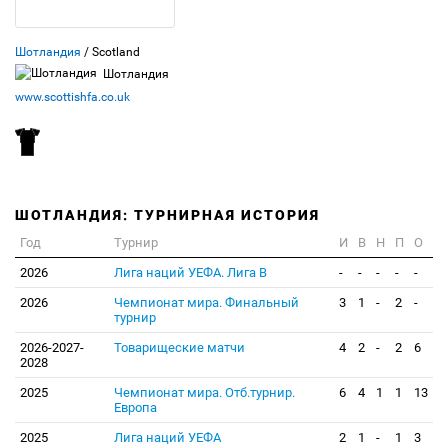
Шотландия
/ Scotland
Шотландия
www.scottishfa.co.uk
ШОТЛАНДИЯ: ТУРНИРНАЯ ИСТОРИЯ
Год
Турнир
И
В
Н
П
О
2026
Лига наций УЕФА. Лига В
-
-
-
-
-
2026
Чемпионат мира. Финальный
3
1
-
2
-
турнир
2026-2027-
Товарищеские матчи
4
2
-
2
6
2028
2025
Чемпионат мира. Отб.турнир.
6
4
1
1
13
Европа
2025
Лига наций УЕФА
2
1
-
1
3