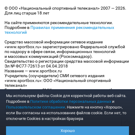
© ООО «Национальный спортивный телеканал» 2007 — 2026.
Для лиц старше 18 лет
На сайте применяются рекомендательные технологии.
Подробнее в
Правилах применения рекомендательных
технологий
Средство массовой информации сетевое издание
«www.sportbox.ru» зарегистрировано Федеральной службой
по надзору в сфере связи, информационных технологий
и массовых коммуникаций (Роскомнадзор).
Свидетельство о регистрации средства массовой информации
Эл № ФС77-72613 от 04.04.2018
Название — www.sportbox.ru
Учредитель (соучредители) СМИ сетевого издания
«www.sportbox.ru»: ООО «Национальный спортивный
телеканал»
Главный редактор СМИ сетевого издания «www.sportbox.ru»:
Конов В.А.
Мы используем файлы Сookie для корректной работы веб-сайта.
Номер телефона редакции СМИ сетевого издания
Подробнее в
Политике обработки персональных данных
и
«www.sportbox.ru»: +7 (495) 653 8419
Пользовательском соглашении
. Нажмите на кнопку «Хорошо»,
Адрес электронной почты редакции СМИ сетевого издания
если Вы согласны на использование файлов cookie. Если нет, то
«www.sportbox.ru»: editor@sportbox.ru
отключите Cookies в настройках браузера
Хорошо