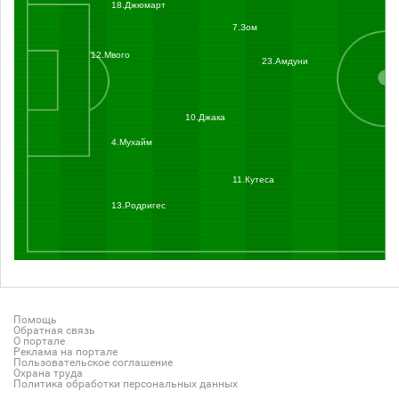
18.Джюмарт
7.Зом
12.Мвого
23.Амдуни
10.Джака
4.Мухайм
11.Кутеса
13.Родригес
Помощь
Обратная связь
О портале
Реклама на портале
Пользовательское соглашение
Охрана труда
Политика обработки персональных данных