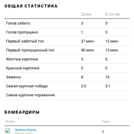
ОБЩАЯ СТАТИСТИКА
Дома
В гостях
Голов забито
3
5
Голов пропущено
1
3
Первый забитый гол
27 мин.
12 мин.
Первый пропущенный гол
90 мин.
13 мин.
Желтые карточки
3
6
Красные карточки
0
0
Замены
8
16
Самая крупная победа
2:0
3:1
Самое крупное поражение
БОМБАРДИРЫ
Игрок
Голы
Эмболо Брель
2
Швейцария