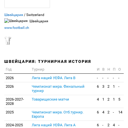
Швейцария
/ Switzerland
Швейцария
www.football.ch
ШВЕЙЦАРИЯ: ТУРНИРНАЯ ИСТОРИЯ
Год
Турнир
И
В
Н
П
О
2026
Лига наций УЕФА. Лига В
-
-
-
-
-
2026
Чемпионат мира. Финальный
6
3
2
1
-
турнир
2026-2027-
Товарищеские матчи
4
1
2
1
5
2028
2025
Чемпионат мира. Отб.турнир.
6
4
2
-
14
Европа
2024-2025
Лига наций УЕФА. Лига А
6
-
2
4
-