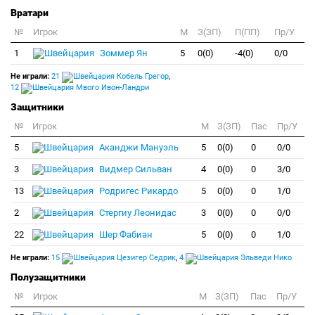
Вратари
№
Игрок
M
З(ЗП)
П(ПП)
Пр/У
1
Зоммер Ян
5
0(0)
-4(0)
0/0
Не играли:
21
Кобель Грегор
,
12
Мвого Ивон-Ландри
Защитники
№
Игрок
M
З(ЗП)
Пас
Пр/У
5
Аканджи Мануэль
5
0(0)
0
0/0
3
Видмер Сильван
4
0(0)
0
3/0
13
Родригес Рикардо
5
0(0)
0
1/0
2
Стергиу Леонидас
3
0(0)
0
0/0
22
Шер Фабиан
5
0(0)
0
1/0
Не играли:
15
Цезигер Седрик
,
4
Эльведи Нико
Полузащитники
№
Игрок
M
З(ЗП)
Пас
Пр/У