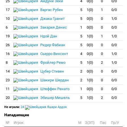
25
Амдуни Зеки
4
0(0)
0
0/0
17
Варгас Рубен
5
1(0)
1
0/0
10
Джака Гранит
5
0(0)
0
1/0
6
Закария Денис
1
0(0)
0
0/0
19
Ндой Дан
5
1(0)
1
1/0
26
Ридер Фабиан
5
0(0)
0
0/0
16
Сьерро Винсент
4
0(0)
0
1/0
8
Фройлер Ремо
5
1(0)
2
1/0
14
Цубер Стивен
2
0(0)
0
0/0
23
Шакири Шердан
2
1(0)
0
0/0
11
Штеффен Ренато
1
0(0)
0
0/0
20
Эбишер Мишель
5
1(0)
2
0/0
Не играли:
24
Яшари Ардон
Нападающие
№
Игрок
M
З(ЗП)
Пас
Пр/У