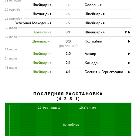
03 октября
Швейцария
-:-
Словения
29 сентября
Шотландия
-:-
Швейцария
26 сентября
Северная Македония
-:-
Швейцария
12 июля
Аргентина
3:1
Швейцария
07 июля
Швейцария
0:0
Колумбия
(по пен. 4:3)
03 июля
Швейцария
2:0
Алжир
24 июня
Швейцария
2:1
Канада
18 июня
Швейцария
4:1
Босния и Герцеговина
ПОСЛЕДНЯЯ РАССТАНОВКА
(4-2-3-1)
17.Фернандеш
15.Угринич
8.Фройлер