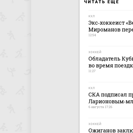
ЧИТАТЬ ЕЩЕ
КХЛ
Экс‑хоккеист «В
Мироманов пер
12:54
ХОККЕЙ
Обладатель Кубк
во время поездк
11:27
КХЛ
СКА подписал п
Ларионовым‑м
6 августа 17:26
ХОККЕЙ
Ожиганов заклю