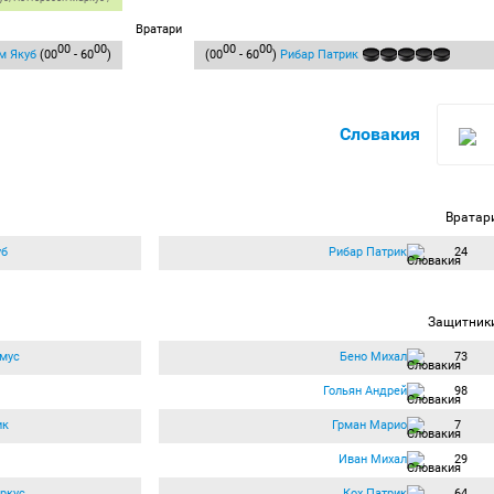
Вратари
00
00
00
00
м Якуб
(00
- 60
)
(00
- 60
)
Рибар Патрик
Словакия
Вратар
уб
Рибар Патрик
24
Защитник
мус
Бено Михал
73
Гольян Андрей
98
ик
Грман Марио
7
Иван Михал
29
ркус
Кох Патрик
64