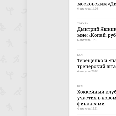
московским «Дин
6 августа 14:26
ХОККЕЙ
Дмитрий Яшкин:
мне: «Копай, руб
6 августа 13:51
КХЛ
Терещенко и Еп
тренерский штаб
4 августа 20:03
ВХЛ
Хоккейный клуб
участия в новом
финансами
4 августа 15:31