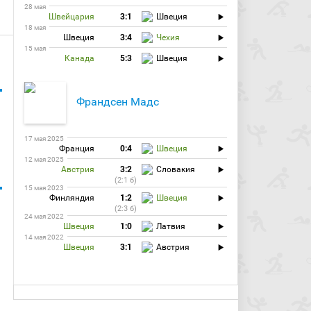
28 мая
Швейцария
3:1
Швеция
18 мая
Швеция
3:4
Чехия
15 мая
Канада
5:3
Швеция
Франдсен Мадс
17 мая 2025
Франция
0:4
Швеция
12 мая 2025
Австрия
3:2
Словакия
(2:1 б)
15 мая 2023
Финляндия
1:2
Швеция
(2:3 б)
24 мая 2022
Швеция
1:0
Латвия
14 мая 2022
Швеция
3:1
Австрия