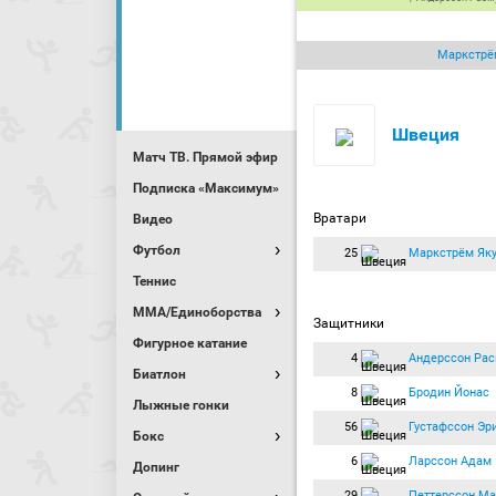
Маркстрё
Швеция
Матч ТВ. Прямой эфир
Подписка «Максимум»
Вратари
Видео
Футбол
25
Маркстрём Як
Теннис
MMA/Единоборства
Защитники
Фигурное катание
4
Андерссон Рас
Биатлон
8
Бродин Йонас
Лыжные гонки
56
Густафссон Эр
Бокс
6
Ларссон Адам
Допинг
29
Петтерссон Ма