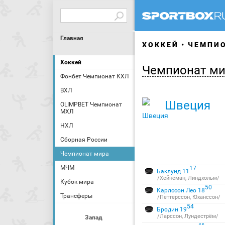
Главная
ХОККЕЙ
ЧЕМПИО
Хоккей
Чемпионат ми
Фонбет Чемпионат КХЛ
ВХЛ
Швеция
OLIMPBET Чемпионат
МХЛ
НХЛ
Сборная России
Чемпионат мира
МЧМ
17
Баклунд 11
/Хейнеман, Линдхольм/
Кубок мира
50
Карлссон Лео 18
Трансферы
/Петтерссон, Юханссон/
54
Бродин 19
/Ларссон, Лундестрём/
Запад