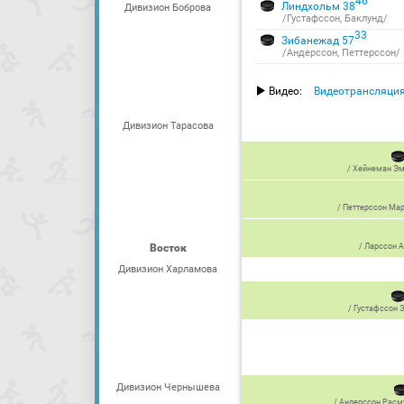
46
Линдхольм 38
Дивизион Боброва
/Густафссон, Баклунд/
33
Зибанежад 57
/Андерссон, Петтерссон/
Видео:
Видеотрансляци
Дивизион Тарасова
/
Хейнеман Э
/
Петтерссон Ма
Восток
/
Ларссон 
Дивизион Харламова
/
Густафссон 
Дивизион Чернышева
/
Андерссон Расм