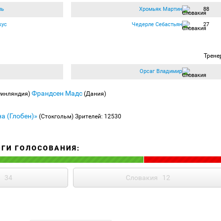
ль
Хромьяк Мартин
88
кус
Чедерле Себастьян
27
Трене
Орсаг Владимир
Франдсен Мадс
Финляндия)
(Дания)
а (Глобен)»
(Стокгольм)
Зрителей: 12530
ОГИ ГОЛОСОВАНИЯ:
34
Словакия
12