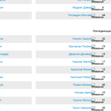
мон
Мудрак Давид
4
Росандич Мислав
44
Нападающи
эль
Гонзек Самуэл
42
он
Грегорчак Патрик
19
сандер
Дворски Далибор
15
ка
Кашлик Матей
17
Криштоф Михал
13
иас
Лантоши Роберт
16
сак
Роман Милош
40
с
Сикора Адам
10
п
Сукель Матуш
91
р
Такач Самуэль
49