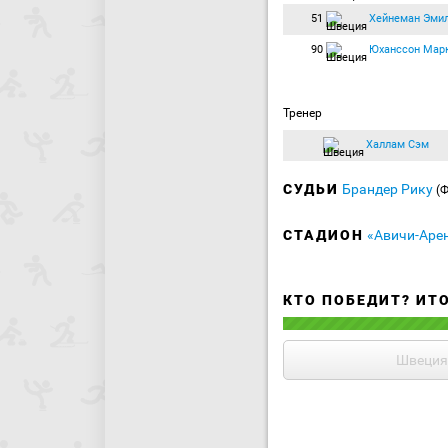
51
Хейнеман Эми
90
Юханссон Мар
Тренер
Халлам Сэм
СУДЬИ
Брандер Рику
(
СТАДИОН
«Авичи-Арен
КТО ПОБЕДИТ? ИТ
Швеция