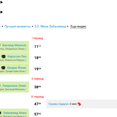
я
Лучшие моменты
5:0. Мика Зибанежад
Еще видео
I период
Баклунд Микаэль
11
17
миль
,
Линдхольм Элиас
/
Карлссон Лео
18
50
ркус
,
Юханссон Маркус
/
Бродин Йонас
19
54
Адам
,
Лундестрём Исак
/
II период
Линдхольм Элиас
38
46
Эрик
,
Баклунд Микаэль
/
III период
47
Гонзек Самуэл
36
2 мин
Зибанежад Мика
57
33
ус
,
Петтерссон Маркус
/