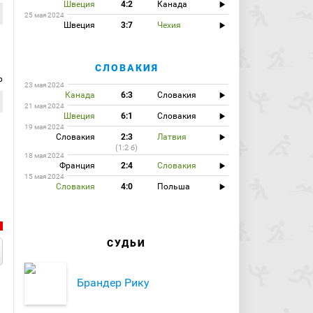
Швеция
4:2
Канада
25 мая 2024
Швеция
3:7
Чехия
СЛОВАКИЯ
р
23 мая 2024
Канада
6:3
Словакия
21 мая 2024
Швеция
6:1
Словакия
19 мая 2024
Словакия
2:3
Латвия
(1:2 б)
18 мая 2024
Франция
2:4
Словакия
15 мая 2024
Словакия
4:0
Польша
СУДЬИ
Брандер Рику