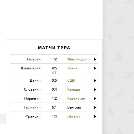
МАТЧИ ТУРА
Австрия
1:2
Финляндия
Швейцария
4:5
Чехия
ОТ
Дания
0:5
США
Словения
0:4
Канада
Норвегия
1:2
Казахстан
Германия
6:1
Венгрия
Франция
1:4
Латвия