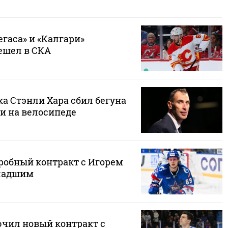
егаса» и «Калгари»
ешел в СКА
а Стэнли Хара сбил бегуна
и на велосипеде
робный контракт с Игорем
ладшим
чил новый контракт с