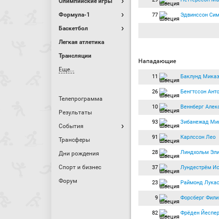
Олимпийские игры
Формула-1
77
Эдвинссон Си
Баскетбол
Легкая атлетика
Трансляции
Нападающие
Еще...
11
Баклунд Мика
26
Бенгтссон Ант
Телепрограмма
10
Веннберг Алек
Результаты
93
Зибанежад Ми
События
91
Карлссон Лео
Трансферы
28
Линдхольм Эл
Дни рождения
Спорт и бизнес
37
Лундестрём И
Форум
23
Раймонд Лука
9
Форсберг Фили
82
Фрёден Йеспе