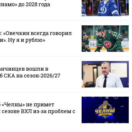
амо» до 2028 года
 «Овечкин всегда говорил
и». Ну я и рублю»
анчинцев вошли в
 СКА на сезон‑2026/27
 «Челны» не примет
 сезоне ВХЛ из‑за проблем с