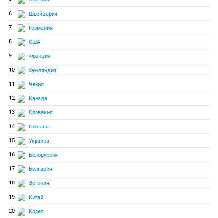
6
Швейцария
7
Германия
8
США
9
Франция
10
Финляндия
11
Чехия
12
Канада
13
Словакия
14
Польша
15
Украина
16
Белоруссия
17
Болгария
18
Эстония
19
Китай
20
Корея