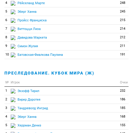
4
248
Рёйселанд Марте
5
245
Эберг Ханна
6
215
Пройсс Франциска
7
214
Виттоцци Лиза
8
212
Давидова Маркета
9
211
Симон Жулия
10
191
Батовская-Фиалкова Паулина
ПРЕСЛЕДОВАНИЕ. КУБОК МИРА (Ж)
№
Игрок
Очки
1
232
Экхофф Тирил
2
186
Вирер Доротея
3
185
Тандреволд Ингрид
4
168
Эберг Ханна
5
155
Херрман Дениз