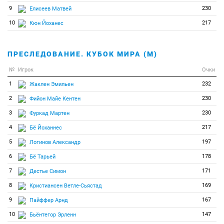
9
230
Елисеев Матвей
10
217
Кюн Йоханес
ПРЕСЛЕДОВАНИЕ. КУБОК МИРА (М)
№
Игрок
Очки
1
232
Жаклен Эмильен
2
230
Фийон Майе Кентен
3
230
Фуркад Мартен
4
217
Бё Йоханнес
5
197
Логинов Александр
6
178
Бё Тарьей
7
171
Дестье Симон
8
169
Кристиансен Ветле-Сьястад
9
167
Пайффер Арнд
10
147
Бьёнтегор Эрленн