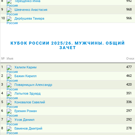
8
992
Терещенко Инна
9
968
Шевченко Анастасия
10
966
Дербушева Тамара
КУБОК РОССИИ 2025/26. МУЖЧИНЫ. ОБЩИЙ
ЗАЧЕТ
№
Имя
Очки
1
477
Халили Карим
2
462
Бажин Кирилл
3
420
Поварницын Александр
4
351
Латыпов Эдуард
5
336
Коновалов Савелий
6
297
Еремин Роман
7
292
Усов Даниил
8
278
Евменов Дмитрий