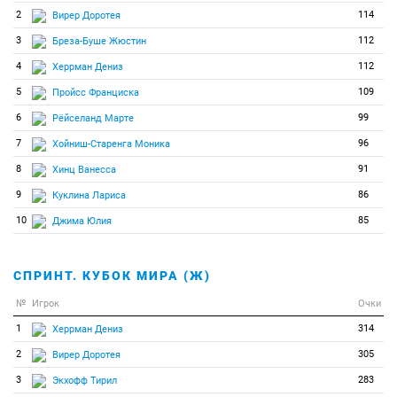
2
114
Вирер Доротея
3
112
Бреза-Буше Жюстин
4
112
Херрман Дениз
5
109
Пройсс Франциска
6
99
Рёйселанд Марте
7
96
Хойниш-Старенга Моника
8
91
Хинц Ванесса
9
86
Куклина Лариса
10
85
Джима Юлия
СПРИНТ. КУБОК МИРА (Ж)
№
Игрок
Очки
1
314
Херрман Дениз
2
305
Вирер Доротея
3
283
Экхофф Тирил