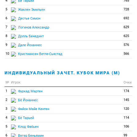
4
765
Бё Тарьей
5
728
Жаклен Эмильен
6
692
Дестье Симон
7
629
Логинов Александр
8
625
Долль Бенедикт
9
576
Дале Йоханнес
10
566
Кристиансен Ветле-Сьястад
ИНДИВИДУАЛЬНЫЙ ЗАЧЕТ. КУБОК МИРА (М)
№
Игрок
Очки
1
174
Фуркад Мартен
2
145
Бё Йоханнес
3
120
Фийон Майе Кентен
4
114
Бё Тарьей
5
106
Клод Фабьен
6
99
Вегер Беньямин