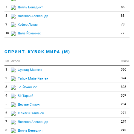
7
85
Долль Бенедикт
8
83
Логинов Александр
9
78
Хофер Лукас
10
77
Дале Йоханнес
СПРИНТ. КУБОК МИРА (М)
№
Игрок
Очки
1
360
Фуркад Мартен
2
324
Фийон Майе Кентен
3
323
Бё Йоханнес
4
307
Бё Тарьей
5
284
Дестье Симон
6
274
Жаклен Эмильен
7
274
Логинов Александр
8
249
Долль Бенедикт