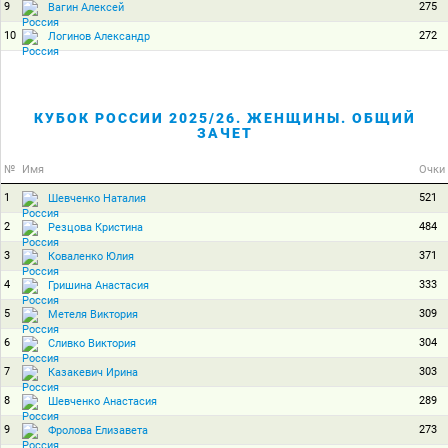
9
275
Вагин Алексей
10
272
Логинов Александр
КУБОК РОССИИ 2025/26. ЖЕНЩИНЫ. ОБЩИЙ
ЗАЧЕТ
№
Имя
Очки
1
521
Шевченко Наталия
2
484
Резцова Кристина
3
371
Коваленко Юлия
4
333
Гришина Анастасия
5
309
Метеля Виктория
6
304
Сливко Виктория
7
303
Казакевич Ирина
8
289
Шевченко Анастасия
9
273
Фролова Елизавета