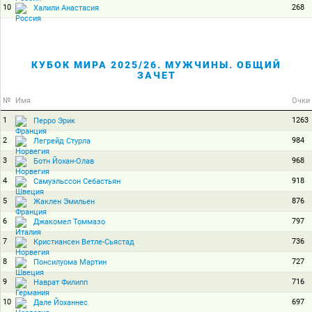
10
268
Халили Анастасия
КУБОК МИРА 2025/26. МУЖЧИНЫ. ОБЩИЙ
ЗАЧЕТ
№
Имя
Очки
1
1263
Перро Эрик
2
984
Легрейд Стурла
3
968
Ботн Йохан-Олав
4
918
Самуэльссон Себастьян
5
876
Жаклен Эмильен
6
797
Джакомел Томмазо
7
736
Кристиансен Ветле-Сьястад
8
727
Понсилуома Мартин
9
716
Наврат Филипп
10
697
Дале Йоханнес