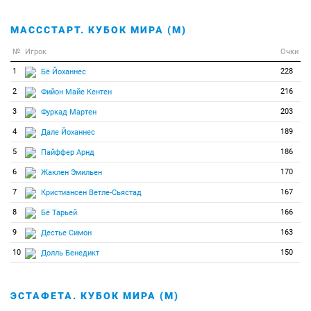
МАСССТАРТ. КУБОК МИРА (М)
№
Игрок
Очки
1
228
Бё Йоханнес
2
216
Фийон Майе Кентен
3
203
Фуркад Мартен
4
189
Дале Йоханнес
5
186
Пайффер Арнд
6
170
Жаклен Эмильен
7
167
Кристиансен Ветле-Сьястад
8
166
Бё Тарьей
9
163
Дестье Симон
10
150
Долль Бенедикт
ЭСТАФЕТА. КУБОК МИРА (М)