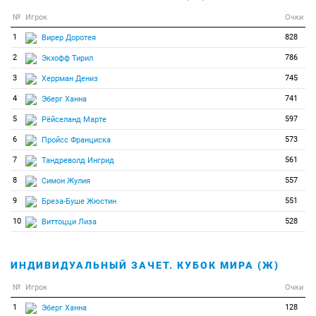
№
Игрок
Очки
1
828
Вирер Доротея
2
786
Экхофф Тирил
3
745
Херрман Дениз
4
741
Эберг Ханна
5
597
Рёйселанд Марте
6
573
Пройсс Франциска
7
561
Тандреволд Ингрид
8
557
Симон Жулия
9
551
Бреза-Буше Жюстин
10
528
Виттоцци Лиза
ИНДИВИДУАЛЬНЫЙ ЗАЧЕТ. КУБОК МИРА (Ж)
№
Игрок
Очки
1
128
Эберг Ханна