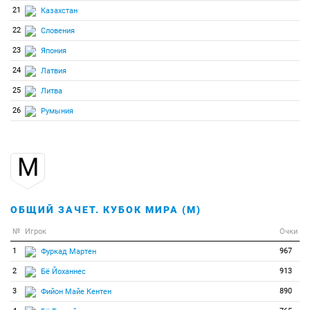
21
Казахстан
22
Словения
23
Япония
24
Латвия
25
Литва
26
Румыния
М
ОБЩИЙ ЗАЧЕТ. КУБОК МИРА (М)
№
Игрок
Очки
1
967
Фуркад Мартен
2
913
Бё Йоханнес
3
890
Фийон Майе Кентен