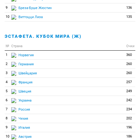
9
136
Бреза-Буше Жюстин
10
135
Виттоцци Лиза
ЭСТАФЕТА. КУБОК МИРА (Ж)
№
Страна
Очки
1
360
Норвегия
2
260
Германия
3
260
Швейцария
4
257
Франция
5
249
Швеция
6
242
Украина
7
234
Россия
8
202
Чехия
9
196
Италия
10
186
Австрия