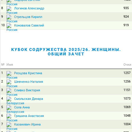
8
935
Логинов Александр
9
924
Стрельцов Кирилл
10
919
Коновалов Савелий
КУБОК СОДРУЖЕСТВА 2025/26. ЖЕНЩИНЫ.
ОБЩИЙ ЗАЧЕТ
№
Имя
Очки
1
1257
Резцова Кристина
2
1256
Шевченко Наталия
3
1151
Сливко Виктория
4
1073
Смольская Динара
5
1069
Сола Анна
6
1048
Гришина Анастасия
7
1004
Казакевич Ирина