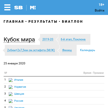
Войти
ГЛАВНАЯ
РЕЗУЛЬТАТЫ
БИАТЛОН
Кубок мира
2019-20
6-й этап, Поклюка
2х6км+2х7,5км см.эстафета (М/Ж)
Финиш
Календарь
25 января 2020
№
Время
Промахи
1
Италия
2
Норвегия
3
Швеция
4
Россия
5
Австрия