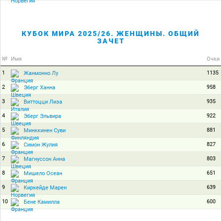
КУБОК МИРА 2025/26. ЖЕНЩИНЫ. ОБЩИЙ
ЗАЧЕТ
№
Имя
Очки
1
1135
Жанмонно Лу
2
958
Эберг Ханна
3
935
Виттоцци Лиза
4
922
Эберг Эльвира
5
881
Минккинен Суви
6
827
Симон Жулия
7
803
Магнуссон Анна
8
651
Мишело Осеан
9
639
Киркейде Марен
10
600
Бене Камилла