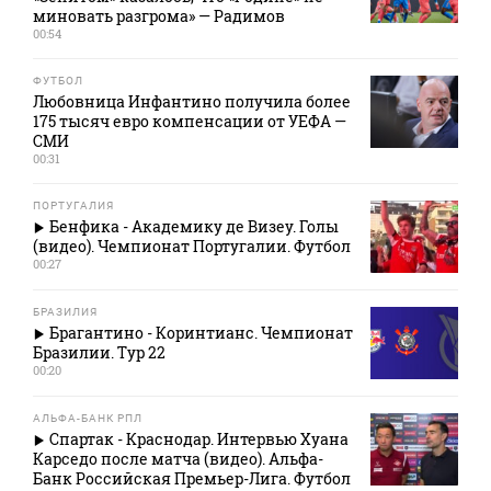
миновать разгрома» — Радимов
00:54
ФУТБОЛ
Любовница Инфантино получила более
175 тысяч евро компенсации от УЕФА —
СМИ
00:31
ПОРТУГАЛИЯ
Бенфика - Академику де Визеу. Голы
(видео). Чемпионат Португалии. Футбол
00:27
БРАЗИЛИЯ
Брагантино - Коринтианс. Чемпионат
Бразилии. Тур 22
00:20
АЛЬФА-БАНК РПЛ
Спартак - Краснодар. Интервью Хуана
Карседо после матча (видео). Альфа-
Банк Российская Премьер-Лига. Футбол