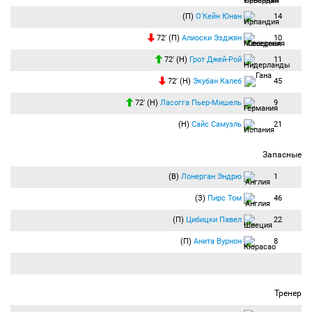
(П)
О'Кейн Юнан
14
72′ (П)
Алиоски Эзджян
10
72′ (Н)
Грот Джей-Рой
11
72′ (Н)
Экубан Калеб
45
72′ (Н)
Ласогга Пьер-Мишель
9
(Н)
Сайс Самуэль
21
Запасные
(В)
Лонерган Эндрю
1
(З)
Пирс Том
46
(П)
Цибицки Павел
22
(П)
Анита Вурнон
8
Тренер