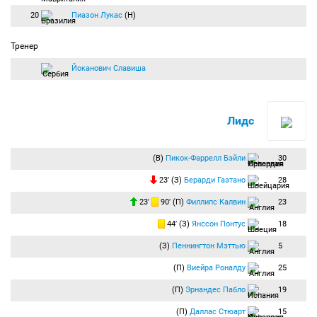
20
Пиазон Лукас
(Н)
Тренер
Йоканович Славиша
Лидс
(В)
Пикок-Фаррелл Бэйли
30
23′ (З)
Берарди Гаэтано
28
23′
90′ (П)
Филлипс Калвин
23
44′ (З)
Янссон Понтус
18
(З)
Пеннингтон Мэттью
5
(П)
Виейра Роналду
25
(П)
Эрнандес Пабло
19
(П)
Даллас Стюарт
15