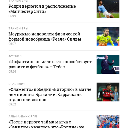
ТРАНСФЕРЫ
Родри вернется в расположение
«Манчестер Сити»
06:49
ТРАНСФЕРЫ
Моуринью недоволен физической
формой новобранца «Реала» Силвы
06:07
ФУТБОЛ
«Инфантино не из тех, кто способствует
развитию футбола» — Тебас
05:56
БРАЗИЛИЯ
«Фламенго» победил «Виторию» в матче
чемпионата Бразилии, Карраскаль
отдал голевой пас
05:02
АЛЬФА-БАНК РПЛ
«После первого тайма матча с
«Зенитом» казалось, что «Родине» не