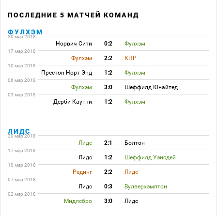
ПОСЛЕДНИЕ 5 МАТЧЕЙ КОМАНД
ФУЛХЭМ
30 мар 2018
Норвич Сити
0:2
Фулхэм
17 мар 2018
Фулхэм
2:2
КПР
10 мар 2018
Престон Норт Энд
1:2
Фулхэм
06 мар 2018
Фулхэм
3:0
Шеффилд Юнайтед
03 мар 2018
Дерби Каунти
1:2
Фулхэм
ЛИДС
30 мар 2018
Лидс
2:1
Болтон
17 мар 2018
Лидс
1:2
Шеффилд Уэнсдей
10 мар 2018
Рединг
2:2
Лидс
07 мар 2018
Лидс
0:3
Вулверхэмптон
02 мар 2018
Мидлсбро
3:0
Лидс