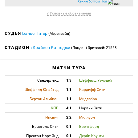
Хекингботтом Пол
? Условные обозначения
СУДЬЯ
Бэнкс Питер
(Мерсисайд)
СТАДИОН
«Крэйвен Коттедж»
(Лондон)
Зрителей: 21558
МАТЧИ ТУРА
Сандерленд
1:3
Шеффилд Уэнсдей
Шеффилд Юнайтед
1:1
Кардифф Сити
Бертон Альбион
1:1
Мидлсбро
КПР
4:1
Норвич Сити
Ипсвич
2:2
Миллуол
Бристоль Сити
0:1
Брентфорд
Престон Норт Энд
0:1
Дерби Каунти