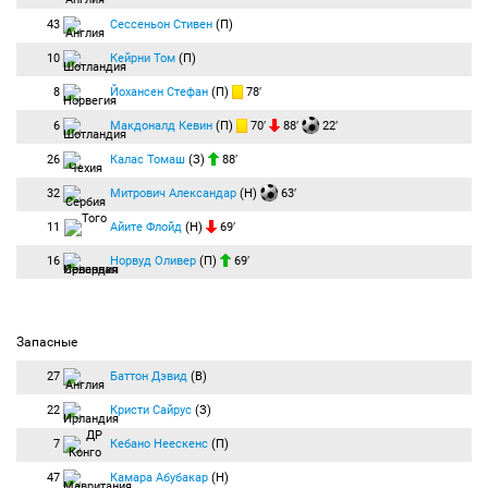
43
Сессеньон Стивен
(П)
10
Кейрни Том
(П)
8
Йохансен Стефан
(П)
78′
6
Макдоналд Кевин
(П)
70′
88′
22′
26
Калас Томаш
(З)
88′
32
Митрович Александар
(Н)
63′
11
Айите Флойд
(Н)
69′
16
Норвуд Оливер
(П)
69′
Запасные
27
Баттон Дэвид
(В)
22
Кристи Сайрус
(З)
7
Кебано Неескенс
(П)
47
Камара Абубакар
(Н)