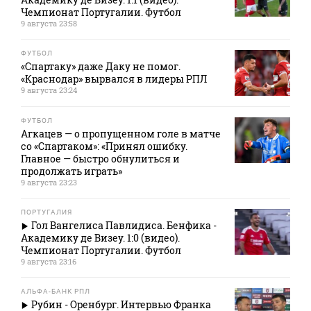
Чемпионат Португалии. Футбол
9 августа 23:58
ФУТБОЛ
«Спартаку» даже Даку не помог.
«Краснодар» вырвался в лидеры РПЛ
9 августа 23:24
ФУТБОЛ
Агкацев — о пропущенном голе в матче
со «Спартаком»: «Принял ошибку.
Главное — быстро обнулиться и
продолжать играть»
9 августа 23:23
ПОРТУГАЛИЯ
Гол Вангелиса Павлидиса. Бенфика -
Академику де Визеу. 1:0 (видео).
Чемпионат Португалии. Футбол
9 августа 23:16
АЛЬФА-БАНК РПЛ
Рубин - Оренбург. Интервью Франка