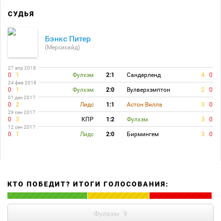
СУДЬЯ
Бэнкс Питер
(Мерсисайд)
27 апр 2018
0
1
Фулхэм
2:1
Сандерленд
4
0
24 фев 2018
0
1
Фулхэм
2:0
Вулверхэмптон
2
0
01 дек 2017
0
2
Лидс
1:1
Астон Вилла
3
0
29 сен 2017
0
3
КПР
1:2
Фулхэм
3
0
12 сен 2017
0
1
Лидс
2:0
Бирмингем
3
0
КТО ПОБЕДИТ? ИТОГИ ГОЛОСОВАНИЯ:
Фулхэм
9