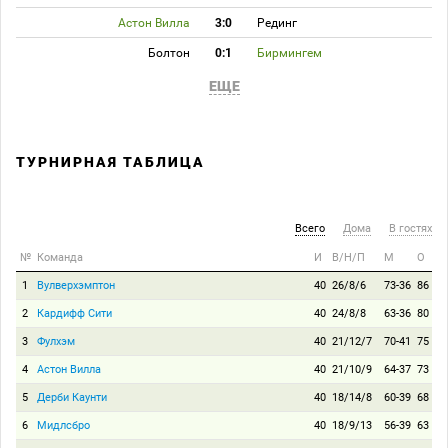
Астон Вилла
3:0
Рединг
Болтон
0:1
Бирмингем
ЕЩЕ
ТУРНИРНАЯ ТАБЛИЦА
Всего
Дома
В гостях
№
Команда
И
В/Н/П
М
О
1
Вулверхэмптон
40
26/8/6
73-36
86
2
Кардифф Сити
40
24/8/8
63-36
80
3
Фулхэм
40
21/12/7
70-41
75
4
Астон Вилла
40
21/10/9
64-37
73
5
Дерби Каунти
40
18/14/8
60-39
68
6
Мидлсбро
40
18/9/13
56-39
63