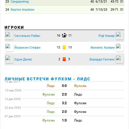
23
Сандерленд
40
6/13/21
43-72
31
24
Бертон Альбион
40
7/10/23
29-71
31
ИГРОКИ
16
11
Сессеньон Райан
Руф Кемар
12
13
Йохансен Стефан
Филлипс Калвин
2
3
Одои Денис
Берарди Гаэтано
ЛИЧНЫЕ ВСТРЕЧИ ФУЛХЭМ - ЛИДС
15 авг 2017
Лидс
0:0
Фулхэм
13 мар 2004
Фулхэм
2:0
Лидс
14 дек 2003
Лидс
3:2
Фулхэм
22 апр 2003
Лидс
2:0
Фулхэм
07 дек 2002
Фулхэм
1:0
Лидс