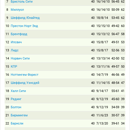
7
Бристоль Сити
40
16/14/10
56-45
62
8
Миллуол
40
16/14/10
50-39
62
9
Шеффилд Юнайтед
40
18/8/14
53-45
62
10
Престон Норт Энд
40
15/15/10
49-42
60
11
Брентфорд
40
15/13/12
56-47
58
12
Ипсвич
40
15/8/17
49-51
53
13
Лидс
40
15/8/17
52-56
53
14
Норвич Сити
40
13/13/14
42-50
52
15
КПР
40
13/11/16
49-57
50
16
Ноттингем Форест
40
14/7/19
46-56
49
17
Шеффилд Уэнсдей
40
11/14/15
48-54
47
18
Халл Сити
40
9/14/17
55-61
41
19
Рединг
40
9/12/19
45-60
39
20
Болтон
40
9/12/19
34-59
39
21
Бирмингем
40
11/6/23
30-57
39
22
Барнсли
40
7/13/20
39-61
34