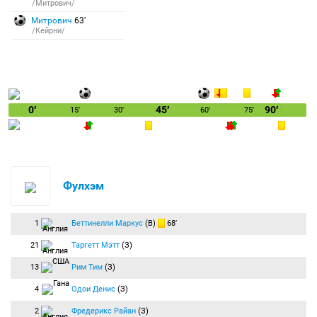
/Митрович/
Митрович
63′
/Кейрни/
0′
45′
90′
15′
30′
60′
75′
Фулхэм
1
Беттинелли Маркус
(В)
68′
21
Таргетт Мэтт
(З)
13
Рим Тим
(З)
4
Одои Денис
(З)
2
Фредерикс Райан
(З)