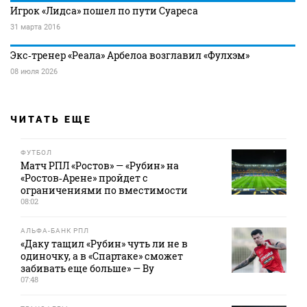
Игрок «Лидса» пошел по пути Суареса
31 марта 2016
Экс‑тренер «Реала» Арбелоа возглавил «Фулхэм»
08 июля 2026
ЧИТАТЬ ЕЩЕ
ФУТБОЛ
Матч РПЛ «Ростов» — «Рубин» на
«Ростов‑Арене» пройдет с
ограничениями по вместимости
08:02
АЛЬФА-БАНК РПЛ
«Даку тащил «Рубин» чуть ли не в
одиночку, а в «Спартаке» сможет
забивать еще больше» — Ву
07:48