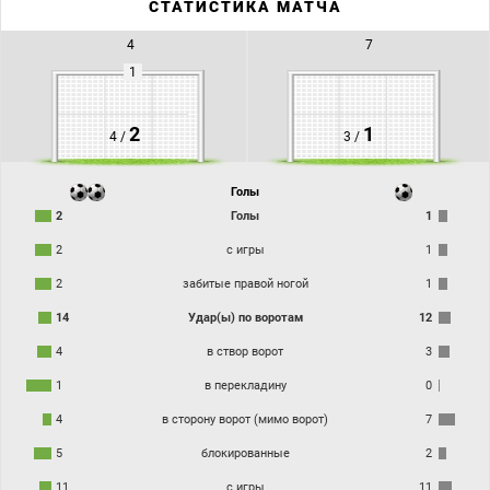
СТАТИСТИКА МАТЧА
4
7
1
2
1
4 /
3 /
Голы
2
Голы
1
2
с игры
1
2
забитые правой ногой
1
14
Удар(ы) по воротам
12
4
в створ ворот
3
1
в перекладину
0
4
в сторону ворот (мимо ворот)
7
5
блокированные
2
11
с игры
11