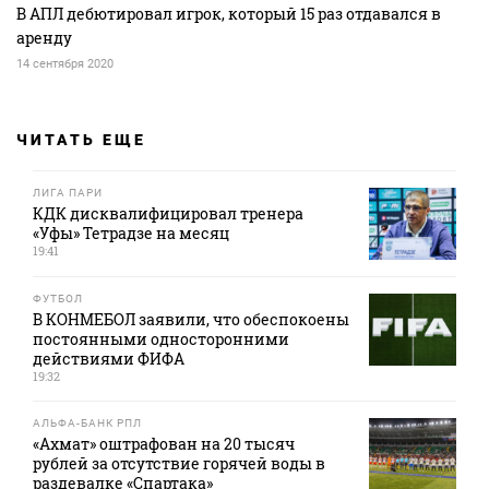
В АПЛ дебютировал игрок, который 15 раз отдавался в
аренду
14 сентября 2020
ЧИТАТЬ ЕЩЕ
ЛИГА ПАРИ
КДК дисквалифицировал тренера
«Уфы» Тетрадзе на месяц
19:41
ФУТБОЛ
В КОНМЕБОЛ заявили, что обеспокоены
постоянными односторонними
действиями ФИФА
19:32
АЛЬФА-БАНК РПЛ
«Ахмат» оштрафован на 20 тысяч
рублей за отсутствие горячей воды в
раздевалке «Спартака»