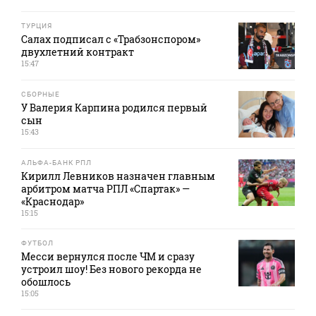
ТУРЦИЯ
Салах подписал с «Трабзонспором»
двухлетний контракт
15:47
СБОРНЫЕ
У Валерия Карпина родился первый
сын
15:43
АЛЬФА-БАНК РПЛ
Кирилл Левников назначен главным
арбитром матча РПЛ «Спартак» —
«Краснодар»
15:15
ФУТБОЛ
Месси вернулся после ЧМ и сразу
устроил шоу! Без нового рекорда не
обошлось
15:05