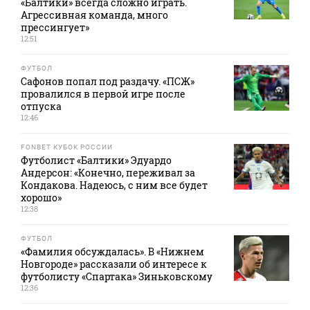
«Балтики» всегда сложно играть.
Агрессивная команда, много
прессингует»
12:51
ФУТБОЛ
Сафонов попал под раздачу. «ПСЖ»
провалился в первой игре после
отпуска
12:46
FONBET КУБОК РОССИИ
Футболист «Балтики» Эдуардо
Андерсон: «Конечно, переживал за
Кондакова. Надеюсь, с ним все будет
хорошо»
12:38
ФУТБОЛ
«Фамилия обсуждалась». В «Нижнем
Новгороде» рассказали об интересе к
футболисту «Спартака» Зиньковскому
12:36