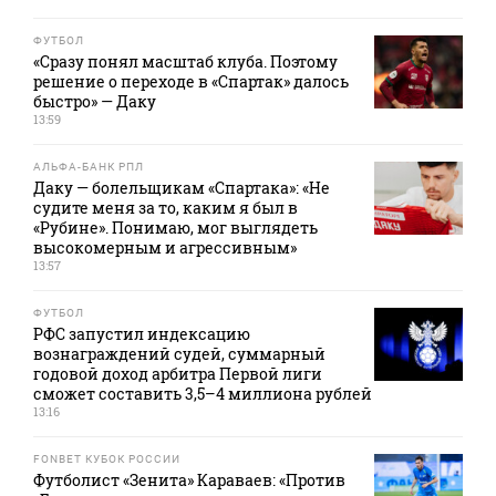
ФУТБОЛ
«Сразу понял масштаб клуба. Поэтому
решение о переходе в «Спартак» далось
быстро» — Даку
13:59
АЛЬФА-БАНК РПЛ
Даку — болельщикам «Спартака»: «Не
судите меня за то, каким я был в
«Рубине». Понимаю, мог выглядеть
высокомерным и агрессивным»
13:57
ФУТБОЛ
РФС запустил индексацию
вознаграждений судей, суммарный
годовой доход арбитра Первой лиги
сможет составить 3,5–4 миллиона рублей
13:16
FONBET КУБОК РОССИИ
Футболист «Зенита» Караваев: «Против