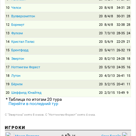
10
Челси
20
8/4/8
34-31
28
11
Вулверхэмптон
20
8/4/8
30-31
28
12
Борнмут
20
8/4/8
32-38
28
13
Фулхэм
20
7/3/10
28-35
24
14
Кристал Пэлас
20
5/6/9
22-29
21
15
Брентфорд
20
5/4/11
26-32
19
16
Эвертон
20
8/2/10
24-28
18
17
Ноттингем Форест
20
5/5/10
24-35
16
18
Лутон
20
4/3/13
26-41
15
19
Бёрнли
20
3/2/15
20-41
11
20
Шеффилд Юнайтед
20
2/3/15
15-49
9
* Таблица по итогам 20 тура
Перейти в последний тур
С "Эвертона" снято 8 очков. С "Ноттингем Форест" снято 4 очка.
ИГРОКИ