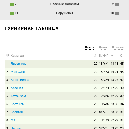
2
Опасные моменты
2
11
Нарушения
10
ТУРНИРНАЯ ТАБЛИЦА
Всего
Дома
В гостях
№
Команда
И
В/Н/П
М
О
1
Ливерпуль
20
13/6/1
43-18
45
2
Ман Сити
20
13/4/3
46-21
43
3
Астон Вилла
20
13/3/4
43-27
42
4
Арсенал
20
12/4/4
37-20
40
5
Тоттенхэм
20
12/3/5
42-29
39
6
Вест Хэм
20
10/4/6
33-30
34
7
Брайтон
20
8/7/5
38-33
31
8
МЮ
20
10/1/9
22-27
31
9
Ньюкасл
20
9/2/9
39-29
29