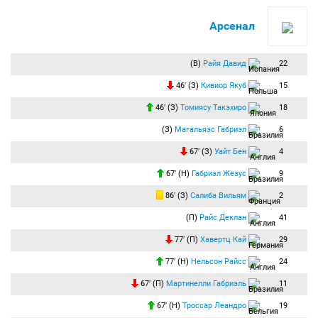
71:20
Замена:
Ивоби Алекс
(Фулхэм) заменён на
Перейра Андреас
(Фулхэм).
75:44
"Арсенал" с мячом на чужой половине. Только не удаётся создать что-то
Арсенал
опасное у ворот соперника, чтобы отыграться.
76:07
Замена:
Хавертц Кай
(Арсенал) заменён на
Нельсон Райсс
(Арсенал).
(В)
Райя Давид
22
76:45
Наказание:
Бэйсси Кэлвин
(Фулхэм) получает предупреждение.
Бэйсси получил жёлтую за пределами камер. За затяжку времени получил Кэлвин
46′ (З)
Кивиор Якуб
15
её.
78:46
Замена:
Виллиан Боргес
(Фулхэм) заменён на
Диоп Исса
(Фулхэм).
46′ (З)
Томиясу Такэхиро
18
78:50
Замена:
Рид Бобби
(Фулхэм) заменён на
Уилсон Гарри
(Фулхэм).
(З)
Магальяэс Габриэл
6
79:18
Угловой:
Троссар Леандро
(Арсенал) вводит мяч с левого угла поля.
Подача на ближнюю штангу перехвачена защитником!
67′ (З)
Уайт Бен
4
79:30
Троссар сделал опасную подачу с левого фланга на дальнюю штангу. Не
67′ (Н)
Габриэл Жезус
9
дотянулся до мяча никто из партнёров!
86′ (З)
Салиба Вильям
2
80:21
Офсайд:
Хименес Рауль
(Фулхэм) попадает в офсайд.
81:02
Удар по воротам:
Сака Букайо
(Арсенал) бьёт левой ногой из штрафной.
(П)
Райс Деклан
41
Мяч блокирован.
Сака вошёл в штрафную с правого фланга и пробил с левой ноги. Палинья
77′ (П)
Хавертц Кай
29
заблокировал удар!
77′ (Н)
Нельсон Райсс
24
82:37
Подача с левого края со стандарта в штрафную "Арсенала" отражена
защитой!
67′ (П)
Мартинелли Габриэль
11
83:05
Удар по воротам:
Хименес Рауль
(Фулхэм) бьёт правой ногой из
штрафной. Мяч блокирован.
67′ (Н)
Троссар Леандро
19
Хименес пробил с левого края и попал в защитника. Угловой!