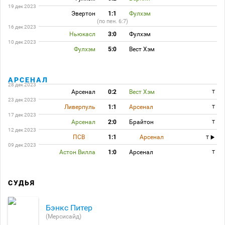
19 дек 2023
Эвертон
1:1
Фулхэм
(по пен. 6:7)
16 дек 2023
Ньюкасл
3:0
Фулхэм
10 дек 2023
Фулхэм
5:0
Вест Хэм
АРСЕНАЛ
28 дек 2023
Арсенал
0:2
Вест Хэм
T
23 дек 2023
Ливерпуль
1:1
Арсенал
T
17 дек 2023
Арсенал
2:0
Брайтон
T
12 дек 2023
ПСВ
1:1
Арсенал
T
09 дек 2023
Астон Вилла
1:0
Арсенал
T
СУДЬЯ
Бэнкс Питер
(Мерсисайд)