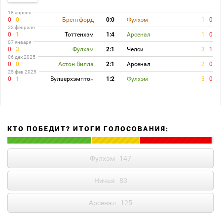
18 апреля
0
0
Брентфорд
0:0
Фулхэм
1
0
22 февраля
0
1
Тоттенхэм
1:4
Арсенал
1
0
07 января
0
3
Фулхэм
2:1
Челси
3
1
06 дек 2025
0
0
Астон Вилла
2:1
Арсенал
2
0
25 фев 2025
0
1
Вулверхэмптон
1:2
Фулхэм
3
0
КТО ПОБЕДИТ? ИТОГИ ГОЛОСОВАНИЯ:
Фулхэм
147
Ничья
83
Арсенал
125