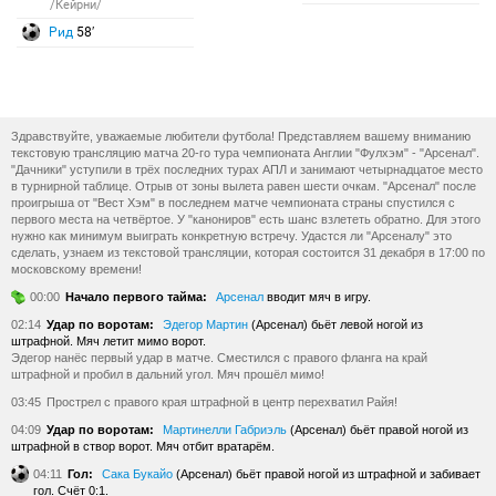
/Кейрни/
Рид
58′
Здравствуйте, уважаемые любители футбола! Представляем вашему вниманию
текстовую трансляцию матча 20-го тура чемпионата Англии "Фулхэм" - "Арсенал".
"Дачники" уступили в трёх последних турах АПЛ и занимают четырнадцатое место
в турнирной таблице. Отрыв от зоны вылета равен шести очкам. "Арсенал" после
проигрыша от "Вест Хэм" в последнем матче чемпионата страны спустился с
первого места на четвёртое. У "канониров" есть шанс взлететь обратно. Для этого
нужно как минимум выиграть конкретную встречу. Удастся ли "Арсеналу" это
сделать, узнаем из текстовой трансляции, которая состоится 31 декабря в 17:00 по
московскому времени!
00:00
Начало первого тайма:
Арсенал
вводит мяч в игру.
02:14
Удар по воротам:
Эдегор Мартин
(Арсенал) бьёт левой ногой из
штрафной. Мяч летит мимо ворот.
Эдегор нанёс первый удар в матче. Сместился с правого фланга на край
штрафной и пробил в дальний угол. Мяч прошёл мимо!
03:45
Прострел с правого края штрафной в центр перехватил Райя!
04:09
Удар по воротам:
Мартинелли Габриэль
(Арсенал) бьёт правой ногой из
штрафной в створ ворот. Мяч отбит вратарём.
04:11
Гол:
Сака Букайо
(Арсенал) бьёт правой ногой из штрафной и забивает
гол. Счёт 0:1.