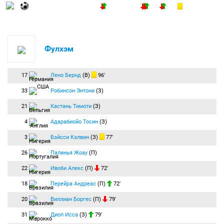
Равный первый тайм получился. На гол Сака ответил Хименес. Отдохнём!
45:00
Начало второго тайма:
Фулхэм
вводит мяч в игру.
46:00
Замена:
Кивиор Якуб
(Арсенал) заменён на
Томиясу Такэхиро
(Арсенал).
Фулхэм
46:23
Удар по воротам:
Мартинелли Габриэль
(Арсенал) бьёт правой ногой из-за
пределов штрафной. Мяч летит мимо ворот.
Мартинелли с левого края штрафной нанёс удар в дальний угол. Мяч прошёл
мимо!
17
Лено Бернд
(В)
96′
48:44
Удар по воротам:
Ивоби Алекс
(Фулхэм) бьёт правой ногой из-за
33
Робинсон Энтони
(З)
пределов штрафной. Мяч блокирован.
Ивоби нанёс удар по воротам из-за штрафной. Мяч попал в защитника и ушёл на
21
Кастань Тимоти
(З)
угловой.
48:46
Угловой:
Виллиан Боргес
(Фулхэм) вводит мяч с правого угла поля.
4
Адарабиойо Тосин
(З)
51:54
Уайт сделал подачу с правого фланга. Мяч слетел с ноги и ушёл за лицевую.
3
Бэйсси Кэлвин
(З)
77′
56:13
Опасная передача с правого фланга последовала. Салиба сыграл надёжно
26
Палинья Жоау
(П)
на перехвате!
57:28
Угловой:
Виллиан Боргес
(Фулхэм) вводит мяч с правого угла поля.
22
Ивоби Алекс
(П)
72′
57:49
Подачу Виллиана с правого фланга Томиясу перехватил. Угловой!
18
Перейра Андреас
(П)
72′
58:26
Угловой:
Виллиан Боргес
(Фулхэм) вводит мяч с правого угла поля.
20
Виллиан Боргес
(П)
79′
58:31
Удар по воротам:
Мария Лобу
(Фулхэм) бьёт головой из штрафной. Мяч
блокирован.
31
Диоп Исса
(З)
79′
58:32
Гол:
Рид Бобби
(Фулхэм) бьёт правой ногой из штрафной и забивает