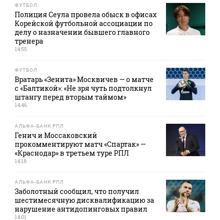
ФУТБОЛ
Полиция Сеула провела обыск в офисах
Корейской футбольной ассоциации по
делу о назначении бывшего главного
тренера
14:55
ФУТБОЛ
Вратарь «Зенита» Москвичев — о матче
с «Балтикой»: «Не зря чуть подтолкнул
штангу перед вторым таймом»
14:46
АЛЬФА-БАНК РПЛ
Генич и Моссаковский
прокомментируют матч «Спартак» —
«Краснодар» в третьем туре РПЛ
14:18
АЛЬФА-БАНК РПЛ
Заболотный сообщил, что получил
шестимесячную дисквалификацию за
нарушение антидопинговых правил
14:01