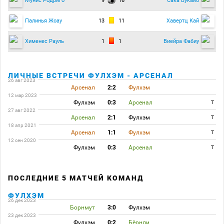
9
16
Мунис Родриго
Сака Букайо
13
11
Палинья Жоау
Хавертц Кай
1
1
Хименес Рауль
Виейра Фабиу
ЛИЧНЫЕ ВСТРЕЧИ ФУЛХЭМ - АРСЕНАЛ
26 авг 2023
Арсенал
2:2
Фулхэм
12 мар 2023
Фулхэм
0:3
Арсенал
T
27 авг 2022
Арсенал
2:1
Фулхэм
T
18 апр 2021
Арсенал
1:1
Фулхэм
T
12 сен 2020
Фулхэм
0:3
Арсенал
T
ПОСЛЕДНИЕ 5 МАТЧЕЙ КОМАНД
ФУЛХЭМ
26 дек 2023
Борнмут
3:0
Фулхэм
23 дек 2023
Фулхэм
0:2
Бёрнли