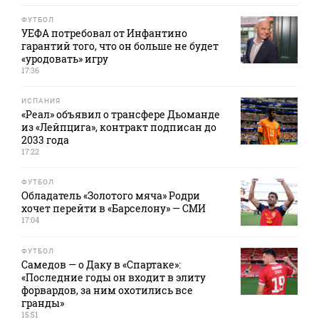
ФУТБОЛ
УЕФА потребовал от Инфантино
гарантий того, что он больше не будет
«уродовать» игру
17:36
ИСПАНИЯ
«Реал» объявил о трансфере Дьоманде
из «Лейпцига», контракт подписан до
2033 года
17:22
ФУТБОЛ
Обладатель «Золотого мяча» Родри
хочет перейти в «Барселону» — СМИ
17:04
ФУТБОЛ
Самедов — о Даку в «Спартаке»:
«Последние годы он входит в элиту
форвардов, за ним охотились все
гранды»
15:51