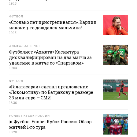
19:18
ФУТБОЛ
«Столько лет пристреливался». Карпин
наконец-то дождался мальчика!
19:15
АЛЬФА-БАНК РПЛ
Футболист «Ахмата» Касинтура
дисквалифицирован на два матча за
удаление в матче со «Спартаком»
19:04
ФУТБОЛ
«Галатасарай» сделал предложение
«Локомотиву» по Батракову в размере
33 млн евро — СМИ
18:36
FONBET КУБОК РОССИИ
Футбол. Fonbet Кубок России. Обзор
матчей 1-го тура
18:20