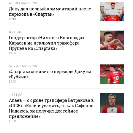
АЛЬФА-БАНК РПЛ
Даку дал первый комментарий после
перехода в «Спартак»
12:18
ФУТБОЛ
Гендиректор «Нижнего Новгорода»
Карасев не исключил трансфера
Пруцева из «Спартака»
12:07
АЛЬФА-БАНК РПЛ
«Спартак» объявил о переходе Даку из
«Рубина»
12:00
ФУТБОЛ
Алаев — о срыве трансфера Батракова в
«ПСЖ»: «Если и уезжать, то как Сафонов.
Надеюсь, он получит достойное
предложение»
11:58