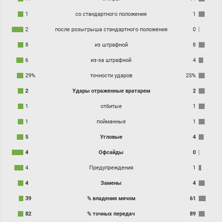
1
со стандартного положения
1
2
после розыгрыша стандартного положения
0
8
из штрафной
8
6
из-за штрафной
4
29%
точности ударов
25%
2
Удары отраженные вратарем
2
1
отбитые
1
1
пойманные
1
5
Угловые
4
4
Офсайды
0
4
Предупреждения
1
4
Замены
4
39
% владения мячом
61
82
% точных передач
89