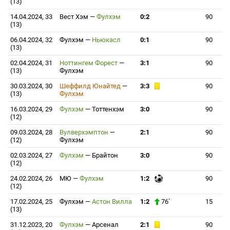
(13)
14.04.2024, 33
Вест Хэм
—
Фулхэм
0:2
90
(13)
06.04.2024, 32
Фулхэм
—
Ньюкасл
0:1
90
(13)
02.04.2024, 31
Ноттингем Форест
—
3:1
90
(13)
Фулхэм
30.03.2024, 30
Шеффилд Юнайтед
—
3:3
90
(13)
Фулхэм
16.03.2024, 29
Фулхэм
—
Тоттенхэм
3:0
90
(12)
09.03.2024, 28
Вулверхэмптон
—
2:1
90
(12)
Фулхэм
02.03.2024, 27
Фулхэм
—
Брайтон
3:0
90
(12)
24.02.2024, 26
МЮ
—
Фулхэм
1:2
90
(12)
17.02.2024, 25
Фулхэм
—
Астон Вилла
1:2
76`
15
(13)
31.12.2023, 20
Фулхэм
—
Арсенал
2:1
90