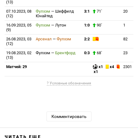
(13)
07.10.2023, 08
Фулхэм
—
Шеффилд
3:1
71`
20
(12)
Юнайтед
16.09.2023, 05
Фулхэм
—
Лутон
1:0
90`
1
(9)
26.08.2023, 03
Арсенал
—
Фулхэм
2:2
82
(12)
19.08.2023, 02
Фулхэм
—
Брентфорд
0:3
68`
23
(13)
Матчей: 29
x1
x4
2301
x1
? Условные обозначения
Комментировать
ЧИТАТЬ ЕЩЕ