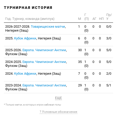
ТУРНИРНАЯ ИСТОРИЯ
Г
Пр/
Год. Турнир, команда (амплуа)
М
(П)
АГ
НП
У
2026-2027-2028.
Товарищеские матчи
,
1
0
0
0
0/0
Нигерия (Защ)
(0)
2025.
Кубок Африки
, Нигерия (Защ)
6
0
0
0
3/0
(0)
2025-2026.
Европа. Чемпионат Англии
,
30
1
0
0
5/0
Фулхэм (Защ)
(0)
2024-2025.
Европа. Чемпионат Англии
,
35
1
0
0
5/0
Фулхэм (Защ)
(0)
2024.
Кубок Африки
, Нигерия (Защ)
7
0
0
0
2/0
(0)
2023-2024.
Европа. Чемпионат Англии
,
29
1
0
0
5/1
Фулхэм (Защ)
(0)
ЕЩЕ
* Только матчи, в которых игрок забивал голы
? Условные обозначения