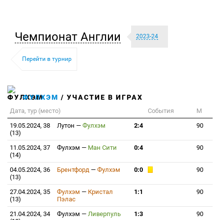
Чемпионат Англии
2023-24
Перейти в турнир
ФУЛХЭМ
/ УЧАСТИЕ В ИГРАХ
Дата, тур (место)
События
М
19.05.2024, 38
Лутон
—
Фулхэм
2:4
90
(13)
11.05.2024, 37
Фулхэм
—
Ман Сити
0:4
90
(14)
04.05.2024, 36
Брентфорд
—
Фулхэм
0:0
90
(13)
27.04.2024, 35
Фулхэм
—
Кристал
1:1
90
(13)
Пэлас
21.04.2024, 34
Фулхэм
—
Ливерпуль
1:3
90