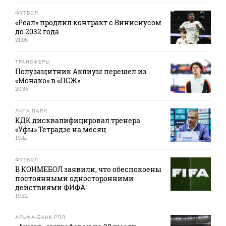
ФУТБОЛ
«Реал» продлил контракт с Винисиусом
до 2032 года
21:06
ТРАНСФЕРЫ
Полузащитник Аклиуш перешел из
«Монако» в «ПСЖ»
20:36
ЛИГА ПАРИ
КДК дисквалифицировал тренера
«Уфы» Тетрадзе на месяц
19:41
ФУТБОЛ
В КОНМЕБОЛ заявили, что обеспокоены
постоянными односторонними
действиями ФИФА
19:32
АЛЬФА-БАНК РПЛ