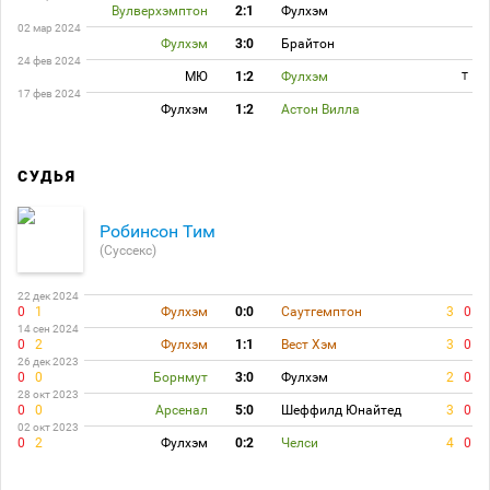
Вулверхэмптон
2:1
Фулхэм
02 мар 2024
Фулхэм
3:0
Брайтон
24 фев 2024
МЮ
1:2
Фулхэм
T
17 фев 2024
Фулхэм
1:2
Астон Вилла
СУДЬЯ
Робинсон Тим
(Суссекс)
22 дек 2024
0
1
Фулхэм
0:0
Саутгемптон
3
0
14 сен 2024
0
2
Фулхэм
1:1
Вест Хэм
3
0
26 дек 2023
0
0
Борнмут
3:0
Фулхэм
2
0
28 окт 2023
0
0
Арсенал
5:0
Шеффилд Юнайтед
3
0
02 окт 2023
0
2
Фулхэм
0:2
Челси
4
0