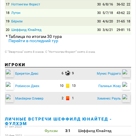
17
Ноттингем Форест
30
6/8/16
36-52
22
18
Лутон
30
5/7/18
43-62
22
19
Бёрнли
30
4/6/20
31-65
18
20
Шеффилд Юнайтед
30
3/6/21
29-81
15
* Таблица по итогам 30 тура
Перейти в последний тур
С "Эвертона" снято 8 очков. С "Ноттингем Форест" снято 4 очка.
ИГРОКИ
6
9
Бреретон Диас
Мунис Родриго
10
13
Робинсон Джек
Палинья Жоау
2
1
Макберни Оливер
Хименес Рауль
ЛИЧНЫЕ ВСТРЕЧИ ШЕФФИЛД ЮНАЙТЕД -
ФУЛХЭМ
07 окт 2023
Фулхэм
3:1
Шеффилд Юнайтед
20 фев 2021