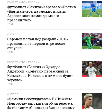
FONBET КУБОК РОССИИ
Футболист «Зенита» Караваев: «Против
«Балтики» всегда сложно играть.
Агрессивная команда, много
прессингует»
12:51
ФУТБОЛ
Сафонов попал под раздачу. «ПСЖ»
провалился в первой игре после
отпуска
12:46
FONBET КУБОК РОССИИ
Футболист «Балтики» Эдуардо
Андерсон: «Конечно, переживал за
Кондакова. Надеюсь, с ним все будет
хорошо»
12:38
ФУТБОЛ
«Фамилия обсуждалась». В «Нижнем
Новгороде» рассказали об интересе к
футболисту «Спартака» Зиньковскому