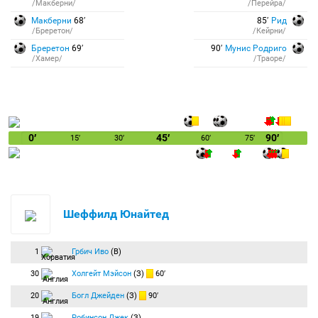
/Макберни/
/Перейра/
Макберни
68′
85′
Рид
/Бреретон/
/Кейрни/
Бреретон
69′
90′
Мунис Родриго
/Хамер/
/Траоре/
0′
45′
90′
15′
30′
60′
75′
Шеффилд Юнайтед
1
Грбич Иво
(В)
30
Холгейт Мэйсон
(З)
60′
20
Богл Джейден
(З)
90′
19
Робинсон Джек
(З)