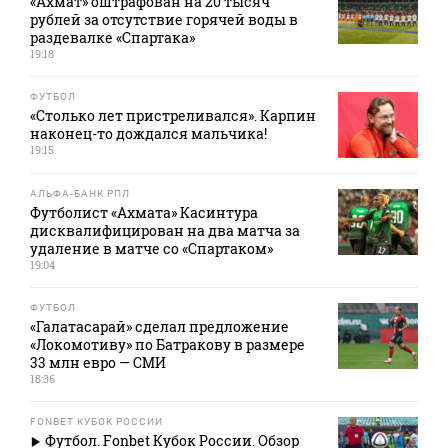
«Ахмат» оштрафован на 20 тысяч
рублей за отсутствие горячей воды в
раздевалке «Спартака»
19:18
ФУТБОЛ
«Столько лет пристреливался». Карпин
наконец-то дождался мальчика!
19:15
АЛЬФА-БАНК РПЛ
Футболист «Ахмата» Касинтура
дисквалифицирован на два матча за
удаление в матче со «Спартаком»
19:04
ФУТБОЛ
«Галатасарай» сделал предложение
«Локомотиву» по Батракову в размере
33 млн евро — СМИ
18:36
FONBET КУБОК РОССИИ
Футбол. Fonbet Кубок России. Обзор