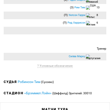
(З)
Рим Тим
13
(П)
Уилсон Гарри
8
(П)
Рид Харрисон
6
Тренер
Силва Марку
? Условные обозначения
СУДЬЯ
Робинсон Тим
(Суссекс)
СТАДИОН
«Брэммел Лэйн»
(Шеффилд)
Зрителей: 30010
МАТЧИ ТУРА