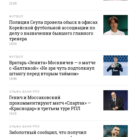
15:05
ФУТБОЛ
Полиция Сеула провела обыск в офисах
Корейской футбольной ассоциации по
делу о назначении бывшего главного
тренера
14:55
ФУТБОЛ
Вратарь «Зенита» Москвичев — о матче
с «Балтикой»: «Не зря чуть подтолкнул
штангу перед вторым таймом»
14:46
АЛЬФА-БАНК РПЛ
Генич и Моссаковский
прокомментируют матч «Спартак» —
«Краснодар» в третьем туре РПЛ
14:18
АЛЬФА-БАНК РПЛ
Заболотный сообщил, что получил