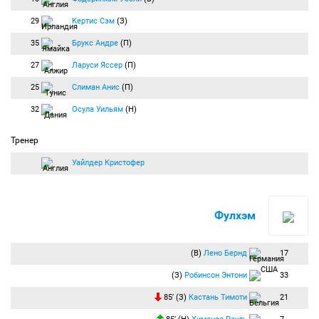
29
Кертис Сэм
(З)
35
Брукс Андре
(П)
27
Ларуси Яссер
(П)
25
Слиман Анис
(П)
32
Осула Уильям
(Н)
Тренер
Уайлдер Кристофер
Фулхэм
(В)
Лено Бернд
17
(З)
Робинсон Энтони
33
85′ (З)
Кастань Тимоти
21