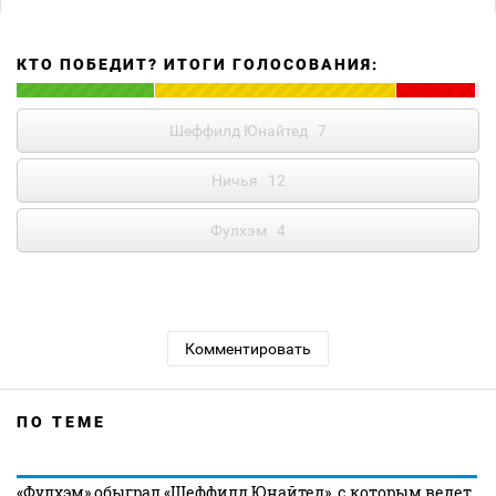
КТО ПОБЕДИТ? ИТОГИ ГОЛОСОВАНИЯ:
Шеффилд Юнайтед
7
Ничья
12
Фулхэм
4
Комментировать
ПО ТЕМЕ
«Фулхэм» обыграл «Шеффилд Юнайтед», с которым ведет