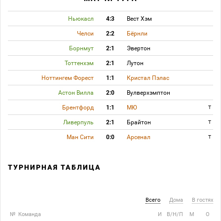
Ньюкасл
4:3
Вест Хэм
Челси
2:2
Бёрнли
Борнмут
2:1
Эвертон
Тоттенхэм
2:1
Лутон
Ноттингем Форест
1:1
Кристал Пэлас
Астон Вилла
2:0
Вулверхэмптон
Брентфорд
1:1
МЮ
T
Ливерпуль
2:1
Брайтон
T
Ман Сити
0:0
Арсенал
T
ТУРНИРНАЯ ТАБЛИЦА
Всего
Дома
В гостях
№
Команда
И
В/Н/П
М
О