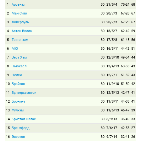
1
Арсенал
30
21/5/4
75-24
68
2
Ман Сити
30
20/7/3
67-28
67
3
Ливерпуль
30
20/7/3
67-29
67
4
Астон Вилла
30
18/5/7
62-42
59
5
Тоттенхэм
30
17/5/8
61-45
56
6
МЮ
30
16/3/11
44-42
51
7
Вест Хэм
30
12/8/10
49-54
44
8
Ньюкасл
30
13/4/13
63-53
43
9
Челси
30
12/7/11
51-52
43
10
Брайтон
30
11/9/10
51-50
42
11
Вулверхэмптон
30
12/5/13
42-47
41
12
Борнмут
30
11/8/11
44-53
41
13
Фулхэм
30
11/6/13
46-47
39
14
Кристал Пэлас
30
8/9/13
36-49
33
15
Брентфорд
30
7/6/17
42-55
27
16
Эвертон
30
9/7/14
32-41
26