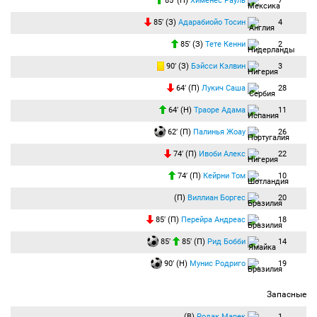
85′ (Н)
Хименес Рауль
7
85′ (З)
Адарабиойо Тосин
4
85′ (З)
Тете Кенни
2
90′ (З)
Бэйсси Кэлвин
3
64′ (П)
Лукич Саша
28
64′ (Н)
Траоре Адама
11
62′ (П)
Палинья Жоау
26
74′ (П)
Ивоби Алекс
22
74′ (П)
Кейрни Том
10
(П)
Виллиан Боргес
20
85′ (П)
Перейра Андреас
18
85′
85′ (П)
Рид Бобби
14
90′ (Н)
Мунис Родриго
19
Запасные
(В)
Родак Марек
1