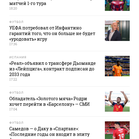
матчей 1-го тура
18:20
ФУТБОЛ
УЕФА потребовал от Инфантино
гарантий того, что он больше не будет
«уродовать» игру
17:36
ИСПАНИЯ
«Реал» объявил о трансфере Дьоманде
из «Лейпцига», контракт подписан до
2033 года
17:22
ФУТБОЛ
Обладатель «Золотого мяча» Родри
хочет перейти в «Барселону» — СМИ
17:04
ФУТБОЛ
Самедов — о Даку в «Спартаке»:
«Последние годы он входит в элиту