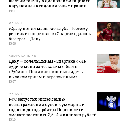
шестимесячную дисквалификацию за
нарушение антидопинговых правил
14:01
ФУТБОЛ
«Сразу понял масштаб клуба. Поэтому
решение о переходе в «Спартак» далось
быстро» — Даку
13:59
АЛЬФА-БАНК РПЛ
Даку — болельщикам «Спартака»: «Не
судите меня за то, каким я был в
«Рубине». Понимаю, мог выглядеть
высокомерным и агрессивным»
13:57
ФУТБОЛ
РФС запустил индексацию
вознаграждений судей, суммарный
годовой доход арбитра Первой лиги
сможет составить 3,5–4 миллиона рублей
13:16