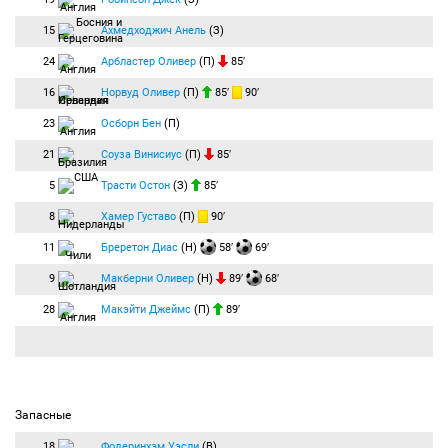
15
Ахмедходжич Анель
(З)
24
Арбластер Оливер
(П)
85′
16
Норвуд Оливер
(П)
85′
90′
23
Осборн Бен
(П)
21
Соуза Винисиус
(П)
85′
5
Трасти Остон
(З)
85′
8
Хамер Густаво
(П)
90′
11
Бреретон Диас
(Н)
58′
69′
9
Макберни Оливер
(Н)
89′
68′
28
Макэйти Джеймс
(П)
89′
Запасные
18
Фодеринхэм Уэсли
(В)