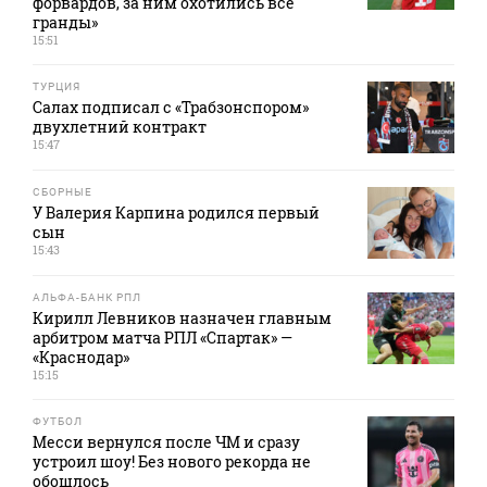
форвардов, за ним охотились все
гранды»
15:51
ТУРЦИЯ
Салах подписал с «Трабзонспором»
двухлетний контракт
15:47
СБОРНЫЕ
У Валерия Карпина родился первый
сын
15:43
АЛЬФА-БАНК РПЛ
Кирилл Левников назначен главным
арбитром матча РПЛ «Спартак» —
«Краснодар»
15:15
ФУТБОЛ
Месси вернулся после ЧМ и сразу
устроил шоу! Без нового рекорда не
обошлось