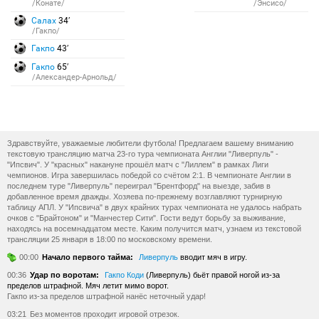
/Конате/
/Энсисо/
Салах
34′
/Гакпо/
Гакпо
43′
Гакпо
65′
/Александер-Арнольд/
Здравствуйте, уважаемые любители футбола! Предлагаем вашему вниманию
текстовую трансляцию матча 23-го тура чемпионата Англии "Ливерпуль" -
"Ипсвич". У "красных" накануне прошёл матч с "Лиллем" в рамках Лиги
чемпионов. Игра завершилась победой со счётом 2:1. В чемпионате Англии в
последнем туре "Ливерпуль" переиграл "Брентфорд" на выезде, забив в
добавленное время дважды. Хозяева по-прежнему возглавляют турнирную
таблицу АПЛ. У "Ипсвича" в двух крайних турах чемпионата не удалось набрать
очков с "Брайтоном" и "Манчестер Сити". Гости ведут борьбу за выживание,
находясь на восемнадцатом месте. Каким получится матч, узнаем из текстовой
трансляции 25 января в 18:00 по московскому времени.
00:00
Начало первого тайма:
Ливерпуль
вводит мяч в игру.
00:36
Удар по воротам:
Гакпо Коди
(Ливерпуль) бьёт правой ногой из-за
пределов штрафной. Мяч летит мимо ворот.
Гакпо из-за пределов штрафной нанёс неточный удар!
03:21
Без моментов проходит игровой отрезок.