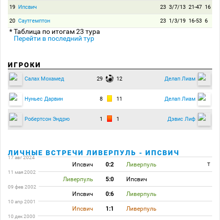
19
Ипсвич
23
3/7/13
21-47
16
20
Саутгемптон
23
1/3/19
16-53
6
* Таблица по итогам 23 тура
Перейти в последний тур
ИГРОКИ
29
12
Салах Мохамед
Делап Лиам
8
11
Нуньес Дарвин
Делап Лиам
1
1
Робертсон Эндрю
Дэвис Лиф
ЛИЧНЫЕ ВСТРЕЧИ ЛИВЕРПУЛЬ - ИПСВИЧ
17 авг 2024
Ипсвич
0:2
Ливерпуль
T
11 мая 2002
Ливерпуль
5:0
Ипсвич
09 фев 2002
Ипсвич
0:6
Ливерпуль
10 апр 2001
Ипсвич
1:1
Ливерпуль
10 дек 2000