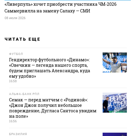
«Ливерпуль» хочет приобрести участника ЧМ‑2026
Саммервилла на замену Салаху — СМИ
08 июля 2026
ЧИТАТЬ ЕЩЕ
ФУТБОЛ
Гендиректор футбольного «Динамо»:
«Овечкин — легенда нашего спорта,
будем приглашать Александра, куда
ему удобно»
16:58
АЛЬФА-БАНК РПЛ
Семак — перед матчем с «Родиной»:
«Джон Джон получил небольшое
повреждение, Дугласа Сантоса увидим
на поле»
16:56
БРАЗИЛИЯ