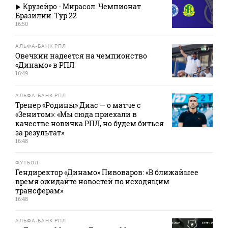
Крузейро - Мирасол. Чемпионат
Бразилии. Тур 22
16:50
АЛЬФА-БАНК РПЛ
Овечкин надеется на чемпионство
«Динамо» в РПЛ
16:49
АЛЬФА-БАНК РПЛ
Тренер «Родины» Диас — о матче с
«Зенитом»: «Мы сюда приехали в
качестве новичка РПЛ, но будем биться
за результат»
16:48
ФУТБОЛ
Гендиректор «Динамо» Пивоваров: «В ближайшее
время ожидайте новостей по исходящим
трансферам»
16:48
АЛЬФА-БАНК РПЛ