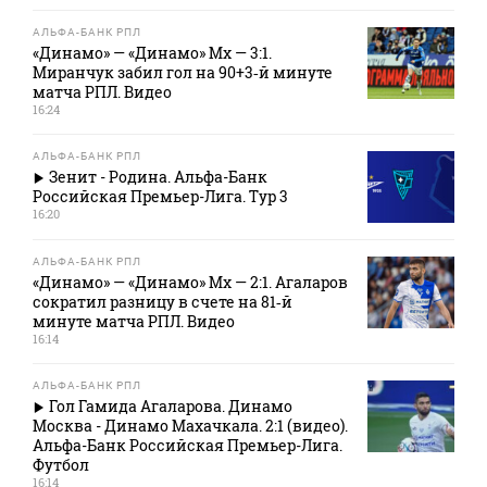
АЛЬФА-БАНК РПЛ
«Динамо» — «Динамо» Мх — 3:1.
Миранчук забил гол на 90+3‑й минуте
матча РПЛ. Видео
16:24
АЛЬФА-БАНК РПЛ
Зенит - Родина. Альфа-Банк
Российская Премьер-Лига. Тур 3
16:20
АЛЬФА-БАНК РПЛ
«Динамо» — «Динамо» Мх — 2:1. Агаларов
сократил разницу в счете на 81‑й
минуте матча РПЛ. Видео
16:14
АЛЬФА-БАНК РПЛ
Гол Гамида Агаларова. Динамо
Москва - Динамо Махачкала. 2:1 (видео).
Альфа-Банк Российская Премьер-Лига.
Футбол
16:14