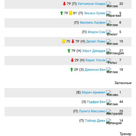
79′ (П)
Хатчинсон Омари
20
+05:07
Конец второго тайма:
Продолжительность игрового времени — 95:07.
Счёт 4:1.
79′
81′ (П)
Энсисо Хулио
9
Итоговый счёт 4:1.
(П)
Филлипс Калвин
8
"Ливерпуль" уверенно разбирается с "Ипсвичем" на "Энфилде" и продолжает
уверенно лидировать в таблице! Всего доброго и до новых встреч на футболе.
(П)
Морси Сэм
5
75′
79′ (Н)
Делап Лиам
19
79′ (Н)
Хёрст Джордж
27
29′ (Н)
Бернс Уэсли
7
29′ (З)
Джонсон Бен
18
Запасные
(В)
Мурич Ариянет
1
(З)
Годфри Бен
44
(П)
Луонго Массимо
25
(П)
Тэйлор Джек
14
Тренер