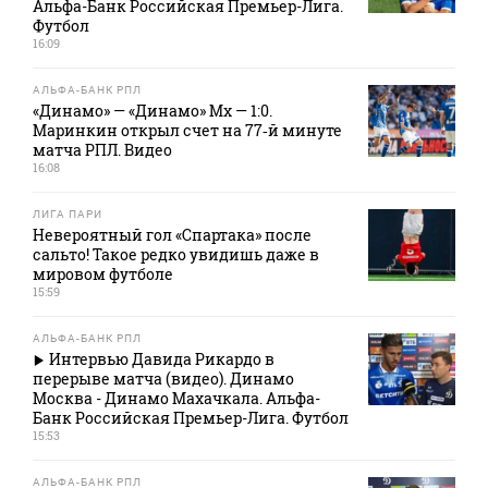
Альфа-Банк Российская Премьер-Лига.
Футбол
16:09
АЛЬФА-БАНК РПЛ
«Динамо» — «Динамо» Мх — 1:0.
Маринкин открыл счет на 77‑й минуте
матча РПЛ. Видео
16:08
ЛИГА ПАРИ
Невероятный гол «Спартака» после
сальто! Такое редко увидишь даже в
мировом футболе
15:59
АЛЬФА-БАНК РПЛ
Интервью Давида Рикардо в
перерыве матча (видео). Динамо
Москва - Динамо Махачкала. Альфа-
Банк Российская Премьер-Лига. Футбол
15:53
АЛЬФА-БАНК РПЛ