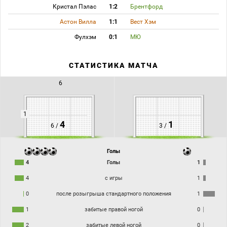
Кристал Пэлас
1:2
Брентфорд
Астон Вилла
1:1
Вест Хэм
Фулхэм
0:1
МЮ
СТАТИСТИКА МАТЧА
6
1
4
1
6 /
3 /
Голы
4
Голы
1
4
с игры
1
0
после розыгрыша стандартного положения
1
1
забитые правой ногой
0
2
забитые левой ногой
0