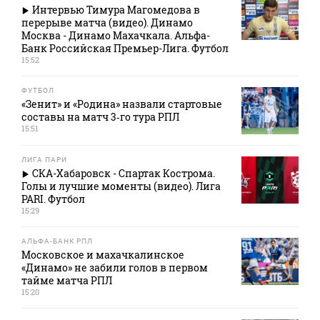
Интервью Тимура Магомедова в
перерыве матча (видео). Динамо
Москва - Динамо Махачкала. Альфа-
Банк Российская Премьер-Лига. Футбол
15:52
ФУТБОЛ
«Зенит» и «Родина» назвали стартовые
составы на матч 3‑го тура РПЛ
15:51
ЛИГА ПАРИ
СКА-Хабаровск - Спартак Кострома.
Голы и лучшие моменты (видео). Лига
PARI. Футбол
15:29
АЛЬФА-БАНК РПЛ
Московское и махачкалинское
«Динамо» не забили голов в первом
тайме матча РПЛ
15:20