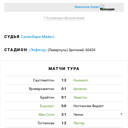
Маккенна Киран
? Условные обозначения
СУДЬЯ
Салисбери Майкл
СТАДИОН
«Энфилд»
(Ливерпуль)
Зрителей: 60420
МАТЧИ ТУРА
Саутгемптон
1:3
Ньюкасл
Вулверхэмптон
0:1
Арсенал
Брайтон
0:1
Эвертон
Борнмут
5:0
Ноттингем Форест
Ман Сити
3:1
Челси
T
Тоттенхэм
1:2
Лестер