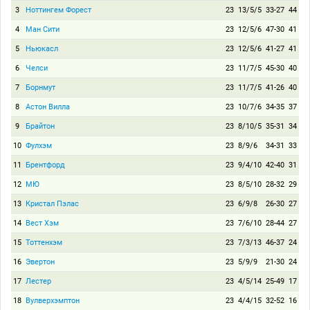
3
Ноттингем Форест
23
13/5/5
33-27
44
4
Ман Сити
23
12/5/6
47-30
41
5
Ньюкасл
23
12/5/6
41-27
41
6
Челси
23
11/7/5
45-30
40
7
Борнмут
23
11/7/5
41-26
40
8
Астон Вилла
23
10/7/6
34-35
37
9
Брайтон
23
8/10/5
35-31
34
10
Фулхэм
23
8/9/6
34-31
33
11
Брентфорд
23
9/4/10
42-40
31
12
МЮ
23
8/5/10
28-32
29
13
Кристал Пэлас
23
6/9/8
26-30
27
14
Вест Хэм
23
7/6/10
28-44
27
15
Тоттенхэм
23
7/3/13
46-37
24
16
Эвертон
23
5/9/9
21-30
24
17
Лестер
23
4/5/14
25-49
17
18
Вулверхэмптон
23
4/4/15
32-52
16