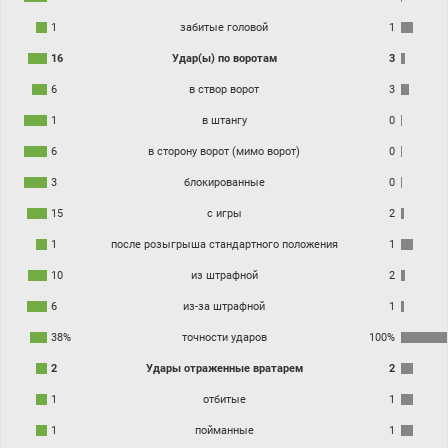
1
забитые головой
1
16
Удар(ы) по воротам
3
6
в створ ворот
3
1
в штангу
0
6
в сторону ворот (мимо ворот)
0
3
блокированные
0
15
с игры
2
1
после розыгрыша стандартного положения
1
10
из штрафной
2
6
из-за штрафной
1
38%
точности ударов
100%
2
Удары отраженные вратарем
2
1
отбитые
1
1
пойманные
1