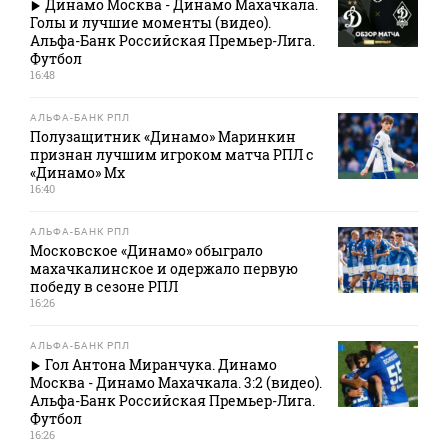
Динамо Москва - Динамо Махачкала.
Голы и лучшие моменты (видео).
Альфа-Банк Российская Премьер-Лига.
Футбол
16:48
АЛЬФА-БАНК РПЛ
Полузащитник «Динамо» Маринкин
признан лучшим игроком матча РПЛ с
«Динамо» Мх
16:40
АЛЬФА-БАНК РПЛ
Московское «Динамо» обыграло
махачкалинское и одержало первую
победу в сезоне РПЛ
16:26
АЛЬФА-БАНК РПЛ
Гол Антона Миранчука. Динамо
Москва - Динамо Махачкала. 3:2 (видео).
Альфа-Банк Российская Премьер-Лига.
Футбол
16:26