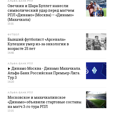
АЛЬФА-БАНК РПЛ
Овечкин и Шара Буллет нанесли
символический удар перед матчем
РПЛ «Динамо» (Москва) — «Динамо»
(Махачкала)
15:01
ФУТБОЛ
Бывший футболист «Арсенала»
Кулешин умер из‑за онкологии в
возрасте 25 лет
14:46
АЛЬФА-БАНК РПЛ
Динамо Москва - Динамо Махачкала.
Альфа-Банк Российская Премьер-Лига.
Тур 3
14:20
АЛЬФА-БАНК РПЛ
Московское и махачкалинское
«Динамо» объявили стартовые составы
на матч 3‑го тура РПЛ
13:15