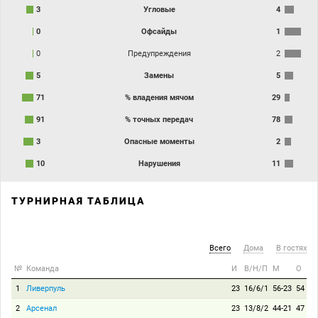
3
Угловые
4
0
Офсайды
1
0
Предупреждения
2
5
Замены
5
71
% владения мячом
29
91
% точных передач
78
3
Опасные моменты
2
10
Нарушения
11
ТУРНИРНАЯ ТАБЛИЦА
Всего
Дома
В гостях
№
Команда
И
В/Н/П
М
О
1
Ливерпуль
23
16/6/1
56-23
54
2
Арсенал
23
13/8/2
44-21
47