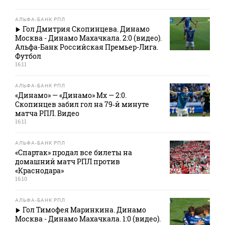
АЛЬФА-БАНК РПЛ
Гол Дмитрия Скопинцева. Динамо
Москва - Динамо Махачкала. 2:0 (видео).
Альфа-Банк Российская Премьер-Лига.
Футбол
16:11
АЛЬФА-БАНК РПЛ
«Динамо» — «Динамо» Мх — 2:0.
Скопинцев забил гол на 79‑й минуте
матча РПЛ. Видео
16:11
АЛЬФА-БАНК РПЛ
«Спартак» продал все билеты на
домашний матч РПЛ против
«Краснодара»
16:10
АЛЬФА-БАНК РПЛ
Гол Тимофея Маринкина. Динамо
Москва - Динамо Махачкала. 1:0 (видео).