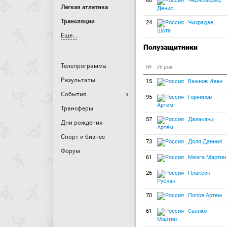
80
Черноморец
Легкая атлетика
Денис
Трансляции
24
Чихрадзе
Шота
Еще...
Полузащитники
Телепрограмма
№
Игрок
Результаты
15
Важнов Иван
События
95
Горяинов
Артем
Трансферы
57
Далакянц
Дни рождения
Артём
Спорт и бизнес
73
Доля Даниил
Форум
61
Мезга Мартин
26
Плаксин
Руслан
70
Попов Артем
61
Саенко
Мартин