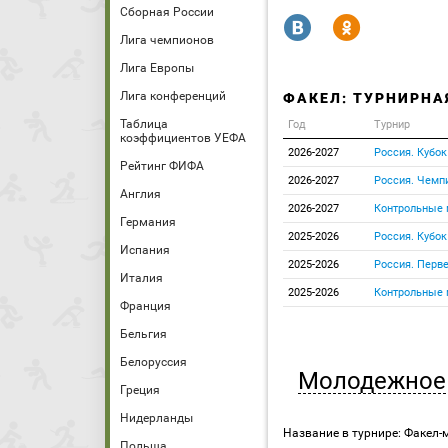
Сборная России
R
Y
Лига чемпионов
Лига Европы
Лига конференций
ФАКЕЛ: ТУРНИРНА
Таблица
Год
Турнир
коэффициентов УЕФА
2026-2027
Россия. Кубок
Рейтинг ФИФА
2026-2027
Россия. Чемп
Англия
2026-2027
Контрольные 
Германия
2025-2026
Россия. Кубок
Испания
2025-2026
Россия. Перве
Италия
2025-2026
Контрольные 
Франция
Бельгия
Белоруссия
Молодежное 
Греция
Нидерланды
Название в турнире: Факел-м
Польша