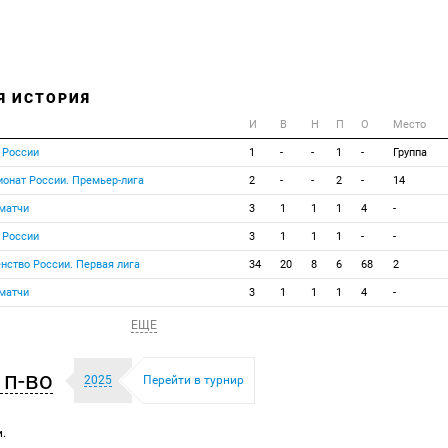
Я ИСТОРИЯ
И
В
Н
П
О
Место
 России
1
-
-
1
-
Группа
ионат России. Премьер-лига
2
-
-
2
-
14
матчи
3
1
1
1
4
-
 России
3
1
1
1
-
-
нство России. Первая лига
34
20
8
6
68
2
матчи
3
1
1
1
4
-
ЕЩЕ
п-во
2025
Перейти в турнир
.