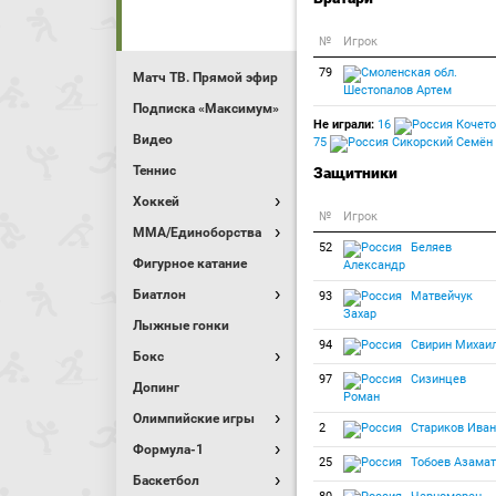
№
Игрок
79
Матч ТВ. Прямой эфир
Шестопалов Артем
Подписка «Максимум»
Не играли:
16
Кочето
Видео
75
Сикорский Семён
Теннис
Защитники
Хоккей
№
Игрок
MMA/Единоборства
52
Беляев
Фигурное катание
Александр
Биатлон
93
Матвейчук
Захар
Лыжные гонки
94
Свирин Михаи
Бокс
97
Сизинцев
Допинг
Роман
Олимпийские игры
2
Стариков Иван
Формула-1
25
Тобоев Азамат
Баскетбол