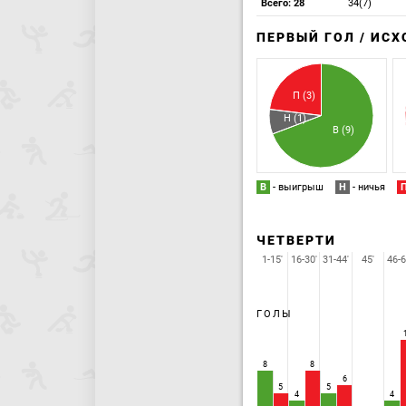
Всего: 28
34(7)
ПЕРВЫЙ ГОЛ / ИС
П (3)
Н (1)
В (9)
В
- выигрыш
Н
- ничья
ЧЕТВЕРТИ
1-15'
16-30'
31-44'
45'
46-6
ГОЛЫ
8
8
6
5
5
4
4