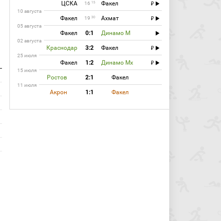
ЦСКА
Факел
15
16
10 августа
Факел
Ахмат
30
19
05 августа
Факел
0:1
Динамо М
02 августа
Краснодар
3:2
Факел
25 июля
Факел
1:2
Динамо Мх
15 июля
Ростов
2:1
Факел
11 июля
Акрон
1:1
Факел