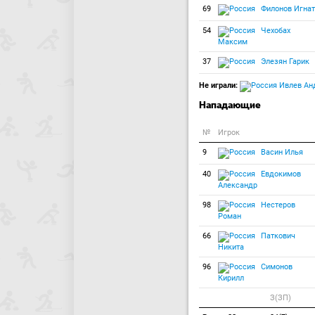
69
Филонов Игнат
54
Чехобах
Максим
37
Элезян Гарик
Не играли:
Ивлев Ан
Нападающие
№
Игрок
9
Васин Илья
40
Евдокимов
Александр
98
Нестеров
Роман
66
Паткович
Никита
96
Симонов
Кирилл
З(ЗП)