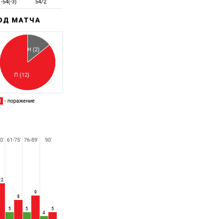
-54(-3)
54/2
ХОД МАТЧА
Забитый
Пропущенный
Н (2)
П (12)
П
- поражение
0'
61-75'
76-89'
90'
12
9
8
5
5
5
4