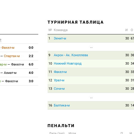
ТУРНИРНАЯ ТАБЛИЦА
№
Команда
И
О
1
Зенит-м
30
6
е
...
—
Факел-м
0:0
9
Акрон - Ак. Коноплева
30
3
—
Спартак-м
2:2
10
Нижний Новгород
30
3
ар-м
—
Факел-м
6:0
11
Факел-м
30
3
—
Ахмат-м
4:0
12
Урал-м
30
3
м
—
Факел-м
3:0
13
Сочи-м
30
2
...
16
Балтика-м
30
1
ПЕНАЛЬТИ
Дата (тур)
Игра
П
Н