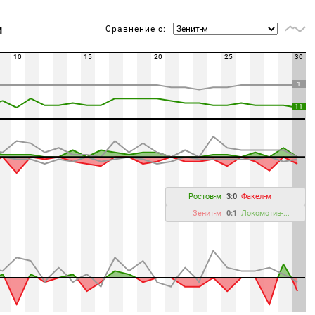
Сравнение с:
М
10
15
20
25
30
1
11
Ростов-м
3:0
Факел-м
Зенит-м
0:1
Локомотив-...