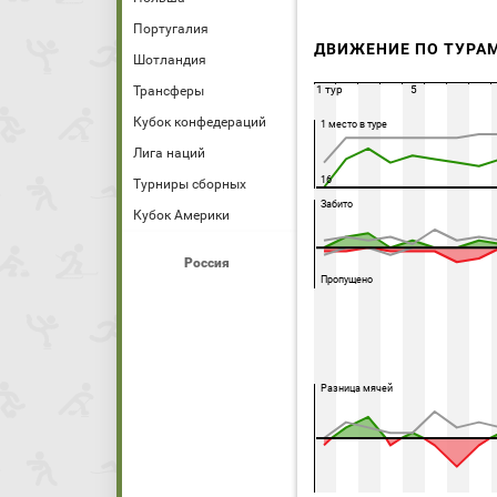
Португалия
ДВИЖЕНИЕ ПО ТУРА
Шотландия
Трансферы
1 тур
5
Кубок конфедераций
1 место в туре
Лига наций
16
Турниры сборных
Забито
Кубок Америки
Россия
Пропущено
Разница мячей