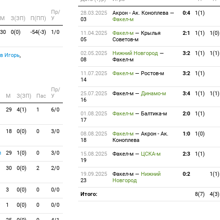
Пр/
28.03.2025
Акрон - Ак. Коноплева
—
0:4
1(1)
M
З(ЗП)
П(ПП)
У
03
Факел-м
30
0(0)
-54(-3)
1/0
11.04.2025
Факел-м
—
Крылья
2:1
1(1)
1(0)
05
Советов-м
02.05.2025
Нижний Новгород
—
3:2
1(1)
1(1)
в Игорь
,
08
Факел-м
11.07.2025
Факел-м
—
Ростов-м
3:2
1(1)
14
Пр/
25.07.2025
Факел-м
—
Динамо-м
3:4
1(1)
1(1)
M
З(ЗП)
Пас
У
16
29
4(1)
1
6/0
01.08.2025
Факел-м
—
Балтика-м
2:0
1(1)
17
18
0(0)
0
3/0
08.08.2025
Факел-м
—
Акрон - Ак.
1:0
1(0)
18
Коноплева
л
29
1(0)
0
3/0
15.08.2025
Факел-м
—
ЦСКА-м
2:3
1(1)
19
30
0(0)
2
2/0
19.09.2025
Факел-м
—
Нижний
0:2
1(1)
23
Новгород
3
0(0)
0
0/0
Итого:
8(7)
4(3)
1
0(0)
0
0/0