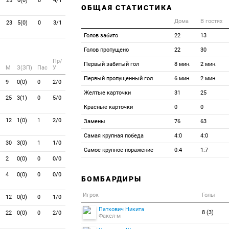
25
0(0)
0
4/1
ОБЩАЯ СТАТИСТИКА
Дома
В гостях
23
5(0)
0
3/1
Голов забито
22
13
Голов пропущено
22
30
Пр/
Первый забитый гол
8 мин.
2 мин.
M
З(ЗП)
Пас
У
Первый пропущенный гол
6 мин.
2 мин.
9
0(0)
0
2/0
Желтые карточки
31
25
25
3(1)
0
5/0
Красные карточки
0
0
12
1(0)
1
2/0
Замены
76
63
Самая крупная победа
4:0
4:0
30
3(0)
1
1/0
Самое крупное поражение
0:4
1:7
2
0(0)
0
0/0
4
0(0)
0
0/0
БОМБАРДИРЫ
Игрок
Голы
12
0(0)
0
1/0
Паткович Никита
8 (3)
22
0(0)
0
2/0
Факел-м