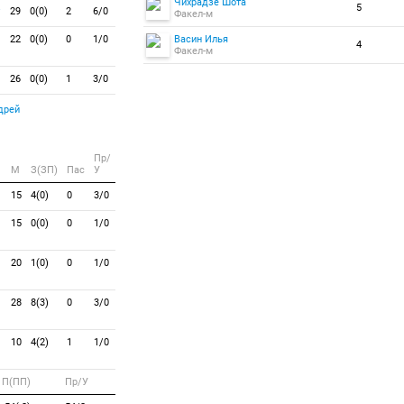
Чихрадзе Шота
5
29
0(0)
2
6/0
Факел-м
22
0(0)
0
1/0
Васин Илья
4
Факел-м
26
0(0)
1
3/0
дрей
Пр/
M
З(ЗП)
Пас
У
15
4(0)
0
3/0
15
0(0)
0
1/0
20
1(0)
0
1/0
28
8(3)
0
3/0
10
4(2)
1
1/0
П(ПП)
Пр/У