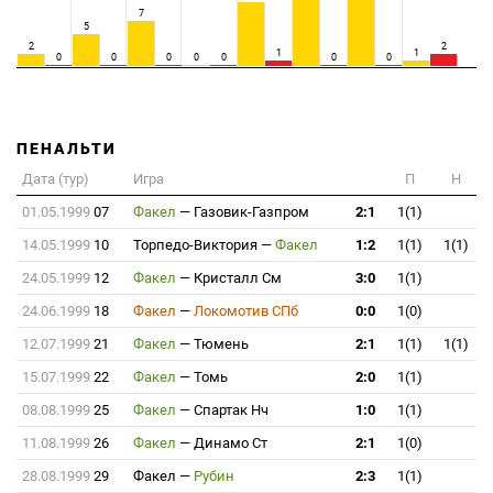
7
5
2
2
1
1
0
0
0
0
0
0
0
ПЕНАЛЬТИ
Дата (тур)
Игра
П
Н
01.05.1999
07
Факел
—
Газовик-Газпром
2:1
1(1)
14.05.1999
10
Торпедо-Виктория
—
Факел
1:2
1(1)
1(1)
24.05.1999
12
Факел
—
Кристалл См
3:0
1(1)
24.06.1999
18
Факел
—
Локомотив СПб
0:0
1(0)
12.07.1999
21
Факел
—
Тюмень
2:1
1(1)
1(1)
15.07.1999
22
Факел
—
Томь
2:0
1(1)
08.08.1999
25
Факел
—
Спартак Нч
1:0
1(1)
11.08.1999
26
Факел
—
Динамо Ст
2:1
1(0)
28.08.1999
29
Факел
—
Рубин
2:3
1(1)