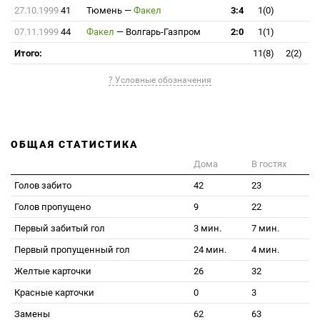
27.10.1999
41
Тюмень
—
Факел
3:4
1(0)
07.11.1999
44
Факел
—
Волгарь-Газпром
2:0
1(1)
Итого:
11(8)
2(2)
? Условные обозначения
ОБЩАЯ СТАТИСТИКА
Дома
В гостях
Голов забито
42
23
Голов пропущено
9
22
Первый забитый гол
3 мин.
7 мин.
Первый пропущенный гол
24 мин.
4 мин.
Желтые карточки
26
32
Красные карточки
0
3
Замены
62
63