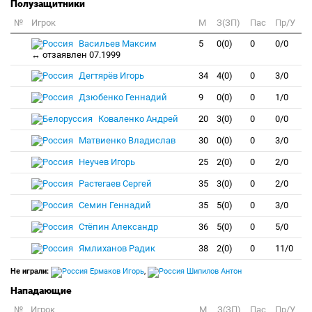
Полузащитники
№
Игрок
M
З(ЗП)
Пас
Пр/У
Васильев Максим
5
0(0)
0
0/0
↔ отзаявлен 07.1999
Дегтярёв Игорь
34
4(0)
0
3/0
Дзюбенко Геннадий
9
0(0)
0
1/0
Коваленко Андрей
20
3(0)
0
0/0
Матвиенко Владислав
30
0(0)
0
3/0
Неучев Игорь
25
2(0)
0
2/0
Растегаев Сергей
35
3(0)
0
2/0
Семин Геннадий
35
5(0)
0
3/0
Стёпин Александр
36
5(0)
0
5/0
Ямлиханов Радик
38
2(0)
0
11/0
Не играли:
Ермаков Игорь
,
Шипилов Антон
Нападающие
№
Игрок
M
З(ЗП)
Пас
Пр/У