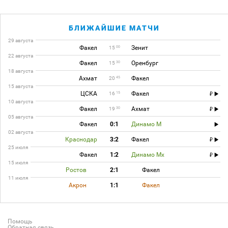
БЛИЖАЙШИЕ МАТЧИ
29 августа
Факел
Зенит
00
15
22 августа
Факел
Оренбург
30
15
18 августа
Ахмат
Факел
45
20
15 августа
ЦСКА
Факел
15
16
10 августа
Факел
Ахмат
30
19
05 августа
Факел
0:1
Динамо М
02 августа
Краснодар
3:2
Факел
25 июля
Факел
1:2
Динамо Мх
15 июля
Ростов
2:1
Факел
11 июля
Акрон
1:1
Факел
Помощь
Обратная связь