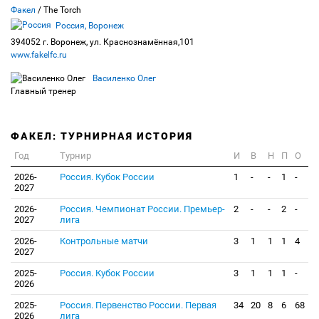
Факел
/ The Torch
Россия, Воронеж
394052 г. Воронеж, ул. Краснознамённая,101
www.fakelfc.ru
Василенко Олег
Главный тренер
ФАКЕЛ: ТУРНИРНАЯ ИСТОРИЯ
Год
Турнир
И
В
Н
П
О
2026-
Россия. Кубок России
1
-
-
1
-
2027
2026-
Россия. Чемпионат России. Премьер-
2
-
-
2
-
2027
лига
2026-
Контрольные матчи
3
1
1
1
4
2027
2025-
Россия. Кубок России
3
1
1
1
-
2026
2025-
Россия. Первенство России. Первая
34
20
8
6
68
2026
лига