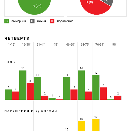
Н (1)
П (8)
В (23)
В
- выигрыш
Н
- ничья
П
- поражение
ЧЕТВЕРТИ
1-15'
16-30'
31-44'
45'
46-60'
61-75'
76-89'
90'
ГОЛЫ
14
14
12
11
11
8
6
5
5
4
4
2
2
1
0
0
НАРУШЕНИЯ И УДАЛЕНИЯ
17
16
10