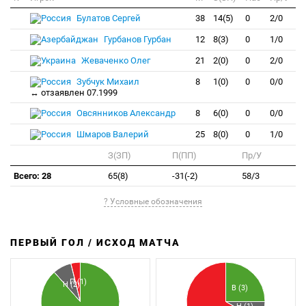
Булатов Сергей
38
14(5)
0
2/0
Гурбанов Гурбан
12
8(3)
0
1/0
Жеваченко Олег
21
2(0)
0
2/0
Зубчук Михаил
8
1(0)
0
0/0
↔ отзаявлен 07.1999
Овсянников Александр
8
6(0)
0
0/0
Шмаров Валерий
25
8(0)
0
1/0
З(ЗП)
П(ПП)
Пр/У
Всего: 28
65(8)
-31(-2)
58/3
? Условные обозначения
ПЕРВЫЙ ГОЛ / ИСХОД МАТЧА
З
П
П (1)
Н (2)
В (3)