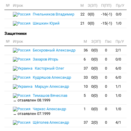
№
Игрок
M
З(ЗП)
П(ПП)
Пр/У
Пчельников Владимир
22
0(0)
-16(-1)
0/0
Шишкин Юрий
21
0(0)
-15(-1)
1/0
Защитники
№
Игрок
M
З(ЗП)
Пас
Пр/У
Бескровный Александр
36
0(0)
0
2/1
Захаров Игорь
6
0(0)
0
0/0
Касторный Олег
37
0(0)
0
6/0
Кудряшов Александр
33
0(0)
0
6/0
Марцун Александр
10
0(0)
0
1/1
Тимашов Вячеслав
5
0(0)
0
1/0
↔ отзаявлен 08.1999
Черкес Александр
1
0(0)
0
1/0
↔ отзаявлен 07.1999
Щёголев Александр
37
2(0)
0
4/1