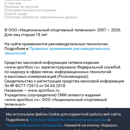
О портале
Реклама на портале
Пользовательское соглашение
Охрана труда
Политика обработки персональных данных
© ООО «Национальный спортивный телеканал» 2007 — 2026.
Для лиц старше 18 лет
На сайте применяются рекомендательные технологии.
Подробнее в
Правилах применения рекомендательных
технологий
Средство массовой информации сетевое издание
«www.sportbox.ru» зарегистрировано Федеральной службой
по надзору в сфере связи, информационных технологий
и массовых коммуникаций (Роскомнадзор).
Свидетельство о регистрации средства массовой информации
Эл № ФС77-72613 от 04.04.2018
Название — www.sportbox.ru
Учредитель (соучредители) СМИ сетевого издания
«www.sportbox.ru»: ООО «Национальный спортивный
телеканал»
Главный редактор СМИ сетевого издания «www.sportbox.ru»:
Конов В.А.
Мы используем файлы Сookie для корректной работы веб-сайта.
Номер телефона редакции СМИ сетевого издания
Подробнее в
Политике обработки персональных данных
и
«www.sportbox.ru»: +7 (495) 653 8419
Пользовательском соглашении
. Нажмите на кнопку «Хорошо»,
Адрес электронной почты редакции СМИ сетевого издания