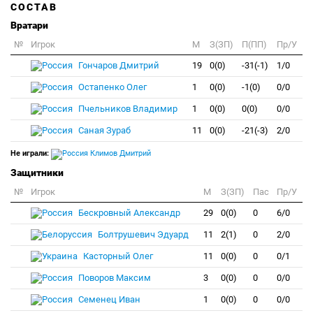
СОСТАВ
Вратари
№
Игрок
M
З(ЗП)
П(ПП)
Пр/У
Гончаров Дмитрий
19
0(0)
-31(-1)
1/0
Остапенко Олег
1
0(0)
-1(0)
0/0
Пчельников Владимир
1
0(0)
0(0)
0/0
Саная Зураб
11
0(0)
-21(-3)
2/0
Не играли:
Климов Дмитрий
Защитники
№
Игрок
M
З(ЗП)
Пас
Пр/У
Бескровный Александр
29
0(0)
0
6/0
Болтрушевич Эдуард
11
2(1)
0
2/0
Касторный Олег
11
0(0)
0
0/1
Поворов Максим
3
0(0)
0
0/0
Семенец Иван
1
0(0)
0
0/0