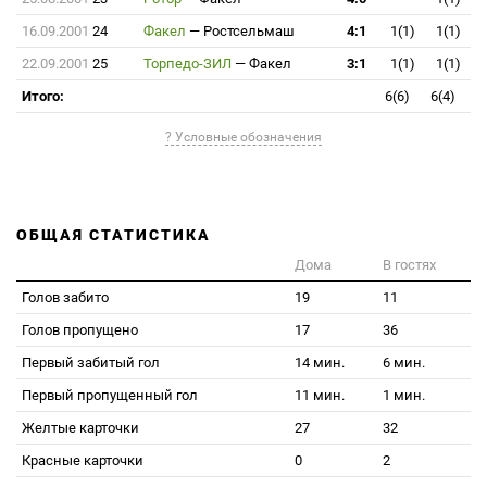
16.09.2001
24
Факел
—
Ростсельмаш
4:1
1(1)
1(1)
22.09.2001
25
Торпедо-ЗИЛ
—
Факел
3:1
1(1)
1(1)
Итого:
6(6)
6(4)
? Условные обозначения
ОБЩАЯ СТАТИСТИКА
Дома
В гостях
Голов забито
19
11
Голов пропущено
17
36
Первый забитый гол
14 мин.
6 мин.
Первый пропущенный гол
11 мин.
1 мин.
Желтые карточки
27
32
Красные карточки
0
2