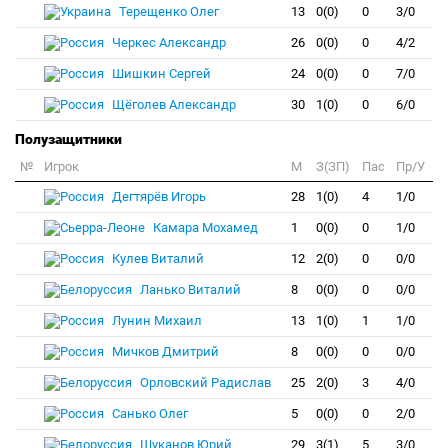
Терещенко Олег
13
0(0)
0
3/0
Черкес Александр
26
0(0)
0
4/2
Шишкин Сергей
24
0(0)
0
7/0
Щёголев Александр
30
1(0)
0
6/0
Полузащитники
№
Игрок
M
З(ЗП)
Пас
Пр/У
Дегтярёв Игорь
28
1(0)
4
1/0
Камара Мохамед
1
0(0)
0
1/0
Кулев Виталий
12
2(0)
0
0/0
Ланько Виталий
8
0(0)
0
0/0
Лунин Михаил
13
1(0)
1
1/0
Мичков Дмитрий
8
0(0)
0
0/0
Орловский Радислав
25
2(0)
3
4/0
Санько Олег
5
0(0)
0
2/0
Шуканов Юрий
29
3(1)
5
3/0