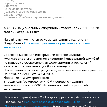
Помощь
Обратная связь
О портале
Реклама на портале
Пользовательское соглашение
Охрана труда
Политика обработки персональных данных
© ООО «Национальный спортивный телеканал» 2007 — 2026.
Для лиц старше 18 лет
На сайте применяются рекомендательные технологии.
Подробнее в
Правилах применения рекомендательных
технологий
Средство массовой информации сетевое издание
«www.sportbox.ru» зарегистрировано Федеральной службой
по надзору в сфере связи, информационных технологий
и массовых коммуникаций (Роскомнадзор).
Свидетельство о регистрации средства массовой информации
Эл № ФС77-72613 от 04.04.2018
Название — www.sportbox.ru
Учредитель (соучредители) СМИ сетевого издания
«www.sportbox.ru»: ООО «Национальный спортивный
телеканал»
Главный редактор СМИ сетевого издания «www.sportbox.ru»:
Конов В.А.
Мы используем файлы Сookie для корректной работы веб-сайта.
Номер телефона редакции СМИ сетевого издания
Подробнее в
Политике обработки персональных данных
и
«www.sportbox.ru»: +7 (495) 653 8419
Пользовательском соглашении
. Нажмите на кнопку «Хорошо»,