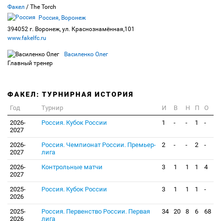
Факел
/ The Torch
Россия, Воронеж
394052 г. Воронеж, ул. Краснознамённая,101
www.fakelfc.ru
Василенко Олег
Главный тренер
ФАКЕЛ: ТУРНИРНАЯ ИСТОРИЯ
Год
Турнир
И
В
Н
П
О
2026-
Россия. Кубок России
1
-
-
1
-
2027
2026-
Россия. Чемпионат России. Премьер-
2
-
-
2
-
2027
лига
2026-
Контрольные матчи
3
1
1
1
4
2027
2025-
Россия. Кубок России
3
1
1
1
-
2026
2025-
Россия. Первенство России. Первая
34
20
8
6
68
2026
лига