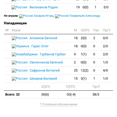
Ямлиханов Радик
19
0(0)
1
5/0
Не играли:
Захаров Игорь
,
Перфильев Александр
Нападающие
№
Игрок
M
З(ЗП)
Пас
Пр/У
Алхимов Евгений
18
2(0)
2
0/0
Гарас Олег
18
0(0)
0
2/0
Гурбанов Гурбан
9
1(1)
0
2/0
Овсянников Евгений
2
0(0)
0
1/0
Сафронов Виталий
25
12(2)
0
4/0
Шмаров Валерий
15
3(1)
1
1/0
З(ЗП)
П(ПП)
Пр/У
Всего: 32
30(6)
-53(-4)
58/3
? Условные обозначения