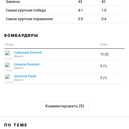
Замены
43
42
Самая крупная победа
4:1
1:0
Самое крупное поражение
0:5
0:4
БОМБАРДИРЫ
Игрок
Голы
Сафронов Виталий
12 (2)
Факел
Шмаров Валерий
3 (1)
Факел
Шуканов Юрий
3 (1)
Факел
Комментировать (9)
ПО ТЕМЕ