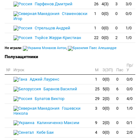
Парфенов Дмитрий
26
4(3)
3
3/0
Стаменовски
1
0(0)
0
0/0
Игор
Стрельцов Андрей
1
0(0)
0
1/0
Тчуйсе Жерри-Кристиан
22
0(0)
2
1/0
Не играли:
Монахов Антон
,
Паес Алешандре
Полузащитники
Пр/
№
Игрок
M
З(ЗП)
Пас
У
Аджей Лауренс
1
0(0)
0
0/0
Баранов Василий
25
5(0)
6
0/0
Булатов Виктор
29
2(0)
0
4/0
Гошевски
3
0(0)
0
1/0
Никола
Калиниченко Максим
9
2(0)
0
0/1
Кебе Баи
4
0(0)
0
2/0