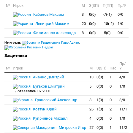
№
Игрок
M
З(ЗП)
П(ПП)
Пр/У
Кабанов Максим
3
0(0)
-7(-1)
0/0
Левицкий Максим
20
0(0)
-18(-2)
1/0
Филимонов Александр
8
0(0)
-5(0)
0/0
Не играли:
Гушо Аднан
,
Ристович Недраг
Защитники
Пр/
№
Игрок
M
З(ЗП)
Пас
У
Ананко Дмитрий
13
0(0)
1
4/0
Бугаков Дмитрий
5
0(0)
0
1/0
↔ отзаявлен 07.2001
Грановский Александр
8
1(0)
0
3/0
Ковтун Юрий
26
1(0)
2
11/1
Куприянов Михаил
4
0(0)
0
1/0
Митрески Игор
27
0(0)
1
11/2