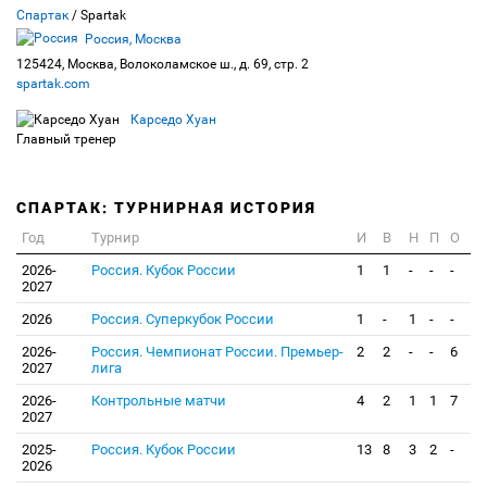
Спартак
/ Spartak
Россия, Москва
125424, Москва, Волоколамское ш., д. 69, стр. 2
spartak.com
Карседо Хуан
Главный тренер
СПАРТАК: ТУРНИРНАЯ ИСТОРИЯ
Год
Турнир
И
В
Н
П
О
2026-
Россия. Кубок России
1
1
-
-
-
2027
2026
Россия. Суперкубок России
1
-
1
-
-
2026-
Россия. Чемпионат России. Премьер-
2
2
-
-
6
2027
лига
2026-
Контрольные матчи
4
2
1
1
7
2027
2025-
Россия. Кубок России
13
8
3
2
-
2026