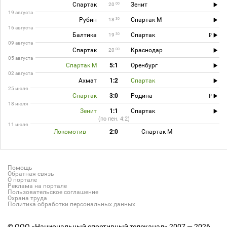
Спартак
Зенит
00
20
19 августа
Рубин
Спартак М
30
18
16 августа
Балтика
Спартак
30
19
09 августа
Спартак
Краснодар
00
20
05 августа
Спартак М
5:1
Оренбург
02 августа
Ахмат
1:2
Спартак
25 июля
Спартак
3:0
Родина
18 июля
Зенит
1:1
Спартак
(по пен. 4:2)
11 июля
Локомотив
2:0
Спартак М
Помощь
Обратная связь
О портале
Реклама на портале
Пользовательское соглашение
Охрана труда
Политика обработки персональных данных
© ООО «Национальный спортивный телеканал» 2007 — 2026.