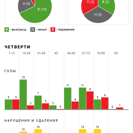
П (2)
В (2)
Н (5)
В (15)
Н (2)
В
- выигрыш
Н
- ничья
П
- поражение
ЧЕТВЕРТИ
1-15'
16-30'
31-44'
45'
46-60'
61-75'
76-89'
90'
ГОЛЫ
15
11
11
9
7
6
5
5
5
4
3
2
2
1
0
0
НАРУШЕНИЯ И УДАЛЕНИЯ
13
13
13
12