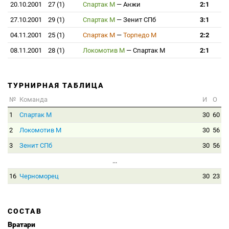
20.10.2001
27 (1)
Спартак М
—
Анжи
2:1
27.10.2001
29 (1)
Спартак М
—
Зенит СПб
3:1
04.11.2001
25 (1)
Спартак М
—
Торпедо М
2:2
08.11.2001
28 (1)
Локомотив М
—
Спартак М
2:1
ТУРНИРНАЯ ТАБЛИЦА
№
Команда
И
О
1
Спартак М
30
60
2
Локомотив М
30
56
3
Зенит СПб
30
56
...
16
Черноморец
30
23
СОСТАВ
Вратари