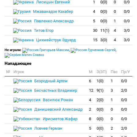
Лисицын Евгений
1
0(0)
0
0/0
Мжаванадзе Кахабер
4
0(0)
0
0/0
Павленко Александр
5
0(0)
1
0/0
Титов Егор
30
11(1)
4
3/0
Цихмейструк Эдуард
15
3(0)
4
3/0
Не играли:
Григорьев Максим
,
Гурченков Сергей
,
Матич Славко
Нападающие
№
Игрок
M
З(ЗП)
Пас
Пр/У
Безродный Артем
6
1(0)
1
0/0
Бесчастных Владимир
12
9(1)
3
2/0
Василюк Роман
4
2(0)
1
0/0
Данишевский Александр
2
0(0)
0
0/0
Ирисметов Жафар
8
0(0)
0
0/0
Ловчев Герман
5
0(0)
2
2/0