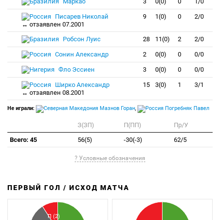
Маркао
3
0(0)
0
1/0
Писарев Николай
9
1(0)
0
2/0
↔ отзаявлен 07.2001
Робсон Луис
28
11(0)
2
2/0
Сонин Александр
2
0(0)
0
0/0
Фло Эссиен
3
0(0)
0
0/0
Ширко Александр
15
3(0)
1
3/1
↔ отзаявлен 08.2001
Не играли:
Мазнов Горан
,
Погребняк Павел
З(ЗП)
П(ПП)
Пр/У
Всего: 45
56(5)
-30(-3)
62/5
? Условные обозначения
ПЕРВЫЙ ГОЛ / ИСХОД МАТЧА
З
П
П (2)