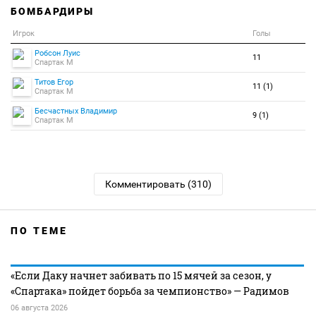
БОМБАРДИРЫ
Игрок
Голы
Робсон Луис
11
Спартак М
Титов Егор
11 (1)
Спартак М
Бесчастных Владимир
9 (1)
Спартак М
Комментировать (310)
ПО ТЕМЕ
«Если Даку начнет забивать по 15 мячей за сезон, у
«Спартака» пойдет борьба за чемпионство» — Радимов
06 августа 2026