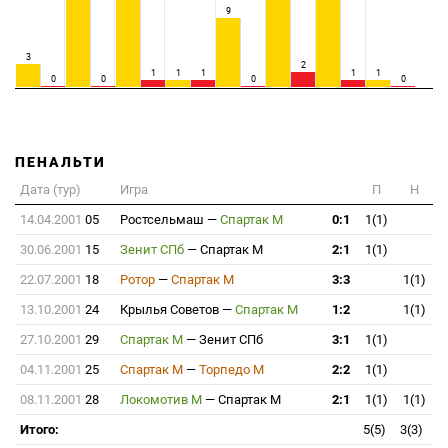
9
3
2
1
1
1
1
1
0
0
0
0
ПЕНАЛЬТИ
Дата (тур)
Игра
П
Н
14.04.2001
05
Ростсельмаш
—
Спартак М
0:1
1(1)
30.06.2001
15
Зенит СПб
—
Спартак М
2:1
1(1)
22.07.2001
18
Ротор
—
Спартак М
3:3
1(1)
13.10.2001
24
Крылья Советов
—
Спартак М
1:2
1(1)
27.10.2001
29
Спартак М
—
Зенит СПб
3:1
1(1)
04.11.2001
25
Спартак М
—
Торпедо М
2:2
1(1)
08.11.2001
28
Локомотив М
—
Спартак М
2:1
1(1)
1(1)
Итого:
5(5)
3(3)