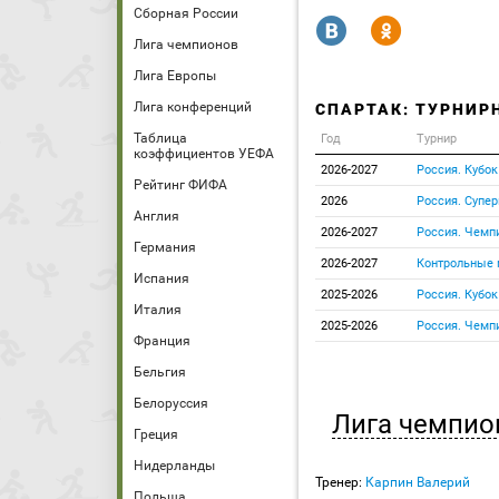
Сборная России
R
Y
Лига чемпионов
Лига Европы
Лига конференций
СПАРТАК: ТУРНИР
Таблица
Год
Турнир
коэффициентов УЕФА
2026-2027
Россия. Кубок
Рейтинг ФИФА
2026
Россия. Супер
Англия
2026-2027
Россия. Чемп
Германия
2026-2027
Контрольные 
Испания
2025-2026
Россия. Кубок
Италия
2025-2026
Россия. Чемп
Франция
Бельгия
Белоруссия
Лига чемпио
Греция
Нидерланды
Тренер:
Карпин Валерий
Польша