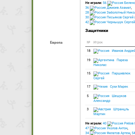
Не играли:
56
Белено
36
Джиоев Азамат
,
28
Заболотный Нико
30
Песьяков Сергей (
42
Чернышук Сергей
Защитники
Европа
№
Игрок
18
Иванов Андре
19
Пареха
Николас
15
Паршивлюк
Сергей
17
Сухи Марек
5
Шешуков
Александр
3
Штранцль
Мартин
Не играли:
40
Рябов 
47
Уколов Антон
,
34
Филатов Артем
,
5