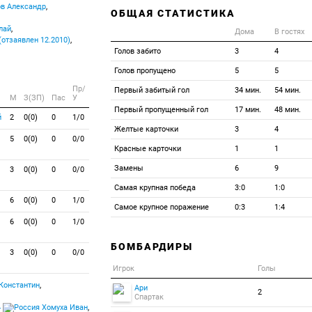
в Александр
,
ОБЩАЯ СТАТИСТИКА
лай
,
Дома
В гостях
отзаявлен 12.2010)
,
Голов забито
3
4
Голов пропущено
5
5
Пр/
Первый забитый гол
34 мин.
54 мин.
M
З(ЗП)
Пас
У
Первый пропущенный гол
17 мин.
48 мин.
й
2
0(0)
0
1/0
Желтые карточки
3
4
5
0(0)
0
0/0
Красные карточки
1
1
Замены
6
9
3
0(0)
0
0/0
Самая крупная победа
3:0
1:0
6
0(0)
0
1/0
Самое крупное поражение
0:3
1:4
6
0(0)
0
1/0
БОМБАРДИРЫ
3
0(0)
0
0/0
Игрок
Голы
Константин
,
Ари
2
Спартак
4
Хомуха Иван
,