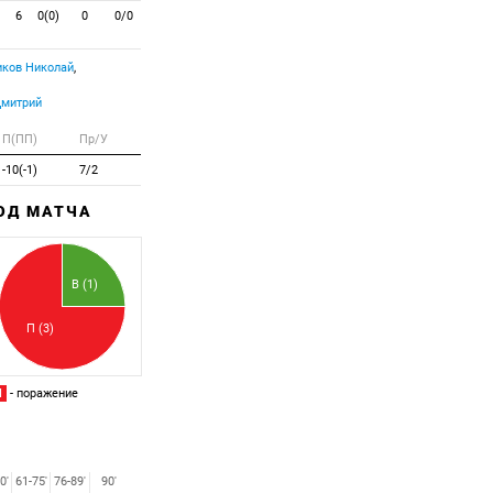
6
0(0)
0
0/0
ков Николай
,
Дмитрий
П(ПП)
Пр/У
-10(-1)
7/2
ХОД МАТЧА
Забитый
Пропущенный
В (1)
П (3)
П
- поражение
0'
61-75'
76-89'
90'