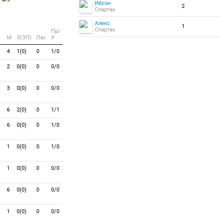
Ибсон
2
Спартак
Алекс
1
Спартак
Пр/
M
З(ЗП)
Пас
У
4
1(0)
0
1/0
2
0(0)
0
0/0
3
0(0)
0
0/0
6
2(0)
0
1/1
6
0(0)
0
1/0
1
0(0)
0
1/0
1
0(0)
0
0/0
6
0(0)
0
0/0
1
0(0)
0
0/0