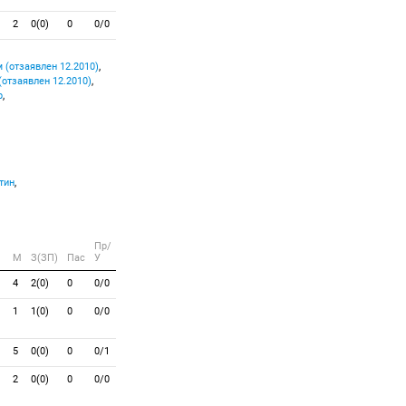
2
0(0)
0
0/0
 (отзаявлен 12.2010)
,
отзаявлен 12.2010)
,
р
,
тин
,
Пр/
M
З(ЗП)
Пас
У
4
2(0)
0
0/0
1
1(0)
0
0/0
5
0(0)
0
0/1
2
0(0)
0
0/0