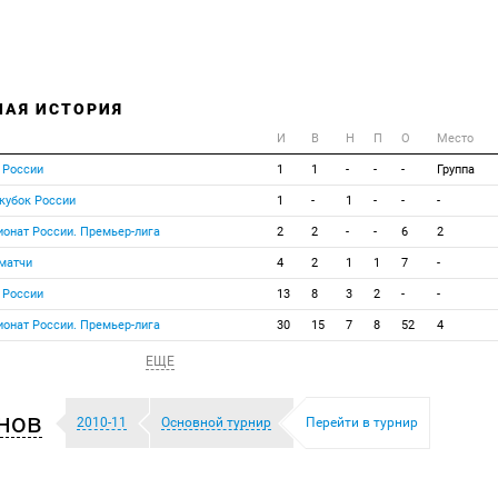
НАЯ ИСТОРИЯ
И
В
Н
П
О
Место
 России
1
1
-
-
-
Группа
кубок России
1
-
1
-
-
-
ионат России. Премьер-лига
2
2
-
-
6
2
матчи
4
2
1
1
7
-
 России
13
8
3
2
-
-
ионат России. Премьер-лига
30
15
7
8
52
4
ЕЩЕ
нов
2010-11
Основной турнир
Перейти в турнир