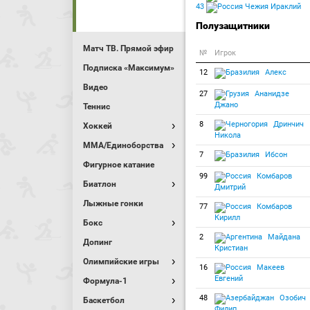
43
Чежия Ираклий
Полузащитники
Матч ТВ. Прямой эфир
№
Игрок
Подписка «Максимум»
12
Алекс
Видео
27
Ананидзе
Джано
Теннис
8
Дринчич
Хоккей
Никола
MMA/Единоборства
7
Ибсон
Фигурное катание
99
Комбаров
Биатлон
Дмитрий
Лыжные гонки
77
Комбаров
Кирилл
Бокс
2
Майдана
Допинг
Кристиан
Олимпийские игры
16
Макеев
Евгений
Формула-1
48
Озобич
Баскетбол
Филип