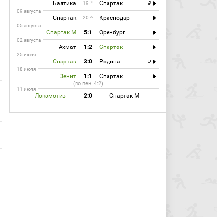
Балтика
Спартак
30
19
09 августа
Спартак
Краснодар
00
20
05 августа
Спартак М
5:1
Оренбург
02 августа
Ахмат
1:2
Спартак
25 июля
Спартак
3:0
Родина
18 июля
Зенит
1:1
Спартак
(по пен. 4:2)
11 июля
Локомотив
2:0
Спартак М