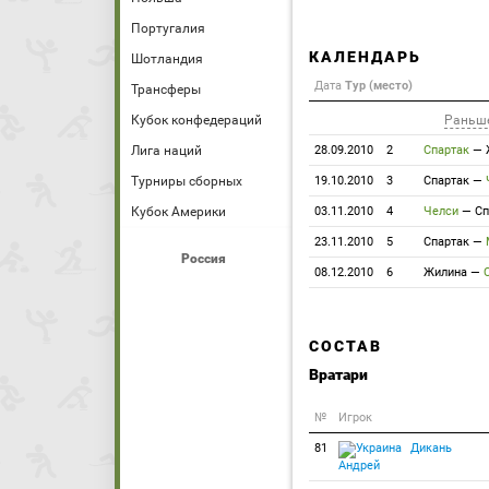
Португалия
КАЛЕНДАРЬ
Шотландия
Дата
Тур (место)
Трансферы
Кубок конфедераций
Раньш
Лига наций
28.09.2010
2
Спартак
—
Турниры сборных
19.10.2010
3
Спартак
—
Кубок Америки
03.11.2010
4
Челси
—
Сп
23.11.2010
5
Спартак
—
Россия
08.12.2010
6
Жилина
—
СОСТАВ
Вратари
№
Игрок
81
Дикань
Андрей