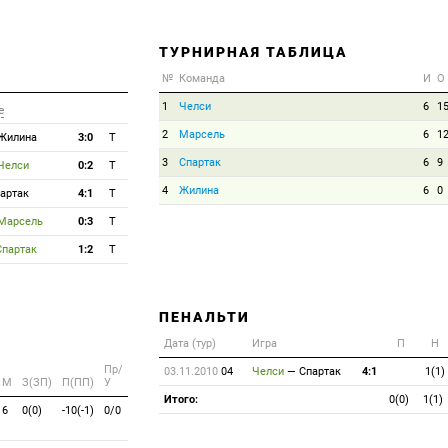
ТУРНИРНАЯ ТАБЛИЦА
№
Команда
И
О
1
Челси
6
1
е
2
Марсель
6
1
Жилина
3:0
T
3
Спартак
6
9
Челси
0:2
T
4
Жилина
6
0
артак
4:1
T
Марсель
0:3
T
Спартак
1:2
T
ПЕНАЛЬТИ
Дата (тур)
Игра
П
Н
Пр/
03.11.2010
04
Челси
—
Спартак
4:1
1(1)
M
З(ЗП)
П(ПП)
У
Итого:
0(0)
1(1)
6
0(0)
-10(-1)
0/0