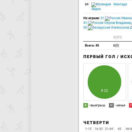
64
Макгиди
Эйден
Не играли:
31
Иванни
41
Обухов Владимир
,
55
Хлебосолов 
З(ЗП)
Всего: 45
6(0)
ПЕРВЫЙ ГОЛ / ИС
В (2)
В
- выигрыш
Н
- ничья
ЧЕТВЕРТИ
1-15'
16-30'
31-44'
45'
46-6