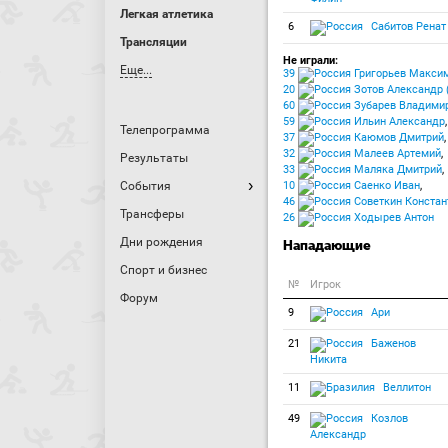
Легкая атлетика
6
Сабитов Ренат
Трансляции
Не играли:
Еще...
39
Григорьев Максим
20
Зотов Александр (
60
Зубарев Владими
59
Ильин Александр
,
Телепрограмма
37
Каюмов Дмитрий
,
32
Малеев Артемий
,
Результаты
33
Маляка Дмитрий
,
События
10
Саенко Иван
,
46
Советкин Констан
Трансферы
26
Ходырев Антон
Дни рождения
Нападающие
Спорт и бизнес
№
Игрок
Форум
9
Ари
21
Баженов
Никита
11
Веллитон
49
Козлов
Александр