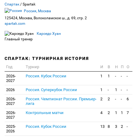
Спартак
/ Spartak
Россия, Москва
125424, Москва, Волоколамское ш., д. 69, стр. 2
spartak.com
Карседо Хуан
Главный тренер
СПАРТАК: ТУРНИРНАЯ ИСТОРИЯ
Год
Турнир
И
В
Н
П
О
2026-
Россия. Кубок России
1
1
-
-
-
2027
2026
Россия. Суперкубок России
1
-
1
-
-
2026-
Россия. Чемпионат России. Премьер-
2
2
-
-
6
2027
лига
2026-
Контрольные матчи
4
2
1
1
7
2027
2025-
Россия. Кубок России
13
8
3
2
-
2026