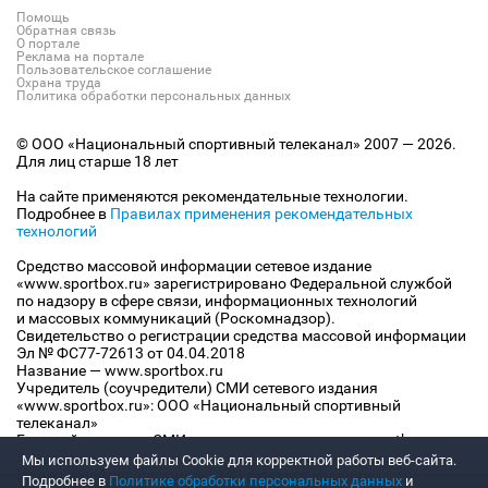
Помощь
Обратная связь
О портале
Реклама на портале
Пользовательское соглашение
Охрана труда
Политика обработки персональных данных
© ООО «Национальный спортивный телеканал» 2007 — 2026.
Для лиц старше 18 лет
На сайте применяются рекомендательные технологии.
Подробнее в
Правилах применения рекомендательных
технологий
Средство массовой информации сетевое издание
«www.sportbox.ru» зарегистрировано Федеральной службой
по надзору в сфере связи, информационных технологий
и массовых коммуникаций (Роскомнадзор).
Свидетельство о регистрации средства массовой информации
Эл № ФС77-72613 от 04.04.2018
Название — www.sportbox.ru
Учредитель (соучредители) СМИ сетевого издания
«www.sportbox.ru»: ООО «Национальный спортивный
телеканал»
Главный редактор СМИ сетевого издания «www.sportbox.ru»:
Конов В.А.
Мы используем файлы Сookie для корректной работы веб-сайта.
Номер телефона редакции СМИ сетевого издания
Подробнее в
Политике обработки персональных данных
и