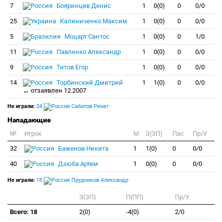
7
Бояринцев Денис
1
0(0)
0
0/0
25
Калиниченко Максим
1
0(0)
0
0/0
5
Моцарт Сантос
1
0(0)
0
1/0
11
Павленко Александр
1
0(0)
0
0/0
9
Титов Егор
1
0(0)
0
0/0
14
Торбинский Дмитрий
1
1(0)
0
0/0
↔ отзаявлен 12.2007
Не играли:
34
Сабитов Ренат
Нападающие
№
Игрок
M
З(ЗП)
Пас
Пр/У
32
Баженов Никита
1
1(0)
0
0/0
40
Дзюба Артем
1
0(0)
0
0/0
Не играли:
18
Прудников Александр
З(ЗП)
П(ПП)
Пр/У
Всего: 18
2(0)
-4(0)
2/0