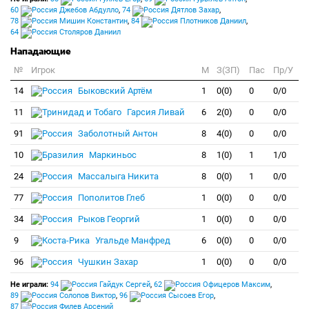
60
Джебов Абдулло
,
74
Дятлов Захар
,
78
Мишин Константин
,
84
Плотников Даниил
,
64
Столяров Даниил
Нападающие
№
Игрок
M
З(ЗП)
Пас
Пр/У
14
Быковский Артём
1
0(0)
0
0/0
11
Гарсия Ливай
6
2(0)
0
0/0
91
Заболотный Антон
8
4(0)
0
0/0
10
Маркиньос
8
1(0)
1
1/0
24
Массалыга Никита
8
0(0)
1
0/0
77
Пополитов Глеб
1
0(0)
0
0/0
34
Рыков Георгий
1
0(0)
0
0/0
9
Угальде Манфред
6
0(0)
0
0/0
96
Чушкин Захар
1
0(0)
0
0/0
Не играли:
94
Гайдук Сергей
,
62
Офицеров Максим
,
89
Солопов Виктор
,
96
Сысоев Егор
,
87
Филев Арсений