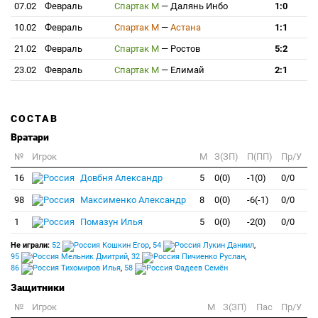
07.02
Февраль
Спартак М
—
Далянь Инбо
1:0
10.02
Февраль
Спартак М
—
Астана
1:1
21.02
Февраль
Спартак М
—
Ростов
5:2
23.02
Февраль
Спартак М
—
Елимай
2:1
СОСТАВ
Вратари
№
Игрок
M
З(ЗП)
П(ПП)
Пр/У
16
Довбня Александр
5
0(0)
-1(0)
0/0
98
Максименко Александр
8
0(0)
-6(-1)
0/0
1
Помазун Илья
5
0(0)
-2(0)
0/0
Не играли:
52
Кошкин Егор
,
54
Лукин Даниил
,
95
Мельник Дмитрий
,
32
Пичиенко Руслан
,
86
Тихомиров Илья
,
58
Фадеев Семён
Защитники
№
Игрок
M
З(ЗП)
Пас
Пр/У