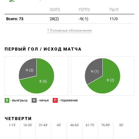
З(ЗП)
П(ПП)
Пр/У
Всего: 73
28(2)
-9(-1)
11/0
? Условные обозначения
ПЕРВЫЙ ГОЛ / ИСХОД МАТЧА
З
П
Н (2)
Н (1)
В (2)
В (5)
В
- выигрыш
Н
- ничья
П
- поражение
ЧЕТВЕРТИ
1-15'
16-30'
31-44'
45'
46-60'
61-75'
76-89'
90'