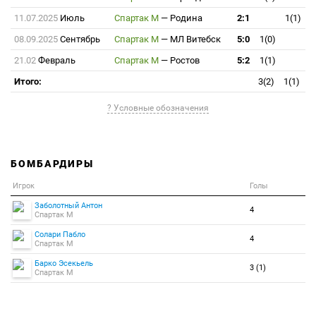
11.07.2025
Июль
Спартак М
—
Родина
2:1
1(1)
08.09.2025
Сентябрь
Спартак М
—
МЛ Витебск
5:0
1(0)
21.02
Февраль
Спартак М
—
Ростов
5:2
1(1)
Итого:
3(2)
1(1)
? Условные обозначения
БОМБАРДИРЫ
Игрок
Голы
Заболотный Антон
4
Спартак М
Солари Пабло
4
Спартак М
Барко Эсекьель
3 (1)
Спартак М