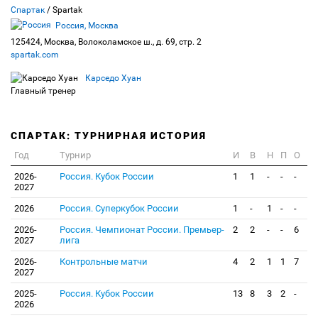
Спартак
/ Spartak
Россия, Москва
125424, Москва, Волоколамское ш., д. 69, стр. 2
spartak.com
Карседо Хуан
Главный тренер
СПАРТАК: ТУРНИРНАЯ ИСТОРИЯ
Год
Турнир
И
В
Н
П
О
2026-
Россия. Кубок России
1
1
-
-
-
2027
2026
Россия. Суперкубок России
1
-
1
-
-
2026-
Россия. Чемпионат России. Премьер-
2
2
-
-
6
2027
лига
2026-
Контрольные матчи
4
2
1
1
7
2027
2025-
Россия. Кубок России
13
8
3
2
-
2026