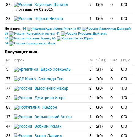
82
Хлусевич Даниил
7
0(0)
0
0/0
↔ отзаявлен 02.2026
23
Чернов Никита
1
0(0)
0
0/0
Не играли:
14
Абена Миенти
,
85
Иванников Дмитрий
,
59
Крутовских Артём
,
41
Курошев Дмитрий
,
44
Носачев Артем
,
66
Петин Юрий
,
14
Самошников Илья
Полузащитники
№
Игрок
M
З(ЗП)
Пас
Пр/У
5
Барко Эсекьель
8
3(1)
2
0/0
77
Бонгонда Тео
4
2(0)
0
0/0
77
Высоченко Макар
2
0(0)
0
1/0
22
Дмитриев Игорь
8
1(0)
0
1/0
83
Жедсон
6
0(0)
0
0/0
17
Зиньковский Антон
1
0(0)
0
0/0
47
Зобнин Роман
8
2(1)
0
0/0
28
Зорин Даниил
3
1(0)
0
0/0