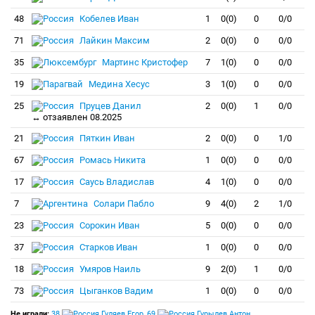
48
Кобелев Иван
1
0(0)
0
0/0
71
Лайкин Максим
2
0(0)
0
0/0
35
Мартинс Кристофер
7
1(0)
0
0/0
19
Медина Хесус
3
1(0)
0
0/0
25
Пруцев Данил
2
0(0)
1
0/0
↔ отзаявлен 08.2025
21
Пяткин Иван
2
0(0)
0
1/0
67
Ромась Никита
1
0(0)
0
0/0
17
Саусь Владислав
4
1(0)
0
0/0
7
Солари Пабло
9
4(0)
2
1/0
23
Сорокин Иван
5
0(0)
0
0/0
37
Старков Иван
1
0(0)
0
0/0
18
Умяров Наиль
9
2(0)
1
0/0
73
Цыганков Вадим
1
0(0)
0
0/0
Не играли:
38
Гуляев Егор
,
69
Гурылев Антон
,