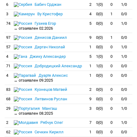
6
Бабич Срджан
2
1(0)
0
1/0
3
Ву Кристофер
4
0(0)
1
0/0
74
Гузиев Егор
5
0(0)
0
1/0
↔ отзаявлен 02.2026
97
Денисов Даниил
9
0(0)
1
0/0
57
Дергач Николай
1
0(0)
0
1/0
4
Джику Александер
5
1(0)
0
1/0
71
Добродицкий Александр
1
1(0)
0
0/0
4
Дуарте Алексис
1
0(0)
0
0/0
↔ отзаявлен 09.2025
83
Кузнецов Матвей
2
0(0)
0
0/0
68
Литвинов Руслан
9
0(0)
0
0/0
29
Мангаш
3
0(0)
0
1/0
↔ отзаявлен 08.2025
2
Рябчук Олег
7
0(0)
0
1/0
62
Сечкин Кирилл
1
0(0)
0
0/0