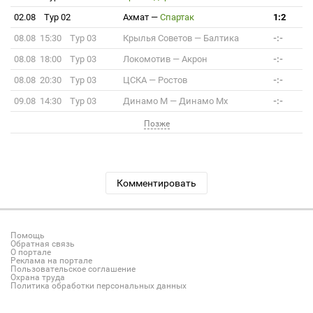
02.08
Тур 02
Ахмат
—
Спартак
1:2
08.08 15:30
Тур 03
Крылья Советов
—
Балтика
-:-
08.08 18:00
Тур 03
Локомотив
—
Акрон
-:-
08.08 20:30
Тур 03
ЦСКА
—
Ростов
-:-
09.08 14:30
Тур 03
Динамо М
—
Динамо Мх
-:-
Позже
Комментировать
Помощь
Обратная связь
О портале
Реклама на портале
Пользовательское соглашение
Охрана труда
Политика обработки персональных данных