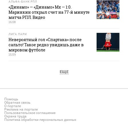
АЛЬФА-БАНК РПЛ
«Динамо» — «Динамо» Мх — 1:0.
Маринкин открыл счет на 77‑й минуте
матча РПЛ. Видео
16:08
ЛИГА ПАРИ
Невероятный гол «Спартака» после
сальто! Такое редко увидишь даже в
мировом футболе
15:59
ЕЩЕ
Помощь
Обратная связь
О портале
Реклама на портале
Пользовательское соглашение
Охрана труда
Политика обработки персональных данных