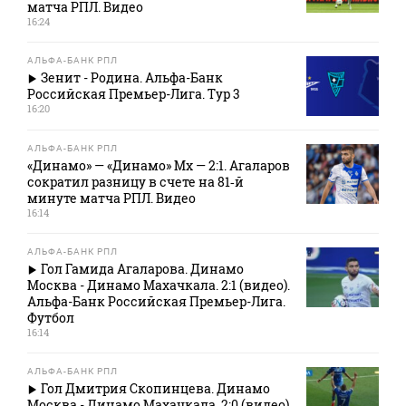
матча РПЛ. Видео
16:24
АЛЬФА-БАНК РПЛ
Зенит - Родина. Альфа-Банк
Российская Премьер-Лига. Тур 3
16:20
АЛЬФА-БАНК РПЛ
«Динамо» — «Динамо» Мх — 2:1. Агаларов
сократил разницу в счете на 81‑й
минуте матча РПЛ. Видео
16:14
АЛЬФА-БАНК РПЛ
Гол Гамида Агаларова. Динамо
Москва - Динамо Махачкала. 2:1 (видео).
Альфа-Банк Российская Премьер-Лига.
Футбол
16:14
АЛЬФА-БАНК РПЛ
Гол Дмитрия Скопинцева. Динамо
Москва - Динамо Махачкала. 2:0 (видео).