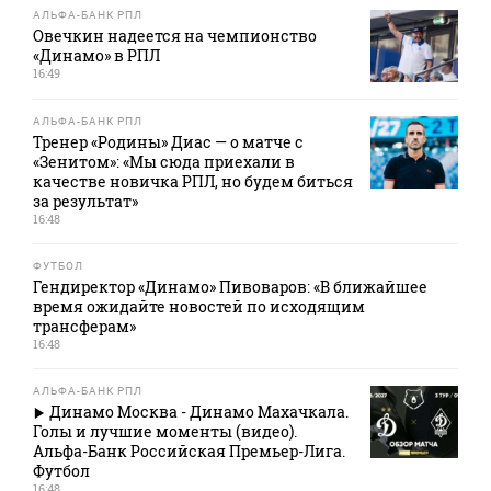
АЛЬФА-БАНК РПЛ
Овечкин надеется на чемпионство
«Динамо» в РПЛ
16:49
АЛЬФА-БАНК РПЛ
Тренер «Родины» Диас — о матче с
«Зенитом»: «Мы сюда приехали в
качестве новичка РПЛ, но будем биться
за результат»
16:48
ФУТБОЛ
Гендиректор «Динамо» Пивоваров: «В ближайшее
время ожидайте новостей по исходящим
трансферам»
16:48
АЛЬФА-БАНК РПЛ
Динамо Москва - Динамо Махачкала.
Голы и лучшие моменты (видео).
Альфа-Банк Российская Премьер-Лига.
Футбол
16:48