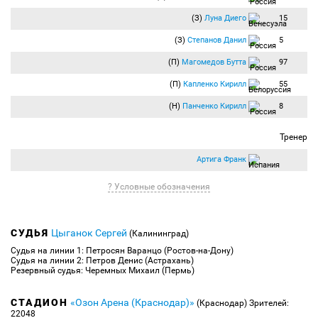
(З)
Луна Диего
15
(З)
Степанов Данил
5
(П)
Магомедов Бутта
97
(П)
Капленко Кирилл
55
(Н)
Панченко Кирилл
8
Тренер
Артига Франк
? Условные обозначения
СУДЬЯ
Цыганок Сергей
(Калининград)
Судья на линии 1: Петросян Варанцо (Ростов-на-Дону)
Судья на линии 2: Петров Денис (Астрахань)
Резервный судья: Черемных Михаил (Пермь)
СТАДИОН
«Озон Арена (Краснодар)»
(Краснодар)
Зрителей:
22048