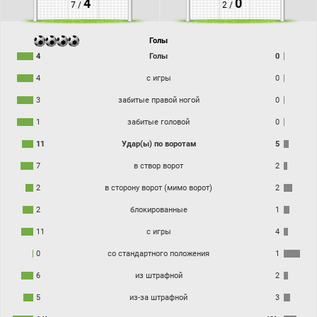
4
0
7 /
2 /
Голы
4
Голы
0
4
с игры
0
3
забитые правой ногой
0
1
забитые головой
0
11
Удар(ы) по воротам
5
7
в створ ворот
2
2
в сторону ворот (мимо ворот)
2
2
блокированные
1
11
с игры
4
0
со стандартного положения
1
6
из штрафной
2
5
из-за штрафной
3