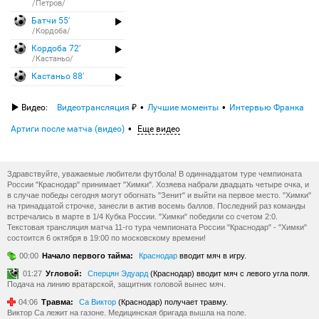
/Петров/
Батчи 55′
/Кордоба/
Кордоба 72′
/Кастаньо/
Кастаньо 88′
Видео:
Видеотрансляция
Лучшие моменты
Интервью Франка
Артиги после матча (видео)
Еще видео
Здравствуйте, уважаемые любители футбола! В одиннадцатом туре чемпионата
России "Краснодар" принимает "Химки". Хозяева набрали двадцать четыре очка, и
в случае победы сегодня могут обогнать "Зенит" и выйти на первое место. "Химки"
на тринадцатой строчке, занесли в актив восемь баллов. Последний раз команды
встречались в марте в 1/4 Кубка России. "Химки" победили со счетом 2:0.
Текстовая трансляция матча 11-го тура чемпионата России "Краснодар" - "Химки"
состоится 6 октября в 19:00 по московскому времени!
00:00
Начало первого тайма:
Краснодар
вводит мяч в игру.
01:27
Угловой:
Сперцян Эдуард
(Краснодар) вводит мяч с левого угла поля.
Подача на линию вратарской, защитник головой вынес мяч.
04:06
Травма:
Са Виктор
(Краснодар) получает травму.
Виктор Са лежит на газоне. Медицинская бригада вышла на поле.