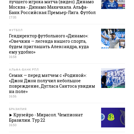
лучшего игрока матча (видео). Динамо
Москва - Динамо Махачкала. Альфа-
Банк Российская Премьер-Лига. Футбол
17:05
ФУТБОЛ
Гендиректор футбольного «Динамо»:
«Овечкин — легенда нашего спорта,
будем приглашать Александра, куда
ему удобно»
16:58
АЛЬФА-БАНК РПЛ
Семак — перед матчем с «Родиной»:
«Джон Джон получил небольшое
повреждение, Дугласа Сантоса увидим
на поле»
16:56
БРАЗИЛИЯ
Крузейро - Мирасол. Чемпионат
Бразилии. Тур 22
16:50