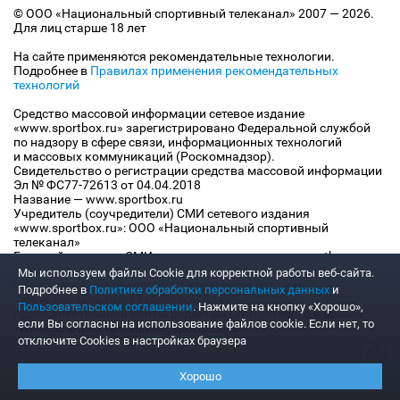
© ООО «Национальный спортивный телеканал» 2007 — 2026.
Для лиц старше 18 лет
На сайте применяются рекомендательные технологии.
Подробнее в
Правилах применения рекомендательных
технологий
Средство массовой информации сетевое издание
«www.sportbox.ru» зарегистрировано Федеральной службой
по надзору в сфере связи, информационных технологий
и массовых коммуникаций (Роскомнадзор).
Свидетельство о регистрации средства массовой информации
Эл № ФС77-72613 от 04.04.2018
Название — www.sportbox.ru
Учредитель (соучредители) СМИ сетевого издания
«www.sportbox.ru»: ООО «Национальный спортивный
телеканал»
Главный редактор СМИ сетевого издания «www.sportbox.ru»:
Конов В.А.
Мы используем файлы Сookie для корректной работы веб-сайта.
Номер телефона редакции СМИ сетевого издания
Подробнее в
Политике обработки персональных данных
и
«www.sportbox.ru»: +7 (495) 653 8419
Пользовательском соглашении
. Нажмите на кнопку «Хорошо»,
Адрес электронной почты редакции СМИ сетевого издания
если Вы согласны на использование файлов cookie. Если нет, то
«www.sportbox.ru»: editor@sportbox.ru
отключите Cookies в настройках браузера
Хорошо