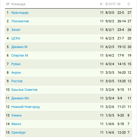
№
Команда
И
В/Н/П
М
О
1
Краснодар
11
8/3/0
22-5
27
2
Локомотив
11
9/0/2
26-14
27
3
Зенит
11
8/2/1
23-4
26
4
ЦСКА
11
6/2/3
21-7
20
5
Динамо М
11
6/2/3
19-12
20
6
Спартак М
11
5/4/2
17-9
19
7
Рубин
11
4/3/4
14-15
15
8
Акрон
11
3/3/5
16-20
12
9
Ростов
11
3/3/5
13-20
12
10
Крылья Советов
11
3/2/6
9-15
11
11
Динамо Мх
11
2/5/4
5-9
11
12
Нижний Новгород
11
3/2/6
11-21
11
13
Химки
11
1/5/5
9-20
8
14
Факел
11
1/4/6
5-18
7
15
Оренбург
11
1/4/6
12-20
7