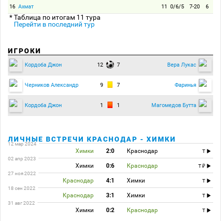
16
Ахмат
11
0/6/5
7-20
6
* Таблица по итогам 11 тура
Перейти в последний тур
ИГРОКИ
12
7
Кордоба Джон
Вера Лукас
9
7
Черников Александр
Фаринья
1
1
Кордоба Джон
Магомедов Бутта
ЛИЧНЫЕ ВСТРЕЧИ КРАСНОДАР - ХИМКИ
12 мар 2024
Химки
2:0
Краснодар
T
02 апр 2023
Химки
0:6
Краснодар
T
27 ноя 2022
Краснодар
4:1
Химки
T
18 сен 2022
Краснодар
3:1
Химки
T
31 авг 2022
Химки
0:2
Краснодар
T