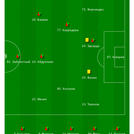
гол. Ассистент
Петров Сергей
(Краснодар). Счёт 1:0.
ГОООООООООООООЛ!!!! Петров ушел от Мехьи и подал в штрафную. Кордоба
72. Фернандес
открылся между двух защитников и головой отправил мяч в сетку.
45:00
Компенсированное время тайма — 4 минуты.
18. Бакаев
+01:44
Виктор Са пошел в дриблинг на фланге. Фаринья не дал себя обыграть.
77. Корредера
+05:27
Конец первого тайма:
Продолжительность игрового времени —
50:27. Счёт 1:0.
24. Эдгардо
1:0 после первого тайма. Команды уходят на перерыв.
45:00
Начало второго тайма:
Химки
вводит мяч в игру.
87. Кокарев
47:26
Абдуллахи подал с фланга. Агкацев сыграл на выходе и забрал мяч.
91. Заболотный
10. Абдуллахи
50:09
Удар по воротам:
Са Виктор
(Краснодар) бьёт правой ногой из-за
пределов штрафной в створ ворот. Мяч пойман вратарём.
25. Филин
Батчи сместился с фланга и отдал передачу на Виктора Са, который пробил с
линии штрафной. Удар пришелся по центру, вратарь на месте.
80. Хосонов
54:20
Удар по воротам:
Заболотный Антон
(Химки) бьёт головой из штрафной.
Мяч летит мимо ворот.
Фернандес обыгрался с партнером на фланге и подал в штрафную. Заболотный
22. Мехия
пробил мимо ворот!
13. Терехов
55:04
Гол:
Батчи Жоау
(Краснодар) бьёт правой ногой из штрафной и
забивает гол. Ассистент
Кордоба Джон
(Краснодар). Счёт 2:0.
ГООООООООООООЛ!!! Кордоба отдал проникающую передачу на Батчи, который
из центра штрафной пробил в нижний угол.
56:24
VAR проверяет эпизод.
7. Садыгов
9. Руденко
11. Мирзов
32. Вера
14. Джикия