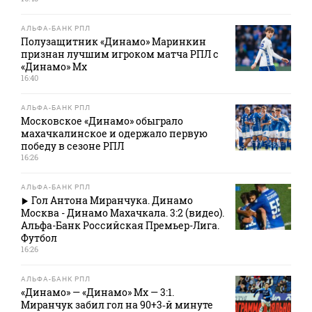
АЛЬФА-БАНК РПЛ
Полузащитник «Динамо» Маринкин
признан лучшим игроком матча РПЛ с
«Динамо» Мх
16:40
АЛЬФА-БАНК РПЛ
Московское «Динамо» обыграло
махачкалинское и одержало первую
победу в сезоне РПЛ
16:26
АЛЬФА-БАНК РПЛ
Гол Антона Миранчука. Динамо
Москва - Динамо Махачкала. 3:2 (видео).
Альфа-Банк Российская Премьер-Лига.
Футбол
16:26
АЛЬФА-БАНК РПЛ
«Динамо» — «Динамо» Мх — 3:1.
Миранчук забил гол на 90+3‑й минуте