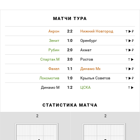
МАТЧИ ТУРА
Акрон
2:2
Нижний Новгород
T
Зенит
1:0
Оренбург
T
Рубин
2:0
Ахмат
T
Спартак М
3:0
Ростов
T
Факел
1:1
Динамо Мх
T
Локомотив
1:0
Крылья Советов
T
Динамо М
1:2
ЦСКА
T
СТАТИСТИКА МАТЧА
2
2