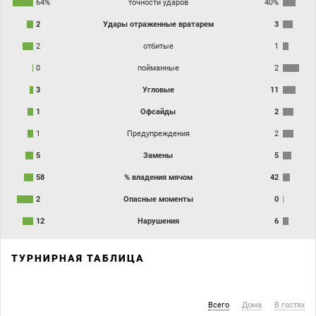
64%
точности ударов
40%
2
Удары отраженные вратарем
3
2
отбитые
1
0
пойманные
2
3
Угловые
11
1
Офсайды
2
1
Предупреждения
2
5
Замены
5
58
% владения мячом
42
2
Опасные моменты
0
12
Нарушения
6
ТУРНИРНАЯ ТАБЛИЦА
Всего
Дома
В гостях