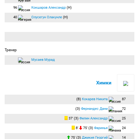
пределов штрафной в створ ворот. Мяч пойман вратарём.
96
Кокшаров Александр
(Н)
Дэвид принял передачу и с линии штрафной пробил низом. Удар пришелся по
центру. Кокарев на месте.
40
Олусегун Олакунле
(Н)
88:46
Удар по воротам:
Смолов Федор
(Краснодар) бьёт левой ногой из
штрафной. Мяч блокирован.
Козлов покатил на Смолова, который пробил в касание. Защитник накрыл удар.
88:48
Гол:
Кастаньо Кевин
(Краснодар) бьёт правой ногой из штрафной и
забивает гол. Счёт 4:0.
ГОООООООООЛ!!! Кастаньо выиграл подбор и с близкого расстояния отправил
Тренер
мяч в сетку.
90:00
Компенсированное время тайма — 4 минуты.
Мусаев Мурад
+01:09
Удар по воротам:
Хосонов Хетаг
(Химки) бьёт правой ногой из-за
пределов штрафной. Мяч блокирован.
Тормена накрыл удар.
Химки
+03:06
Угловой:
Мирзов Резиуан
(Химки) вводит мяч с левого угла поля.
Подача на ближнюю штангу, защитник вынес мяч.
+03:33
Угловой:
Мирзов Резиуан
(Химки) вводит мяч с левого угла поля.
(В)
Кокарев Никита
87
После розыгрыша последовал прострел. Защитник встал на пути мяча.
(З)
Фернандес Дани
72
+03:44
Угловой:
Мирзов Резиуан
(Химки) вводит мяч с левого угла поля.
Подача на ближнюю штангу, Садыгов скинул мяч за лицевую.
37′ (З)
Филин Александр
25
+04:27
Конец второго тайма:
Продолжительность игрового времени — 94:27.
Счёт 4:0.
8′
75′ (З)
Фаринья
24
Итоговый счёт 4:0.
75′ (З)
Джикия Георгий
14