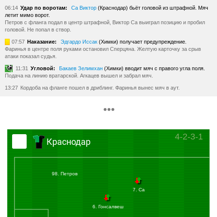
06:14
Удар по воротам:
Са Виктор
(Краснодар) бьёт головой из штрафной. Мяч
летит мимо ворот.
Петров с фланга подал в центр штрафной, Виктор Са выиграл позицию и пробил
головой. Не попал в створ.
07:57
Наказание:
Эдгардо Иссак
(Химки) получает предупреждение.
Фаринья в центре поля руками остановил Сперцяна. Желтую карточку за срыв
атаки показал судья.
11:31
Угловой:
Бакаев Зелимхан
(Химки) вводит мяч с правого угла поля.
Подача на линию вратарской. Агкацев вышел и забрал мяч.
13:27
Кордоба на фланге пошел в дриблинг. Фаринья вынес мяч в аут.
14:37
Офсайд:
Заболотный Антон
(Химки) попадает в офсайд.
18:01
Бакаев подал с фланга. Слишком сильно подача вышла. Мяч ушел за
лицевую.
19:38
Угловой:
Оласа Лукас
(Краснодар) вводит мяч с правого угла поля.
4-2-3-1
Подача в центр штрафной, отбилась оборона гостей.
Краснодар
20:05
Удар по воротам:
Батчи Жоау
(Краснодар) бьёт правой ногой из-за
пределов штрафной в створ ворот. Мяч отбит вратарём.
Жоау Батчи принял передачу возле штрафной и хлестко пробил в ближний нижний
угол. Кокарев выручил!
98. Петров
20:54
Травма:
Коста Барбоза
(Краснодар) получает травму.
7. Са
20:56
Травма:
Заболотный Антон
(Химки) получает травму.
Футболисты столкнулись в борьбе. Медицинские бригады обеих команд вышли на
6. Гонсалвеш
поле.