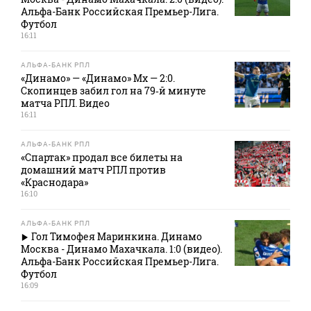
Альфа-Банк Российская Премьер-Лига.
Футбол
16:11
АЛЬФА-БАНК РПЛ
«Динамо» — «Динамо» Мх — 2:0.
Скопинцев забил гол на 79‑й минуте
матча РПЛ. Видео
16:11
АЛЬФА-БАНК РПЛ
«Спартак» продал все билеты на
домашний матч РПЛ против
«Краснодара»
16:10
АЛЬФА-БАНК РПЛ
Гол Тимофея Маринкина. Динамо
Москва - Динамо Махачкала. 1:0 (видео).
Альфа-Банк Российская Премьер-Лига.
Футбол
16:09