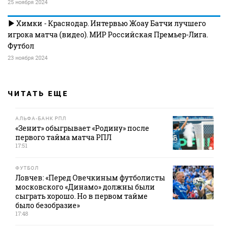
25 ноября 2024
Химки - Краснодар. Интервью Жоау Батчи лучшего
игрока матча (видео). МИР Российская Премьер-Лига.
Футбол
23 ноября 2024
ЧИТАТЬ ЕЩЕ
АЛЬФА-БАНК РПЛ
«Зенит» обыгрывает «Родину» после
первого тайма матча РПЛ
17:51
ФУТБОЛ
Ловчев: «Перед Овечкиным футболисты
московского «Динамо» должны были
сыграть хорошо. Но в первом тайме
было безобразие»
17:48