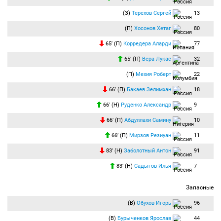
До новых встреч!
(З)
Терехов Сергей
13
(П)
Хосонов Хетаг
80
65′ (П)
Корредера Аларди
77
65′ (П)
Вера Лукас
32
(П)
Мехия Роберт
22
66′ (П)
Бакаев Зелимхан
18
66′ (Н)
Руденко Александр
9
66′ (П)
Абдуллахи Самину
10
66′ (П)
Мирзов Резиуан
11
83′ (Н)
Заболотный Антон
91
83′ (Н)
Садыгов Илья
7
Запасные
(В)
Обухов Игорь
96
(В)
Бурыченков Ярослав
44