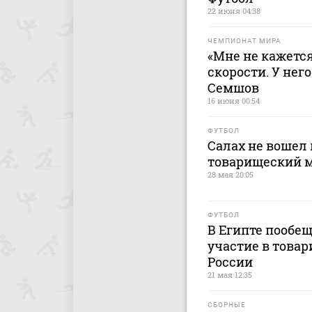
22 июня 04:38
ЧЕМПИОНАТ МИРА
«Мне не кажется
скорости. У него
Семшов
16 июня 00:54
ФУТБОЛ
Салах не вошел 
товарищеский м
28 мая 20:05
ФУТБОЛ
В Египте пообещ
участие в това
России
21 мая 12:35
СБОРНЫЕ