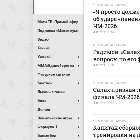
ЧЕМПИОНАТ МИРА
«Я просто долже
об ударе «панен
Матч ТВ. Прямой эфир
ЧМ‑2026
Подписка «Максимум»
4 июля 00:56
Видео
ЧЕМПИОНАТ МИРА
Теннис
Радимов: «Салах
Хоккей
вопросы по его
4 июля 00:31
MMA/Единоборства
Фигурное катание
Биатлон
ЧЕМПИОНАТ МИРА
Салах признан 
Лыжные гонки
финала ЧМ‑2026
Бокс
4 июля 00:15
Допинг
Олимпийские игры
ЧЕМПИОНАТ МИРА
Капитан сборно
Формула-1
тренировки на 
Баскетбол