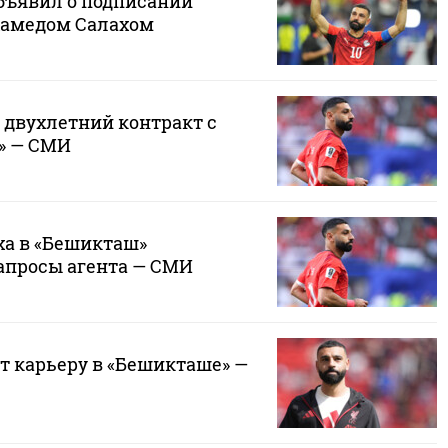
объявил о подписании
хамедом Салахом
 двухлетний контракт с
» — СМИ
ха в «Бешикташ»
апросы агента — СМИ
т карьеру в «Бешикташе» —