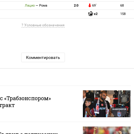
Лацио
—
Рома
2:0
69`
68
x2
158
? Условные обозначения
Комментировать
с «Трабзонспором»
тракт