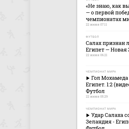
«Не знаю, как в
— о первой побе
чемпионатах м
22 июня 07:11
ФУТБОЛ
Салах признан 
Египет — Новая
22 июня 06:21
ЧЕМПИОНАТ МИРА
Гол Мохамеда 
Египет. 1:2 (вид
Футбол
22 июня 05:29
ЧЕМПИОНАТ МИРА
Удар Салаха с
Зеландия - Егип
Футбол