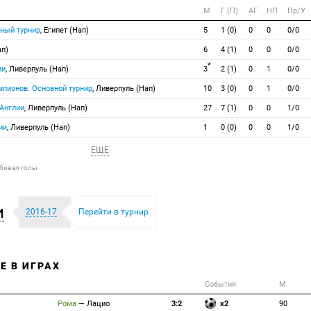
М
Г (П)
АГ
НП
Пр/У
ный турнир
, Египет (Нап)
5
1 (0)
0
0
0/0
ап)
6
4 (1)
0
0
0/0
*
ии
, Ливерпуль (Нап)
3
2 (1)
0
1
0/0
мпионов. Основной турнир
, Ливерпуль (Нап)
10
3 (0)
0
1
0/0
 Англии
, Ливерпуль (Нап)
27
7 (1)
0
0
1/0
ии
, Ливерпуль (Нап)
1
0 (0)
0
0
1/0
ЕЩЕ
абивал голы
и
2016-17
Перейти в турнир
Е В ИГРАХ
События
М
Рома
—
Лацио
3:2
x2
90