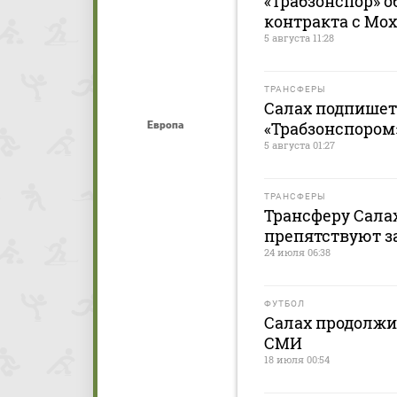
«Трабзонспор» 
контракта с Мо
5 августа 11:28
ТРАНСФЕРЫ
Салах подпишет
«Трабзонспором
Европа
5 августа 01:27
ТРАНСФЕРЫ
Трансферу Сала
препятствуют з
24 июля 06:38
ФУТБОЛ
Салах продолжи
СМИ
18 июля 00:54