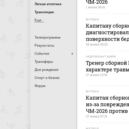
ЧМ‑2026
Легкая атлетика
1 июля 06:01
Трансляции
ФУТБОЛ
Еще...
Капитану сборн
диагностировал
Телепрограмма
поверхности бе
28 июня 06:20
Результаты
События
ЧЕМПИОНАТ МИРА
Тренер сборной 
Трансферы
характере трав
Дни рождения
27 июня 10:35
Спорт и бизнес
Форум
ФУТБОЛ
Капитан сборно
из‑за поврежде
ЧМ‑2026 против
27 июня 07:31
ФУТБОЛ