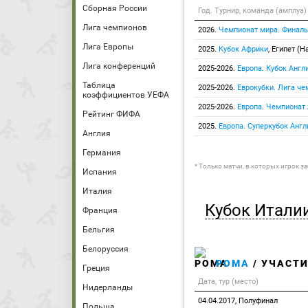
Сборная России
Год. Турнир, команда (амплуа)
Лига чемпионов
2026.
Чемпионат мира. Финаль
Лига Европы
2025.
Кубок Африки
, Египет (Н
Лига конференций
2025-2026.
Европа. Кубок Англ
Таблица
2025-2026.
Еврокубки. Лига че
коэффициентов УЕФА
2025-2026.
Европа. Чемпионат
Рейтинг ФИФА
2025.
Европа. Суперкубок Англ
Англия
Германия
* Только матчи, в которых игрок з
Испания
Италия
Кубок Итали
Франция
Бельгия
Белоруссия
РОМА
/ УЧАСТИ
Греция
Дата, тур (место)
Нидерланды
04.04.2017, Полуфинал
Польша