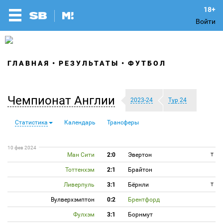
Войти
ГЛАВНАЯ
РЕЗУЛЬТАТЫ
ФУТБОЛ
Чемпионат Англии
2023-24
Тур 24
Статистика
Календарь
Трансферы
10 фев 2024
Ман Сити
2:0
Эвертон
T
Тоттенхэм
2:1
Брайтон
Ливерпуль
3:1
Бёрнли
T
Вулверхэмптон
0:2
Брентфорд
Фулхэм
3:1
Борнмут