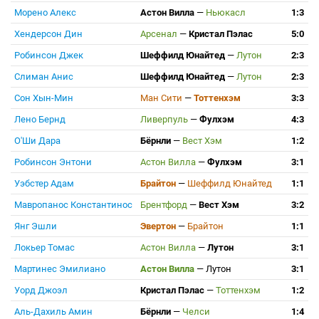
Морено Алекс
Астон Вилла
—
Ньюкасл
1:3
Хендерсон Дин
Арсенал
—
Кристал Пэлас
5:0
Робинсон Джек
Шеффилд Юнайтед
—
Лутон
2:3
Слиман Анис
Шеффилд Юнайтед
—
Лутон
2:3
Сон Хын-Мин
Ман Сити
—
Тоттенхэм
3:3
Лено Бернд
Ливерпуль
—
Фулхэм
4:3
О'Ши Дара
Бёрнли
—
Вест Хэм
1:2
Робинсон Энтони
Астон Вилла
—
Фулхэм
3:1
Уэбстер Адам
Брайтон
—
Шеффилд Юнайтед
1:1
Мавропанос Константинос
Брентфорд
—
Вест Хэм
3:2
Янг Эшли
Эвертон
—
Брайтон
1:1
Локьер Томас
Астон Вилла
—
Лутон
3:1
Мартинес Эмилиано
Астон Вилла
—
Лутон
3:1
Уорд Джоэл
Кристал Пэлас
—
Тоттенхэм
1:2
Аль-Дахиль Амин
Бёрнли
—
Челси
1:4