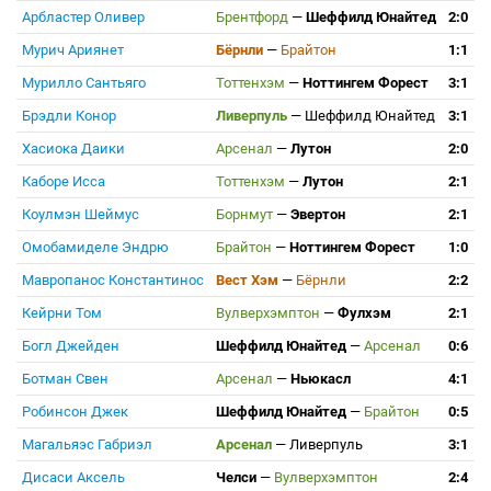
Арбластер Оливер
Брентфорд
—
Шеффилд Юнайтед
2:0
Мурич Ариянет
Бёрнли
—
Брайтон
1:1
Мурилло Сантьяго
Тоттенхэм
—
Ноттингем Форест
3:1
Брэдли Конор
Ливерпуль
—
Шеффилд Юнайтед
3:1
Хасиока Даики
Арсенал
—
Лутон
2:0
Каборе Исса
Тоттенхэм
—
Лутон
2:1
Коулмэн Шеймус
Борнмут
—
Эвертон
2:1
Омобамиделе Эндрю
Брайтон
—
Ноттингем Форест
1:0
Мавропанос Константинос
Вест Хэм
—
Бёрнли
2:2
Кейрни Том
Вулверхэмптон
—
Фулхэм
2:1
Богл Джейден
Шеффилд Юнайтед
—
Арсенал
0:6
Ботман Свен
Арсенал
—
Ньюкасл
4:1
Робинсон Джек
Шеффилд Юнайтед
—
Брайтон
0:5
Магальяэс Габриэл
Арсенал
—
Ливерпуль
3:1
Дисаси Аксель
Челси
—
Вулверхэмптон
2:4