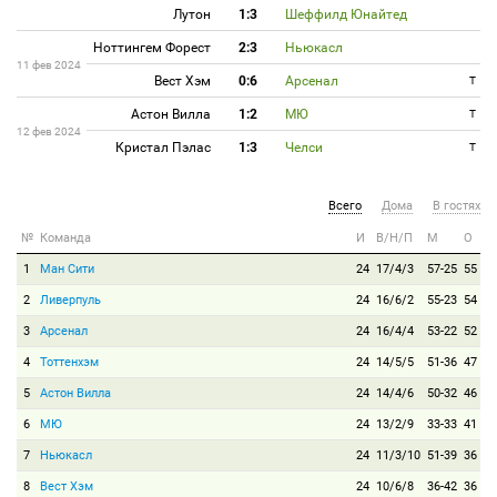
Лутон
1:3
Шеффилд Юнайтед
Ноттингем Форест
2:3
Ньюкасл
11 фев 2024
Вест Хэм
0:6
Арсенал
T
Астон Вилла
1:2
МЮ
T
12 фев 2024
Кристал Пэлас
1:3
Челси
T
Всего
Дома
В гостях
№
Команда
И
В/Н/П
М
О
1
Ман Сити
24
17/4/3
57-25
55
2
Ливерпуль
24
16/6/2
55-23
54
3
Арсенал
24
16/4/4
53-22
52
4
Тоттенхэм
24
14/5/5
51-36
47
5
Астон Вилла
24
14/4/6
50-32
46
6
МЮ
24
13/2/9
33-33
41
7
Ньюкасл
24
11/3/10
51-39
36
8
Вест Хэм
24
10/6/8
36-42
36