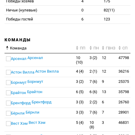
Победы хозяев
4
175
Ничьи (нулевые)
0
82(11)
Победы гостей
6
123
КОМАНДЫ
Команда
ПП
ПН
ГВНЗ
СП
Арсенал
10
3 (2)
12
47798
(10)
Астон Вилла
4 (4)
2 (1)
12
36216
Борнмут
3 (2)
7 (6)
9
25375
Брайтон
6 (5)
6 (6)
13
35798
Брентфорд
3 (3)
2 (2)
6
26760
Бёрнли
3 (3)
7 (6)
7
28901
Вест Хэм
5 (4)
10
3
46831
(8)