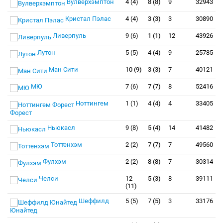
Вулверхэмптон
4 (4)
8 (8)
9
32943
Кристал Пэлас
4 (4)
3 (3)
3
30890
Ливерпуль
9 (6)
1 (1)
12
43926
Лутон
5 (5)
4 (4)
9
25785
Ман Сити
10 (9)
3 (3)
7
40121
МЮ
7 (6)
7 (7)
8
52416
Ноттингем
1 (1)
4 (4)
4
33405
Форест
Ньюкасл
9 (8)
5 (4)
14
41482
Тоттенхэм
2 (2)
7 (7)
7
49560
Фулхэм
2 (2)
8 (8)
7
30314
Челси
12
5 (3)
8
39111
(11)
Шеффилд
5 (5)
7 (5)
3
33176
Юнайтед