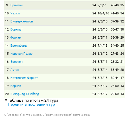
9
Брайтон
24
9/8/7
43-40
35
10
Челси
24
10/4/10
41-40
34
11
Вулверхэмптон
24
9/5/10
37-39
32
12
Борнмут
24
8/6/10
35-47
30
13
Фулхэм
24
8/5/11
33-39
29
14
Брентфорд
24
7/4/13
34-40
25
15
Кристал Пэлас
24
6/6/12
27-43
24
16
Эвертон
24
8/5/11
26-32
21
17
Лутон
24
5/5/14
36-49
20
18
Ноттингем Форест
24
5/6/13
30-44
17
19
Бёрнли
24
3/4/17
25-50
13
20
Шеффилд Юнайтед
24
3/4/17
22-60
13
* Таблица по итогам 24 тура
Перейти в последний тур
С "Эвертона" снято 8 очков. С "Ноттингем Форест" снято 4 очка.