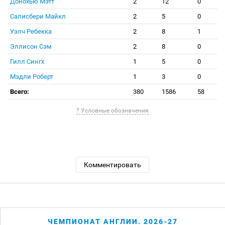
Донохью Мэтт
2
12
0
Салисбери Майкл
2
5
0
Уэлч Ребекка
2
8
1
Эллисон Сэм
2
8
0
Гилл Сингх
1
5
0
Мэдли Роберт
1
3
0
Всего:
380
1586
58
? Условные обозначения
Комментировать
ЧЕМПИОНАТ АНГЛИИ. 2026-27