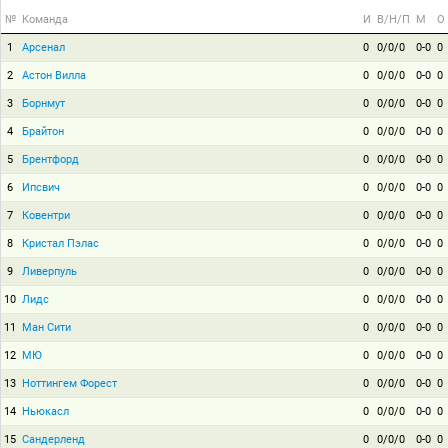
№
Команда
И
В/Н/П
М
О
1
Арсенал
0
0/0/0
0-0
0
2
Астон Вилла
0
0/0/0
0-0
0
3
Борнмут
0
0/0/0
0-0
0
4
Брайтон
0
0/0/0
0-0
0
5
Брентфорд
0
0/0/0
0-0
0
6
Ипсвич
0
0/0/0
0-0
0
7
Ковентри
0
0/0/0
0-0
0
8
Кристал Пэлас
0
0/0/0
0-0
0
9
Ливерпуль
0
0/0/0
0-0
0
10
Лидс
0
0/0/0
0-0
0
11
Ман Сити
0
0/0/0
0-0
0
12
МЮ
0
0/0/0
0-0
0
13
Ноттингем Форест
0
0/0/0
0-0
0
14
Ньюкасл
0
0/0/0
0-0
0
15
Сандерленд
0
0/0/0
0-0
0