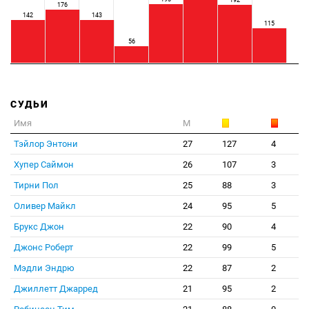
192
176
142
143
115
56
СУДЬИ
Имя
М
Тэйлор Энтони
27
127
4
Хупер Саймон
26
107
3
Тирни Пол
25
88
3
Оливер Майкл
24
95
5
Брукс Джон
22
90
4
Джонс Роберт
22
99
5
Мэдли Эндрю
22
87
2
Джиллетт Джарред
21
95
2