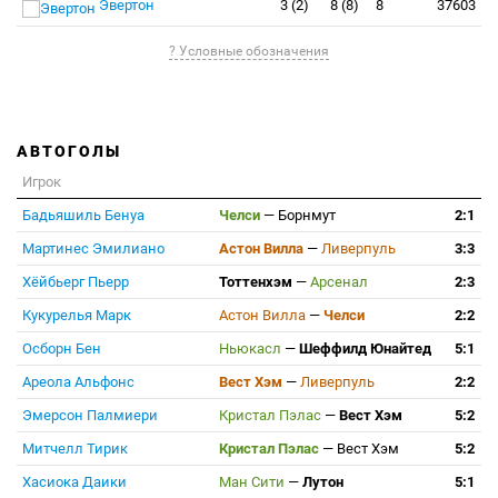
Эвертон
3 (2)
8 (8)
8
37603
? Условные обозначения
АВТОГОЛЫ
Игрок
Бадьяшиль Бенуа
Челси
—
Борнмут
2:1
Мартинес Эмилиано
Астон Вилла
—
Ливерпуль
3:3
Хёйбьерг Пьерр
Тоттенхэм
—
Арсенал
2:3
Кукурелья Марк
Астон Вилла
—
Челси
2:2
Осборн Бен
Ньюкасл
—
Шеффилд Юнайтед
5:1
Ареола Альфонс
Вест Хэм
—
Ливерпуль
2:2
Эмерсон Палмиери
Кристал Пэлас
—
Вест Хэм
5:2
Митчелл Тирик
Кристал Пэлас
—
Вест Хэм
5:2
Хасиока Даики
Ман Сити
—
Лутон
5:1