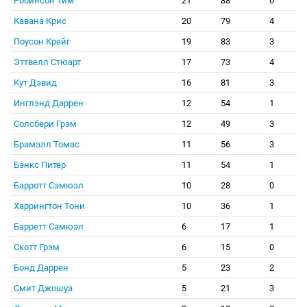
Робинсон Тим
21
88
0
Кавана Крис
20
79
4
Поусон Крейг
19
83
3
Эттвелл Стюарт
17
73
4
Кут Дэвид
16
81
3
Инглэнд Даррен
12
54
1
Солсбери Грэм
12
49
3
Брамэлл Томас
11
56
3
Бэнкс Питер
11
54
1
Барротт Сэмюэл
10
28
0
Харрингтон Тони
10
36
1
Барретт Самюэл
6
17
1
Скотт Грэм
6
15
0
Бонд Даррен
5
23
2
Смит Джошуа
5
21
3