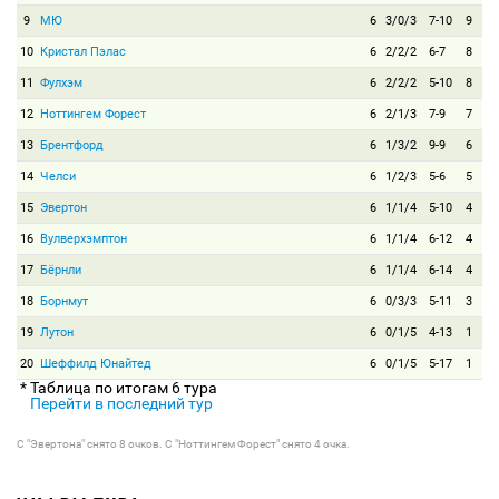
9
МЮ
6
3/0/3
7-10
9
10
Кристал Пэлас
6
2/2/2
6-7
8
11
Фулхэм
6
2/2/2
5-10
8
12
Ноттингем Форест
6
2/1/3
7-9
7
13
Брентфорд
6
1/3/2
9-9
6
14
Челси
6
1/2/3
5-6
5
15
Эвертон
6
1/1/4
5-10
4
16
Вулверхэмптон
6
1/1/4
6-12
4
17
Бёрнли
6
1/1/4
6-14
4
18
Борнмут
6
0/3/3
5-11
3
19
Лутон
6
0/1/5
4-13
1
20
Шеффилд Юнайтед
6
0/1/5
5-17
1
* Таблица по итогам 6 тура
Перейти в последний тур
С "Эвертона" снято 8 очков. С "Ноттингем Форест" снято 4 очка.