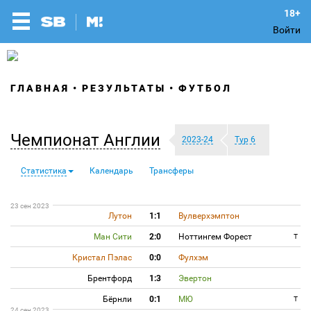
Войти
ГЛАВНАЯ
РЕЗУЛЬТАТЫ
ФУТБОЛ
Чемпионат Англии
2023-24
Тур 6
Статистика
Календарь
Трансферы
23 сен 2023
Лутон
1:1
Вулверхэмптон
Ман Сити
2:0
Ноттингем Форест
T
Кристал Пэлас
0:0
Фулхэм
Брентфорд
1:3
Эвертон
Бёрнли
0:1
МЮ
T
24 сен 2023