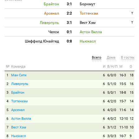
Брайтон
3:1
Борнмут
Арсенал
2:2
Тоттенхэм
T
Ливерпуль
3:1
Вест Хэм
T
Челси
0:1
Астон Вилла
Шеффилд Юнайтед
0:8
Ньюкасл
Всего
Дома
В гостях
№
Команда
И
В/Н/П
М
О
1
Ман Сити
6
6/0/0
16-3
18
2
Ливерпуль
6
5/1/0
15-5
16
3
Брайтон
6
5/0/1
18-8
15
4
Тоттенхэм
6
4/2/0
15-7
14
5
Арсенал
6
4/2/0
11-6
14
6
Астон Вилла
6
4/0/2
12-10
12
7
Вест Хэм
6
3/1/2
11-10
10
8
Ньюкасл
6
3/0/3
16-7
9