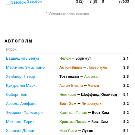
Эвертон
3 (2)
8 (8)
8
37603
? Условные обозначения
АВТОГОЛЫ
Игрок
Бадьяшиль Бенуа
Челси
—
Борнмут
2:1
Мартинес Эмилиано
Астон Вилла
—
Ливерпуль
3:3
Хёйбьерг Пьерр
Тоттенхэм
—
Арсенал
2:3
Кукурелья Марк
Астон Вилла
—
Челси
2:2
Осборн Бен
Ньюкасл
—
Шеффилд Юнайтед
5:1
Ареола Альфонс
Вест Хэм
—
Ливерпуль
2:2
Эмерсон Палмиери
Кристал Пэлас
—
Вест Хэм
5:2
Митчелл Тирик
Кристал Пэлас
—
Вест Хэм
5:2
Хасиока Даики
Ман Сити
—
Лутон
5:1