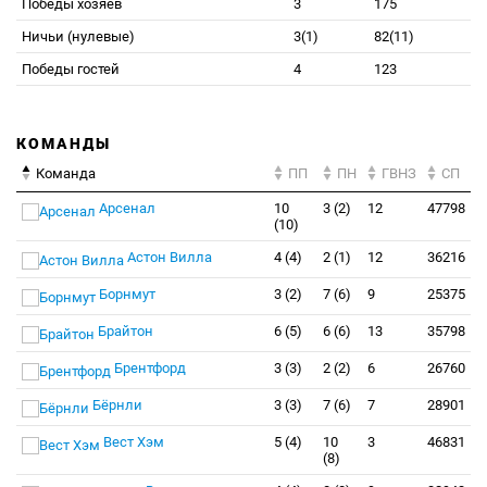
Победы хозяев
3
175
Ничьи (нулевые)
3(1)
82(11)
Победы гостей
4
123
КОМАНДЫ
Команда
ПП
ПН
ГВНЗ
СП
Арсенал
10
3 (2)
12
47798
(10)
Астон Вилла
4 (4)
2 (1)
12
36216
Борнмут
3 (2)
7 (6)
9
25375
Брайтон
6 (5)
6 (6)
13
35798
Брентфорд
3 (3)
2 (2)
6
26760
Бёрнли
3 (3)
7 (6)
7
28901
Вест Хэм
5 (4)
10
3
46831
(8)