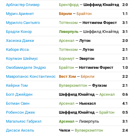
Арбластер Оливер
Брентфорд
—
Шеффилд Юнайтед
2:0
Мурич Ариянет
Бёрнли
—
Брайтон
1:1
Мурилло Сантьяго
Тоттенхэм
—
Ноттингем Форест
3:1
Брэдли Конор
Ливерпуль
—
Шеффилд Юнайтед
3:1
Хасиока Даики
Арсенал
—
Лутон
2:0
Каборе Исса
Тоттенхэм
—
Лутон
2:1
Коулмэн Шеймус
Борнмут
—
Эвертон
2:1
Омобамиделе Эндрю
Брайтон
—
Ноттингем Форест
1:0
Мавропанос Константинос
Вест Хэм
—
Бёрнли
2:2
Кейрни Том
Вулверхэмптон
—
Фулхэм
2:1
Богл Джейден
Шеффилд Юнайтед
—
Арсенал
0:6
Ботман Свен
Арсенал
—
Ньюкасл
4:1
Робинсон Джек
Шеффилд Юнайтед
—
Брайтон
0:5
Магальяэс Габриэл
Арсенал
—
Ливерпуль
3:1
Дисаси Аксель
Челси
—
Вулверхэмптон
2:4