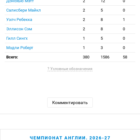
Донохью Мэтт
2
12
0
Салисбери Майкл
2
5
0
Уэлч Ребекка
2
8
1
Эллисон Сэм
2
8
0
Гилл Сингх
1
5
0
Мэдли Роберт
1
3
0
Всего:
380
1586
58
? Условные обозначения
Комментировать
ЧЕМПИОНАТ АНГЛИИ. 2026-27