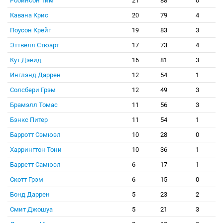
Робинсон Тим
21
88
0
Кавана Крис
20
79
4
Поусон Крейг
19
83
3
Эттвелл Стюарт
17
73
4
Кут Дэвид
16
81
3
Инглэнд Даррен
12
54
1
Солсбери Грэм
12
49
3
Брамэлл Томас
11
56
3
Бэнкс Питер
11
54
1
Барротт Сэмюэл
10
28
0
Харрингтон Тони
10
36
1
Барретт Самюэл
6
17
1
Скотт Грэм
6
15
0
Бонд Даррен
5
23
2
Смит Джошуа
5
21
3