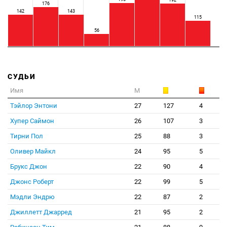
192
176
142
143
115
56
СУДЬИ
Имя
М
Тэйлор Энтони
27
127
4
Хупер Саймон
26
107
3
Тирни Пол
25
88
3
Оливер Майкл
24
95
5
Брукс Джон
22
90
4
Джонс Роберт
22
99
5
Мэдли Эндрю
22
87
2
Джиллетт Джарред
21
95
2