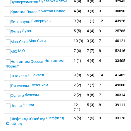
Вулверхэмптон
4 (4)
8 (8)
9
32943
Кристал Пэлас
4 (4)
3 (3)
3
30890
Ливерпуль
9 (6)
1 (1)
12
43926
Лутон
5 (5)
4 (4)
9
25785
Ман Сити
10 (9)
3 (3)
7
40121
МЮ
7 (6)
7 (7)
8
52416
Ноттингем
1 (1)
4 (4)
4
33405
Форест
Ньюкасл
9 (8)
5 (4)
14
41482
Тоттенхэм
2 (2)
7 (7)
7
49560
Фулхэм
2 (2)
8 (8)
7
30314
Челси
12
5 (3)
8
39111
(11)
Шеффилд
5 (5)
7 (5)
3
33176
Юнайтед