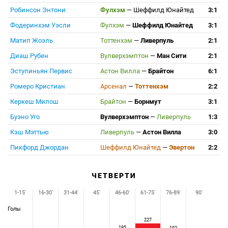
Робинсон Энтони
Фулхэм
—
Шеффилд Юнайтед
3:1
Фодеринхэм Уэсли
Фулхэм
—
Шеффилд Юнайтед
3:1
Матип Жоэль
Тоттенхэм
—
Ливерпуль
2:1
Диаш Рубен
Вулверхэмптон
—
Ман Сити
2:1
Эступиньян Первис
Астон Вилла
—
Брайтон
6:1
Ромеро Кристиан
Арсенал
—
Тоттенхэм
2:2
Керкеш Милош
Брайтон
—
Борнмут
3:1
Буэно Уго
Вулверхэмптон
—
Ливерпуль
1:3
Кэш Мэттью
Ливерпуль
—
Астон Вилла
3:0
Пикфорд Джордан
Шеффилд Юнайтед
—
Эвертон
2:2
ЧЕТВЕРТИ
1-15'
16-30'
31-44'
45'
46-60'
61-75'
76-89'
90'
Голы
227
195