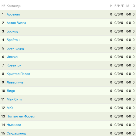
№
Команда
И
В/Н/П
М
О
1
Арсенал
0
0/0/0
0-0
0
2
Астон Вилла
0
0/0/0
0-0
0
3
Борнмут
0
0/0/0
0-0
0
4
Брайтон
0
0/0/0
0-0
0
5
Брентфорд
0
0/0/0
0-0
0
6
Ипсвич
0
0/0/0
0-0
0
7
Ковентри
0
0/0/0
0-0
0
8
Кристал Пэлас
0
0/0/0
0-0
0
9
Ливерпуль
0
0/0/0
0-0
0
10
Лидс
0
0/0/0
0-0
0
11
Ман Сити
0
0/0/0
0-0
0
12
МЮ
0
0/0/0
0-0
0
13
Ноттингем Форест
0
0/0/0
0-0
0
14
Ньюкасл
0
0/0/0
0-0
0
15
Сандерленд
0
0/0/0
0-0
0