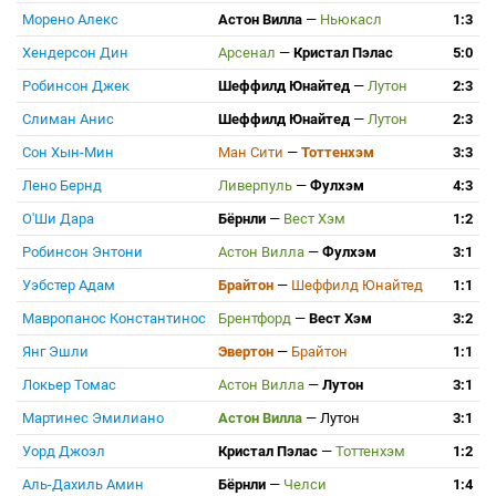
Морено Алекс
Астон Вилла
—
Ньюкасл
1:3
Хендерсон Дин
Арсенал
—
Кристал Пэлас
5:0
Робинсон Джек
Шеффилд Юнайтед
—
Лутон
2:3
Слиман Анис
Шеффилд Юнайтед
—
Лутон
2:3
Сон Хын-Мин
Ман Сити
—
Тоттенхэм
3:3
Лено Бернд
Ливерпуль
—
Фулхэм
4:3
О'Ши Дара
Бёрнли
—
Вест Хэм
1:2
Робинсон Энтони
Астон Вилла
—
Фулхэм
3:1
Уэбстер Адам
Брайтон
—
Шеффилд Юнайтед
1:1
Мавропанос Константинос
Брентфорд
—
Вест Хэм
3:2
Янг Эшли
Эвертон
—
Брайтон
1:1
Локьер Томас
Астон Вилла
—
Лутон
3:1
Мартинес Эмилиано
Астон Вилла
—
Лутон
3:1
Уорд Джоэл
Кристал Пэлас
—
Тоттенхэм
1:2
Аль-Дахиль Амин
Бёрнли
—
Челси
1:4