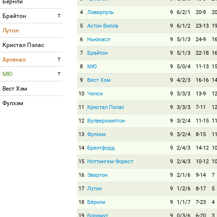
Бёрнли
4
Ливерпуль
9
6/2/1
20-9
2
Брайтон
T
5
Астон Вилла
9
6/1/2
23-13
1
Лутон
6
Ньюкасл
9
5/1/3
24-9
1
Кристал Пэлас
7
Брайтон
9
5/1/3
22-18
1
Арсенал
T
8
МЮ
9
5/0/4
11-13
1
МЮ
T
9
Вест Хэм
9
4/2/3
16-16
1
Вест Хэм
10
Челси
9
3/3/3
13-9
1
Фулхэм
11
Кристал Пэлас
9
3/3/3
7-11
1
12
Вулверхэмптон
9
3/2/4
11-15
1
13
Фулхэм
9
3/2/4
8-15
1
14
Брентфорд
9
2/4/3
14-12
1
15
Ноттингем Форест
9
2/4/3
10-12
1
16
Эвертон
9
2/1/6
9-14
7
17
Лутон
9
1/2/6
8-17
5
18
Бёрнли
9
1/1/7
7-23
4
19
Борнмут
9
0/3/6
6-20
3