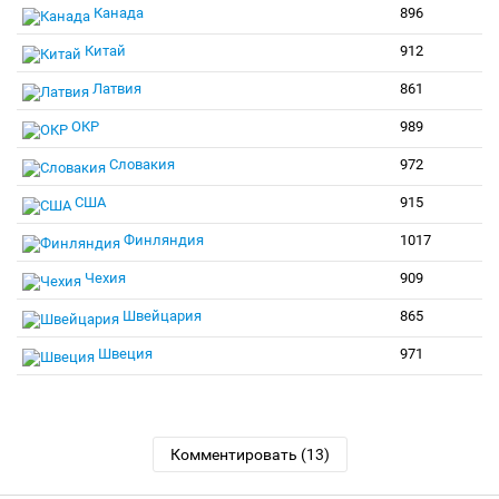
Канада
896
Китай
912
Латвия
861
ОКР
989
Словакия
972
США
915
Финляндия
1017
Чехия
909
Швейцария
865
Швеция
971
Комментировать (13)