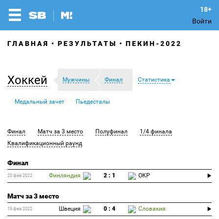
Войти
ГЛАВНАЯ
РЕЗУЛЬТАТЫ
ПЕКИН-2022
Хоккей
Мужчины
Финал
Статистика
Медальный зачет
Пьедесталы
Финал
Матч за 3 место
Полуфинал
1/4 финала
Квалификационный раунд
Финал
Финляндия
2 : 1
ОКР
20 фев 2022
Матч за 3 место
Швеция
0 : 4
Словакия
19 фев 2022