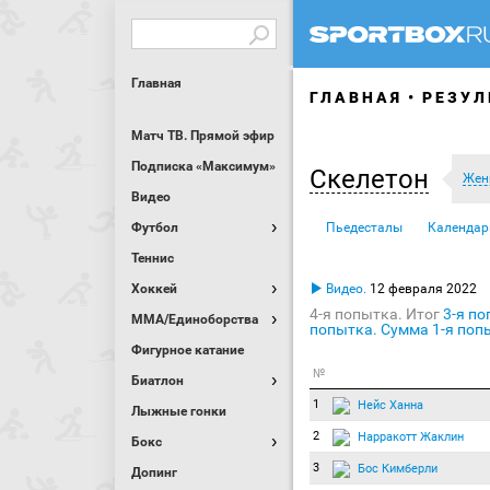
Главная
ГЛАВНАЯ
РЕЗУЛ
Матч ТВ. Прямой эфир
Подписка «Максимум»
Скелетон
Жен
Видео
Футбол
Пьедесталы
Календар
Теннис
Хоккей
Видео.
12 февраля 2022
4-я попытка. Итог
3-я п
MMA/Единоборства
попытка. Сумма
1-я поп
Фигурное катание
№
Биатлон
1
Нейс Ханна
Лыжные гонки
2
Нарракотт Жаклин
Бокс
3
Бос Кимберли
Допинг