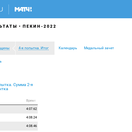
ЬТАТЫ
ПЕКИН-2022
щины
4-я попытка. Итог
Календарь
Медальный зачет
ь
опытка. Сумма
2-я
ытка
Время
4:07.62
4:08.24
4:08.46