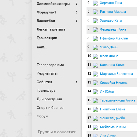
4
Херманн Тина
Олимпийские игры
5
Рагнева Мирела
Формула-1
6
Уландер Кати
Баскетбол
Легкая атлетика
7
Фернштедт Анна
Трансляции
8
Пфайфер Жаклин
Еще...
9
Чжао Дань
10
Флок Янина
Телепрограмма
11
Канакина Юлия
Результаты
12
Маргальо Валентина
События
13
Силвейра Николь
Трансферы
14
Ли Юйси
Дни рождения
15
Тарарыченкова Алина
Спорт и бизнес
16
Никитина Елена
Форум
17
Ченнелл Джейн
18
Мейлеманс Ким
Группы в соцсетях:
19
Дис Лаура