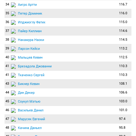
34
116.7
Аигро Артти
35
116.0
Петер Доминик
36
115.0
Ипджиоглу Фатих
37
114.6
Пайер Киллиан
38
114.5
Накамура Наоки
39
113.2
Ларсон Кейси
40
112.5
Мальцев Кевин
41
110.3
Брезадола Джованни
41
110.3
Ткаченко Сергей
43
108.1
Бикнер Кевин
44
106.6
Дин Декер
45
103.0
Соукуп Мэтью
46
101.0
Васильев Данил
47
97.4
Марусяк Евгений
48
95.8
Качина Даньел