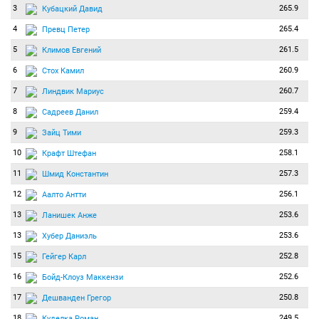
3
265.9
Кубацкий Давид
4
265.4
Превц Петер
5
261.5
Климов Евгений
6
260.9
Стох Камил
7
260.7
Линдвик Мариус
8
259.4
Садреев Данил
9
259.3
Зайц Тими
10
258.1
Крафт Штефан
11
257.3
Шмид Константин
12
256.1
Аалто Антти
13
253.6
Ланишек Анже
13
253.6
Хубер Даниэль
15
252.8
Гейгер Карл
16
252.6
Бойд-Клоуз Маккензи
17
250.8
Дешванден Грегор
18
249.5
Куделка Роман