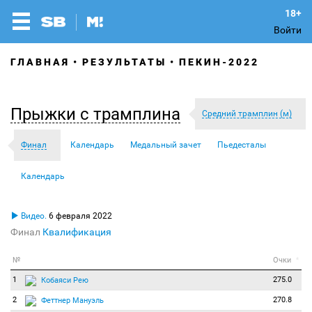
Войти
ГЛАВНАЯ
РЕЗУЛЬТАТЫ
ПЕКИН-2022
Прыжки с трамплина
Средний трамплин (м)
Финал
Календарь
Медальный зачет
Пьедесталы
Календарь
Видео.
6 февраля 2022
Финал
Квалификация
№
Очки
*
1
275.0
Кобаяси Рею
2
270.8
Феттнер Мануэль