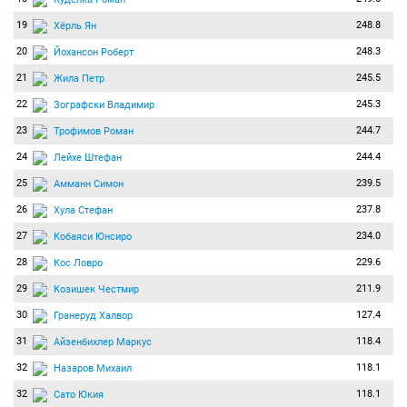
19
248.8
Хёрль Ян
20
248.3
Йохансон Роберт
21
245.5
Жила Петр
22
245.3
Зографски Владимир
23
244.7
Трофимов Роман
24
244.4
Лейхе Штефан
25
239.5
Амманн Симон
26
237.8
Хула Стефан
27
234.0
Кобаяси Юнсиро
28
229.6
Кос Ловро
29
211.9
Козишек Честмир
30
127.4
Гранеруд Халвор
31
118.4
Айзенбихлер Маркус
32
118.1
Назаров Михаил
32
118.1
Сато Юкия