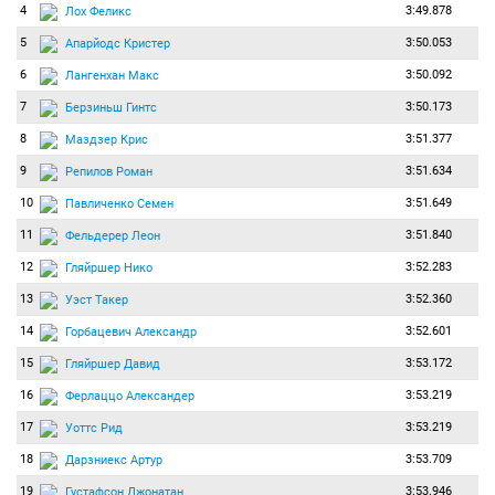
4
3:49.878
Лох Феликс
5
3:50.053
Апарйодс Кристер
6
3:50.092
Лангенхан Макс
7
3:50.173
Берзиньш Гинтс
8
3:51.377
Маздзер Крис
9
3:51.634
Репилов Роман
10
3:51.649
Павличенко Семен
11
3:51.840
Фельдерер Леон
12
3:52.283
Гляйршер Нико
13
3:52.360
Уэст Такер
14
3:52.601
Горбацевич Александр
15
3:53.172
Гляйршер Давид
16
3:53.219
Ферлаццо Александер
17
3:53.219
Уоттс Рид
18
3:53.709
Дарзниекс Артур
19
3:53.946
Густафсон Джонатан