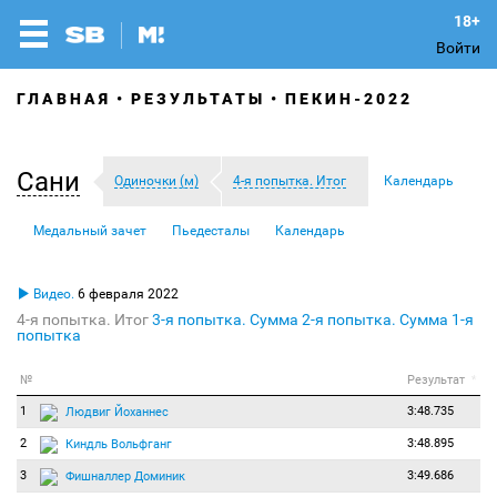
Войти
ГЛАВНАЯ
РЕЗУЛЬТАТЫ
ПЕКИН-2022
Сани
Одиночки (м)
4-я попытка. Итог
Календарь
Медальный зачет
Пьедесталы
Календарь
Видео.
6 февраля 2022
4-я попытка. Итог
3-я попытка. Сумма
2-я попытка. Сумма
1-я
попытка
№
Результат
*
1
3:48.735
Людвиг Йоханнес
2
3:48.895
Киндль Вольфганг
3
3:49.686
Фишналлер Доминик